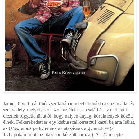
Jamie Olivert már tinédzser korában megbabonázta az az imádat és
szenvedély, melyet az olaszok az ételek, a család és az élet iránt
éreznek függetlenül attól, hogy milyen anyagi körülmények között
élnek. Felkerekedett és egy kisbusszal keresztül-kasul bejárta Itáliát,
az
Olasz kaják
pedig ennek az utazásnak a gyümölcse (a
TvPaprikán futott az utazáson készült sorozat). A 120 receptet