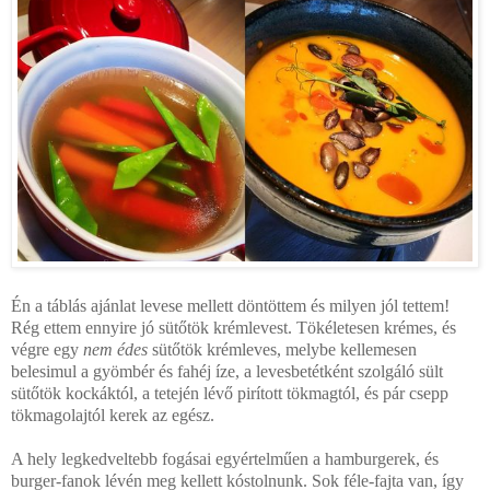
Én a táblás ajánlat levese mellett döntöttem és milyen jól tettem!
Rég ettem ennyire jó sütőtök krémlevest. Tökéletesen krémes, és
végre egy
nem édes
sütőtök krémleves, melybe kellemesen
belesimul a gyömbér és fahéj íze, a levesbetétként szolgáló sült
sütőtök kockáktól, a tetején lévő pirított tökmagtól, és pár csepp
tökmagolajtól kerek az egész.
A hely legkedveltebb fogásai egyértelműen a hamburgerek, és
burger-fanok lévén meg kellett kóstolnunk. Sok féle-fajta van, így