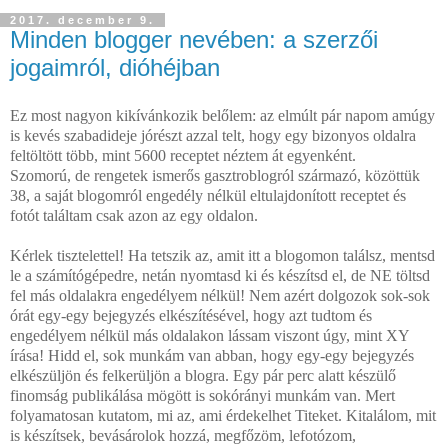
2017. december 9.
Minden blogger nevében: a szerzői
jogaimról, dióhéjban
Ez most nagyon kikívánkozik belőlem: az elmúlt pár napom amúgy
is kevés szabadideje jórészt azzal telt, hogy egy bizonyos oldalra
feltöltött több, mint 5600 receptet néztem át egyenként.
Szomorú, de rengetek ismerős gasztroblogról származó, közöttük
38, a saját blogomról engedély nélkül eltulajdonított receptet és
fotót találtam csak azon az egy oldalon.
Kérlek tisztelettel! Ha tetszik az, amit itt a blogomon találsz, mentsd
le a számítógépedre, netán nyomtasd ki és készítsd el, de NE töltsd
fel más oldalakra engedélyem nélkül! Nem azért dolgozok sok-sok
órát egy-egy bejegyzés elkészítésével, hogy azt tudtom és
engedélyem nélkül más oldalakon lássam viszont úgy, mint XY
írása! Hidd el, sok munkám van abban, hogy egy-egy bejegyzés
elkészüljön és felkerüljön a blogra. Egy pár perc alatt készülő
finomság publikálása mögött is sokórányi munkám van. Mert
folyamatosan kutatom, mi az, ami érdekelhet Titeket. Kitalálom, mit
is készítsek, bevásárolok hozzá, megfőzöm, lefotózom,