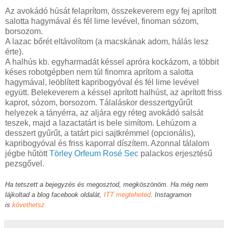
Az avokádó húsát felaprítom, összekeverem egy fej aprított
salotta hagymával és fél lime levével, finoman sózom,
borsozom.
A lazac bőrét eltávolítom (a macskának adom, hálás lesz
érte).
A halhús kb. egyharmadát késsel apróra kockázom, a többit
késes robotgépben nem túl finomra aprítom a salotta
hagymával, leöblített kapribogyóval és fél lime levével
együtt. Belekeverem a késsel aprított halhúst, az aprított friss
kaprot, sózom, borsozom. Tálaláskor desszertgyűrűt
helyezek a tányérra, az aljára egy réteg avokádó salsát
teszek, majd a lazactatárt is bele simítom. Lehúzom a
desszert gyűrűt, a tatárt pici sajtkrémmel (opcionális),
kapribogyóval és friss kaporral díszítem. Azonnal tálalom
jégbe hűtött
Törley Orfeum Rosé Sec
palackos erjesztésű
pezsgővel.
Ha tetszett a bejegyzés és megosztod, megköszönöm. Ha még nem
lájkoltad a blog facebook oldalát,
ITT megteheted
. Instagramon
is
követhetsz.