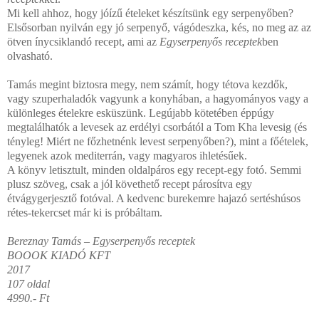
Mi kell ahhoz, hogy jóízű ételeket készítsünk egy serpenyőben?
Elsősorban nyilván egy jó serpenyő, vágódeszka, kés, no meg az az
ötven ínycsiklandó recept, ami az
Egyserpenyős receptek
ben
olvasható.
Tamás megint biztosra megy, nem számít, hogy tétova kezdők,
vagy szuperhaladók vagyunk a konyhában, a hagyományos vagy a
különleges ételekre esküszünk. Legújabb kötetében éppúgy
megtalálhatók a levesek az erdélyi csorbától a Tom Kha levesig (és
tényleg! Miért ne főzhetnénk levest serpenyőben?), mint a főételek,
legyenek azok mediterrán, vagy magyaros ihletésűek.
A könyv letisztult, minden oldalpáros egy recept-egy fotó. Semmi
plusz szöveg, csak a jól követhető recept párosítva egy
étvágygerjesztő fotóval. A kedvenc burekemre hajazó sertéshúsos
rétes-tekercset már ki is próbáltam.
Bereznay Tamás – Egyserpenyős receptek
BOOOK KIADÓ KFT
2017
107 oldal
4990.- Ft