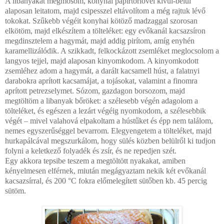
A libanyakat megmosom, konyhai papírtörlővel kívül-belül
alaposan leitatom, majd csipesszel eltávolítom a még rajtuk lévő
tokokat. Szűkebb végéit konyhai kötöző madzaggal szorosan
elkötöm, majd elkészítem a tölteléket: egy evőkanál kacsazsíron
megdinsztelem a hagymát, majd addig pirítom, amíg enyhén
karamellizálódik. A szikkadt, felkockázott zsemléket meglocsolom a
langyos tejjel, majd alaposan kinyomkodom. A kinyomkodott
zsemléhez adom a hagymát, a darált kacsamell húst, a falatnyi
darabokra aprított kacsamájat, a tojásokat, valamint a finomra
aprított petrezselymet. Sózom, gazdagon borsozom, majd
megtöltöm a libanyak bőröket: a szélesebb végén adagolom a
tölteléket, és egészen a lezárt végéig nyomkodom, a szélesebbik
végét – mivel valahová elpakoltam a hústűket és épp nem találom,
nemes egyszerűséggel bevarrom. Elegyengetem a tölteléket, majd
hurkapálcával megszurkálom, hogy sülés közben belülről ki tudjon
folyni a keletkező folyadék és zsír, és ne repedjen szét.
Egy akkora tepsibe teszem a megtöltött nyakakat, amiben
kényelmesen elférnek, miután megágyaztam nekik két evőkanál
kacsazsírral, és 200 °C fokra előmelegített sütőben kb. 45 percig
sütöm.