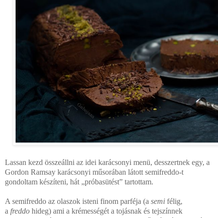
Lassan kezd összeállni az idei karácsonyi menü, desszertnek egy, a
Gordon Ramsay karácsonyi műsorában látott semifreddo-t
gondoltam készíteni, hát „próbasütést” tartottam.
A semifreddo az olaszok isteni finom parféja (a
semi
félig,
a
freddo
hideg) ami a krémességét a tojásnak és tejszínnek