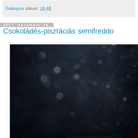
Gabojsza
dátum:
16:48
2017. december 10.
Csokoládés-pisztáciás semifreddo