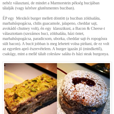
nehéz választani, de mindet a Marmorstein pékség bucijában
tálalják (vagy kérésre gluténmentes buciban).
ÉP egy Mexikói burger mellett döntött (a buciban zöldsaláta,
marhahúspogácsa, chilis guacamole, jalapeno, cheddar sajt,
avokádó chutney volt), én egy klasszikust, a Bacon & Cheese-t
választottam (szezámos buci, zöldsaláta, házi öntet,
marhahúspogácsa, paradicsom, uborka, cheddar sajt és ropogósra
sült bacon). A bucit jobban is meg lehetett volna pirítani, de ez volt
az egyetlen apró észrevételem. A burger igazán jó (mindkettő),
csakúgy, mint a mellé tálalt coleslaw saláta és házi steak burgonya.