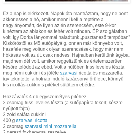
Ez a nap is elérkezett. Napok óta mantráztam, hogy ne pont
akkor essen a hó, amikor menni kell a reptérre a
nagylányomért, de ilyen az én szerencsém, este 9-kor
kinéztem az ablakon és fehér volt minden. ÉP szolgálatban
volt, így Dorka lányommal haladtunk „pusztanéző tempóban”
Kiskőröstől az M5 autópályáig, onnan már könnyebb volt,
hazafele meg voltunk olyan szerencsések, hogy már nem
hókásás volt az út, csak nedves. Hajnalban kerültünk ágyba,
majdnem dél volt, amikor reggeliztünk és értelemszerűen
későre tolódott az ebéd. Volt a hűtőben friss leveles tészta,
meg némi cukkini és jóféle
szarvasi
ricotta és mozzarella,
így tekintettel a holnap induló karácsonyi őrületre, könnyű
kis ricottás-cukkinis pitéket sütöttem ebédre.
Hozzávalók 4 db egyszemélyes pitéhez:
2 csomag friss leveles tészta (a sütőpapírra tekert, készre
nyújtott fajta)
2 zöld saláta cukkini
400 g
szarvasi ricotta
2 csomag
szarvasi mini mozzarella
2 gerezd fokhagyma, reszelve