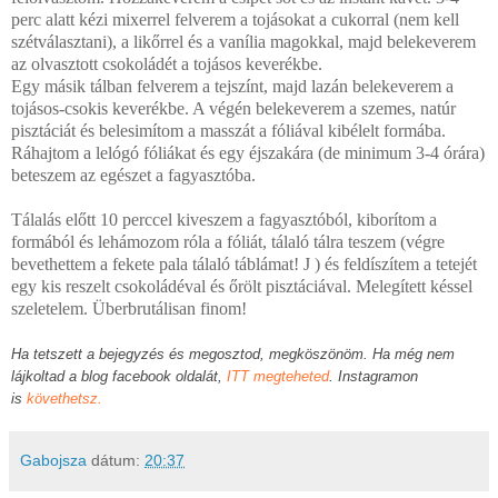
perc alatt kézi mixerrel felverem a tojásokat a cukorral (nem kell
szétválasztani), a likőrrel és a vanília magokkal, majd belekeverem
az olvasztott csokoládét a tojásos keverékbe.
Egy másik tálban felverem a tejszínt, majd lazán belekeverem a
tojásos-csokis keverékbe. A végén belekeverem a szemes, natúr
pisztáciát és belesimítom a masszát a fóliával kibélelt formába.
Ráhajtom a lelógó fóliákat és egy éjszakára (de minimum 3-4 órára)
beteszem az egészet a fagyasztóba.
Tálalás előtt 10 perccel kiveszem a fagyasztóból, kiborítom a
formából és lehámozom róla a fóliát, tálaló tálra teszem (végre
bevethettem a fekete pala tálaló táblámat!
J
) és feldíszítem a tetejét
egy kis reszelt csokoládéval és őrölt pisztáciával. Melegített késsel
szeletelem. Überbrutálisan finom!
Ha tetszett a bejegyzés és megosztod, megköszönöm. Ha még nem
lájkoltad a blog facebook oldalát,
ITT megteheted
. Instagramon
is
követhetsz.
Gabojsza
dátum:
20:37