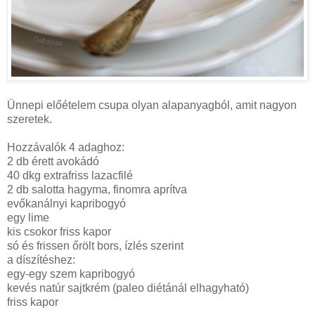
Ünnepi előételem csupa olyan alapanyagból, amit nagyon
szeretek.
Hozzávalók 4 adaghoz:
2 db érett avokádó
40 dkg extrafriss lazacfilé
2 db salotta hagyma, finomra aprítva
evőkanálnyi kapribogyó
egy lime
kis csokor friss kapor
só és frissen őrölt bors, ízlés szerint
a díszítéshez:
egy-egy szem kapribogyó
kevés natúr sajtkrém (paleo diétánál elhagyható)
friss kapor