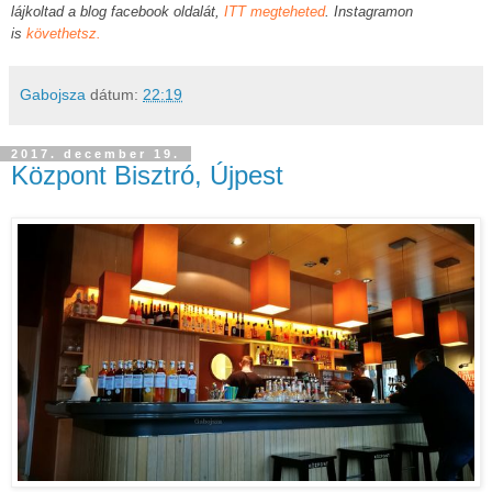
lájkoltad a blog facebook oldalát,
ITT megteheted
. Instagramon
is
követhetsz.
Gabojsza
dátum:
22:19
2017. december 19.
Központ Bisztró, Újpest