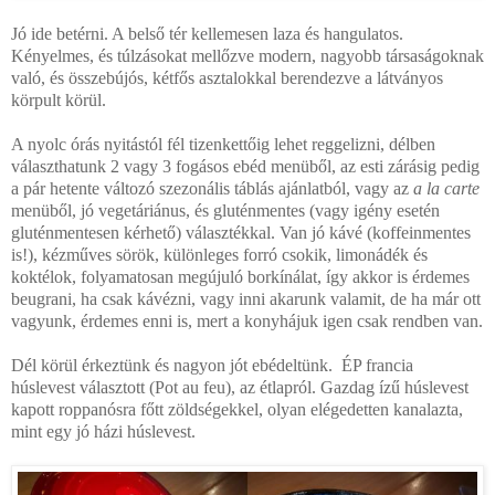
Jó ide betérni. A belső tér kellemesen laza és hangulatos.
Kényelmes, és túlzásokat mellőzve modern, nagyobb társaságoknak
való, és összebújós, kétfős asztalokkal berendezve a látványos
körpult körül.
A nyolc órás nyitástól fél tizenkettőig lehet reggelizni, délben
választhatunk 2 vagy 3 fogásos ebéd menüből, az esti zárásig pedig
a pár hetente változó szezonális táblás ajánlatból, vagy az
a la carte
menüből, jó vegetáriánus, és gluténmentes (vagy igény esetén
gluténmentesen kérhető) választékkal. Van jó kávé (koffeinmentes
is!), kézműves sörök, különleges forró csokik, limonádék és
koktélok, folyamatosan megújuló borkínálat, így akkor is érdemes
beugrani, ha csak kávézni, vagy inni akarunk valamit, de ha már ott
vagyunk, érdemes enni is, mert a konyhájuk igen csak rendben van.
Dél körül érkeztünk és nagyon jót ebédeltünk. ÉP f
rancia
húslevest
választott
(
Pot au feu), az étlapról. Gazdag ízű húslevest
kapott roppanósra főtt zöldségekkel, olyan elégedetten kanalazta,
mint egy jó házi húslevest.