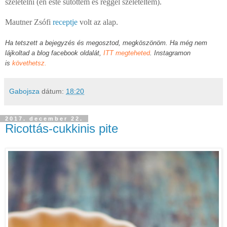
szeletelni (én este sütöttem és reggel szeleteltem).
Mautner Zsófi
receptje
volt az alap.
Ha tetszett a bejegyzés és megosztod, megköszönöm. Ha még nem
lájkoltad a blog facebook oldalát,
ITT megteheted
. Instagramon
is
követhetsz.
Gabojsza
dátum:
18:20
2017. december 22.
Ricottás-cukkinis pite