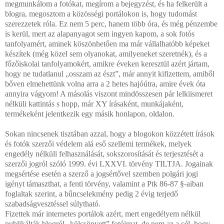
megmunkálom a fotókat, megírom a bejegyzést, és ha felkerült a
blogra, megosztom a közösségi portálokon is, hogy tudomást
szerezzetek róla. Ez nem 5 perc, hanem több óra, és még pénzembe
is kerül, mert az alapanyagot sem ingyen kapom, a sok fotós
tanfolyamért, aminek köszönhetően ma már vállalhatóbb képeket
készítek (még közel sem olyanokat, amilyeneket szeretnék), és a
főzőiskolai tanfolyamokért, amikre éveken keresztül azért jártam,
hogy ne tudatlanul „osszam az észt”, már annyit kifizettem, amiből
bőven elmehettünk volna arra a 2 hetes hajóútra, amire évek óta
annyira vágyom! A másolás viszont mindösszesen pár lelkiismeret
nélküli kattintás s hopp, már XY írásaként, munkájaként,
termékeként jelentkezik egy másik honlapon, oldalon.
Sokan nincsenek tisztában azzal, hogy a blogokon közzétett írások
és fotók szerzői védelem alá eső szellemi termékek, melyek
engedély nélküli felhasználását, sokszorosítását és terjesztését a
szerzői jogról szóló 1999. évi LXXVI. törvény TILTJA. Jogainak
megsértése esetén a szerző a jogsértővel szemben polgári jogi
igényt támaszthat, a fenti törvény, valamint a Ptk 86-87 §-aiban
foglaltak szerint, a bűncselekmény pedig 2 évig terjedő
szabadságvesztéssel súlytható.
Fizettek már internetes portálok azért, mert engedélyem nélkül
publikálták blogról „kölcsönvett” fotóimat, de nem az a cél, hogy