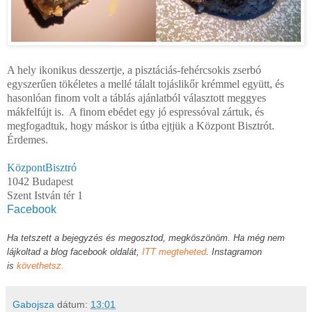
A hely ikonikus desszertje, a pisztáciás-fehércsokis zserbó
egyszerűen tökéletes a mellé tálalt tojáslikőr krémmel együtt, és
hasonlóan finom volt a táblás ajánlatból választott meggyes
mákfelfújt is. A finom ebédet egy jó espressóval zártuk, és
megfogadtuk, hogy máskor is útba ejtjük a Központ Bisztrót.
Érdemes.
KözpontBisztró
1042 Budapest
Szent István tér 1
Facebook
Ha tetszett a bejegyzés és megosztod, megköszönöm. Ha még nem
lájkoltad a blog facebook oldalát,
ITT megteheted
. Instagramon
is
követhetsz.
Gabojsza
dátum:
13:01