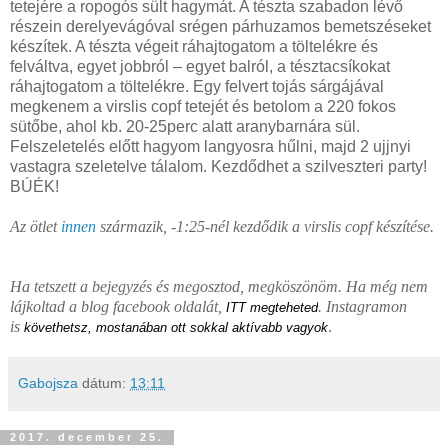
tetejére a ropogós sült hagymát. A tészta szabadon lévő
részein derelyevágóval srégen párhuzamos bemetszéseket
készítek. A tészta végeit ráhajtogatom a töltelékre és
felváltva, egyet jobbról – egyet balról, a tésztacsíkokat
ráhajtogatom a töltelékre. Egy felvert tojás sárgájával
megkenem a virslis copf tetejét és betolom a 220 fokos
sütőbe, ahol kb. 20-25perc alatt aranybarnára sül.
Felszeletelés előtt hagyom langyosra hűlni, majd 2 ujjnyi
vastagra szeletelve tálalom. Kezdődhet a szilveszteri party!
BÚÉK!
Az ötlet
innen
származik, -1:25-nél kezdődik a virslis copf készítése.
Ha tetszett a bejegyzés és megosztod, megköszönöm. Ha még nem
lájkoltad a blog facebook oldalát,
. Instagramon
ITT megteheted
is
.
követhetsz,
mostanában ott sokkal aktívabb vagyok
Gabojsza
dátum:
13:11
2017. december 25.