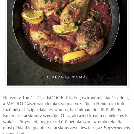
Bereznay Tamás séf, a BOOOK Kiadó gasztronómiai tanácsadója,
a METRO Gasztroakadémia szakmai vezetője, a Hentesek című
főzőműsor házigazdája, és számos, hazánkban, de külföldön is
ismert szakácskönyv szerzője. Ő az, aki azért kreál recepteket és ír
szakácskönyveket, hogy ezzel örömet okozzon az embereknek,
most például legújabb szakácskönyvével teszi ezt, az
Egyserpenyős
receptek
kel.