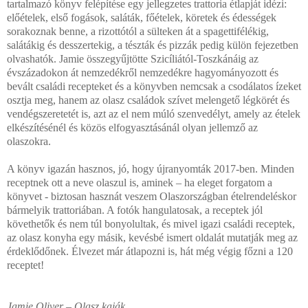
tartalmazó könyv felépítése egy jellegzetes trattoria étlapját idézi:
előételek, első fogások, saláták, főételek, köretek és édességek
sorakoznak benne, a rizottótól a sülteken át a spagettifélékig,
salátákig és desszertekig, a tészták és pizzák pedig külön fejezetben
olvashatók. Jamie összegyűjtötte Szicíliától-Toszkánáig az
évszázadokon át nemzedékről nemzedékre hagyományozott és
bevált családi recepteket és a könyvben nemcsak a csodálatos ízeket
osztja meg, hanem az olasz családok szívet melengető légkörét és
vendégszeretetét is, azt az el nem múló szenvedélyt, amely az ételek
elkészítésénél és közös elfogyasztásánál olyan jellemző az
olaszokra.
A könyv igazán hasznos, jó, hogy újranyomták 2017-ben. Minden
receptnek ott a neve olaszul is, aminek – ha eleget forgatom a
könyvet - biztosan hasznát veszem Olaszországban ételrendeléskor
bármelyik trattoriában. A fotók hangulatosak, a receptek jól
követhetők és nem túl bonyolultak, és mivel igazi családi receptek,
az olasz konyha egy másik, kevésbé ismert oldalát mutatják meg az
érdeklődőnek. Élvezet már átlapozni is, hát még végig főzni a 120
receptet!
Jamie Oliver –
Olasz kaják