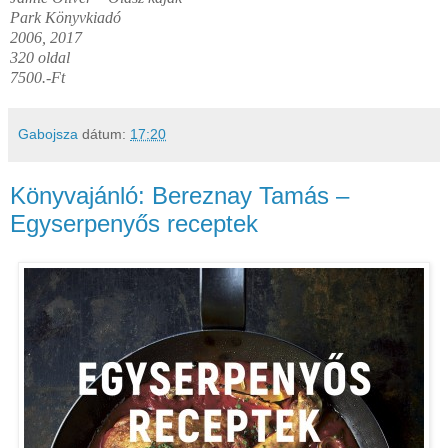
Park Könyvkiadó
2006, 2017
320 oldal
7500.-Ft
Gabojsza
dátum:
17:20
Könyvajánló: Bereznay Tamás –
Egyserpenyős receptek