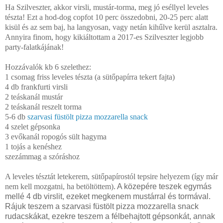
Ha Szilveszter, akkor virsli, mustár-torma, meg jó eséllyel leveles
tészta! Ezt a hod-dog copfot 10 perc összedobni, 20-25 perc alatt
kisül és az sem baj, ha langyosan, vagy netán kihűlve kerül asztalra.
Annyira finom, hogy kikiáltottam a 2017-es Szilveszter legjobb
party-falatkájának!
Hozzávalók kb 6 szelethez:
1 csomag friss leveles tészta (a sütőpapírra tekert fajta)
4 db frankfurti virsli
2 teáskanál mustár
2 teáskanál reszelt torma
5-6 db
szarvasi
füstölt pizza mozzarella snack
4 szelet gépsonka
3 evőkanál ropogós sült hagyma
1 tojás a kenéshez
szezámmag a szóráshoz
A leveles tésztát letekerem, sütőpapírostól tepsire helyezem (így már
nem kell mozgatni, ha betöltöttem)
. A közepére teszek egymás
mellé 4 db virslit, ezeket megkenem mustárral és tormával.
Rájuk teszem a szarvasi füstölt pizza mozzarella snack
rudacskákat, ezekre teszem a félbehajtott gépsonkát, annak