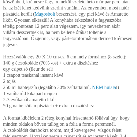
köszönheti, krémesre fagy, remekül szeletelhető már pár perc után
is, az ízét lehet kedvünk szerint variálni. Az enyémben most natúr
pisztácia került (
Magosbolt
beszerzés), egy pici kávé és Amaretto
likőr. Gyorsan elkészül! A konyhába érkezéstől a fagyasztóba
tételig pontosan 12 perc alatt végeztem, így nevezhetem akár
villám-desszertnek is, ha nem kellene órákat töltenie a
fagyasztóban. Őzgerinc, vagy pástétomformában dermed krémesen
jegesre.
Hozzávalók egy 20 X 10 cm-es, 6 cm mély formához (8 szelet):
140 g étcsokoládé (70% -os) + extra a díszítéshez
egy csipet só (fleur de sel)
1 csapott teáskanál instant kávé
2 tojás
250 ml habtejszín (legalább 30% zsírtartalmú,
NEM hulala
!)
1 vaníliarúd kikapart magjai
2-3 evőkanál amaretto likőr
50 g natúr, sótlan pisztácia + extra a díszítéshez
A formát kibélelem 2 réteg konyhai frissentartó fóliával úgy, hogy
minden oldalon bőven túllógjon a fólia a forma pereménél.
A csokoládét darabokra töröm, majd kevergetve, vízgőz felett
felolvasztom. Hozzákeverem a csipet sót és az instant kávét. 3-4