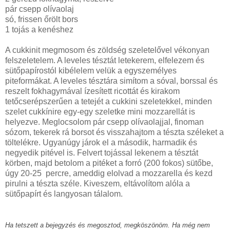
pár csepp olívaolaj
só, frissen őrölt bors
1 tojás a kenéshez
A cukkinit megmosom és zöldség szeletelővel vékonyan
felszeletelem. A leveles tésztát letekerem, elfelezem és
sütőpapírostól kibélelem velük a egyszemélyes
piteformákat. A leveles tésztára simítom a sóval, borssal és
reszelt fokhagymával ízesített ricottát és kirakom
tetőcserépszerűen a tetejét a cukkini szeletekkel, minden
szelet cukkínire egy-egy szeletke mini mozzarellát is
helyezve. Meglocsolom pár csepp olívaolajjal, finoman
sózom, tekerek rá borsot és visszahajtom a tészta széleket a
töltelékre. Ugyanúgy járok el a második, harmadik és
negyedik pitével is. Felvert tojással lekenem a tésztát
körben, majd betolom a pitéket a forró (200 fokos) sütőbe,
úgy 20-25 percre, ameddig elolvad a mozzarella és kezd
pirulni a tészta széle. Kiveszem, eltávolítom alóla a
sütőpapírt és langyosan tálalom.
Ha tetszett a bejegyzés és megosztod, megköszönöm. Ha még nem