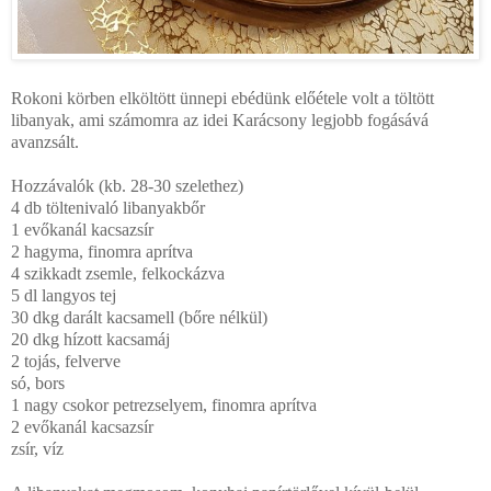
Rokoni körben elköltött ünnepi ebédünk előétele volt a töltött
libanyak, ami számomra az idei Karácsony legjobb fogásává
avanzsált.
Hozzávalók (kb. 28-30 szelethez)
4 db töltenivaló libanyakbőr
1 evőkanál kacsazsír
2 hagyma, finomra aprítva
4 szikkadt zsemle, felkockázva
5 dl langyos tej
30 dkg darált kacsamell (bőre nélkül)
20 dkg hízott kacsamáj
2 tojás, felverve
só, bors
1 nagy csokor petrezselyem, finomra aprítva
2 evőkanál kacsazsír
zsír, víz