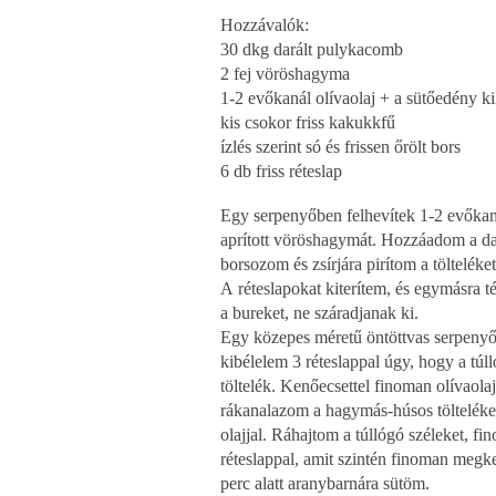
Hozzávalók:
30 dkg darált pulykacomb
2 fej vöröshagyma
1-2 evőkanál olívaolaj + a sütőedény k
kis csokor friss kakukkfű
ízlés szerint só és frissen őrölt bors
6 db friss réteslap
Egy serpenyőben felhevítek 1-2 evőkanál
aprított vöröshagymát. Hozzáadom a dar
borsozom és zsírjára pirítom a tölteléket
A réteslapokat kiterítem, és egymásra 
a bureket, ne száradjanak ki.
Egy közepes méretű öntöttvas serpenyő
kibélelem 3 réteslappal úgy, hogy a túl
töltelék. Kenőecsettel finoman olívaolaj
rákanalazom a hagymás-húsos tölteléket
olajjal. Ráhajtom a túllógó széleket, 
réteslappal, amit szintén finoman megk
perc alatt aranybarnára sütöm.