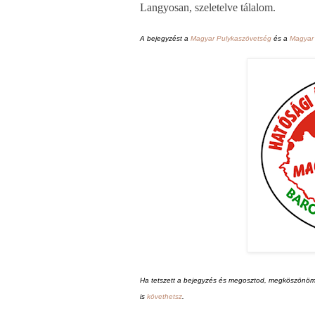
Langyosan, szeletelve tálalom.
A bejegyzést a
Magyar Pulykaszövetség
és a
Magyar
Ha tetszett a bejegyzés és megosztod, megköszönöm.
is
követhetsz
.