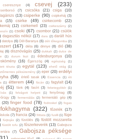
csevej
(233)
cseresznye
(4)
csicsóka
(21)
csiga
(10)
cseriborsó
(7)
csiperke
(90)
llagánizs
(13)
csipkeháj
(3)
csirke
(49)
ra
(15)
csirkecomb
(22)
rkemáj
(12)
csirkemell
(23)
csirkeszárny
(2)
csoki
(67)
csombor
(21)
csülök
keszív
(1)
)
dagasztás nélkül
(17)
darált hús
dara
(2)
)
datolya
(6)
Dél-Baranya
(6)
déli tőkegomba
(2)
sszert
(167)
dió
(38)
diéta
(6)
dinnye
(8)
disznóvágás
(25)
laj
(6)
dukkah
(2)
dulce de
édesburgonya
(10)
he
(1)
durum liszt
(1)
eskömény
(16)
Égerszög
(4)
egészség
(1)
egytál
(123)
tett tészta
(2)
ehető virág
(1)
erdélyi
eper
(20)
sztőmentes péksütemény
(2)
nyha
(58)
érlelő tasak
(4)
Essencia
(1)
éti
étterem
(44)
fagylalt
(14)
ga
(1)
fácán
(1)
éj
(51)
fánk
(4)
fasírt
(3)
feketegyökér
(1)
fenyőmag
(8)
hívás
(1)
felvágott helyett
(1)
yőrügy
(3)
fermentáló gép
(4)
fermentálás
(2)
finger food
(78)
a
(20)
fodroskel
(2)
fogas
fokhagyma
(322)
főzelék
(17)
francia
(24)
füge
őiskola
(7)
frittata
(1)
fusilli
(1)
)
füstölt mozzarella
füstölés
(5)
fürjtojás
(2)
)
fűszerkeverék
(13)
Gabojsza
füstölt tofu
(2)
Gabojsza péksége
zertára
(7)
31)
gabonatej főző
(8)
galangal
(1)
garam