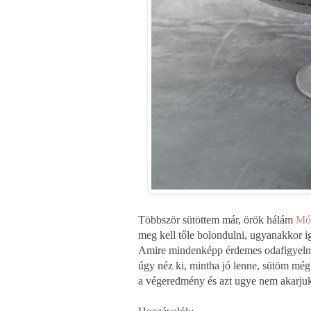
Többször sütöttem már, örök hálám
Mó
meg kell tőle bolondulni, ugyanakkor ig
Amire mindenképp érdemes odafigyelni
úgy néz ki, mintha jó lenne, sütöm még
a végeredmény és azt ugye nem akarj