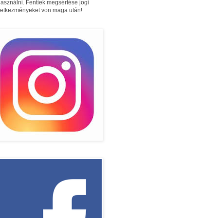
használni. Fentiek megsértése jogi
etkezményeket von maga után!