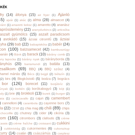
MKÉK
Ajánló
fry
(14)
áfonya
(15)
air fryer
(1)
45)
alma
(28)
almaecet
(4)
ajvár
(1)
akác
(2)
amaretto
(4)
ananász
ránt
(1)
amaretti keksz
(1)
aprósütemény
(22)
aranydurbincs
(2)
articsóka
aszalt gyümölcs
(15)
aszalt paradicsom
)
avokádó
(15)
ázsiai
ázsiai citromfű
(3)
nyha
(29)
bab
(22)
babér
(24)
babapiskóta
(2)
con
(100)
balzsamecet
(42)
bambuszrügy
barack
(10)
banán
(4)
Bánk
(2)
bárány comb
(2)
bárányborda
(3)
ány lapocka
(1)
bárány nyak
(1)
rányhús
(20)
batáta
(13)
barramundi
(2)
zsalikom
(69)
BBQ
(4)
BBQ szósz
(4)
hamel mártás
(5)
Bécs
(1)
bejgli
(2)
bélszín
(1)
birs
(4)
Blogkóstoló
(5)
bodza
(7)
bogrács
(2)
bor
(126)
borecet
(11)
borjúbríz
(2)
borókabogyó
(3)
júnyak
(1)
borkén
(1)
böjt
(1)
brokkoli
(13)
brie
(6)
ndy
(1)
burek
(1)
burger
(2)
camembert
cajun
(5)
ata
(1)
caciocavallo
(1)
)
cannelloni
(4)
cayenne bors
(7)
carambola
(1)
chili
(89)
la
(22)
chia mag
(6)
chips
CEWI
(1)
chutney
(3)
cider
(4)
cikória
(3)
chocoMe
(1)
trom
(160)
citrombors
(3)
clafoutis
(3)
crème
cukkini
cassis
(2)
crème fraîche
(1)
croissant
(1)
4)
cukormentes
(6)
cukkinivirág
(2)
cukorszirup
curry
(14)
csalán
(8)
császárhús
(3)
cseplesz