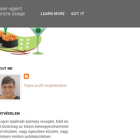
 user-agent
nerate usage
LEARN MORE
GOT IT
OUT ME
Teljes profil megtekintése
ATVÉDELEM
logon található bármely receptet, fotót és
st kizárólag az írásos beleegyezésemmel
et részben, vagy egészben közölni, vagy
milyen módon publikációkban