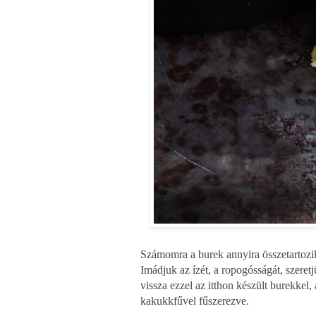
Számomra a burek annyira összetartozik 
Imádjuk az ízét, a ropogósságát, szere
vissza ezzel az itthon készült burekkel,
kakukkfűvel fűszerezve.