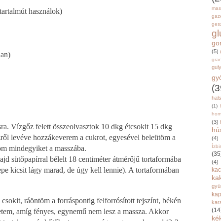
mas
tartalmút használok)
gaz
gesz
g
go
(5)
lan)
gran
gul
gy
(3
hal
(1)
hom
(3)
ra. Vízgőz felett összeolvasztok 10 dkg étcsokit 15 dkg
hú
ről levéve hozzákeverem a cukrot, egyesével beleütöm a
(4)
Ízbi
zom mindegyiket a masszába.
(35
ajd sütőpapírral bélelt 18 centiméter átmérőjű tortaformába
(4)
e kicsit lágy marad, de úgy kell lennie). A tortaformában
kac
ka
gyü
kap
okit, ráöntöm a forráspontig felforrósított tejszínt, békén
kar
(14
etem, amíg fényes, egynemű nem lesz a massza. Akkor
ké