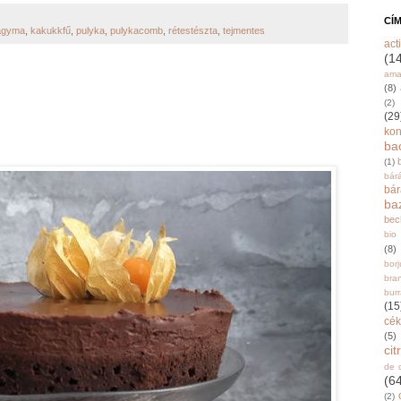
CÍ
agyma
,
kakukkfű
,
pulyka
,
pulykacomb
,
rétestészta
,
tejmentes
acti
(1
ama
(8)
(2)
(29
ko
ba
(1)
bár
bá
ba
bec
bio
(8)
bor
bra
burr
(15
cék
(5)
ci
de 
(6
(2)