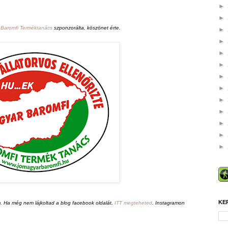
►
►
 Baromfi Terméktanács
szponzorálta, köszönet érte.
►
►
►
►
►
►
►
►
►
►
►
KE
 Ha még nem lájkoltad a blog facebook oldalát,
ITT megteheted
. Instagramon