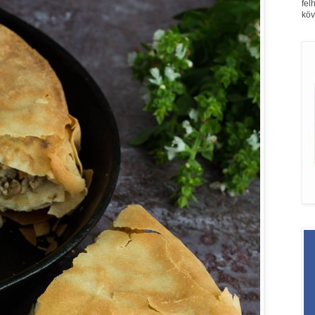
fel
köv