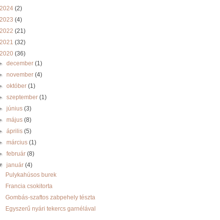
2024
(2)
2023
(4)
2022
(21)
2021
(32)
2020
(36)
►
december
(1)
►
november
(4)
►
október
(1)
►
szeptember
(1)
►
június
(3)
►
május
(8)
►
április
(5)
►
március
(1)
►
február
(8)
▼
január
(4)
Pulykahúsos burek
Francia csokitorta
Gombás-szaftos zabpehely tészta
Egyszerű nyári tekercs garnélával