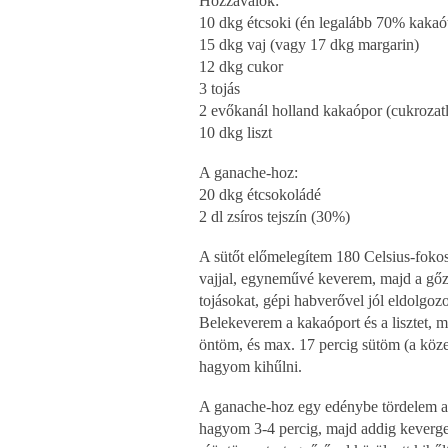
Hozzávalók:
10 dkg étcsoki (én legalább 70% kakaó
15 dkg vaj (vagy 17 dkg margarin)
12 dkg cukor
3 tojás
2 evőkanál holland kakaópor (cukrozat
10 dkg liszt
A ganache-hoz:
20 dkg étcsokoládé
2 dl zsíros tejszín (30%)
A sütőt előmelegítem 180 Celsius-fokos
vajjal, egyneművé keverem, majd a gőz
tojásokat, gépi habverővel jól eldolgo
Belekeverem a kakaóport és a lisztet, m
öntöm, és max. 17 percig sütöm (a közep
hagyom kihűlni.
A ganache-hoz egy edénybe tördelem a cs
hagyom 3-4 percig, majd addig keverg