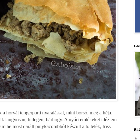
GR
a horvát tengerparti nyaralással, mint borsó, meg a héja.
tjük langyosan, hidegen, bárhogy. A nyári emlékeket idéztem
 amibe most darált pulykacombból készült a töltelék, friss
BL
►