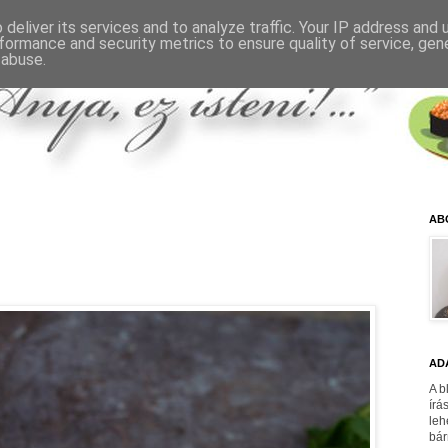
deliver its services and to analyze traffic. Your IP address and
formance and security metrics to ensure quality of service, ge
 abuse.
AB
AD
A b
írá
leh
bár