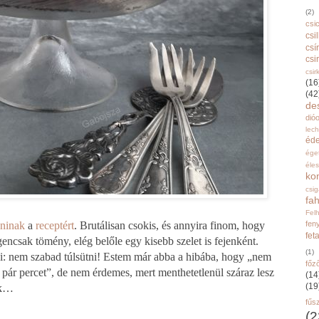
(2)
csi
csi
csí
csi
csir
(16
(42
de
dióo
lec
éd
ége
éle
ko
csi
fah
Fel
fen
ninak
a
receptért
. Brutálisan csokis, és annyira finom, hogy
fet
encsak tömény, elég belőle egy kisebb szelet is fejenként.
(1)
: nem szabad túlsütni! Estem már abba a hibába, hogy „nem
főz
 pár percet”, de nem érdemes, mert menthetetlenül száraz lesz
(14
(19
uk…
fűs
(2