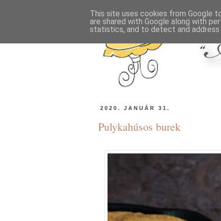
This site uses cookies from Google to 
are shared with Google along with per
statistics, and to detect and address
2020. JANUÁR 31.
Pulykahúsos burek