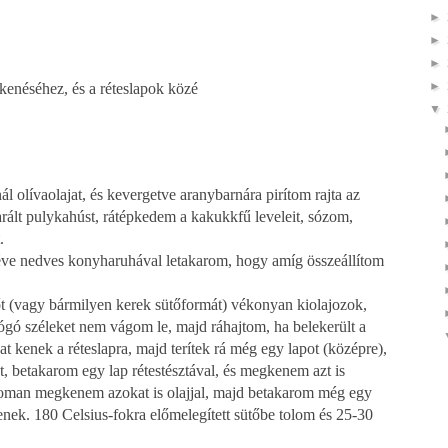
►
►
►
►
ikenéséhez, és a réteslapok közé
▼
 olívaolajat, és kevergetve aranybarnára pirítom rajta az
ált pulykahúst, rátépkedem a kakukkfű leveleit, sózom,
.
téve nedves konyharuhával letakarom, hogy amíg összeállítom
t (vagy bármilyen kerek sütőformát) vékonyan kiolajozok,
lógó széleket nem vágom le, majd ráhajtom, ha belekerült a
at kenek a réteslapra, majd terítek rá még egy lapot (középre),
, betakarom egy lap rétestésztával, és megkenem azt is
finoman megkenem azokat is olajjal, majd betakarom még egy
enek. 180 Celsius-fokra előmelegített sütőbe tolom és 25-30