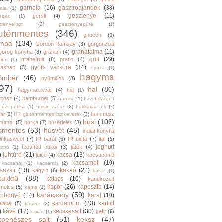
garnéla
(16)
gasztroajándék
(38)
ala
(1)
gesztenye
(11)
gersli
(4)
ebéd
(1)
tenyeliszt
(2)
gesztenyepüré
(1)
luténmentes
(346)
gnocchi
(3)
mba
(134)
Gordon Ramsay
(3)
gorgonzola
gránátalma
(11)
görög konyha
(8)
graham
(4)
grill
(29)
grapefruit
(8)
gratin
(4)
ita
(1)
gyors vacsora
(34)
yásnap
(3)
gyoza
(1)
hagyma
ömbér
(46)
gyümölcs
(8)
97)
hal
(80)
hagymalekvár
(4)
háj
(1)
szósz
(4)
hamburger
(5)
harissa
(1)
házi felvágott
házi patika
(1)
hoisin szósz
(2)
hokkaido tök
(2)
hummusz
ár
(2)
HR gluténmentes lisztkeverék
(2)
husi
(106)
humor
(5)
hurka
(7)
húsérlelés
(3)
smentes
(53)
húsvét
(45)
indiai konyha
inkasweet
(7)
IR barát
(6)
IR diéta
(7)
ital
(5)
joghurt
ízesített cukor
(3)
játék
(4)
sztró
(1)
)
juhtúró
(21)
kacsa
(13)
juice
(4)
kacsacomb
kacsamell
(10)
kacsaháj
(1)
kacsamáj
(2)
sazsír
(10)
kakaó
(22)
kagyló
(6)
kakas
(1)
kukkfű
(88)
kalács
(10)
kandirozott
kapor
(26)
káposzta
(14)
mölcs
(5)
kápia
(1)
karácsony
(59)
ribogyó
(14)
karaj
(10)
kardamom
(23)
karfiol
alábé
(5)
kárász
(2)
)
kávé
(12)
kecskesajt
(30)
kefir
(6)
kaviár
(1)
kpenészes sajt
(51)
keksz
(47)