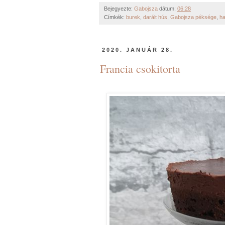
Bejegyezte:
Gabojsza
dátum:
06:28
Címkék:
burek
,
darált hús
,
Gabojsza péksége
,
h
2020. JANUÁR 28.
Francia csokitorta