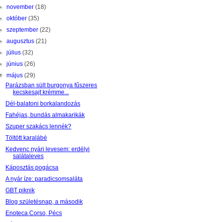
►
november
(18)
►
október
(35)
►
szeptember
(22)
►
augusztus
(21)
►
július
(32)
►
június
(26)
▼
május
(29)
Parázsban sült burgonya fűszeres
kecskesajt krémme...
Dél-balatoni borkalandozás
Fahéjas, bundás almakarikák
Szuper szakács lennék?
Töltött karalábé
Kedvenc nyári levesem: erdélyi
salátaleves
Káposztás pogácsa
A nyár íze: paradicsomsaláta
GBT piknik
Blog születésnap, a második
Enoteca Corso, Pécs