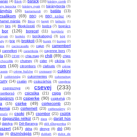
barack
(10)
banán
(4)
Bánk
(2)
bárány comb
(2)
bárányborda
(3)
ány lapocka
(1)
bárány nyak
(1)
rányhús
(20)
batáta
(13)
barramundi
(2)
zsalikom
(69)
BBQ
(4)
BBQ szósz
(4)
hamel mártás
(5)
Bécs
(1)
bejgli
(2)
bélszín
(1)
birs
(4)
Blogkóstoló
(5)
bodza
(7)
bogrács
(2)
bor
(126)
borecet
(11)
borjúbríz
(2)
borókabogyó
(3)
júnyak
(1)
borkén
(1)
böjt
(1)
brokkoli
(13)
brie
(6)
ndy
(1)
burek
(1)
burger
(2)
camembert
cajun
(5)
ata
(1)
caciocavallo
(1)
)
cannelloni
(4)
cayenne bors
(7)
carambola
(1)
chili
(89)
la
(22)
chia mag
(6)
chips
CEWI
(1)
chutney
(3)
cider
(4)
cikória
(3)
chocoMe
(1)
trom
(160)
citrombors
(3)
clafoutis
(3)
crème
cukkini
cassis
(2)
crème fraîche
(1)
croissant
(1)
4)
cukormentes
(6)
cukkinivirág
(2)
cukorszirup
curry
(14)
csalán
(8)
császárhús
(3)
cseplesz
csevej
(233)
cseresznye
(4)
csicsóka
(21)
csiga
(10)
cseriborsó
(7)
csiperke
(90)
llagánizs
(13)
csipkeháj
(3)
csirke
(49)
ra
(15)
csirkecomb
(22)
rkemáj
(12)
csirkemell
(23)
csirkeszárny
(2)
csoki
(67)
csombor
(21)
csülök
keszív
(1)
)
dagasztás nélkül
(17)
darált hús
dara
(2)
)
datolya
(6)
Dél-Baranya
(6)
déli tőkegomba
(2)
sszert
(167)
dió
(38)
diéta
(6)
dinnye
(8)
disznóvágás
(25)
laj
(6)
dukkah
(2)
dulce de