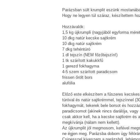
Parázsban sült krumplit eszünk mostanában
Hogy ne legyen túl száraz, készítettem ho
Hozzávalók:
1,5 kg újkrumpli (nagyjából egyforma mére
10 dkg natúr kecske sajtkrém
10 dkg natúr sajtkrém
7 dkg tehéntúró
1 dl tejszín (NEM főzőtejszín!)
1 tk szárított kakukkfű
1 gerezd fokhagyma
4-5 szem szárított paradicsom
frissen őrölt bors
alufólia
Előző este elkészítem a fűszeres kecskes
túróval és natúr sajtkrémmel, tejszínnel (
fokhagymát, tekerek bele borsot és hozzáa
paradicsomot (akinek nincs darálója, vag
csak akkor kell, ha a kecske sajtkrém és
megkívánja (nálam nem kellett).
Az újkrumplit jól megmosom, kefével megs
ne égjen meg. Parázsba dobom úgy félórá
Csipesszel kiveszem a parázsból, lehámozo