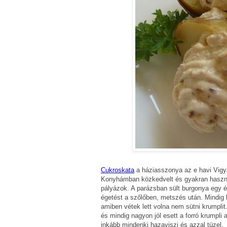
Cukroskata
a háziasszonya az e havi Vig
Konyhámban közkedvelt és gyakran használ
pályázok. A parázsban sült burgonya egy 
égetést a szőlőben, metszés után. Mindig h
amiben vétek lett volna nem sütni krumplit
és mindig nagyon jól esett a forró krumpli 
inkább mindenki hazaviszi és azzal tüzel.