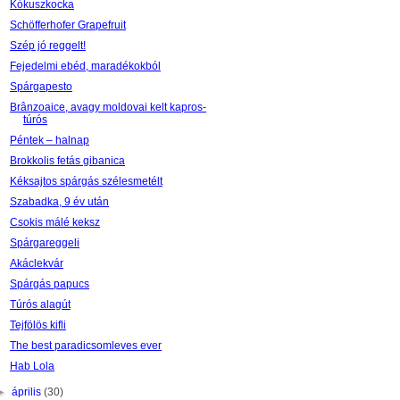
Kókuszkocka
Schöfferhofer Grapefruit
Szép jó reggelt!
Fejedelmi ebéd, maradékokból
Spárgapesto
Brânzoaice, avagy moldovai kelt kapros-
túrós
Péntek – halnap
Brokkolis fetás gibanica
Kéksajtos spárgás szélesmetélt
Szabadka, 9 év után
Csokis málé keksz
Spárgareggeli
Akáclekvár
Spárgás papucs
Túrós alagút
Tejfölös kifli
The best paradicsomleves ever
Hab Lola
►
április
(30)