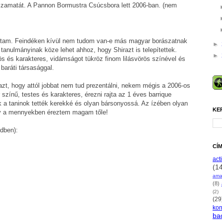
ta zamatát. A Pannon Bormustra Csúcsbora lett 2006-ban. (nem
 ittam. Feindéken kívül nem tudom van-e más magyar borászatnak
►
i tanulmányinak köze lehet ahhoz, hogy Shirazt is telepítettek.
►
ös és karakteres, vidámságot tükröz finom lilásvörös színével és
baráti társasággal.
azt, hogy attól jobbat nem tud prezentálni, nekem mégis a 2006-os
zínű, testes és karakteres, érezni rajta az 1 éves barrique
ek a taninok tették kerekké és olyan bársonyossá. Az ízében olyan
KE
ogy a mennyekben éreztem magam tőle!
dben):
CÍ
acti
(1
ama
(8)
(2)
(29
ko
ba