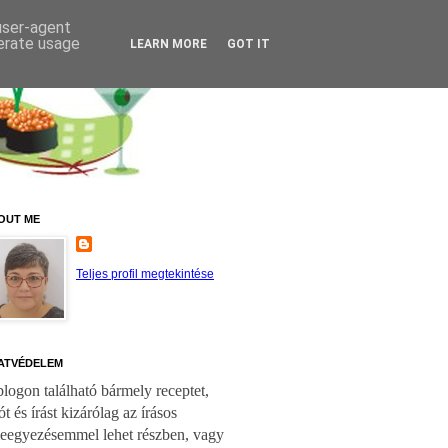
 user-agent
nerate usage
LEARN MORE
GOT IT
OUT ME
Teljes profil megtekintése
ATVÉDELEM
logon található bármely receptet,
ót és írást kizárólag az írásos
leegyezésemmel lehet részben, vagy