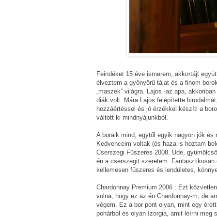
Feindéket 15 éve ismerem, akkortájt együt
élveztem a gyönyörű tájat és a finom borok
„maszek” világra. Lajos -az apa, akkoriban 
diák volt. Mára Lajos felépítette birodalm
hozzáértéssel és jó érzékkel készíti a bo
váltott ki mindnyájunkból.
A boraik mind, egytől egyik nagyon jók és
Kedvenceim voltak (és haza is hoztam belő
Cserszegi Fűszeres 2008. Üde, gyümölcsös,
én a cserszegit szeretem. Fantasztikusan öt
kellemesen fűszeres és lendületes, könny
Chardonnay Premium 2006 : Ezt közvetlenü
volna, hogy ez az én Chardonnay-m, de am
végem. Ez a bor pont olyan, mint egy éret
pohárból és olyan ízorgia, amit leírni meg