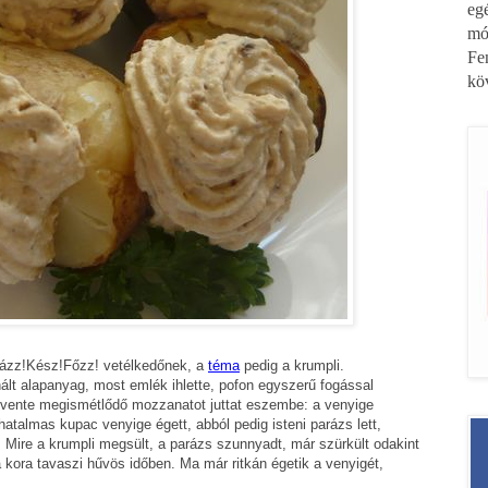
eg
mó
Fe
kö
yázz!Kész!Főzz! vetélkedőnek, a
téma
pedig a krumpli.
t alapanyag, most emlék ihlette, pofon egyszerű fogással
évente megismétlődő mozzanatot juttat eszembe: a venyige
atalmas kupac venyige égett, abból pedig isteni parázs lett,
. Mire a krumpli megsült, a parázs szunnyadt, már szürkült odakint
a kora tavaszi hűvös időben. Ma már ritkán égetik a venyigét,