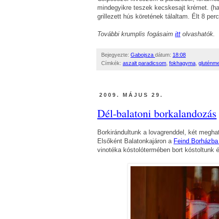
mindegyikre teszek kecskesajt krémet. (ha
grillezett hús köretének tálaltam. Élt 8 perc
További krumplis fogásaim
itt
olvashatók.
Bejegyezte:
Gabojsza
dátum:
18:08
Címkék:
aszalt paradicsom
,
fokhagyma
,
gluténm
2009. MÁJUS 29.
Dél-balatoni borkalandozás
Borkirándultunk a lovagrenddel, két meghat
Elsőként Balatonkajáron a
Feind Borházb
vinotéka kóstolótermében bort kóstoltunk é