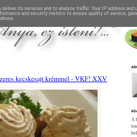
deliver its services and to analyze traffic. Your IP address and
formance and security metrics to ensure quality of service, ge
 abuse.
AB
űszeres kecskesajt krémmel - VKF! XXV
AD
A b
fot
be