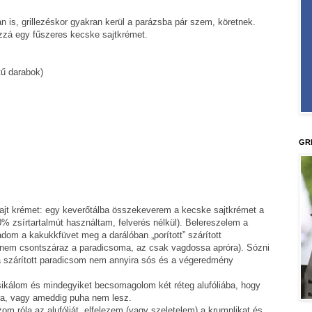
 is, grillezéskor gyakran kerül a parázsba pár szem, köretnek.
zzá egy fűszeres kecske sajtkrémet.
tű darabok)
GR
ajt krémet: egy keverőtálba összekeverem a kecske sajtkrémet a
30% zsírtartalmút használtam, felverés nélkül). Belereszelem a
dom a kakukkfüvet meg a darálóban „porított” szárított
y nem csontszáraz a paradicsoma, az csak vagdossa apróra). Sózni
 a szárított paradicsom nem annyira sós és a végeredmény
ikálom és mindegyiket becsomagolom két réteg alufóliába, hogy
ra, vagy ameddig puha nem lesz.
m róla az alufóliát, elfelezem (vagy szeletelem) a krumplikat és