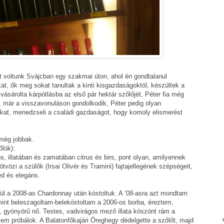
t voltunk Svájcban egy szakmai úton, ahol én gondtalanul
at, ők meg sokat tanultak a kinti kisgazdaságoktól, készültek a
vásárolta kárpótlásba az első pár hektár szőlőjét, Péter fia még
át, már a visszavonuláson gondolkodik, Péter pedig olyan
rokat, menedzseli a családi gazdaságot, hogy komoly elismerést
 még jobbak.
lük):
 illatában és zamatában citrus és birs, pont olyan, amilyennek
vözi a szülők (Irsai Olivér és Tramini) fajtajellegének szépségeit,
ed és elegáns.
l a 2008-as Chardonnay után kóstoltuk. A ’08-asra azt mondtam
int beleszagoltam-belekóstoltam a 2006-os borba, éreztem,
t, gyönyörű nő. Testes, vadvirágos mező illata köszönt rám a
 sem próbálok. A Balatonfõkajári Öreghegy dédelgette a szőlőt, majd