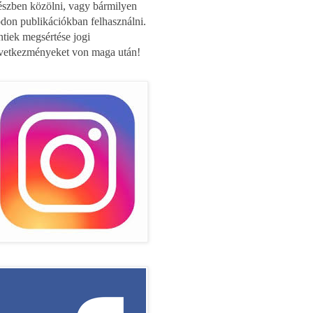
észben közölni, vagy bármilyen
don publikációkban felhasználni.
ntiek megsértése jogi
vetkezményeket von maga után!