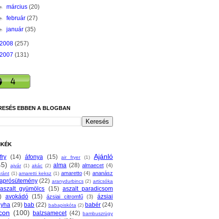
►
március
(20)
►
február
(27)
►
január
(35)
2008
(257)
2007
(131)
RESÉS EBBEN A BLOGBAN
MKÉK
Ajánló
fry
(14)
áfonya
(15)
air fryer
(1)
45)
alma
(28)
almaecet
(4)
ajvár
(1)
akác
(2)
amaretto
(4)
ananász
ránt
(1)
amaretti keksz
(1)
aprósütemény
(22)
aranydurbincs
(2)
articsóka
aszalt gyümölcs
(15)
aszalt paradicsom
)
avokádó
(15)
ázsiai
ázsiai citromfű
(3)
nyha
(29)
bab
(22)
babér
(24)
babapiskóta
(2)
con
(100)
balzsamecet
(42)
bambuszrügy