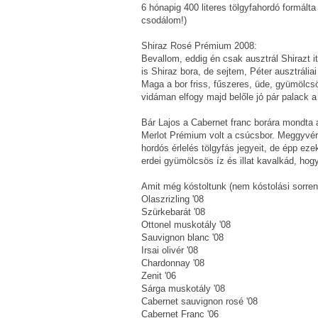
6 hónapig 400 literes tölgyfahordó formál
csodálom!)
Shiraz Rosé Prémium 2008:
Bevallom, eddig én csak ausztrál Shirazt
is Shiraz bora, de sejtem, Péter ausztrália
Maga a bor friss, fűszeres, üde, gyümölcs
vidáman elfogy majd belőle jó pár palack a 
Bár Lajos a Cabernet franc borára mondta 
Merlot Prémium volt a csúcsbor. Meggyvér s
hordós érlelés tölgyfás jegyeit, de épp ez
erdei gyümölcsös íz és illat kavalkád, h
Amit még kóstoltunk (nem kóstolási sorren
Olaszrizling '08
Szürkebarát '08
Ottonel muskotály '08
Sauvignon blanc '08
Irsai olivér '08
Chardonnay '08
Zenit '06
Sárga muskotály '08
Cabernet sauvignon rosé '08
Cabernet Franc '06