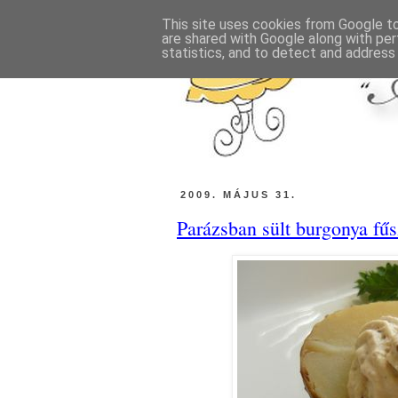
This site uses cookies from Google to 
are shared with Google along with per
statistics, and to detect and address
2009. MÁJUS 31.
Parázsban sült burgonya f