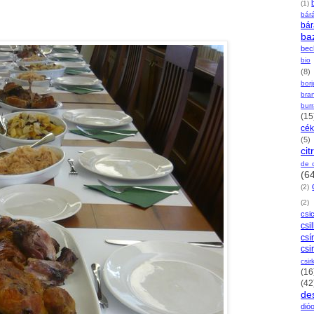
(1)
bár
bá
ba
bec
bio
(8)
bor
bra
burr
(15
cék
(5)
ci
de 
(6
(2)
(2)
csi
csi
csí
csi
csir
(16
(42
de
dióo