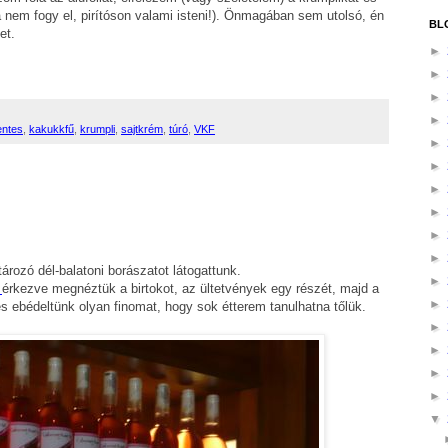
 nem fogy el, pirítóson valami isteni!). Önmagában sem utolsó, én
BL
et.
►
►
►
►
entes
,
kakukkfű
,
krumpli
,
sajtkrém
,
túró
,
VKF
►
►
►
►
►
►
ározó dél-balatoni borászatot látogattunk.
►
a
érkezve megnéztük a birtokot, az ültetvények egy részét, majd a
►
s ebédeltünk olyan finomat, hogy sok étterem tanulhatna tőlük.
►
►
►
►
▼