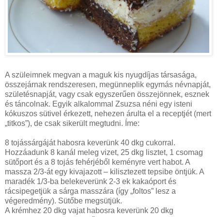
A szüleimnek megvan a maguk kis nyugdíjas társasága,
összejárnak rendszeresen, megünneplik egymás névnapját,
születésnapját, vagy csak egyszerűen összejönnek, esznek
és táncolnak. Egyik alkalommal Zsuzsa néni egy isteni
kókuszos sütivel érkezett, nehezen árulta el a receptjét (mert
„titkos”), de csak sikerült megtudni. Íme:
8 tojássárgáját habosra keverünk 40 dkg cukorral.
Hozzáadunk 8 kanál meleg vizet, 25 dkg lisztet, 1 csomag
sütőport és a 8 tojás fehérjéből keményre vert habot. A
massza 2/3-át egy kivajazott – kilisztezett tepsibe öntjük. A
maradék 1/3-ba belekeverünk 2-3 ek kakaóport és
rácsipegetjük a sárga masszára (így „foltos” lesz a
végeredmény). Sütőbe megsütjük.
A krémhez 20 dkg vajat habosra keverünk 20 dkg