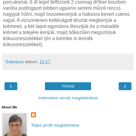
porcukorral. 6 dl tejjel felfőzünk 2 csomag dr5ker bourbon
vanília pudingport (ebben ugyanis semmi műizé nincs),
hagyjuk hűlni, majd összekeverjük a habosra kevert cukros
vajjal. A vízszintesen kettévágott tésztát megkenjük a
krémmel, a két lapot egymásra illesztjük és a maradék
krémet a tetejére kenjük, majd bőkezűen megszórjuk
kókuszreszelékkel (én a krémbe is tennék
kókuszreszeléket).
Gabojsza
dátum:
12:17
‹
›
Főoldal
Internetes verzió megtekintése
About Me
Teljes profil megtekintése