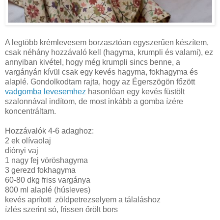
A legtöbb krémlevesem borzasztóan egyszerűen készítem,
csak néhány hozzávaló kell (hagyma, krumpli és valami), ez
annyiban kivétel, hogy még krumpli sincs benne, a
vargányán kívül csak egy kevés hagyma, fokhagyma és
alaplé. Gondolkodtam rajta, hogy az Égerszögön főzött
vadgomba levesemhez
hasonlóan egy kevés füstölt
szalonnával indítom, de most inkább a gomba ízére
koncentráltam.
Hozzávalók 4-6 adaghoz:
2 ek olívaolaj
diónyi vaj
1 nagy fej vöröshagyma
3 gerezd fokhagyma
60-80 dkg friss vargánya
800 ml alaplé (húsleves)
kevés aprított zöldpetrezselyem a tálaláshoz
ízlés szerint só, frissen őrölt bors