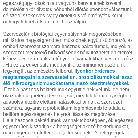
egészségügyi okok miatt vagyunk kénytelenek követni,
de mielőtt akár divatos hóbortból diétás étrendet választunk
célszerű szakorvos, vagy dietetikus véleményét kikérni,
nehogy többet ártson, mint használjon.
Szervezetünk biológiai egyensúlyának megőrzésében
milliárdos nagyságrendben működnek együtt különböző, az
emberi szervezet számára hasznos baktériumok, melyek a
szervezet megfelelő működésének nélkülözhetetlen elemét
képezik és számunkra előnyös folyamatokban vesznek részt
. Ha ez az egyensúly megbomlik, az immunrendszerünk
legyengül, az emésztés felborul.
Ilyenkor érdemes
megtámogatni a szervezetet ún. probiotikumokkal, azaz
élő mikroorganizmusokat tartalmazó készítményekkel.
Ezek a hasznos baktériumok együtt élnek velünk, de nem
okoznak megbetegedéseket, sőt, megfelelő mennyiségben
adagolva pozitív élettani hatásokkal bírnak a szervezet
számára, ugyanis a probiotikum legfontosabb feladata a
bélflóra egészségének helyreállítása és megőrzése.
Ha a hasznos baktériumok vannak többségben, ők egészen
egyszerűen kiszorítják a betegséget okozó baktériumokat,
nem engednek életteret az „ellenségnek”. A betegségek