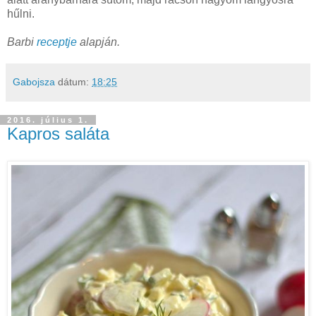
hűlni.
Barbi
receptje
alapján.
Gabojsza
dátum:
18:25
2016. július 1.
Kapros saláta