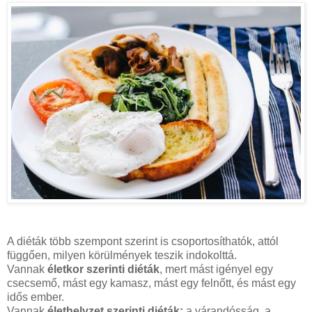
A diéták több szempont szerint is csoportosíthatók, attól
függően, milyen körülmények teszik indokolttá.
Vannak
életkor szerinti diéták
, mert mást igényel egy
csecsemő, mást egy kamasz, mást egy felnőtt, és mást egy
idős ember.
Vannak
élethelyzet szerinti diéták:
a várandósság, a