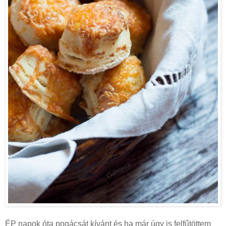
ÉP napok óta pogácsát kívánt és ha már úgy is felfűtöttem