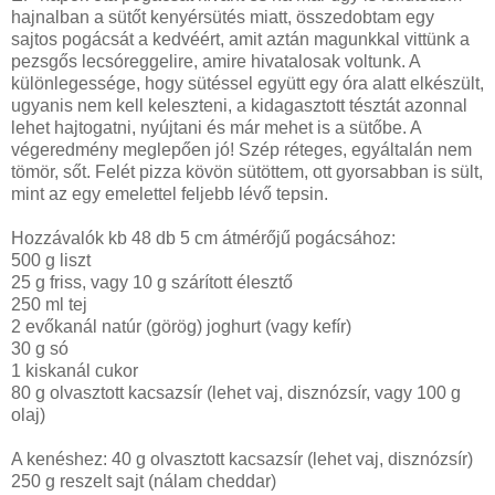
hajnalban a sütőt kenyérsütés miatt, összedobtam egy
sajtos pogácsát a kedvéért, amit aztán magunkkal vittünk a
pezsgős lecsóreggelire, amire hivatalosak voltunk. A
különlegessége, hogy sütéssel együtt egy óra alatt elkészült,
ugyanis nem kell keleszteni, a kidagasztott tésztát azonnal
lehet hajtogatni, nyújtani és már mehet is a sütőbe. A
végeredmény meglepően jó! Szép réteges, egyáltalán nem
tömör, sőt. Felét pizza kövön sütöttem, ott gyorsabban is sült,
mint az egy emelettel feljebb lévő tepsin.
Hozzávalók kb 48 db 5 cm átmérőjű pogácsához:
500 g liszt
25 g friss, vagy 10 g szárított élesztő
250 ml tej
2 evőkanál natúr (görög) joghurt (vagy kefír)
30 g só
1 kiskanál cukor
80 g olvasztott kacsazsír (lehet vaj, disznózsír, vagy 100 g
olaj)
A kenéshez: 40 g olvasztott kacsazsír (lehet vaj, disznózsír)
250 g reszelt sajt (nálam cheddar)