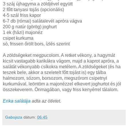
3 száj újhagyma a zöldjével együtt
2 főtt tanyasi tojás (opcionális)
4-5 szál friss kapor
6-7 db (római) salátalevél apróra vágva
200 g natúr (görög) joghurt
1 ek (házi) majonéz
csipet kurkuma
só, frissen őrölt bors, ízlés szerint
A zöldségeket megpucolom. A retket vékony, a hagymát
kicsit vastagabb karikákra vágom, majd a kaprot apróra, a
salátát vékonyabb csíkokra metélem. A zöldségeket (és ha
teszek bele, akkor a szeletelt főtt tojást is) egy tálba
halmozom, sózom, borsozom, megszórom csipetnyi
kurkumával, leöntöm a majonézzel elkevert joghurtot és jól
összekeverem. Önmagában, vagy friss kenyérrel tálalom.
Erika salátája
adta az ötletet.
Gabojsza
dátum:
06:45