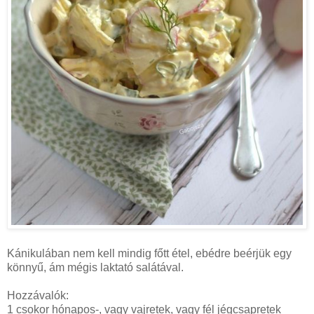
Kánikulában nem kell mindig főtt étel, ebédre beérjük egy
könnyű, ám mégis laktató salátával.
Hozzávalók:
1 csokor hónapos-, vagy vajretek, vagy fél jégcsapretek