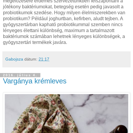
megelőzésére érdemes szervezetünkben felszaporítani a
jótékony baktériumokat, betegség esetén pedig javasolt a
probiotikumok szedése. Hogy milyen élelmiszerekben van
probiotikum? Például joghurtban, kefirben, aludt tejben. A
gyógyszertárban kapható probiotikummal szemben nincs
lényeges élettani különbség, maximum a tartalmazott
baktériumok számában lehetnek lényeges különbségek, a
gyógyszertári termékek javára.
Gabojsza
dátum:
21:17
2016. július 4.
Vargánya krémleves