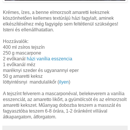
Krémes, ízes, a benne elmorzsolt amaretti keksznek
köszönhetően kellemes textúrájú házi fagylalt, aminek
elkészítéséhez még fagyigép sem feltétlenül szükséges!
Isteni és ellenállhatatlan.
Hozzávalók:
400 ml zsíros tejszín
250 g mascarpone
2 evőkanál
házi vanília esszencia
1 evőkanál méz
maréknyi szeder és ugyanannyi eper
50 g amaretti keksz
löttyintésnyi mandulalikőr (
ilyen
)
A tejszínt felverem a mascarponéval, belekeverem a vanília
esszenciát, az amaretto likőrt, a gyümölcsöt és az elmorzsolt
amaretti kekszet. Műanyag dobozba teszem a masszát és
fagyasztóba teszem 6-8 órára, 1-2 óránként villával
átkapargatom, átforgatom.