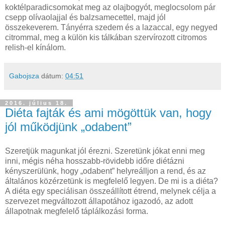
koktélparadicsomokat meg az olajbogyót, meglocsolom pár
csepp olívaolajjal és balzsamecettel, majd jól
összekeverem. Tányérra szedem és a lazaccal, egy negyed
citrommal, meg a külön kis tálkában szervírozott citromos
relish-el kínálom.
Gabojsza
dátum:
04:51
2016. július 18.
Diéta fajták és ami mögöttük van, hogy
jól működjünk „odabent”
Szeretjük magunkat jól érezni. Szeretünk jókat enni meg
inni, mégis néha hosszabb-rövidebb időre diétázni
kényszerülünk, hogy „odabent” helyreálljon a rend, és az
általános közérzetünk is megfelelő legyen. De mi is a diéta?
A diéta egy speciálisan összeállított étrend, melynek célja a
szervezet megváltozott állapotához igazodó, az adott
állapotnak megfelelő táplálkozási forma.