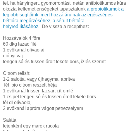
fel, ha hányingert, gyomorrontást, netán antibiotikumos kúra
okozta kellemetlenségeket tapasztalunk
a probiotikumok a
legjobb segítőink, mert hozzájárulnak az egészséges
bélflóra megőrzéséhez, a sérült bélflóra
helyreállításához.
De vissza a recepthez:
Hozzávalók 4 főre:
60 dkg lazac filé
1 evőkanál olívaolaj
diónyi vaj
tengeri só és frissen őrölt fekete bors, ízlés szerint
Citrom relish:
1-2 salotta, vagy újhagyma, aprítva
fél bio citrom reszelt héja
1 evőkanál frissen facsart citromlé
1 csipet tengeri só és frissen őrölt fekete bors
fél dl olívaolaj
2 evőkanál apróra vágott petrezselyem
Saláta:
fejenként egy marék rucola