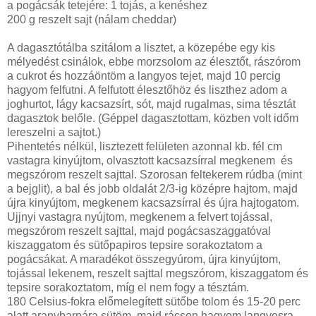
a pogácsák tetejére: 1 tojás, a kenéshez
200 g reszelt sajt (nálam cheddar)
A dagasztótálba szitálom a lisztet, a közepébe egy kis
mélyedést csinálok, ebbe morzsolom az élesztőt, rászórom
a cukrot és hozzáöntöm a langyos tejet, majd 10 percig
hagyom felfutni. A felfutott élesztőhöz és liszthez adom a
joghurtot, lágy kacsazsírt, sót, majd rugalmas, sima tésztát
dagasztok belőle. (Géppel dagasztottam, közben volt időm
lereszelni a sajtot.)
Pihentetés nélkül, lisztezett felületen azonnal kb. fél cm
vastagra kinyújtom, olvasztott kacsazsírral megkenem és
megszórom reszelt sajttal. Szorosan feltekerem rúdba (mint
a bejglit), a bal és jobb oldalát 2/3-ig középre hajtom, majd
újra kinyújtom, megkenem kacsazsírral és újra hajtogatom.
Ujjnyi vastagra nyújtom, megkenem a felvert tojással,
megszórom reszelt sajttal, majd pogácsaszaggatóval
kiszaggatom és sütőpapiros tepsire sorakoztatom a
pogácsákat. A maradékot összegyúrom, újra kinyújtom,
tojással lekenem, reszelt sajttal megszórom, kiszaggatom és
tepsire sorakoztatom, míg el nem fogy a tésztám.
180 Celsius-fokra előmelegített sütőbe tolom és 15-20 perc
alatt aranybarnára sütöm, majd rácson hagyom langyosra