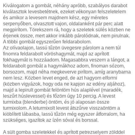
Kiválogatom a gombát, néhány apróbb, szabályos darabot
kiválasztok levesbetétnek, ezeket vékonyan felszeletelem
és amikor a levesem majdnem kész, egy méretes
serpenyőben, olvasztott vajon, oldalanként pár perc alatt
megpirítom. Törekszem rá, hogy a szeletek sülés közben ne
érjenek össze, mert akkor inkább párolódnak, nem pirulnak.
A többi gombát egyszerűen feldarabolom.
Az olívaolajon, lassú tűzön üvegesre párolom a nem túl
finomra feldarabolt vöröshagymát, majd az aprított
fokhagymát is hozzáadom. Magasabbra veszem a lángot, a
feldarabolt gombát a hagymákhoz adom, finoman sózom,
borsozom, majd néha megkeverve pirítom, amíg aranybarna
nem lesz. Közben levet enged, de azt hagyom elforrni
(közben vigyázok, hogy oda ne kapjon az edény aljához),
majd a lepirult gombát felöntöm hús alaplével (maradék,
leszűrt húslevessel) és főzöm úgy 10 percig. A levest
turmixba (blenderbe) öntöm, és jó alaposan össze
turmixolom. A leturmixolt levest átszűrve visszaöntöm a
kiöblített lábasba, lassú tűzön még egyszer átforralom, ha
szükséges, igazítok az ízén sóval és borssal.
A sült gomba szeletekkel és aprított petrezselyem zölddel