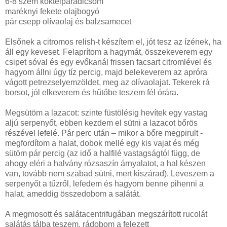
6-8 szem koktélparadicsom
maréknyi fekete olajbogyó
pár csepp olívaolaj és balzsamecet
Elsőnek a citromos relish-t készítem el, jót tesz az ízének, ha
áll egy keveset. Felaprítom a hagymát, összekeverem egy
csipet sóval és egy evőkanál frissen facsart citromlével és
hagyom állni úgy tíz percig, majd belekeverem az apróra
vágott petrezselyemzöldet, meg az olívaolajat. Tekerek rá
borsot, jól elkeverem és hűtőbe teszem fél órára.
Megsütöm a lazacot: szinte füstölésig hevítek egy vastag
aljú serpenyőt, ebben kezdem el sütni a lazacot bőrös
részével lefelé. Pár perc után – mikor a bőre megpirult -
megfordítom a halat, dobok mellé egy kis vajat és még
sütöm pár percig (az idő a halfilé vastagságtól függ, de
ahogy eléri a halvány rózsaszín árnyalatot, a hal készen
van, tovább nem szabad sütni, mert kiszárad). Leveszem a
serpenyőt a tűzről, lefedem és hagyom benne pihenni a
halat, ameddig összedobom a salátát.
A megmosott és salátacentrifugában megszárított rucolát
salátás tálba teszem, rádobom a felezett