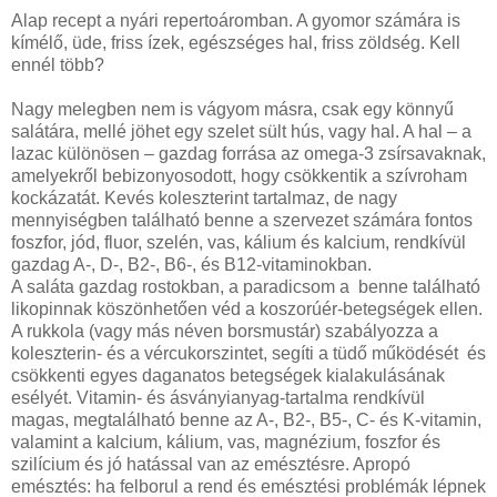
Alap recept a nyári repertoáromban. A gyomor számára is
kímélő, üde, friss ízek, egészséges hal, friss zöldség. Kell
ennél több?
Nagy melegben nem is vágyom másra, csak egy könnyű
salátára, mellé jöhet egy szelet sült hús, vagy hal. A hal – a
lazac különösen – gazdag forrása az omega-3 zsírsavaknak,
amelyekről bebizonyosodott, hogy csökkentik a szívroham
kockázatát. Kevés koleszterint tartalmaz, de nagy
mennyiségben található benne a szervezet számára fontos
foszfor, jód, fluor, szelén, vas, kálium és kalcium, rendkívül
gazdag A-, D-, B2-, B6-, és B12-vitaminokban.
A saláta gazdag rostokban, a paradicsom a benne található
likopinnak köszönhetően véd a koszorúér-betegségek ellen.
A rukkola (vagy más néven borsmustár) szabályozza a
koleszterin- és a vércukorszintet, segíti a tüdő működését és
csökkenti egyes daganatos betegségek kialakulásának
esélyét. Vitamin- és ásványianyag-tartalma rendkívül
magas, megtalálható benne az A-, B2-, B5-, C- és K-vitamin,
valamint a kalcium, kálium, vas, magnézium, foszfor és
szilícium és jó hatással van az emésztésre. Apropó
emésztés: ha felborul a rend és emésztési problémák lépnek