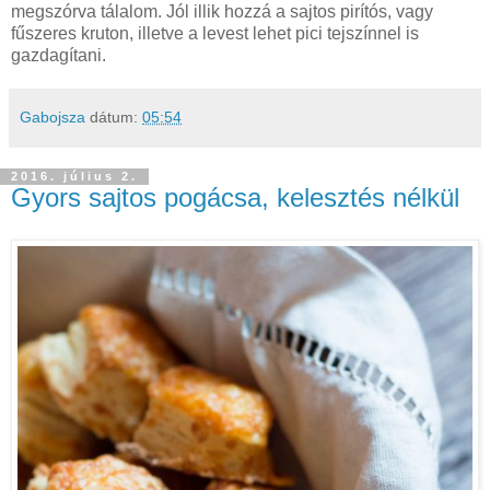
megszórva tálalom. Jól illik hozzá a sajtos pirítós, vagy
fűszeres kruton, illetve a levest lehet pici tejszínnel is
gazdagítani.
Gabojsza
dátum:
05:54
2016. július 2.
Gyors sajtos pogácsa, kelesztés nélkül