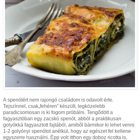
A spenótért nem rajongó családom is odavolt érte.
Tejszínnel, csak„fehéren” készült, legközelebb
paradicsomosan is ki fogom próbálni. Tengődött a
fagyasztóban egy zacskó spenót, abból a praktikusan
golyókká fagyasztott fajtából, amiből bármikor ki lehet venni
1-2 golyónyi spenótot anélkül, hogy az egészet fel kellene
egyszerre használni. Épp volt itthon egy doboz ricotta is,