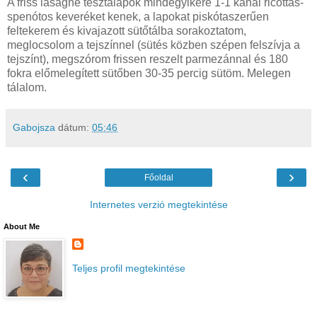
A friss lasagne tésztalapok mindegyikére 1-1 kanál ricottás-
spenótos keveréket kenek, a lapokat piskótaszerűen
feltekerem és kivajazott sütőtálba sorakoztatom,
meglocsolom a tejszínnel (sütés közben szépen felszívja a
tejszínt), megszórom frissen reszelt parmezánnal és 180
fokra előmelegített sütőben 30-35 percig sütöm. Melegen
tálalom.
Gabojsza
dátum:
05:46
‹
›
Főoldal
Internetes verzió megtekintése
About Me
Teljes profil megtekintése