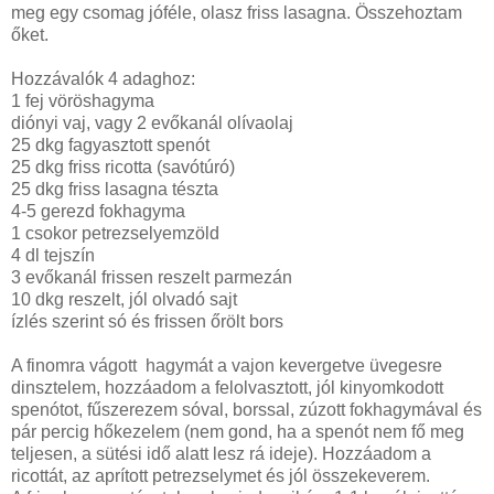
meg egy csomag jóféle, olasz friss lasagna. Összehoztam
őket.
Hozzávalók 4 adaghoz:
1 fej vöröshagyma
diónyi vaj, vagy 2 evőkanál olívaolaj
25 dkg fagyasztott spenót
25 dkg friss ricotta (savótúró)
25 dkg friss lasagna tészta
4-5 gerezd fokhagyma
1 csokor petrezselyemzöld
4 dl tejszín
3 evőkanál frissen reszelt parmezán
10 dkg reszelt, jól olvadó sajt
ízlés szerint só és frissen őrölt bors
A finomra vágott hagymát a vajon kevergetve üvegesre
dinsztelem, hozzáadom a felolvasztott, jól kinyomkodott
spenótot, fűszerezem sóval, borssal, zúzott fokhagymával és
pár percig hőkezelem (nem gond, ha a spenót nem fő meg
teljesen, a sütési idő alatt lesz rá ideje). Hozzáadom a
ricottát, az aprított petrezselymet és jól összekeverem.