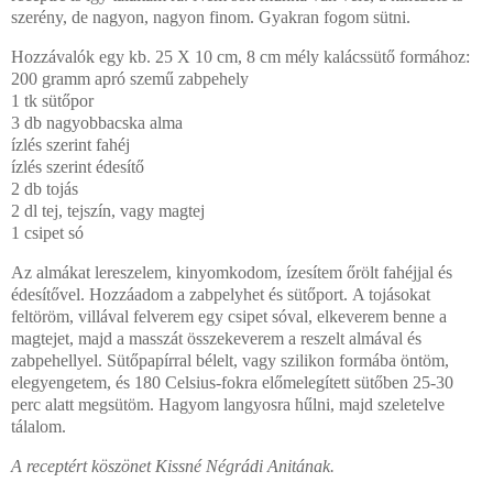
szerény, de nagyon, nagyon finom. Gyakran fogom sütni.
Hozzávalók egy kb. 25 X 10 cm, 8 cm mély kalácssütő formához:
200 gramm apró szemű zabpehely
1 tk sütőpor
3 db nagyobbacska alma
ízlés szerint fahéj
ízlés szerint édesítő
2 db tojás
2 dl tej, tejszín, vagy magtej
1 csipet só
Az almákat lereszelem, kinyomkodom, ízesítem őrölt fahéjjal és
édesítővel. Hozzáadom a zabpelyhet és sütőport.
A tojásokat
feltöröm, villával felverem egy csipet sóval, elkeverem benne a
magtejet, majd a masszát összekeverem a reszelt almával és
zabpehellyel. Sütőpapírral bélelt, vagy szilikon formába öntöm,
elegyengetem, és 180 Celsius-fokra előmelegített sütőben 25-30
perc alatt megsütöm. Hagyom langyosra hűlni, majd szeletelve
tálalom.
A receptért köszönet Kissné Négrádi Anitának.