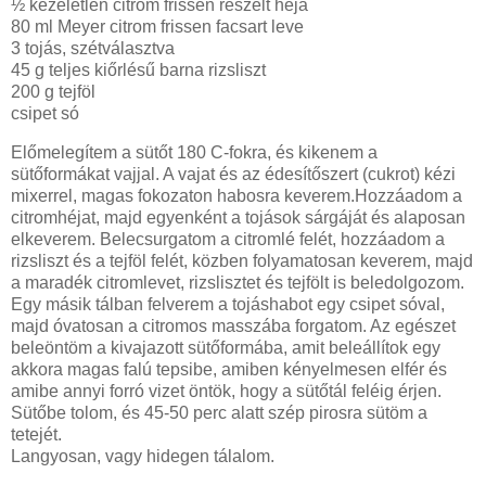
½ kezeletlen citrom frissen reszelt héja
80 ml Meyer citrom frissen facsart leve
3 tojás, szétválasztva
45 g teljes kiőrlésű barna rizsliszt
200 g tejföl
csipet só
Előmelegítem a sütőt 180 C-fokra, és kikenem a
sütőformákat vajjal. A vajat és az édesítőszert (cukrot) kézi
mixerrel, magas fokozaton habosra keverem.Hozzáadom a
citromhéjat, majd egyenként a tojások sárgáját és alaposan
elkeverem. Belecsurgatom a citromlé felét, hozzáadom a
rizsliszt és a tejföl felét, közben folyamatosan keverem, majd
a maradék citromlevet, rizslisztet és tejfölt is beledolgozom.
Egy másik tálban felverem a tojáshabot egy csipet sóval,
majd óvatosan a citromos masszába forgatom. Az egészet
beleöntöm a kivajazott sütőformába, amit beleállítok egy
akkora magas falú tepsibe, amiben kényelmesen elfér és
amibe annyi forró vizet öntök, hogy a sütőtál feléig érjen.
Sütőbe tolom, és 45-50 perc alatt szép pirosra sütöm a
tetejét.
Langyosan, vagy hidegen tálalom.