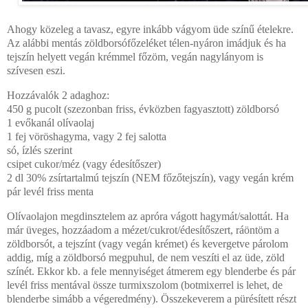
Ahogy közeleg a tavasz, egyre inkább vágyom üde színű ételekre.
Az alábbi mentás zöldborsófőzeléket télen-nyáron imádjuk és ha
tejszín helyett vegán krémmel főzöm, vegán nagylányom is
szívesen eszi.
Hozzávalók 2 adaghoz:
450 g pucolt (szezonban friss, évközben fagyasztott) zöldborsó
1 evőkanál olívaolaj
1 fej vöröshagyma, vagy 2 fej salotta
só, ízlés szerint
csipet cukor/méz (vagy édesítőszer)
2 dl 30% zsírtartalmú tejszín (NEM főzőtejszín), vagy vegán krém
pár levél friss menta
Olívaolajon megdinsztelem az apróra vágott hagymát/salottát. Ha
már üveges, hozzáadom a mézet/cukrot/édesítőszert, ráöntöm a
zöldborsót, a tejszínt (vagy vegán krémet) és kevergetve párolom
addig, míg a zöldborsó megpuhul, de nem veszíti el az üde, zöld
színét. Ekkor kb. a fele mennyiséget átmerem egy blenderbe és pár
levél friss mentával össze turmixszolom (botmixerrel is lehet, de
blenderbe simább a végeredmény). Összekeverem a pürésített részt