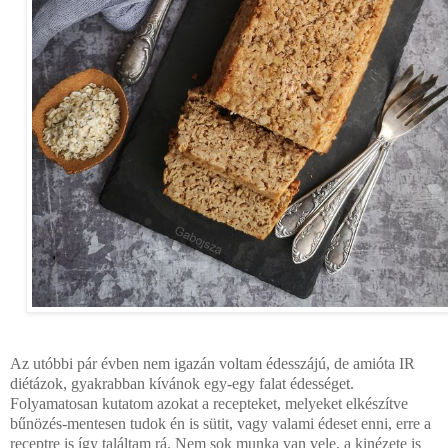
Az utóbbi pár évben nem igazán voltam édesszájú, de amióta IR
diétázok, gyakrabban kívánok egy-egy falat édességet.
Folyamatosan kutatom azokat a recepteket, melyeket elkészítve
bűnözés-mentesen tudok én is sütit, vagy valami édeset enni, erre a
receptre is így találtam rá. Nem sok munka van vele, a kinézete is