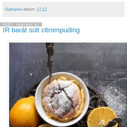
Gabojsza
dátum:
17:17
2021. február 4.
IR barát sült citrompuding