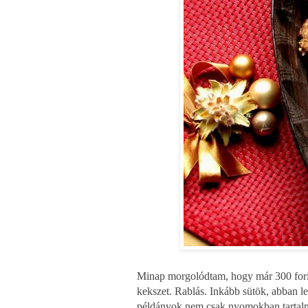
Minap morgolódtam, hogy már 300 for
kekszet. Rablás. Inkább sütök, abban le
példányok nem csak nyomokban tartalm