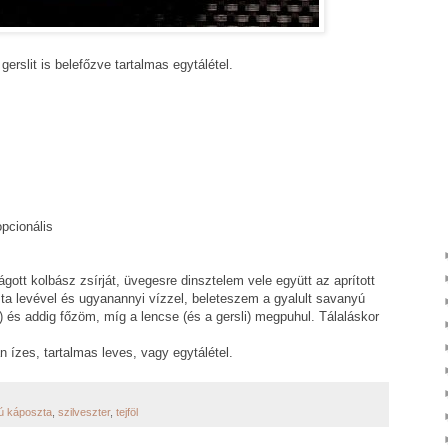
erslit is belefőzve tartalmas egytálétel.
opcionális
gott kolbász zsírját, üvegesre dinsztelem vele együtt az aprított
a levével és ugyanannyi vízzel, beleteszem a gyalult savanyú
) és addig főzöm, míg a lencse (és a gersli) megpuhul. Tálaláskor
 ízes, tartalmas leves, vagy egytálétel.
ú káposzta
,
szilveszter
,
tejföl