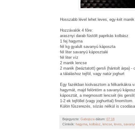
Hosszabb lével lehet leves, egy-két marék g
Hozzávalók 4 főre:
arasznyi darab füstölt paprikás kolbász
1 fej hagyma
fél kg gyalult savanyú káposzta
fél liter savanyú káposztalé
fél liter víz
2 marék lencse
2 marék (beáztatott) gersli (hántolt árpa) - 
a tálaláshoz tejföl, vagy natúr joghurt
Egy fazékban kiolvasztom a félkarikákra vá
hagymát, majd felöntöm a savanyú káposzt
káposztát, a megmosott lencsét (és gerslit
1-2 ek tejföllel (vagy joghurttal) finomítom.
Külön fűszerezés, sózás nélkül is csodásan
Bejegyezte:
Gabojsza
dátum:
07:18
Címkék:
hagyma
,
kolbász
,
lencse
,
leves
,
savany