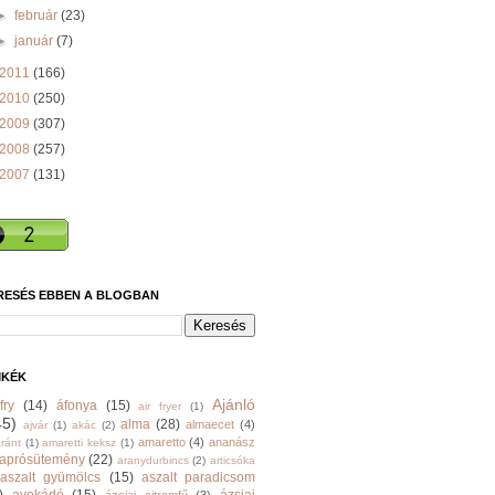
►
február
(23)
►
január
(7)
2011
(166)
2010
(250)
2009
(307)
2008
(257)
2007
(131)
RESÉS EBBEN A BLOGBAN
MKÉK
Ajánló
fry
(14)
áfonya
(15)
air fryer
(1)
45)
alma
(28)
almaecet
(4)
ajvár
(1)
akác
(2)
amaretto
(4)
ananász
ránt
(1)
amaretti keksz
(1)
aprósütemény
(22)
aranydurbincs
(2)
articsóka
aszalt gyümölcs
(15)
aszalt paradicsom