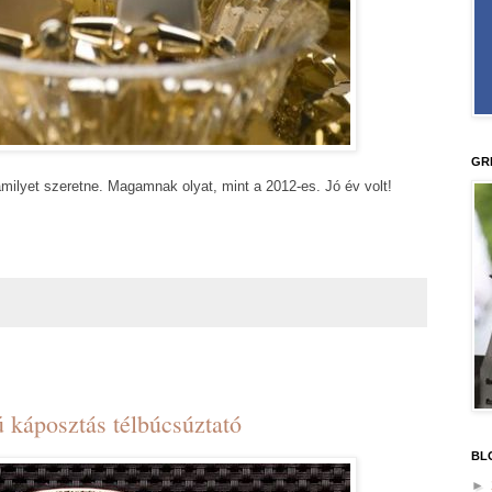
GR
milyet szeretne. Magamnak olyat, mint a 2012-es. Jó év volt!
 káposztás télbúcsúztató
BL
►