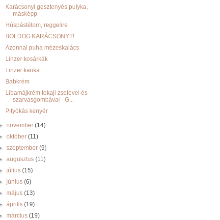
Karácsonyi gesztenyés pulyka,
másképp
Húspástétom, reggelire
BOLDOG KARÁCSONYT!
Azonnal puha mézeskalács
Linzer kosárkák
Linzer karika
Babkrém
Libamájkrém tokaji zselével és
szarvasgombával - G...
Pityókás kenyér
►
november
(14)
►
október
(11)
►
szeptember
(9)
►
augusztus
(11)
►
július
(15)
►
június
(6)
►
május
(13)
►
április
(19)
►
március
(19)