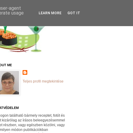
 user-agent
nerate usage
LEARN MORE
GOT IT
OUT ME
Teljes profil megtekintése
ATVÉDELEM
logon található bármely receptet, fotót és
st kizárólag az írásos beleegyezésemmel
et részben, vagy egészben közölni, vagy
milyen módon publikációkban