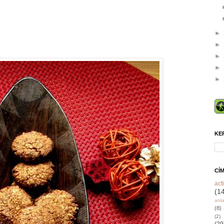
►
►
►
►
►
KE
CÍ
acti
(1
ama
(8)
(2)