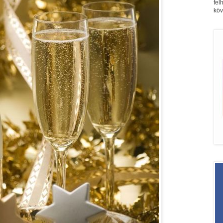
fel
köv