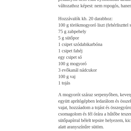
változathoz képest: nem ropogós, hane
Hozzávalók kb. 20 darabhoz:
100 g törökmogyoró liszt (fehérliszttel
75 g zabpehely
5 g sütőpor
1 csipet szódabikarbóna
1 csipet fahéj
egy csipet só
100 g mogyoró
3 evőkanál nádcukor
100 g vaj
1 tojás
A mogyorót száraz serpenyőben, keverget
együtt aprítógépben ledarálom és össz
vajat, hozzáadom a tojást és összegyúro
csomagolom és fél órára a hűtőbe tesz
sütőpapírral bélelt tepsire helyezem, ki
alatt aranyszínűre sütöm.