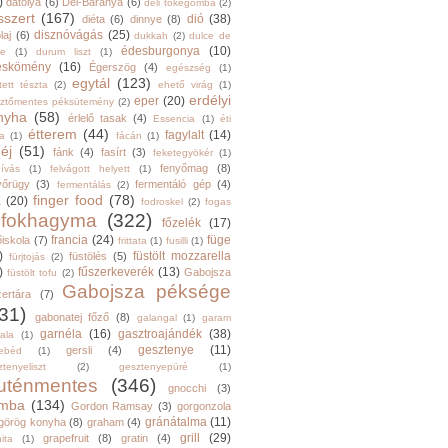
)
datolya
(6)
Dél-Baranya
(6)
déli tőkegomba
(2)
sszert
(167)
dió
(38)
diéta
(6)
dinnye
(8)
disznóvágás
(25)
laj
(6)
dukkah
(2)
dulce de
édesburgonya
(10)
he
(1)
durum liszt
(1)
eskömény
(16)
Égerszög
(4)
egészség
(1)
egytál
(123)
tett tészta
(2)
ehető virág
(1)
erdélyi
eper
(20)
sztőmentes péksütemény
(2)
nyha
(58)
érlelő tasak
(4)
Essencia
(1)
éti
étterem
(44)
fagylalt
(14)
ga
(1)
fácán
(1)
éj
(51)
fánk
(4)
fasírt
(3)
feketegyökér
(1)
fenyőmag
(8)
hívás
(1)
felvágott helyett
(1)
yőrügy
(3)
fermentáló gép
(4)
fermentálás
(2)
finger food
(78)
a
(20)
fodroskel
(2)
fogas
fokhagyma
(322)
főzelék
(17)
francia
(24)
füge
őiskola
(7)
frittata
(1)
fusilli
(1)
)
füstölt mozzarella
füstölés
(5)
fürjtojás
(2)
)
fűszerkeverék
(13)
Gabojsza
füstölt tofu
(2)
Gabojsza péksége
zertára
(7)
31)
gabonatej főző
(8)
galangal
(1)
garam
garnéla
(16)
gasztroajándék
(38)
ala
(1)
gesztenye
(11)
gersli
(4)
ebéd
(1)
tenyeliszt
(2)
gesztenyepüré
(1)
luténmentes
(346)
gnocchi
(3)
mba
(134)
Gordon Ramsay
(3)
gorgonzola
gránátalma
(11)
görög konyha
(8)
graham
(4)
grill
(29)
grapefruit
(8)
gratin
(4)
ita
(1)