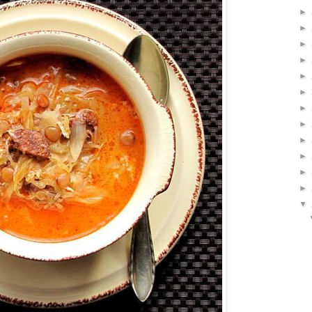
►
►
►
►
►
►
►
►
►
►
►
►
▼