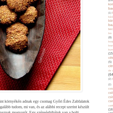
(29
ko
ba
(1)
bár
bá
ba
bec
bio
(8)
bor
bra
burr
(15
cék
(5)
ci
de 
(6
(2)
(2)
csi
csi
csí
int környékén adnak egy csomag Győri Édes Zabfalatok
csi
csir
galább tudom, mi van, és az alábbi recept szerint készült
(16
aznak mogyorót. Egy szépséghibájuk van a bolti