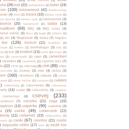
)
avokádó
(15)
ázsiai
ázsiai citromfű
(3)
nyha
(29)
bab
(22)
babér
(24)
babapiskóta
(2)
con
(100)
balzsamecet
(42)
bambuszrügy
barack
(10)
banán
(4)
Bánk
(2)
bárány comb
(2)
bárányborda
(3)
ány lapocka
(1)
bárány nyak
(1)
rányhús
(20)
batáta
(13)
barramundi
(2)
zsalikom
(69)
BBQ
(4)
BBQ szósz
(4)
hamel mártás
(5)
Bécs
(1)
bejgli
(2)
bélszín
(1)
birs
(4)
Blogkóstoló
(5)
bodza
(7)
bogrács
(2)
bor
(126)
borecet
(11)
borjúbríz
(2)
borókabogyó
(3)
júnyak
(1)
borkén
(1)
böjt
(1)
brokkoli
(13)
brie
(6)
ndy
(1)
burek
(1)
burger
(2)
camembert
cajun
(5)
ata
(1)
caciocavallo
(1)
)
cannelloni
(4)
cayenne bors
(7)
carambola
(1)
chili
(89)
la
(22)
chia mag
(6)
chips
CEWI
(1)
chutney
(3)
cider
(4)
cikória
(3)
chocoMe
(1)
trom
(160)
citrombors
(3)
clafoutis
(3)
crème
cukkini
cassis
(2)
crème fraîche
(1)
croissant
(1)
4)
cukormentes
(6)
cukkinivirág
(2)
cukorszirup
curry
(14)
csalán
(8)
császárhús
(3)
cseplesz
csevej
(233)
cseresznye
(4)
csicsóka
(21)
csiga
(10)
cseriborsó
(7)
csiperke
(90)
llagánizs
(13)
csipkeháj
(3)
csirke
(49)
ra
(15)
csirkecomb
(22)
rkemáj
(12)
csirkemell
(23)
csirkeszárny
(2)
csoki
(67)
csombor
(21)
csülök
keszív
(1)
)
dagasztás nélkül
(17)
darált hús
dara
(2)