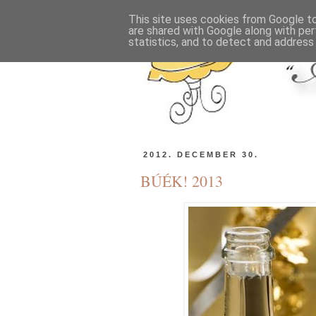
This site uses cookies from Google to 
are shared with Google along with per
statistics, and to detect and address
2012. DECEMBER 30.
BÚÉK! 2013