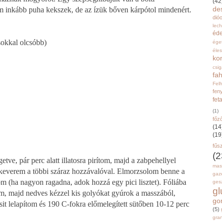
(42
de
m inkább puha kekszek, de az ízük bőven kárpótol mindenért.
dióo
lec
éd
 sokkal olcsóbb)
ége
éle
ko
csi
fah
Fel
fen
fet
(1)
főz
(14
(19
fűs
(2
ve, pár perc alatt illatosra pirítom, majd a zabpehellyel
mas
ekeverem a többi száraz hozzávalóval. Elmorzsolom benne a
gaz
m (ha nagyon ragadna, adok hozzá egy pici lisztet). Fóliába
gesz
g
em, majd nedves kézzel kis golyókat gyúrok a masszából,
go
csit lelapítom és 190 C-fokra előmelegített sütőben 10-12 perc
(5)
gran