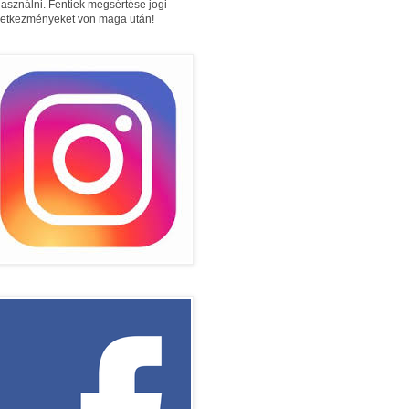
használni. Fentiek megsértése jogi
etkezményeket von maga után!