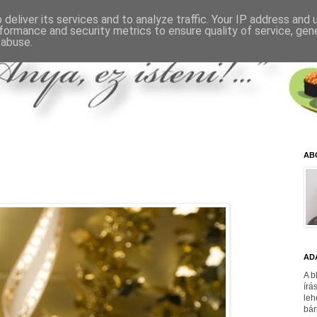
deliver its services and to analyze traffic. Your IP address and
formance and security metrics to ensure quality of service, ge
 abuse.
AB
AD
A b
írá
leh
bár