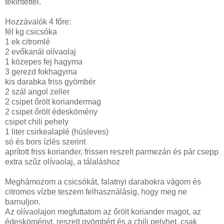
tekintettel.
Hozzávalók 4 főre:
fél kg csicsóka
1 ek citromlé
2 evőkanál olívaolaj
1 közepes fej hagyma
3 gerezd fokhagyma
kis darabka friss gyömbér
2 szál angol zeller
2 csipet őrölt koriandermag
2 csipet őrölt édeskömény
csipet chili pehely
1 liter
csirkealaplé (húsleves)
só és bors ízlés szerint
aprított friss koriander, frissen reszelt parmezán és pár csepp
extra szűz olívaolaj, a tálaláshoz
Meghámozom a csicsókát, falatnyi darabokra vágom és
citromos vízbe teszem felhasználásig, hogy meg ne
barnuljon.
Az olívaolajon megfuttatom az őrölt koriander magot, az
édesköményt, reszelt gyömbért és a chili pelyhet, csak