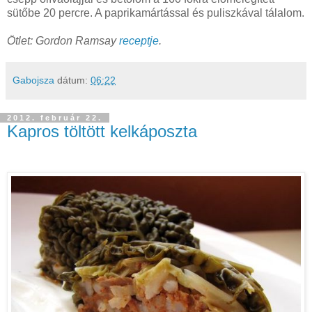
sütőbe 20 percre. A paprikamártással és puliszkával tálalom.
Ötlet: Gordon Ramsay
receptje
.
Gabojsza
dátum:
06:22
2012. február 22.
Kapros töltött kelkáposzta