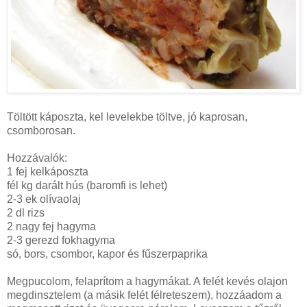
Töltött káposzta, kel levelekbe töltve, jó kaprosan,
csomborosan.
Hozzávalók:
1 fej kelkáposzta
fél kg darált hús (baromfi is lehet)
2-3 ek olívaolaj
2 dl rizs
2 nagy fej hagyma
2-3 gerezd fokhagyma
só, bors, csombor, kapor és fűszerpaprika
Megpucolom, felaprítom a hagymákat. A felét kevés olajon
megdinsztelem (a másik felét félreteszem), hozzáadom a