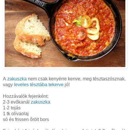
A
zakuszka
nem csak kenyérre kenve, meg tésztaszósznak,
vagy
leveles tésztába tekerve
jó!
Hozzávalók fejenként:
2-3 evőkanál
zakuszka
1-2 tojás
1 tk olívaolaj
só és frissen őrölt bors