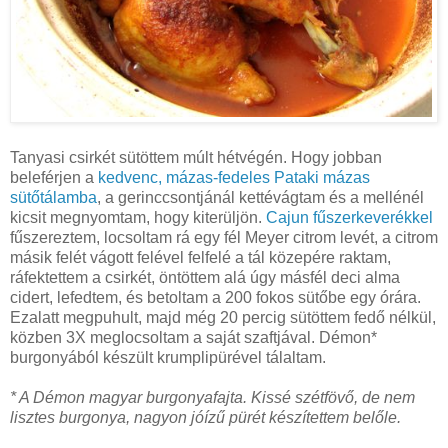
Tanyasi csirkét sütöttem múlt hétvégén. Hogy jobban
beleférjen a
kedvenc, mázas-fedeles Pataki mázas
sütőtálamba
, a gerinccsontjánál kettévágtam és a mellénél
kicsit megnyomtam, hogy kiterüljön.
Cajun fűszerkeverékkel
fűszereztem, locsoltam rá egy fél Meyer citrom levét, a citrom
másik felét vágott felével felfelé a tál közepére raktam,
ráfektettem a csirkét, öntöttem alá úgy másfél deci alma
cidert, lefedtem, és betoltam a 200 fokos sütőbe egy órára.
Ezalatt megpuhult, majd még 20 percig sütöttem fedő nélkül,
közben 3X meglocsoltam a saját szaftjával. Démon*
burgonyából készült krumplipürével tálaltam.
* A Démon magyar burgonyafajta. Kissé szétfövő, de nem
lisztes burgonya, nagyon jóízű pürét készítettem belőle.