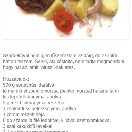
Szardellával nem igen fűszereztem ezidáig, de ezentúl
bátran teszem! Senki, aki kóstolta, nem tudta megmondani,
hogy hal az, amit "plusz"-nak érez.
Hozzávalók:
500 g
sertéshús, darálva
jó maréknyi zsemlemorzsa (panko morzsát használtam)
kis fej vöröshagyma, aprítva
2 gerezd fokhagyma, reszelve
1 csokor friss petrezselyem, aprítva
1 citrom reszelt héja
8 db szardella filé leöblítve, villával szétnyomkodva
3 szál kakukkfű levélkéi