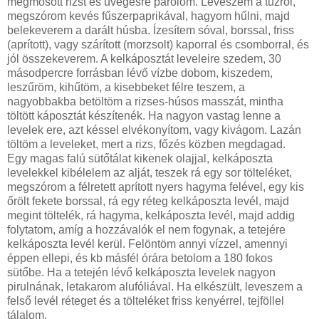
megmosott rizst és üvegesre párolom. Leveszem a tűzről,
megszórom kevés fűszerpaprikával, hagyom hűlni, majd
belekeverem a darált húsba. Ízesítem sóval, borssal, friss
(aprított), vagy szárított (morzsolt) kaporral és csomborral, és
jól összekeverem. A kelkáposztát leveleire szedem, 30
másodpercre forrásban lévő vízbe dobom, kiszedem,
leszűröm, kihűtöm, a kisebbeket félre teszem, a
nagyobbakba betöltöm a rizses-húsos masszát, mintha
töltött káposztát készítenék. Ha nagyon vastag lenne a
levelek ere, azt késsel elvékonyítom, vagy kivágom. Lazán
töltöm a leveleket, mert a rizs, főzés közben megdagad.
Egy magas falú sütőtálat kikenek olajjal, kelkáposzta
levelekkel kibélelem az alját, teszek rá egy sor tölteléket,
megszórom a félretett aprított nyers hagyma felével, egy kis
őrölt fekete borssal, rá egy réteg kelkáposzta levél, majd
megint töltelék, rá hagyma, kelkáposzta levél, majd addig
folytatom, amíg a hozzávalók el nem fogynak, a tetejére
kelkáposzta levél kerül. Felöntöm annyi vízzel, amennyi
éppen ellepi, és kb másfél órára betolom a 180 fokos
sütőbe. Ha a tetején lévő kelkáposzta levelek nagyon
pirulnának, letakarom alufóliával. Ha elkészült, leveszem a
felső levél réteget és a tölteléket friss kenyérrel, tejföllel
tálalom.