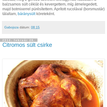
balzsamos sült céklát és kevergettem, míg átmelegedett,
majd botmixerrel pürésítettem. Aprított rucolával (borsmustár)
tálaltam,
báránysült
köreteként.
Gabojsza
dátum:
08:15
2012. február 26.
Citromos sült csirke