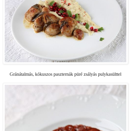
Gránátalmás, kókuszos paszternák püré zsályás pulykasülttel