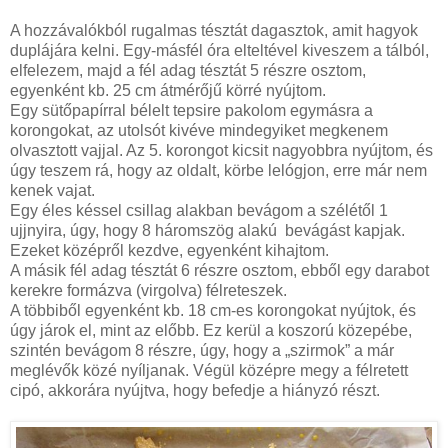
A hozzávalókból rugalmas tésztát dagasztok, amit hagyok
duplájára kelni. Egy-másfél óra elteltével kiveszem a tálból,
elfelezem, majd a fél adag tésztát 5 részre osztom,
egyenként kb.
25 cm
átmérőjű körré nyújtom.
Egy sütőpapírral bélelt tepsire pakolom egymásra a
korongokat, az utolsót kivéve mindegyiket megkenem
olvasztott vajjal. Az 5. korongot kicsit nagyobbra nyújtom, és
úgy teszem rá, hogy az oldalt, körbe lelógjon, erre már nem
kenek vajat.
Egy éles késsel csillag alakban bevágom a szélétől 1
ujjnyira, úgy, hogy 8 háromszög alakú bevágást kapjak.
Ezeket középről kezdve, egyenként kihajtom.
A másik fél adag tésztát 6 részre osztom, ebből egy darabot
kerekre formázva (virgolva) félreteszek.
A többiből egyenként kb. 18 cm-es korongokat nyújtok, és
úgy járok el, mint az előbb. Ez kerül a koszorú közepébe,
szintén bevágom 8 részre, úgy, hogy a „szirmok” a már
meglévők közé nyíljanak. Végül középre megy a félretett
cipó, akkorára nyújtva, hogy befedje a hiányzó részt.