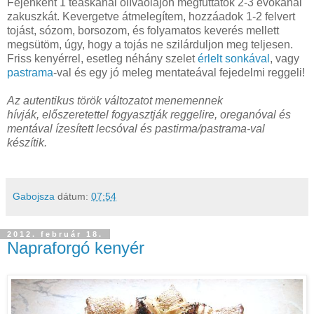
Fejenként 1 teáskanál olívaolajon megfuttatok 2-3 evőkanál
zakuszkát. Kevergetve átmelegítem, hozzáadok 1-2 felvert
tojást, sózom, borsozom, és folyamatos keverés mellett
megsütöm, úgy, hogy a tojás ne szilárduljon meg teljesen.
Friss kenyérrel, esetleg néhány szelet
érlelt sonkával
, vagy
pastrama
-val és egy jó meleg mentateával fejedelmi reggeli!
Az autentikus török változatot menemennek
hívják,
előszeretettel fogyasztják reggelire,
oreganóval és
mentával ízesített lecsóval és pastirma/pastrama-val
készítik.
Gabojsza
dátum:
07:54
2012. február 18.
Napraforgó kenyér