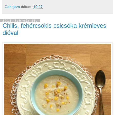
Gabojsza
dátum:
10:27
2012. február 25.
Chilis, fehércsokis csicsóka krémleves
dióval