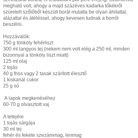
megható volt, ahogy a majd százéves kadarka tőkékről
szüretelt szőlőből készült borát mutatta be olyan áhitattal,
alázattal és átéléssel, ahogy kevesen tudnak a borról
beszélni.
Hozzávalók:
750 g
tönköly fehérliszt
300 ml langyos tej (nekem nem volt elég a 250 ml, minden
bizonnyal a tönköly liszt miatt)
125 ml olaj
2 tojás
40 g friss vagy 2 tasak szárított élesztő
1 kiskanál cukor
25 g só
A lapok megkenéséhez
60-
70 g
olvasztott vaj
A tetejére
1 tojás sárgája
30 ml tej
fehér és fekete szezámmag, lenmag