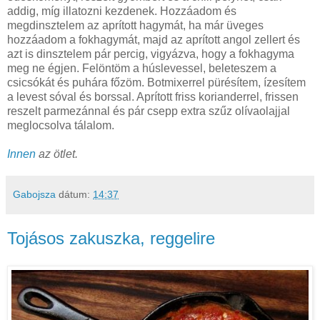
addig, míg illatozni kezdenek. Hozzáadom és
megdinsztelem az aprított hagymát, ha már üveges
hozzáadom a fokhagymát, majd az aprított angol zellert és
azt is dinsztelem pár percig, vigyázva, hogy a fokhagyma
meg ne égjen. Felöntöm a húslevessel, beleteszem a
csicsókát és puhára főzöm. Botmixerrel pürésítem, ízesítem
a levest sóval és borssal. Aprított friss korianderrel, frissen
reszelt parmezánnal és pár csepp extra szűz olívaolajjal
meglocsolva tálalom.
Innen
az ötlet.
Gabojsza
dátum:
14:37
Tojásos zakuszka, reggelire