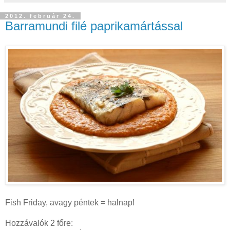
2012. február 24.
Barramundi filé paprikamártással
Fish Friday, avagy péntek = halnap!
Hozzávalók 2 főre: