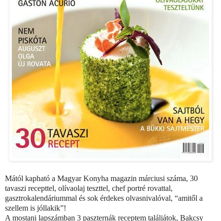
Mától kapható a Magyar Konyha magazin márciusi száma, 30
tavaszi recepttel, olívaolaj teszttel, chef portré rovattal,
gasztrokalendáriummal és sok érdekes olvasnivalóval, “amitől a
szellem is jóllakik”!
A mostani lapszámban 3 paszternák receptem találjátok, Bakcsy