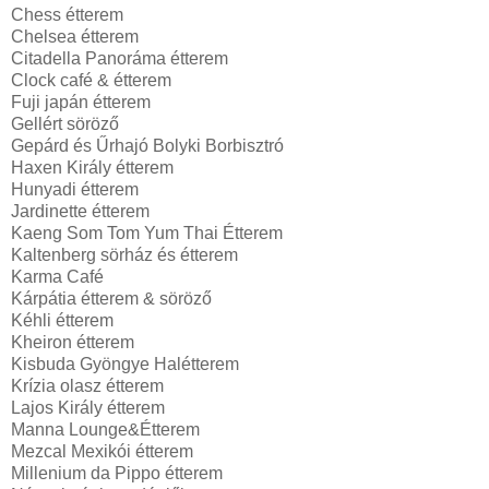
Chess étterem
Chelsea étterem
Citadella Panoráma étterem
Clock café & étterem
Fuji japán étterem
Gellért söröző
Gepárd és Űrhajó Bolyki Borbisztró
Haxen Király étterem
Hunyadi étterem
Jardinette étterem
Kaeng Som Tom Yum Thai Étterem
Kaltenberg sörház és étterem
Karma Café
Kárpátia étterem & söröző
Kéhli étterem
Kheiron étterem
Kisbuda Gyöngye Halétterem
Krízia olasz étterem
Lajos Király étterem
Manna Lounge&Étterem
Mezcal Mexikói étterem
Millenium da Pippo étterem