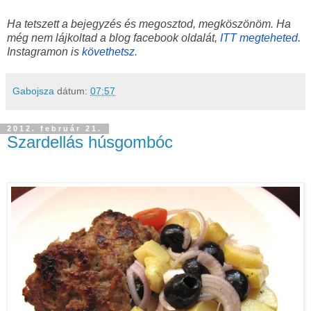
Ha tetszett a bejegyzés és megosztod, megköszönöm. Ha
még nem lájkoltad a blog facebook oldalát,
ITT megteheted
.
Instagramon is
követhetsz.
Gabojsza
dátum:
07:57
2012. február 21.
Szardellás húsgombóc