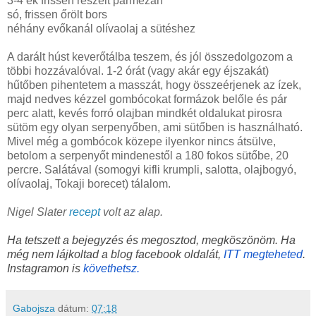
3-4 ek frissen reszelt parmezán
só, frissen őrölt bors
néhány evőkanál olívaolaj a sütéshez
A darált húst keverőtálba teszem, és jól összedolgozom a
többi hozzávalóval. 1-2 órát (vagy akár egy éjszakát)
hűtőben pihentetem a masszát, hogy összeérjenek az ízek,
majd nedves kézzel gombócokat formázok belőle és pár
perc alatt, kevés forró olajban mindkét oldalukat pirosra
sütöm egy olyan serpenyőben, ami sütőben is használható.
Mivel még a gombócok közepe ilyenkor nincs átsülve,
betolom a serpenyőt mindenestől a 180 fokos sütőbe, 20
percre. Salátával (somogyi kifli krumpli, salotta, olajbogyó,
olívaolaj, Tokaji borecet) tálalom.
Nigel Slater
recept
volt az alap.
Ha tetszett a bejegyzés és megosztod, megköszönöm. Ha
még nem lájkoltad a blog facebook oldalát,
ITT megteheted
.
Instagramon is
követhetsz.
Gabojsza
dátum:
07:18