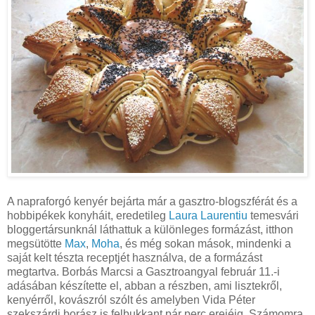
A napraforgó kenyér bejárta már a gasztro-blogszférát és a
hobbipékek konyháit, eredetileg
Laura Laurentiu
temesvári
bloggertársunknál láthattuk a különleges formázást, itthon
megsütötte
Max
,
Moha
, és még sokan mások, mindenki a
saját kelt tészta receptjét használva, de a formázást
megtartva. Borbás Marcsi a Gasztroangyal február 11.-i
adásában készítette el, abban a részben, ami lisztekről,
kenyérről, kovászról szólt és amelyben Vida Péter
szekszárdi borász is felbukkant pár perc erejéig. Számomra