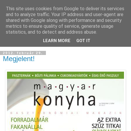
This site uses cookies from Google to deliver its services
and to analyze traffic. Your IP address and user-agent are
shared with Google along with performance and security
metrics to ensure quality of service, generate usage
statistics, and to detect and address abuse.
LEARN MORE
GOT IT
2012. február 29.
Megjelent!