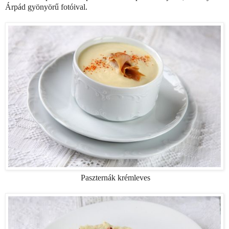
Árpád gyönyörű fotóival.
Paszternák krémleves