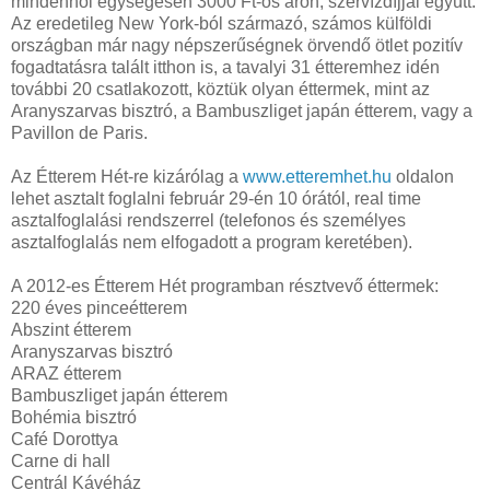
mindenhol egységesen 3000 Ft-os áron, szervízdíjjal együtt.
Az eredetileg New York-ból származó, számos külföldi
országban már nagy népszerűségnek örvendő ötlet pozitív
fogadtatásra talált itthon is, a tavalyi 31 étteremhez idén
további 20 csatlakozott, köztük olyan éttermek, mint az
Aranyszarvas bisztró, a Bambuszliget japán étterem, vagy a
Pavillon de Paris.
Az Étterem Hét-re kizárólag a
www.etteremhet.hu
oldalon
lehet asztalt foglalni február 29-én 10 órától, real time
asztalfoglalási rendszerrel (telefonos és személyes
asztalfoglalás nem elfogadott a program keretében).
A 2012-es Étterem Hét programban résztvevő éttermek:
220 éves pinceétterem
Abszint étterem
Aranyszarvas bisztró
ARAZ étterem
Bambuszliget japán étterem
Bohémia bisztró
Café Dorottya
Carne di hall
Centrál Kávéház