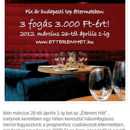
Idén március 26-tól április 1-ig tart az „Étterem Hét” ,
melynek keretében egy héten keresztül háromfogásos
menüt fogyasztunk a programhoz csatlakozott éttermekben,