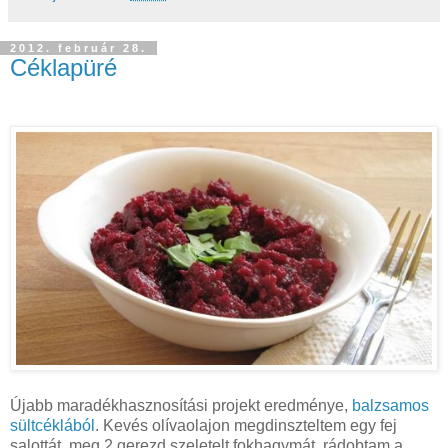
2012. február 28.
Céklapüré
Újabb maradékhasznosítási projekt eredménye,
balzsamos
sültcéklából
. Kevés olívaolajon megdinszteltem egy fej
salottát, meg 2 gerezd szeletelt fokhagymát, rádobtam a