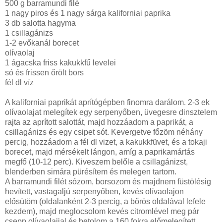
500 g
barramundi filé
1 nagy piros és 1 nagy sárga kaliforniai paprika
3 db salotta hagyma
1 csillagánizs
1-2 evőkanál borecet
olívaolaj
1 ágacska friss kakukkfű levelei
só és frissen őrölt bors
fél dl víz
A kaliforniai paprikát aprítógépben finomra darálom. 2-3 ek
olívaolajat melegítek egy serpenyőben, üvegesre dinsztelem
rajta az aprított salottát, majd hozzáadom a paprikát, a
csillagánizs és egy csipet sót. Kevergetve főzöm néhány
percig, hozzáadom a fél dl vizet, a kakukkfüvet, és a tokaji
borecet, majd mérsékelt lángon, amíg a paprikamártás
megfő (10-12 perc). Kiveszem belőle a csillagánizst,
blenderben simára pürésítem és melegen tartom.
A barramundi filét sózom, borsozom és majdnem füstölésig
hevített, vastagaljú serpenyőben, kevés olívaolajon
elősütöm (oldalanként 2-3 percig, a bőrös oldalával lefele
kezdem), majd meglocsolom kevés citromlével meg pár
csepp olívaolajjal és betolom a 160 fokra előmelegített