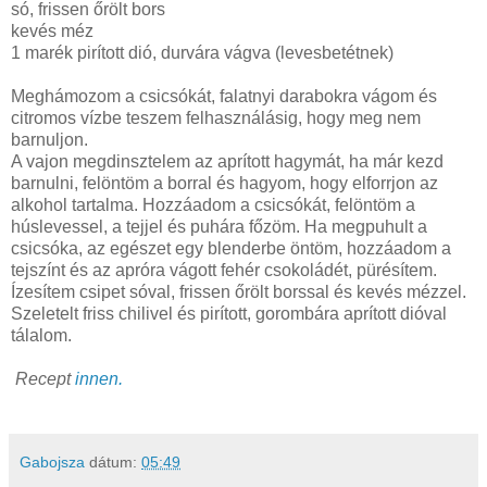
só, frissen őrölt bors
kevés méz
1 marék pirított dió, durvára vágva (levesbetétnek)
Meghámozom a csicsókát, falatnyi darabokra vágom és
citromos vízbe teszem felhasználásig, hogy meg nem
barnuljon.
A vajon megdinsztelem az aprított hagymát, ha már kezd
barnulni, felöntöm a borral és hagyom, hogy elforrjon az
alkohol tartalma. Hozzáadom a csicsókát, felöntöm a
húslevessel, a tejjel és puhára főzöm. Ha megpuhult a
csicsóka, az egészet egy blenderbe öntöm, hozzáadom a
tejszínt és az apróra vágott fehér csokoládét, pürésítem.
Ízesítem csipet sóval, frissen őrölt borssal és kevés mézzel.
Szeletelt friss chilivel és pirított, gorombára aprított dióval
tálalom.
Recept
innen.
Gabojsza
dátum:
05:49