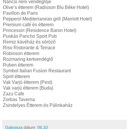
Náncsi néni vendéglője
Olive’s étterem (Radisson Blu Béke Hotel)
Pavillon de Paris
Peppers! Mediterranean grill (Marriott Hotel)
Premium café és étterem
Princessin (Residence Baron Hotel)
Puskás Pancho Sport Pub
Remiz kávéház és söröző
Riso Ristorante & Terrace
Robinson étterem
Rozmaring kertvendéglő
Ruben étterem
Symbol Italian Fusion Restaurant
Spirit étterem
Vak Varjú étterem (Pest)
Vak varjú étterem (Buda)
Zazu Cafe
Zorbas Taverna
Zsindelyes Étterem és Pálinkaház
Gabojsza
dátum:
06:10