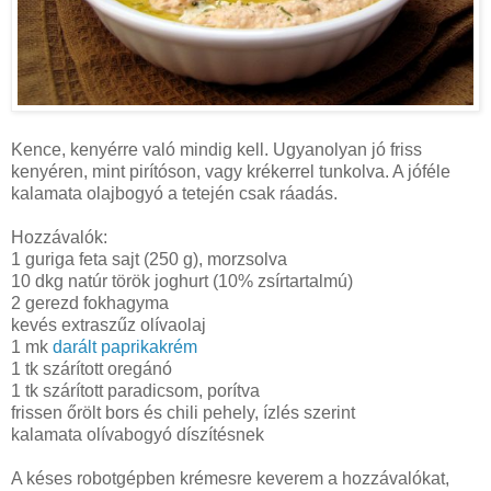
Kence, kenyérre való mindig kell. Ugyanolyan jó friss
kenyéren, mint pirítóson, vagy krékerrel tunkolva. A jóféle
kalamata olajbogyó a tetején csak ráadás.
Hozzávalók:
1 guriga feta sajt (
250 g
), morzsolva
10 dkg natúr török joghurt (10% zsírtartalmú)
2 gerezd fokhagyma
kevés extraszűz olívaolaj
1 mk
darált paprikakrém
1 tk szárított oregánó
1 tk szárított paradicsom, porítva
frissen őrölt bors és chili pehely, ízlés szerint
kalamata olívabogyó díszítésnek
A késes robotgépben krémesre keverem a hozzávalókat,