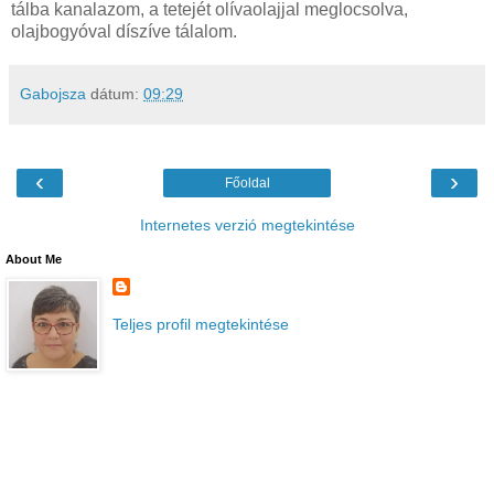
tálba kanalazom, a tetejét olívaolajjal meglocsolva,
olajbogyóval díszíve tálalom.
Gabojsza
dátum:
09:29
‹
›
Főoldal
Internetes verzió megtekintése
About Me
Teljes profil megtekintése