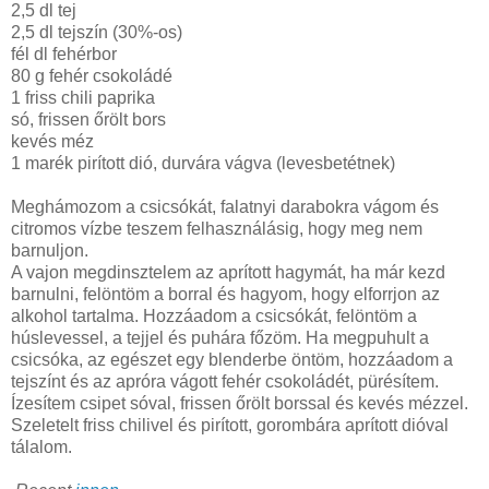
2,5 dl
tej
2,5 dl
tejszín (30%-os)
fél dl fehérbor
80 g
fehér csokoládé
1 friss chili paprika
só, frissen őrölt bors
kevés méz
1 marék pirított dió, durvára vágva (levesbetétnek)
Meghámozom a csicsókát, falatnyi darabokra vágom és
citromos vízbe teszem felhasználásig, hogy meg nem
barnuljon.
A vajon megdinsztelem az aprított hagymát, ha már kezd
barnulni, felöntöm a borral és hagyom, hogy elforrjon az
alkohol tartalma. Hozzáadom a csicsókát, felöntöm a
húslevessel, a tejjel és puhára főzöm. Ha megpuhult a
csicsóka, az egészet egy blenderbe öntöm, hozzáadom a
tejszínt és az apróra vágott fehér csokoládét, pürésítem.
Ízesítem csipet sóval, frissen őrölt borssal és kevés mézzel.
Szeletelt friss chilivel és pirított, gorombára aprított dióval
tálalom.