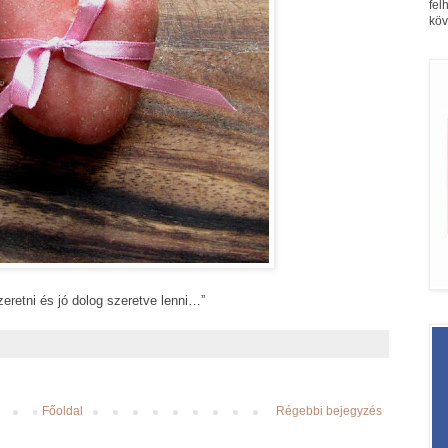
fel
köv
zeretni és jó dolog szeretve lenni…”
Főoldal
Régebbi bejegyzés