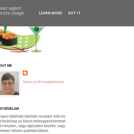
 user-agent
nerate usage
LEARN MORE
GOT IT
OUT ME
Teljes profil megtekintése
ATVÉDELEM
logon található bármely receptet, fotót és
st kizárólag az írásos beleegyezésemmel
et részben, vagy egészben közölni, vagy
milyen módon publikációkban