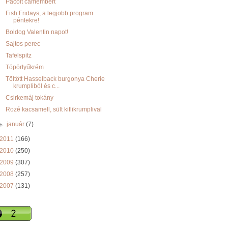
Pácolt camembert
Fish Fridays, a legjobb program
péntekre!
Boldog Valentin napot!
Sajtos perec
Tafelspitz
Töpörtyűkrém
Töltött Hasselback burgonya Cherie
krumpliból és c...
Csirkemáj tokány
Rozé kacsamell, sült kiflikrumplival
►
január
(7)
2011
(166)
2010
(250)
2009
(307)
2008
(257)
2007
(131)