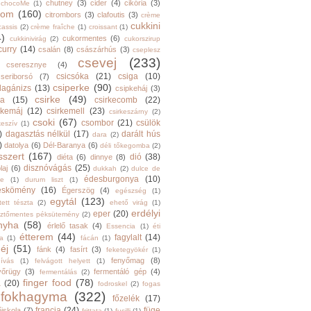
chutney
(3)
cider
(4)
cikória
(3)
chocoMe
(1)
trom
(160)
citrombors
(3)
clafoutis
(3)
crème
cukkini
cassis
(2)
crème fraîche
(1)
croissant
(1)
4)
cukormentes
(6)
cukkinivirág
(2)
cukorszirup
curry
(14)
csalán
(8)
császárhús
(3)
cseplesz
csevej
(233)
cseresznye
(4)
csicsóka
(21)
csiga
(10)
cseriborsó
(7)
csiperke
(90)
llagánizs
(13)
csipkeháj
(3)
csirke
(49)
ra
(15)
csirkecomb
(22)
rkemáj
(12)
csirkemell
(23)
csirkeszárny
(2)
csoki
(67)
csombor
(21)
csülök
keszív
(1)
)
dagasztás nélkül
(17)
darált hús
dara
(2)
)
datolya
(6)
Dél-Baranya
(6)
déli tőkegomba
(2)
sszert
(167)
dió
(38)
diéta
(6)
dinnye
(8)
disznóvágás
(25)
laj
(6)
dukkah
(2)
dulce de
édesburgonya
(10)
he
(1)
durum liszt
(1)
eskömény
(16)
Égerszög
(4)
egészség
(1)
egytál
(123)
tett tészta
(2)
ehető virág
(1)
erdélyi
eper
(20)
sztőmentes péksütemény
(2)
nyha
(58)
érlelő tasak
(4)
Essencia
(1)
éti
étterem
(44)
fagylalt
(14)
ga
(1)
fácán
(1)
éj
(51)
fánk
(4)
fasírt
(3)
feketegyökér
(1)
fenyőmag
(8)
hívás
(1)
felvágott helyett
(1)
yőrügy
(3)
fermentáló gép
(4)
fermentálás
(2)
finger food
(78)
a
(20)
fodroskel
(2)
fogas
fokhagyma
(322)
főzelék
(17)
francia
(24)
füge
őiskola
(7)
frittata
(1)
fusilli
(1)