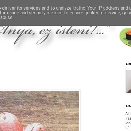
deliver its services and to analyze traffic. Your IP address and
formance and security metrics to ensure quality of service, ge
 abuse.
AB
AD
A b
írá
leh
bár