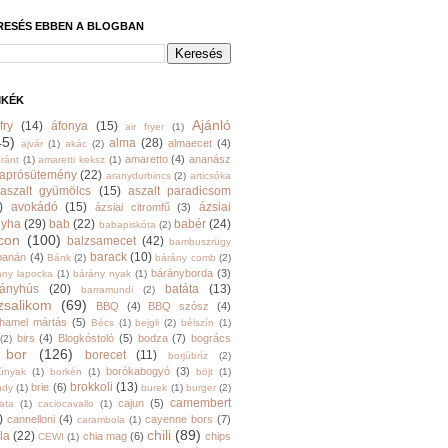
RESÉS EBBEN A BLOGBAN
MKÉK
Ajánló
fry
(14)
áfonya
(15)
air fryer
(1)
45)
alma
(28)
almaecet
(4)
ajvár
(1)
akác
(2)
amaretto
(4)
ananász
ránt
(1)
amaretti keksz
(1)
aprósütemény
(22)
aranydurbincs
(2)
articsóka
aszalt gyümölcs
(15)
aszalt paradicsom
)
avokádó
(15)
ázsiai
ázsiai citromfű
(3)
nyha
(29)
bab
(22)
babér
(24)
babapiskóta
(2)
con
(100)
balzsamecet
(42)
bambuszrügy
barack
(10)
banán
(4)
Bánk
(2)
bárány comb
(2)
bárányborda
(3)
ány lapocka
(1)
bárány nyak
(1)
rányhús
(20)
batáta
(13)
barramundi
(2)
zsalikom
(69)
BBQ
(4)
BBQ szósz
(4)
hamel mártás
(5)
Bécs
(1)
bejgli
(2)
bélszín
(1)
birs
(4)
Blogkóstoló
(5)
bodza
(7)
bogrács
(2)
bor
(126)
borecet
(11)
borjúbríz
(2)
borókabogyó
(3)
júnyak
(1)
borkén
(1)
böjt
(1)
brokkoli
(13)
brie
(6)
ndy
(1)
burek
(1)
burger
(2)
camembert
cajun
(5)
ata
(1)
caciocavallo
(1)
)
cannelloni
(4)
cayenne bors
(7)
carambola
(1)
chili
(89)
la
(22)
chia mag
(6)
chips
CEWI
(1)