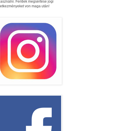
használni. Fentiek megsértése jogi
etkezményeket von maga után!