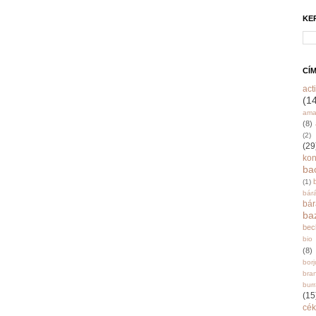
KE
CÍ
acti
(1
ama
(8)
(2)
(29
ko
ba
(1)
bár
bá
ba
bec
bio
(8)
bor
bra
burr
(15
cék