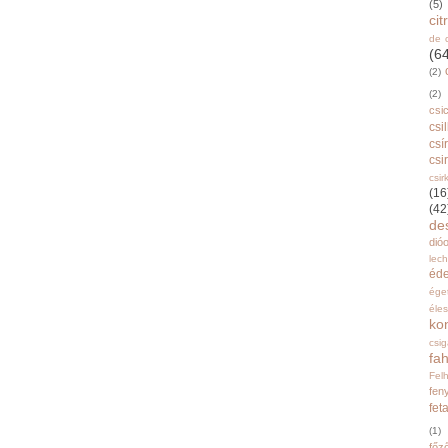
(5)
ci
de 
(6
(2)
(2)
csi
csi
csí
csi
csir
(16
(42
de
dióo
lec
éd
ége
éle
ko
csi
fah
Fel
fen
fet
(1)
főz