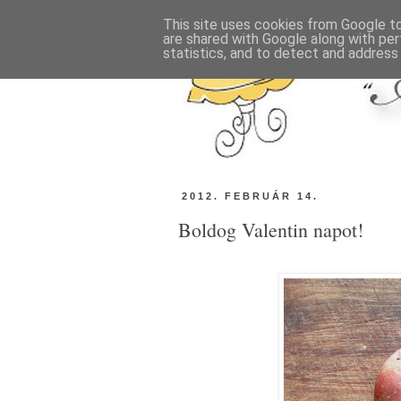
This site uses cookies from Google to 
are shared with Google along with per
statistics, and to detect and address
2012. FEBRUÁR 14.
Boldog Valentin napot!