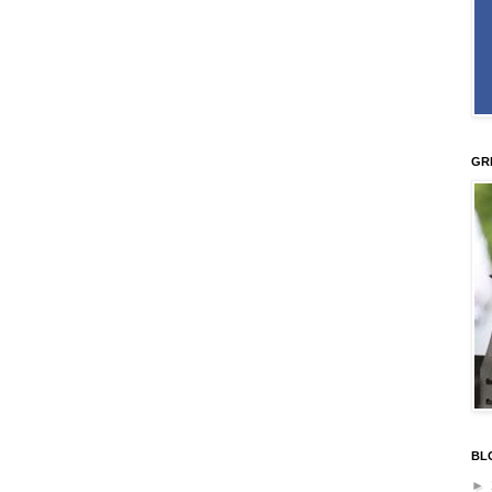
GR
BL
►