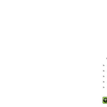
►
►
►
►
►