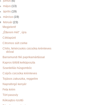
►
június
(6)
►
május
(13)
►
április
(19)
►
március
(19)
▼
február
(23)
Megjelent!
„Étterem Hét” , újra
Céklapüré
Citromos sült csirke
Chilis, fehércsokis csicsóka krémleves
dióval
Barramundi filé paprikamártással
Kapros töltött kelkáposzta
Szardellás húsgombóc
Csípős csicsóka krémleves
Tojásos zakuszka, reggelire
Napraforgó kenyér
Feta krém
Tört paszuly
Kéksajtos rizottó