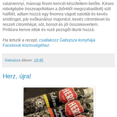
valamennyi, másnap finom kencét készítettem belőle. Késes
robotgépbe összeaprítottam a (bőrétől megszabadított) sült
halfilét, adtam hozzá egy finomra vágott salottát és kevés
snidlinget, pár evőkanálnyi majonézt, kevés citromlevet és
reszelt citromhéjat, sót, borsot és jól összekevertem.
Pirítósra kenve ettük és rozé pezsgőt ittunk hozzá.
Ha tetszik a recept,
csatlakozz Gabojsza konyhája
Facebook közösségéhez
.
Gabojsza
dátum:
19:45
Herz, újra!