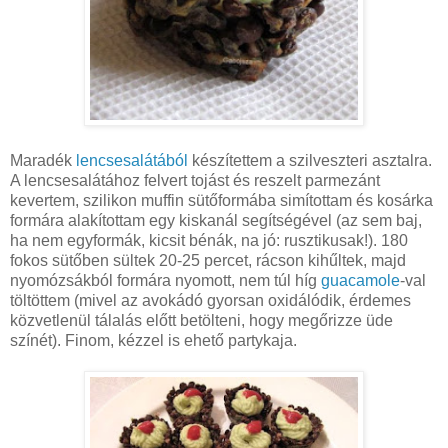
Maradék
lencsesalátából
készítettem a szilveszteri asztalra.
A lencsesalátához felvert tojást és reszelt parmezánt
kevertem, szilikon muffin sütőformába simítottam és kosárka
formára alakítottam egy kiskanál segítségével (az sem baj,
ha nem egyformák, kicsit bénák, na jó: rusztikusak!). 180
fokos sütőben sültek 20-25 percet, rácson kihűltek, majd
nyomózsákból formára nyomott, nem túl híg
guacamole
-val
töltöttem (mivel az avokádó gyorsan oxidálódik, érdemes
közvetlenül tálalás előtt betölteni, hogy megőrizze üde
színét). Finom, kézzel is ehető partykaja.