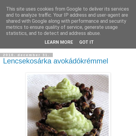
This site uses cookies from Google to deliver its services
and to analyze traffic. Your IP address and user-agent are
shared with Google along with performance and security
metrics to ensure quality of service, generate usage
statistics, and to detect and address abuse.
LEARN MORE
GOT IT
2010. december 31.
Lencsekosárka avokádókrémmel