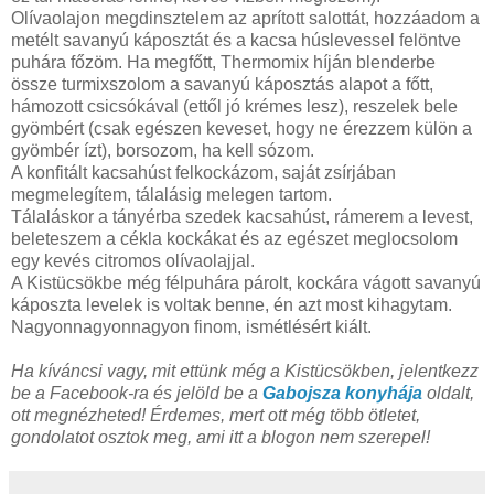
Olívaolajon megdinsztelem az aprított salottát, hozzáadom a
metélt savanyú káposztát és a kacsa húslevessel felöntve
puhára főzöm. Ha megfőtt, Thermomix híján blenderbe
össze turmixszolom a savanyú káposztás alapot a főtt,
hámozott csicsókával (ettől jó krémes lesz), reszelek bele
gyömbért (csak egészen keveset, hogy ne érezzem külön a
gyömbér ízt), borsozom, ha kell sózom.
A konfitált kacsahúst felkockázom, saját zsírjában
megmelegítem, tálalásig melegen tartom.
Tálaláskor a tányérba szedek kacsahúst, rámerem a levest,
beleteszem a cékla kockákat és az egészet meglocsolom
egy kevés citromos olívaolajjal.
A Kistücsökbe még félpuhára párolt, kockára vágott savanyú
káposzta levelek is voltak benne, én azt most kihagytam.
Nagyonnagyonnagyon finom, ismétlésért kiált.
Ha kíváncsi vagy, mit ettünk még a Kistücsökben, jelentkezz
be a Facebook-ra és jelöld be a
Gabojsza konyhája
oldalt,
ott megnézheted! Érdemes, mert ott még több ötletet,
gondolatot osztok meg, ami itt a blogon nem szerepel!