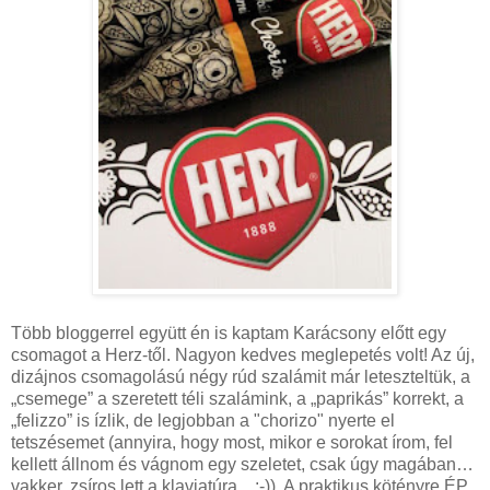
Több bloggerrel együtt én is kaptam Karácsony előtt egy
csomagot a Herz-től. Nagyon kedves meglepetés volt! Az új,
dizájnos csomagolású négy rúd szalámit már leteszteltük, a
„csemege” a szeretett téli szalámink, a „paprikás” korrekt, a
„felizzo” is ízlik, de legjobban a "chorizo" nyerte el
tetszésemet (annyira, hogy most, mikor e sorokat írom, fel
kellett állnom és vágnom egy szeletet, csak úgy magában…
vakker, zsíros lett a klaviatúra…:-)). A praktikus kötényre ÉP