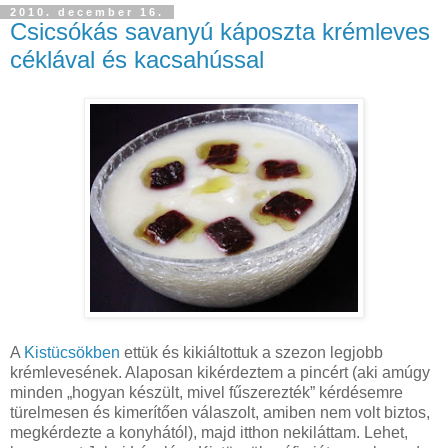
2010. december 16.
Csicsókás savanyú káposzta krémleves
céklával és kacsahússal
A
Kistücsökben
ettük és kikiáltottuk a szezon legjobb
krémlevesének. Alaposan kikérdeztem a pincért (aki amúgy
minden „hogyan készült, mivel fűszerezték” kérdésemre
türelmesen és kimerítően válaszolt, amiben nem volt biztos,
megkérdezte a konyhától), majd itthon nekiláttam. Lehet,