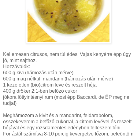
Kellemesen citrusos, nem túl édes. Vajas kenyérre épp úgy
jó, mint sajthoz.
Hozzávalók:
600 g kivi (hámozás után mérve)
600 g mag nélküli mandarin (hámozás után mérve)
1 kezeletlen (bio)citrom leve és reszelt héja
400 g dr5ker 2:1-ben befőző cukor
jókora löttyintésnyi rum (most épp Baccardi, de ÉP meg ne
tudja!)
Meghámozom a kivit és a mandarint, feldarabolom,
összekeverem a befőző cukorral, a citrom levével és reszelt
héjával és egy rozsdamentes edényben felteszem főni.
Forrástól számítva 8-10 percig kevergetve főzöm, beleöntöm