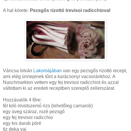
A hal körete:
Pezsgős rizottó trevisoi radicchioval
Váncsa István
Lakomájában
van egy pezsgős rizottó recept,
ami elég ünnepinek tűnt a karácsonyi vacsoránkhoz. A
Naschmarkton vettem egy fej trevisoi radicchiot és azzal
váltottam ki az eredeti receptben szereplő zellerszárat.
Hozzávalók 4 főre:
fél kiló rövidszemű rizs (lehetőleg carnaroli)
egy üveg száraz, rozé pezsgő
egy fej trevisoi radicchio
egy kis darab póré
tiz deka vaj