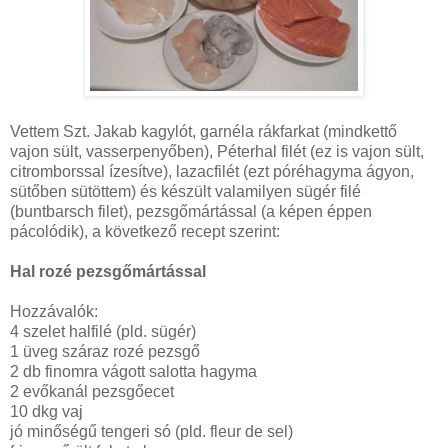
Vettem Szt. Jakab kagylót, garnéla rákfarkat (mindkettő
vajon sült, vasserpenyőben), Péterhal filét (ez is vajon sült,
citromborssal ízesítve), lazacfilét (ezt póréhagyma ágyon,
sütőben sütöttem) és készült valamilyen sügér filé
(buntbarsch filet), pezsgőmártással (a képen éppen
pácolódik), a következő recept szerint:
Hal rozé pezsgőmártással
Hozzávalók:
4 szelet halfilé (pld. sügér)
1 üveg száraz rozé pezsgő
2 db finomra vágott salotta hagyma
2 evőkanál pezsgőecet
10 dkg vaj
jó minőségű tengeri só (pld. fleur de sel)