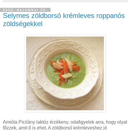
2010. december 20.
Selymes zöldborsó krémleves roppanós
zöldségekkel
Amióta Picilány laktóz érzékeny, odafigyelek arra, hogy olyat
főzzek, amit ő is ehet. A zöldborsó krémleveshez jó