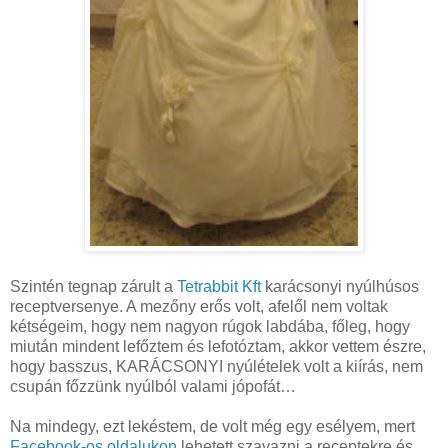
Szintén tegnap zárult a
Tetrabbit Kft
karácsonyi nyúlhúsos
receptversenye. A mezőny erős volt, afelől nem voltak
kétségeim, hogy nem nagyon rúgok labdába, főleg, hogy
miután mindent lefőztem és lefotóztam, akkor vettem észre,
hogy basszus, KARÁCSONYI nyúlételek volt a kiírás, nem
csupán főzzünk nyúlból valami jópofát…
Na mindegy, ezt lekéstem, de volt még egy esélyem, mert
Facebook-os oldalukon
lehetett szavazni a receptekre és