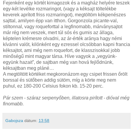
Fejenként egy körtét kimagozok és a magház helyére teszek
egy-két levélke rozmaringot, (vagy a kéksajt töltelékbe
keverek aprított friss rozmaringot), megtöltöm kékpenészes
sajttal, amilyen épp van itthon. Gorgonzola picante-val,
stiltonnal, vagy roqueforttal a legfinomabb, márványsajtot
már rég nem veszek, mert túl sós és gumis az állaga,
képtelen krémesre olvadni, az ár-érték aránya hagy némi
kívánni valót, kilónként egy ezressel olcsóbban kapni francia
kéksajtot, ami még nem roquefort, de klasszisokkal jobb
minőségű mint magyar társa. Híve vagyok a „vegyünk-
együnk hazait”, de sajtban még van hová fejlődnünk,
kéksajtban meg pláné…
A megtöltött körtéket megkoronázom egy csipet frissen őrölt
borssal és sütőben addig sütöm, míg a körte meg nem
puhul, ez 180-200 Celsius fokon kb. 15-20 perc.
Pár szem - száraz serpenyőben, illatosra pirított - dióval még
finomabb.
Gabojsza
dátum:
13:58