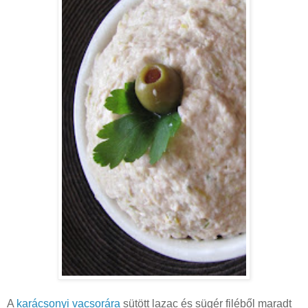
A
karácsonyi vacsorára
sütött lazac és sügér filéből maradt