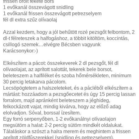
frissen őrölt fekete bors
1 evőkanál összevágott snidling
1 evőkanál frissen összevágott petrezselyem
fél dl extra szűz olívaolaj
Azzal kezdem, hogy a jól behűtött rozé pezsgőt felbontom, 2
dl-t félreteszek a halfogáshoz, a többit kitöltöm, koccintás,
csillogó szemek…elvégre Bécsben vagyunk
Karácsonykor:-)
Elkészítem a pácot: összekeverek 2 dl pezsgőt, fél dl
olívaolajat, az aprított salottát, tekerek bele borsot,
beleteszem a halfiléket és szoba hőmérsékleten, minimum
30 percig letakarva pácolom.
Lecsöpögtetem a halszeleteket, és a pácléből elkészítem a
mártást: hozzáadom a pezsgőecetet és úgy 15 percig lassan
forralom, majd apránként beleteszem a jéghideg,
felkockázott vajat, mindig kivárva, hogy az előző adag
elolvadjon. Sóval, borssal ízesítem.
Egy forró serpenyőben, 1-2 evőkanálnyi olívaolajon
megsütöm a halat: 2-2 percig sütöm mindkét oldalukat.
Tálaláskor a szószt a halra merem és meghintem a frissen
aprított zöldfűszerekkel (snidling és petrezselyem).