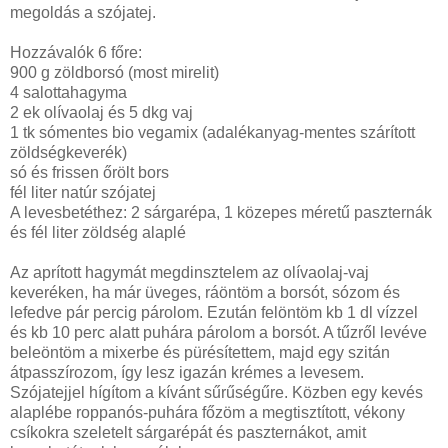
megoldás a szójatej.
Hozzávalók 6 főre:
900 g zöldborsó (most mirelit)
4 salottahagyma
2 ek olívaolaj és 5 dkg vaj
1 tk sómentes bio vegamix (adalékanyag-mentes szárított
zöldségkeverék)
só és frissen őrölt bors
fél liter natúr szójatej
A levesbetéthez: 2 sárgarépa, 1 közepes méretű paszternák
és fél liter zöldség alaplé
Az aprított hagymát megdinsztelem az olívaolaj-vaj
keveréken, ha már üveges, ráöntöm a borsót, sózom és
lefedve pár percig párolom. Ezután felöntöm kb 1 dl vízzel
és kb 10 perc alatt puhára párolom a borsót. A tűzről levéve
beleöntöm a mixerbe és pürésítettem, majd egy szitán
átpasszírozom, így lesz igazán krémes a levesem.
Szójatejjel hígítom a kívánt sűrűségűre. Közben egy kevés
alaplébe roppanós-puhára főzöm a megtisztított, vékony
csíkokra szeletelt sárgarépát és paszternákot, amit