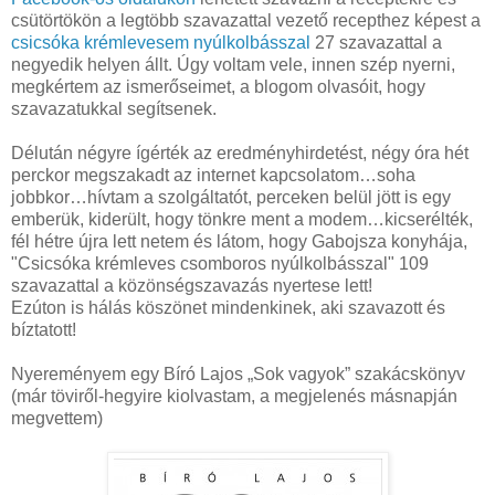
csütörtökön a legtöbb szavazattal vezető recepthez képest a
csicsóka krémlevesem nyúlkolbásszal
27 szavazattal a
negyedik helyen állt. Úgy voltam vele, innen szép nyerni,
megkértem az ismerőseimet, a blogom olvasóit, hogy
szavazatukkal segítsenek.
Délután négyre ígérték az eredményhirdetést, négy óra hét
perckor megszakadt az internet kapcsolatom…soha
jobbkor…hívtam a szolgáltatót, perceken belül jött is egy
emberük, kiderült, hogy tönkre ment a modem…kicserélték,
fél hétre újra lett netem és látom, hogy Gabojsza konyhája,
"Csicsóka krémleves csomboros nyúlkolbásszal" 109
szavazattal a közönségszavazás nyertese lett!
Ezúton is hálás köszönet mindenkinek, aki szavazott és
bíztatott!
Nyereményem egy Bíró Lajos „Sok vagyok” szakácskönyv
(már töviről-hegyire kiolvastam, a megjelenés másnapján
megvettem)