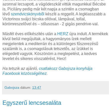
azonnal lecsapott, a vágódeszkát vittük magunkkal Bécsbe
is, Picilány pedig már két napja a szintén a csomagban
lévő
szendvicskönyvből
készíti a reggelit. A legklasszabb a
Victorinox svájci bicska ollóval, lámpával, tollal,
körömreszelővel és – stílusosan - 2 gigás pendrive-val.
Másfél éves előkészítés után a
HERZ
újra indult. A termékek
kívül belül megújultak, a hagyományos ízek mellett
megjelentek a mediterrán és a különleges fűszerezésű
szalámik is, a csomagolásuk tetszetős, az ízükkel is
elégedett vagyok. Köszönöm a meglepetést, a kedves
levelet és sikeres visszatérést, Herz!
Ha tetszik az ajánló,
csatlakozz Gabojsza konyhája
Facebook közösségéhez
.
Gabojsza
dátum:
13:47
Egyszerű lencsesaláta