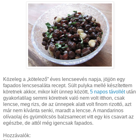
Közeleg a „kötelező” éves lencseevés napja, jöjjön egy
fapados lencsesaláta recept. Sült pulyka mellé készítettem
köretnek akkor, mikor két ünnep között,
5 napos távollét
után
gyakorlatilag semmi köretnek való nem volt itthon, csak
lencse, meg rizs, de az ünnepek alatt volt finom rizottó, azt
már nem kívánta senki, maradt a lencse. A mandarinos
olívaolaj és gyümölcsös balzsamecet vitt egy kis csavart az
egészbe, de attól még igencsak fapados.
Hozzávalók: