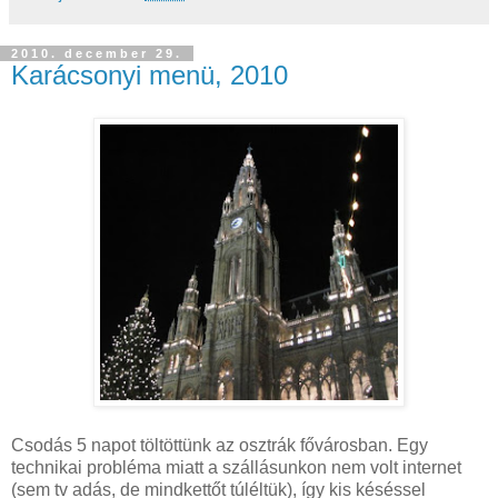
2010. december 29.
Karácsonyi menü, 2010
Csodás 5 napot töltöttünk az osztrák fővárosban. Egy
technikai probléma miatt a szállásunkon nem volt internet
(sem tv adás, de mindkettőt túléltük), így kis késéssel