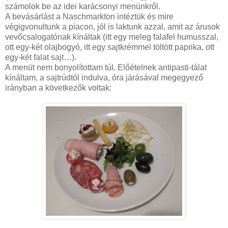
számolok be az idei karácsonyi menünkről.
A bevásárlást a Naschmarkton intéztük és mire
végigvonultunk a piacon, jól is laktunk azzal, amit az árusok
vevőcsalogatónak kínáltak (itt egy meleg falafel humusszal,
ott egy-két olajbogyó, itt egy sajtkrémmel töltött paprika, ott
egy-két falat sajt…).
A menüt nem bonyolítottam túl. Előételnek antipasti-tálat
kínáltam, a sajtrúdtól indulva, óra járásával megegyező
irányban a következők voltak: