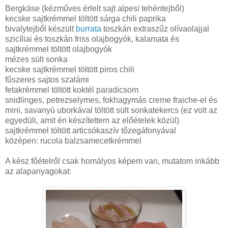
Bergkäse (kézműves érlelt sajt alpesi tehéntejből)
kecske sajtkrémmel töltött sárga chili paprika
bivalytejből készült
burrata
toszkán extraszűz olívaolajjal
szicíliai és toszkán friss olajbogyók, kalamata és
sajtkrémmel töltött olajbogyók
mézes sült sonka
kecske sajtkrémmel töltött piros chili
fűszeres sajtos szalámi
fetakrémmel töltött koktél paradicsom
snidlinges, petrezselymes, fokhagymás creme fraiche-el és
mini, savanyú uborkával töltött sült sonkatekercs (ez volt az
egyedüli, amit én készítettem az előételek közül)
sajtkrémmel töltött articsókaszív tőzegáfonyával
középen: rucola balzsamecetkrémmel
A kész főételről csak homályos képem van, mutatom inkább
az alapanyagokat: