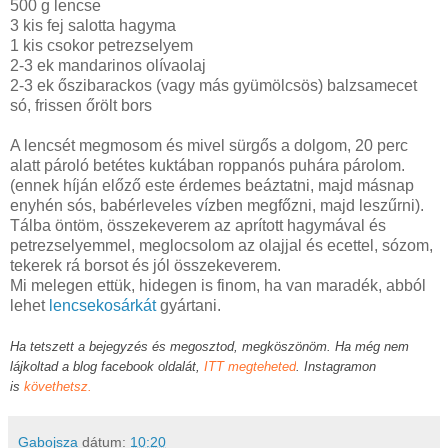
500 g lencse
3 kis fej salotta hagyma
1 kis csokor petrezselyem
2-3 ek mandarinos olívaolaj
2-3 ek őszibarackos (vagy más gyümölcsös) balzsamecet
só, frissen őrölt bors
A lencsét megmosom és mivel sürgős a dolgom, 20 perc
alatt pároló betétes kuktában roppanós puhára párolom.
(ennek híján előző este érdemes beáztatni, majd másnap
enyhén sós, babérleveles vízben megfőzni, majd leszűrni).
Tálba öntöm, összekeverem az aprított hagymával és
petrezselyemmel, meglocsolom az olajjal és ecettel, sózom,
tekerek rá borsot és jól összekeverem.
Mi melegen ettük, hidegen is finom, ha van maradék, abból
lehet
lencsekosárkát
gyártani.
Ha tetszett a bejegyzés és megosztod, megköszönöm. Ha még nem
lájkoltad a blog facebook oldalát,
ITT megteheted
. Instagramon
is
követhetsz.
Gabojsza
dátum:
10:20