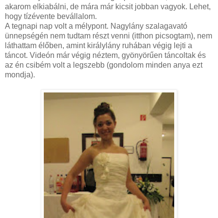
akarom elkiabálni, de mára már kicsit jobban vagyok. Lehet,
hogy tízévente bevállalom.
A tegnapi nap volt a mélypont. Nagylány szalagavató
ünnepségén nem tudtam részt venni (itthon picsogtam), nem
láthattam élőben, amint királylány ruhában végig lejti a
táncot. Videón már végig néztem, gyönyörűen táncoltak és
az én csibém volt a legszebb (gondolom minden anya ezt
mondja).