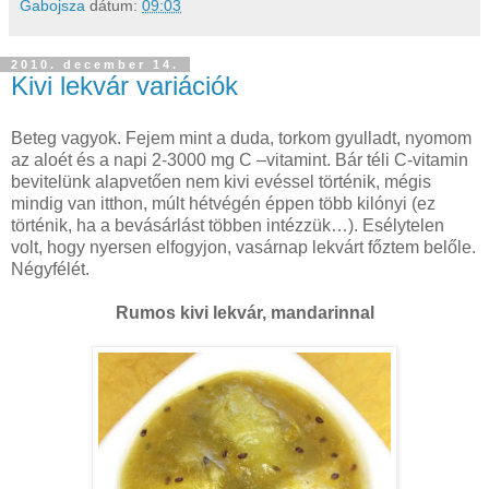
Gabojsza
dátum:
09:03
2010. december 14.
Kivi lekvár variációk
Beteg vagyok. Fejem mint a duda, torkom gyulladt, nyomom
az aloét és a napi 2-3000 mg C –vitamint. Bár téli C-vitamin
bevitelünk alapvetően nem kivi evéssel történik, mégis
mindig van itthon, múlt hétvégén éppen több kilónyi (ez
történik, ha a bevásárlást többen intézzük…). Esélytelen
volt, hogy nyersen elfogyjon, vasárnap lekvárt főztem belőle.
Négyfélét.
Rumos kivi lekvár, mandarinnal