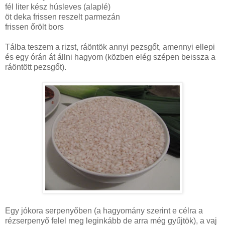
fél liter kész húsleves (alaplé)
öt deka frissen reszelt parmezán
frissen őrölt bors
Tálba teszem a rizst, ráöntök annyi pezsgőt, amennyi ellepi
és egy órán át állni hagyom (közben elég szépen beissza a
ráöntött pezsgőt).
Egy jókora serpenyőben (a hagyomány szerint e célra a
rézserpenyő felel meg leginkább de arra még gyűjtök), a vaj