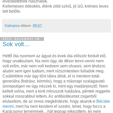
levesbetétnek használok.
Kellemesen édeskés, élénk zöld színű, jó ízű, krémes leves
lett belőle.
Gabojsza
dátum:
09:57
2010. december 18.
Sok volt…
Hétfő óta nyomom az ágyat és évek óta először fordult elő,
hogy unatkoztam. Na nem úgy, de itthon tenni-venni nem
volt erőm, már nem volt kedvem sem olvasni, sem tévézni,
aludni sem igen tudtam, mert vízszintesben fulladok meg.
Csütörtökre már úgy tűnt lábra állok, el is mentem totál-
generálra (fodrász, körmös), hogy a másnapi szalagavató
ünnepségen ne úgy nézzek ki, mint egy madárijesztő. Nem
kellett volna, mert a kinti mínuszok hatására, péntek reggelre
sokkal rosszabbul lettem. Az antibiotikumot zsigerből
elutasítom, de az orvos megkérdezte, hogy akarok-e
Bécsbe
menni
, mert ha nem kezdem el szedni, lehet, hogy fuccs a
Karácsonyi terveimnek…hát tegnap elkezdtem, és nem