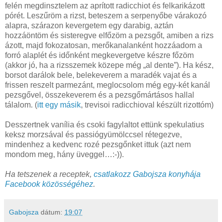
felén megdinsztelem az aprított radicchiot és felkarikázott
pórét. Leszűröm a rizst, beteszem a serpenyőbe várakozó
alapra, szárazon kevergetem egy darabig, aztán
hozzáöntöm és sisteregve elfőzöm a pezsgőt, amiben a rizs
ázott, majd fokozatosan, merőkanalanként hozzáadom a
forró alaplét és időnként megkevergetve készre főzöm
(akkor jó, ha a rizsszemek közepe még „al dente”). Ha kész,
borsot darálok bele, belekeverem a maradék vajat és a
frissen reszelt parmezánt, meglocsolom még egy-két kanál
pezsgővel, összekeverem és a pezsgőmártásos hallal
tálalom. (
itt egy másik
, trevisoi radicchioval készült rizottóm)
Desszertnek vanília és csoki fagylaltot ettünk spekulatius
keksz morzsával és passiógyümölccsel rétegezve,
mindenhez a kedvenc rozé pezsgőnket ittuk (azt nem
mondom meg, hány üveggel…:-)).
Ha tetszenek a receptek,
csatlakozz Gabojsza konyhája
Facebook közösségéhez
.
Gabojsza
dátum:
19:07