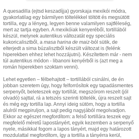
A quesadilla (ejtsd keszadíjja) gyorskaja mexikói módra,
gyakorlatilag egy bármilyen töltelékkel töltött és megsütött
tortilla, egy a lényeg, legyen benne valamilyen sajtféleség,
mert az tartja egyben. A mexikóiak kenyeréből, tortillából
készül, melynek autentikus változatát egy speciális
kukoricalisztből, a
masa harina de maiz
-ból sütik, de
elterjedt a sima búzalisztből készült változat is (felénk
hiperekben ehhez lehet hozzájutni). Készítettem már - nem
túl autentikus módon - libanoni kenyérből is (azt meg a
román hiperekben szoktam venni).
Lehet egyetlen – félbehajtott – tortillából csinálni, de én
jobban szeretem úgy, hogy felforrósítok egy tapadásmentes
serpenyőt, beleteszek egy tortillát, megszórom reszelt (jól
olvadó) sajttal, rá a tetszés szerinti töltelék, újra reszelt sajt
és még egy tortilla lap. Annyi ideig sütöm, hogy a tortilla
alulról megpiruljon, a sajt pedig nagyjából megolvadjon.
Ekkor az egészet megfordítom: a felső tortillára teszek egy
megfelelő méretű lapostányért, egyik kezemben a serpenyő
nyele, másikkal fogom a lapos tányért, majd egy határozott
mozdulattal megfordítom, így a tortilla a tányérra kerül,