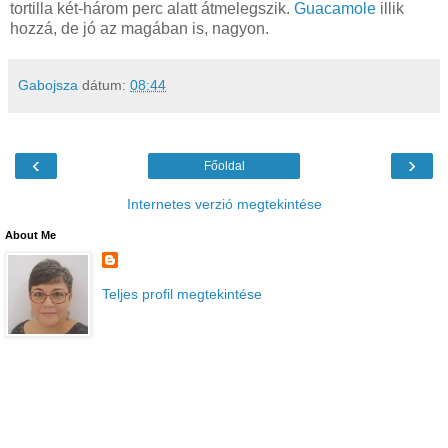
tortilla két-három perc alatt átmelegszik.
Guacamole
illik
hozzá, de jó az magában is, nagyon.
Gabojsza
dátum:
08:44
‹
›
Főoldal
Internetes verzió megtekintése
About Me
Teljes profil megtekintése