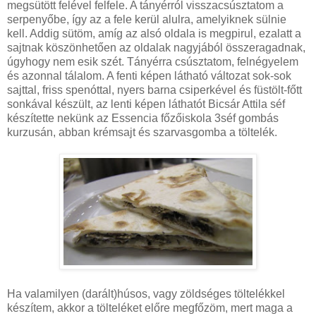
megsütött felével felfele. A tányérról visszacsúsztatom a
serpenyőbe, így az a fele kerül alulra, amelyiknek sülnie
kell. Addig sütöm, amíg az alsó oldala is megpirul, ezalatt a
sajtnak köszönhetően az oldalak nagyjából összeragadnak,
úgyhogy nem esik szét. Tányérra csúsztatom, felnégyelem
és azonnal tálalom. A fenti képen látható változat sok-sok
sajttal, friss spenóttal, nyers barna csiperkével és füstölt-főtt
sonkával készült, az lenti képen láthatót Bicsár Attila séf
készítette nekünk az Essencia főzőiskola 3séf gombás
kurzusán, abban krémsajt és szarvasgomba a töltelék.
Ha valamilyen (darált)húsos, vagy zöldséges töltelékkel
készítem, akkor a tölteléket előre megfőzöm, mert maga a