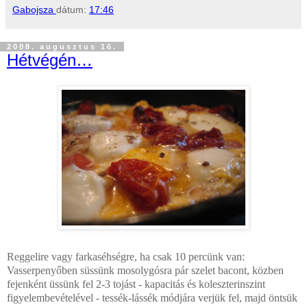
Gabojsza
dátum:
17:46
2008. augusztus 16.
Hétvégén…
Reggelire vagy farkaséhségre, ha csak 10 percünk van:
Vasserpenyőben süssünk mosolygósra pár szelet bacont, közben
fejenként üssünk fel 2-3 tojást - kapacitás és koleszterinszint
figyelembevételével - tessék-lássék módjára verjük fel, majd öntsük