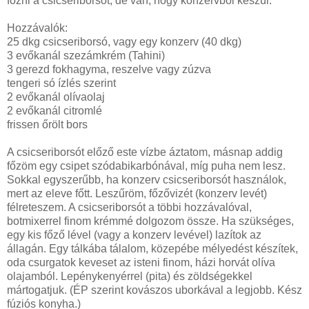
főzni a csicseriborsót, de van, hogy konzervből készül.
Hozzávalók:
25 dkg csicseriborsó, vagy egy konzerv (40 dkg)
3 evőkanál szezámkrém (Tahini)
3 gerezd fokhagyma, reszelve vagy zúzva
tengeri só ízlés szerint
2 evőkanál olívaolaj
2 evőkanál citromlé
frissen őrölt bors
A csicseriborsót előző este vízbe áztatom, másnap addig
főzöm egy csipet szódabikarbónával, míg puha nem lesz.
Sokkal egyszerűbb, ha konzerv csicseriborsót használok,
mert az eleve főtt. Leszűröm, főzővizét (konzerv levét)
félreteszem. A csicseriborsót a többi hozzávalóval,
botmixerrel finom krémmé dolgozom össze. Ha szükséges,
egy kis főző lével (vagy a konzerv levével) lazítok az
állagán. Egy tálkába tálalom, közepébe mélyedést készítek,
oda csurgatok keveset az isteni finom, házi horvát olíva
olajamból. Lepénykenyérrel (pita) és zöldségekkel
mártogatjuk. (ÉP szerint kovászos uborkával a legjobb. Kész
fúziós konyha.)