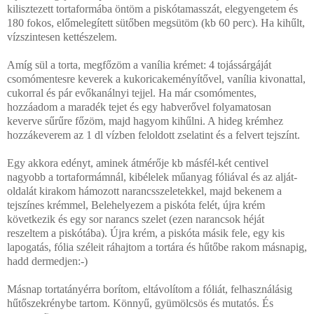
kilisztezett tortaformába öntöm a piskótamasszát, elegyengetem és
180 fokos, előmelegített sütőben megsütöm (kb 60 perc). Ha kihűlt,
vízszintesen kettészelem.
Amíg sül a torta, megfőzöm a vanília krémet: 4 tojássárgáját
csomómentesre keverek a kukoricakeményítővel, vanília kivonattal,
cukorral és pár evőkanálnyi tejjel. Ha már csomómentes,
hozzáadom a maradék tejet és egy habverővel folyamatosan
keverve sűrűre főzöm, majd hagyom kihűlni. A hideg krémhez
hozzákeverem az
1 dl
vízben feloldott zselatint és a felvert tejszínt.
Egy akkora edényt, aminek átmérője kb másfél-két centivel
nagyobb a tortaformámnál, kibélelek műanyag fóliával és az alját-
oldalát kirakom hámozott narancsszeletekkel, majd bekenem a
tejszínes krémmel, Belehelyezem a piskóta felét, újra krém
következik és egy sor narancs szelet (ezen narancsok héját
reszeltem a piskótába). Újra krém, a piskóta másik fele, egy kis
lapogatás, fólia széleit ráhajtom a tortára és hűtőbe rakom másnapig,
hadd dermedjen:-)
Másnap tortatányérra borítom, eltávolítom a fóliát, felhasználásig
hűtőszekrénybe tartom. Könnyű, gyümölcsös és mutatós. És