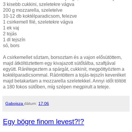
3 kisebb cukkini, szeletekre vágva
200 g mozzarella, szeletelve
10-12 db koktélparadicsom, felezve
1 csirkemell filé, szeletekre vágva
1 ek vaj
2 tojás
1 dl tejszín
só, bors
A csirkemellet sóztam, borsoztam és a vajon elősütöttem,
majd átköltöztettem egy kivajazott sütőtálba, szaftjával
együtt. Rárétegeztem a spárgát, cukkinit, megpöttyöztem a
koktélparadicsommal. Ráöntöttem a tojás-tejszín keveréket
majd betakartam a mozzarella szeletekkel. Annyi időt töltött
a 180 fokos sütőben, míg szépen megpirult a teteje.
Gabojsza
dátum:
17:06
Egy bögre finom levest?!?