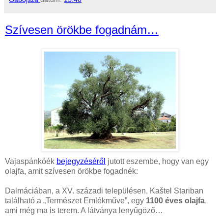
Szívesen örökbe fogadnám…
Vajaspánkóék
bejegyzéséről
jutott eszembe, hogy van egy
olajfa, amit szívesen örökbe fogadnék:
Dalmáciában, a XV. századi településen, Kaštel Stariban
található a „Természet Emlékműve”, egy
1100 éves olajfa
,
ami még ma is terem. A látványa lenyűgöző…