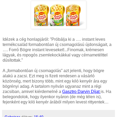
Idézek a cég honlapjáról: ”Próbálja ki a …. instant leves
termékcsalád formabontóan új csomagolású újdonságait, a
…. Forró Bögre instant leveseket!...Finomak, krémesen
lágyak, és ropogós zsemlekockákkal vagy cérnametélttel
dúsítottak.”
A „formabontóan új csomagolás” azt jelenti, hogy bögre
alakú a zacsi. Ezt meg is fizeti rendesen a vásárló
közönség, mert bizony több, mint egy kiló kenyér ára egy
bögrényi adag. A tartalom nyilván ugyanaz mint a régi
zacsiban, amivel kiérdemelné a
Gasztro Darvin Díjat
is. Ha
belegondolok, hogy ilyenkor nyáron (de még télen is),
fejenként egy kiló kenyér árából milyen levest rittyentek…
Gabojsza
dátum:
15:40