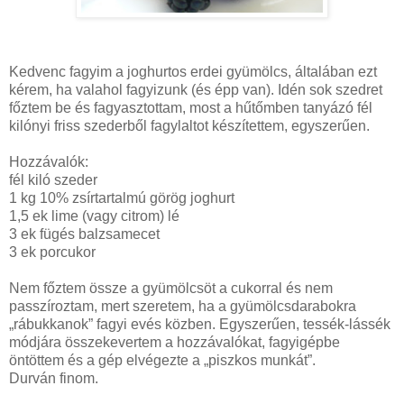
Kedvenc fagyim a joghurtos erdei gyümölcs, általában ezt
kérem, ha valahol fagyizunk (és épp van). Idén sok szedret
főztem be és fagyasztottam, most a hűtőmben tanyázó fél
kilónyi friss szederből fagylaltot készítettem, egyszerűen.
Hozzávalók:
fél kiló szeder
1 kg 10% zsírtartalmú görög joghurt
1,5 ek lime (vagy citrom) lé
3 ek fügés balzsamecet
3 ek porcukor
Nem főztem össze a gyümölcsöt a cukorral és nem
passzíroztam, mert szeretem, ha a gyümölcsdarabokra
„rábukkanok” fagyi evés közben. Egyszerűen, tessék-lássék
módjára összekevertem a hozzávalókat, fagyigépbe
öntöttem és a gép elvégezte a „piszkos munkát”.
Durván finom.