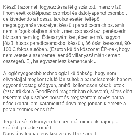
Készült azonnali fogyasztásra félig szárított, intenzív ízű,
finom érett koktélparadicsomból és datolyaparadicsomból,
de kivédendő a hosszú tárolás esetén fellépő
megbuggyanás veszélyét készült paradicsom chips, amit
nem is fogok olajban tárolni, mert csontszáraz, penészedni
biztosan nem fog. Édesanyám kertjében termő, nagyon
jóízű, húsos paradicsomokból készült, 36 órán keresztül, 90-
100 C fokos sütőben. (Ezúton külön köszönet ÉP-nek, hogy
nem vetette a szememre leendő villanyszámlánk emelt
összegét). Ej, ha egyszer lesz kemencénk...
A leglényegesebb technológiai különbség, hogy nem
olívaolajjal megkent alufólián sültek a paradicsomok, hanem
egycenti vastag sóágyon, amitől kellemesen sósak lettek
(ezt a trükköt a GoodFood magazinban olvastam), sütés előtt
tekertem rájuk színes borsot és megszórtam kevés barna
nádcukorral, ami karamellizálódva még jobban kiemelte a
paradicsomok édes ízét.
Terjed a kór. A környezetemben már mindenki rajong a
szárított paradicsomért.
Nagylány tegnap egy kisüvegnyit becsapott