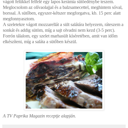
vágott felükkel felfelé egy lapos kerámia sütőedénybe teszem.
Meglocsolom az olívaolajjal és a balzsamecettel, meghintem sóval,
borssal. A sütőben, egyszer-kétszer megforgatva, kb. 15 perc alatt
megfonnyasztom.
A szeletekre vágott mozzarellát a sült salátára helyezem, ráteszem a
sonkát és addig sütöm, míg a sajt olvadni nem kezd (3-5 perc).
Forrón tálalom, egy szelet marhasült kíséretében, amit van időm
elkészíteni, míg a saláta a sütőben készül.
A TV Paprika Magazin receptje alapján.