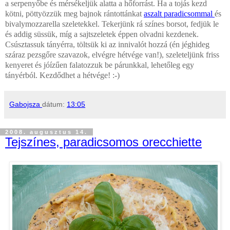
a serpenyőbe és mérsékeljük alatta a hőforrást. Ha a tojás kezd
kötni, pöttyözzük meg bajnok rántottánkat
aszalt paradicsommal
és
bivalymozzarella szeletekkel. Tekerjünk rá színes borsot, fedjük le
és addig süssük, míg a sajtszeletek éppen olvadni kezdenek.
Csúsztassuk tányérra, töltsük ki az innivalót hozzá (én jéghideg
száraz pezsgőre szavazok, elvégre hétvége van!), szeleteljünk friss
kenyeret és jóízűen falatozzuk be párunkkal, lehetőleg egy
tányérból. Kezdődhet a hétvége! :-)
Gabojsza
dátum:
13:05
2008. augusztus 14.
Tejszínes, paradicsomos orecchiette