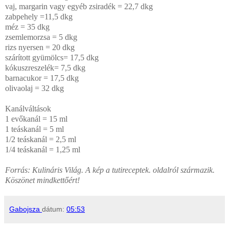
vaj, margarin vagy egyéb zsiradék = 22,7 dkg
zabpehely =11,5 dkg
méz = 35 dkg
zsemlemorzsa = 5 dkg
rizs nyersen = 20 dkg
szárított gyümölcs= 17,5 dkg
kókuszreszelék= 7,5 dkg
barnacukor = 17,5 dkg
olivaolaj = 32 dkg
Kanálváltások
1 evőkanál = 15 ml
1 teáskanál = 5 ml
1/2 teáskanál = 2,5 ml
1/4 teáskanál = 1,25 ml
Forrás: Kulináris Világ. A kép a tutireceptek. oldalról származik.
Köszönet mindkettőért!
Gabojsza
dátum:
05:53