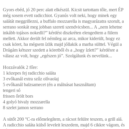
Gyors ebéd, jó 20 perc alatt elkészül. Kicsit tartottam tőle, mert ÉP
még sosem evett radicchiot. Gyanús volt neki, hogy minek egy
salátát meggrillezni, a buffalo mozzarella is magyarázatra szorult, a
serrano sonkát meg jobban szereti szendvicsben... A „nem lehetne
inkább tojásos nokedli?” kérdést diszkréten elengedtem a fülem
mellett. Akkor derült fel némileg az arca, mikor kiderült, hogy ez
csak köret, ha mégsem ízlik majd jóllakik a marha sülttel. Végül a
Drágám kétszer szedett a köretből és a „hogy ízlett?” kérdésre a
válasz az volt, hogy „egészen jó”. Szolgálunk és nevelünk...
Hozzávalók 2 főre:
1 közepes fej radicchio saláta
3 evőkanál extra szűz olívaolaj
5 evőkanál balzsamecet (én a málnásat használtam)
tengeri só
frissen őrölt bors
4 golyó bivaly mozzarella
8 szelet jamon serrano
A sütőt 200 °C-ra előmelegítem, a rácsot felülre teszem, a grill alá.
A radicchio saláta külső leveleit leszedem, majd 6 cikkre vágom, és