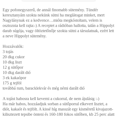
Egy pofonegyszerű, de annál finomabb sütemény. Tündér
keresztanyám szokta nekünk sütni ha meglátogat minket, mert
Nagylánynak ez a kedvence…mióta megkóstoltam, velem is
osztoznia kell rajta:-) A receptet a rádióban hallotta, talán a Hippolyt
darab súgója, vagy öltöztetőnője szokta sütni a társulatnak, ezért lett
a neve Hippolyt sütemény.
Hozzávalók:
3 tojás
20 dkg cukor
10 dkg liszt
12 g sütőpor
10 dkg darált dió
3 ek kakaópor
175 g tejföl
továbbá rum, baracklekvár és még némi darált dió
A tojást habosra kell keverni a cukorral, de nem ájulásig :-)
Ha már habos, hozzáadjuk sorban a sütőporral elkevert lisztet, a
diót, kakaót és tejfölt. A kissé híg masszát egy kisméretű kivajazott-
kilisztezett tepsibe önteni és 160-180 fokos sütőben, kb 25 perc alatt