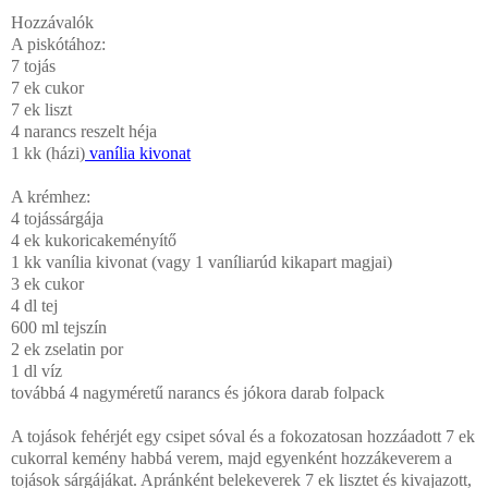
Hozzávalók
A piskótához:
7 tojás
7 ek cukor
7 ek liszt
4 narancs reszelt héja
1 kk (házi)
vanília kivonat
A krémhez:
4 tojássárgája
4 ek kukoricakeményítő
1 kk vanília kivonat (vagy 1 vaníliarúd kikapart magjai)
3 ek cukor
4 dl
tej
600 ml tejszín
2 ek
zselatin por
1 dl
víz
továbbá 4 nagyméretű narancs és jókora darab folpack
A tojások fehérjét egy csipet sóval és a fokozatosan hozzáadott 7 ek
cukorral kemény habbá verem, majd egyenként hozzákeverem a
tojások sárgájákat. Apránként belekeverek 7 ek lisztet és kivajazott,