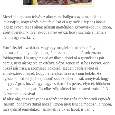
Mosd át alaposan folyóvíz alatt és ne hallgass azokra, akik azt
javasolják, hogy főzés előtt távolítsd el a garnélák fejét és lábait.
(egész évben fej és lábak nélküli garnélában gyönyörködünk itthon,
ezért gyerekünk gyanakodva megjegyzi, hogy szerinte a garnéla
nem is így néz ki…)
Forrósíts fel a wokban, vagy egy megfelelő méretű edényben
jókora adag helyi olívaolajat, futtass meg benne jó sok zúzott
fokhagymát. Ha megérezted az illatát, dobd rá a garnélát és pár
percig süsd rázogatva az edényt. Sózd, tekerj rá színes borsot, dobj
hozzá pár friss, a szomszéd bokorról szedett babérlevelet és
emlékeztesd magad, hogy ne felejtsél haza is vinni belőle. Az
egészet öntsd fel jóféle (itthoni) száraz fehérborral, annyival, hogy
ellepje. Apríts hozzá egy nagy csokor friss petrezselymet, időnként
keverd meg, ha a garnéla elkészült, sűrítsd be az isteni szaftot 2-3
ek zsemlemorzsával.
Jó társaság, friss kenyér és a főzéshez használt fehérborból egy-két
(három) pohárnyi dukál hozzá. Itthon meg lehet álmodozni a finom,
friss dalmát garnélákról, amiknek fejük és lábuk is van …