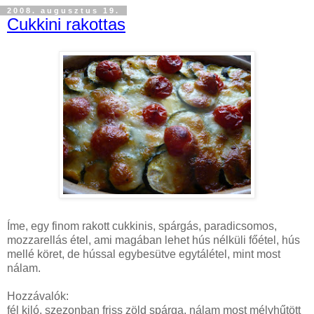
2008. augusztus 19.
Cukkini rakottas
Íme, egy finom rakott cukkinis, spárgás, paradicsomos,
mozzarellás étel, ami magában lehet hús nélküli főétel, hús
mellé köret, de hússal egybesütve egytálétel, mint most
nálam.
Hozzávalók:
fél kiló, szezonban friss zöld spárga, nálam most mélyhűtött