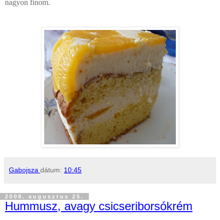
nagyon finom.
Gabojsza
dátum:
10:45
2008. augusztus 25.
Hummusz, avagy csicseriborsókrém