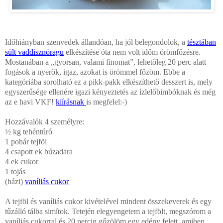
Időhiányban szenvedek állandóan, ha jól belegondolok, a
tésztában
sült vaddisznóragu
elkészítése óta nem volt időm örömfőzésre.
Mostanában a „gyorsan, valami finomat”, lehetőleg 20 perc alatt
fogások a nyerők, igaz, azokat is örömmel főzöm. Ebbe a
kategóriába sorolható ez a pikk-pakk elkészíthető desszert is, mely
egyszerűsége ellenére igazi kényeztetés az ízlelőbimbóknak és még
az e havi VKF!
kiírásnak
is megfelel:-)
Hozzávalók 4 személyre:
½ kg tehéntúró
1 pohár tejföl
4 csapott ek búzadara
4 ek cukor
1 tojás
(házi)
vaníliás cukor
A tejföl és vaníliás cukor kivételével mindent összekeverek és egy
tűzálló tálba simítok. Tetején elegyengetem a tejfölt, megszórom a
vaníliás cukorral és 20 percig gőzölöm egy edény felett, amiben