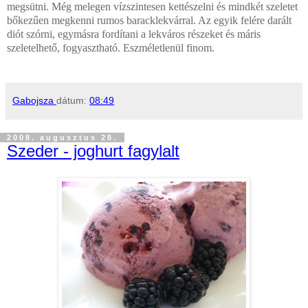
megsütni. Még melegen vízszintesen kettészelni és mindkét szeletet
bőkezűen megkenni rumos baracklekvárral. Az egyik felére darált
diót szórni, egymásra fordítani a lekváros részeket és máris
szeletelhető, fogyasztható. Eszméletlenül finom.
Gabojsza
dátum:
08:49
2008. augusztus 28.
Szeder - joghurt fagylalt