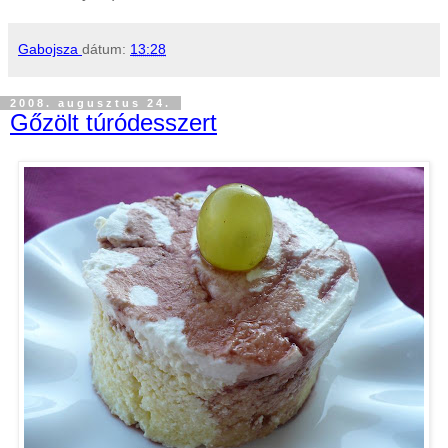
Gabojsza
dátum:
13:28
2008. augusztus 24.
Gőzölt túródesszert