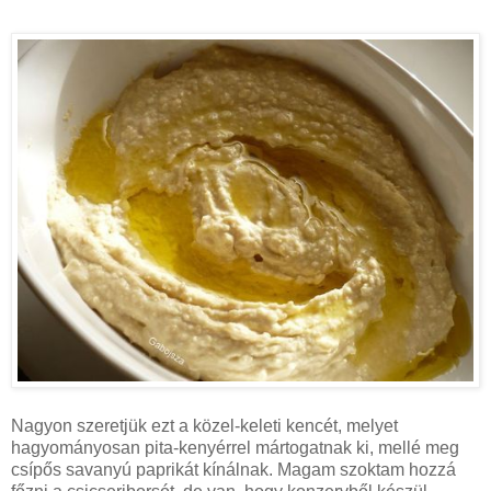
Nagyon szeretjük ezt a közel-keleti kencét, melyet
hagyományosan pita-kenyérrel mártogatnak ki, mellé meg
csípős savanyú paprikát kínálnak. Magam szoktam hozzá