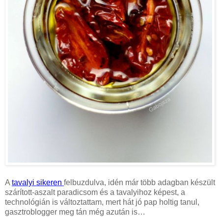
A
tavalyi sikeren
felbuzdulva, idén már több adagban készült
szárított-aszalt paradicsom és a tavalyihoz képest, a
technológián is változtattam, mert hát jó pap holtig tanul,
gasztroblogger meg tán még azután is…