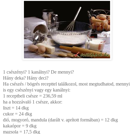
1 csészényi? 1 kanálnyi? De mennyi?
Hány deka? Hány deci?
Ha csészés / bögrés recepttel találkozol, most megtudhatod, mennyi
is egy csészényi vagy egy kanálnyi:
1 receptbeli csésze = 236,59 ml
ha a hozzávaló 1 csésze, akkor:
liszt = 14 dkg
cukor = 24 dkg
dió, mogyoró, mandula (darált v. aprított formában) = 12 dkg
kakaópor = 9 dkg
mazsola = 17,5 dkg