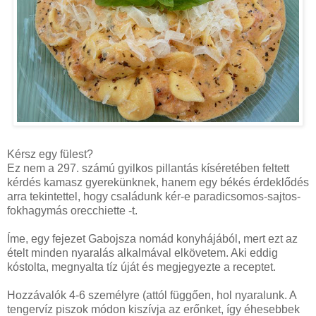
Kérsz egy fülest?
Ez nem a 297. számú gyilkos pillantás kíséretében feltett
kérdés kamasz gyerekünknek, hanem egy békés érdeklődés
arra tekintettel, hogy családunk kér-e paradicsomos-sajtos-
fokhagymás orecchiette -t.
Íme, egy fejezet Gabojsza nomád konyhájából, mert ezt az
ételt minden nyaralás alkalmával elkövetem. Aki eddig
kóstolta, megnyalta tíz úját és megjegyezte a receptet.
Hozzávalók 4-6 személyre (attól függően, hol nyaralunk. A
tengervíz piszok módon kiszívja az erőnket, így éhesebbek