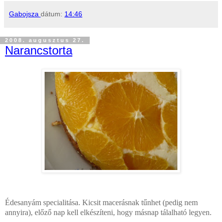
Gabojsza
dátum:
14:46
2008. augusztus 27.
Narancstorta
Édesanyám specialitása. Kicsit macerásnak tűnhet (pedig nem
annyira), előző nap kell elkészíteni, hogy másnap tálalható legyen.