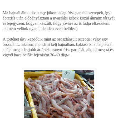
Ma hajnali álmomban egy jókora adag friss garnéla szerepelt, így
ébredés után előbányásztam a nyaralási képek közül álmaim tárgyát
és lejegyzem, hogyan készült, hogy jövőre az is tudja elkészíteni,
aki nem velünk nyaral, de idén evett belőle:-)
A történet úgy kezdődik mint az oroszlánsült receptje: végy egy
oroszlánt…akarom mondani kelj hajnalban, baktass ki a halpiacra,
találd meg a legjobb ár-érték arányú friss garnélát, alkudj meg rá és
vigyél haza belőle fejenként 30-40 dkg-t.