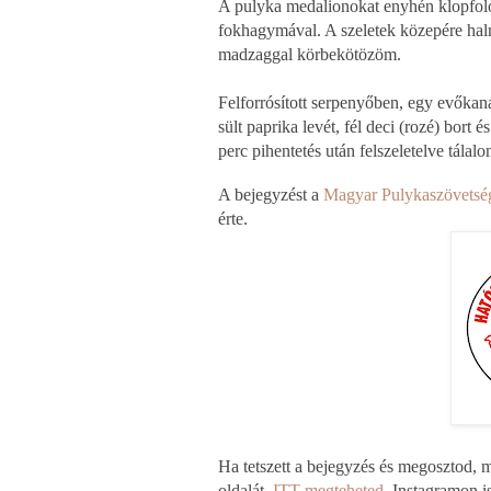
A pulyka medalionokat enyhén klopfol
fokhagymával. A szeletek közepére hal
madzaggal körbekötözöm.
Felforrósított serpenyőben, egy evőkan
sült paprika levét, fél deci (rozé) bort 
perc pihentetés után felszeletelve tálal
A bejegyzést a
Magyar Pulykaszövetsé
érte.
Ha tetszett a bejegyzés és megosztod,
oldalát,
ITT megteheted
. Instagramon i