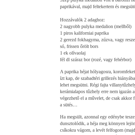
paprikával, majd feltekertem és megsüt
Hozzávalók 2 adaghoz:
2 nagyobb pulyka medalion (mellből)
1 piros kaliforniai paprika
2 gerezd fokhagyma, zúzva, vagy resze
só, frissen őrölt bors
1 ek olívaolaj
fél dl száraz bor (rozé, vagy fehérbor)
A paprika héjat hólyagosra, koromfeketé
ízt kap, de szabadtéri grillezés hiányáb
lehet megsütni. Régi fajta villanytűzh
kerámialapos tűzhely erre nem igazán a
végezhető el a művelet, de csak akkor f
a sütés…
Ha megsült, azonnal egy edénybe teszem
dunsztolódik, a héja meg könnyen lejön
csíkokra vágom, a levét felfogom (maj