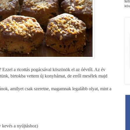
fel
köv
 Ezzel a ricottás pogácsával köszönök el az óévtől. Az év
öztünk, birtokba vettem új konyhámat, de erről mesélek majd
vánok, amilyet csak szeretne, magamnak legalább olyat, mint a
gy kevés a nyújtáshoz)