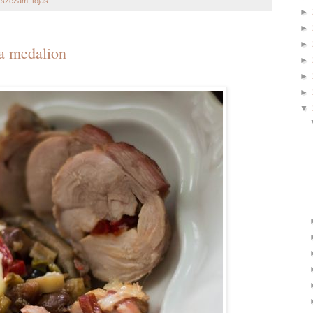
,
szezám
,
tojás
►
►
►
ka medalion
►
►
►
▼