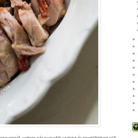
►
►
►
►
►
►
►
►
►
►
►
ntesemnél, vettem pár nagyobb szeletet és megtöltöttem sült