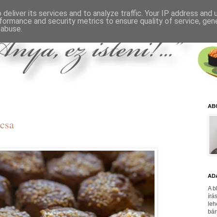
deliver its services and to analyze traffic. Your IP address and
formance and security metrics to ensure quality of service, ge
 abuse.
AB
ácsa
AD
A b
írá
leh
bár