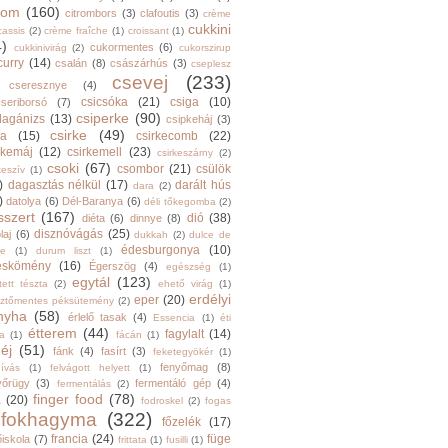
trom
(160)
citrombors
(3)
clafoutis
(3)
crème
cukkini
cassis
(2)
crème fraîche
(1)
croissant
(1)
4)
cukormentes
(6)
cukkinivirág
(2)
cukorszirup
curry
(14)
csalán
(8)
császárhús
(3)
cseplesz
csevej
(233)
cseresznye
(4)
csicsóka
(21)
csiga
(10)
cseriborsó
(7)
csiperke
(90)
llagánizs
(13)
csipkeháj
(3)
csirke
(49)
ra
(15)
csirkecomb
(22)
rkemáj
(12)
csirkemell
(23)
csirkeszárny
(2)
csoki
(67)
csombor
(21)
csülök
keszív
(1)
)
dagasztás nélkül
(17)
darált hús
dara
(2)
)
datolya
(6)
Dél-Baranya
(6)
déli tőkegomba
(2)
sszert
(167)
dió
(38)
diéta
(6)
dinnye
(8)
disznóvágás
(25)
laj
(6)
dukkah
(2)
dulce de
édesburgonya
(10)
he
(1)
durum liszt
(1)
eskömény
(16)
Égerszög
(4)
egészség
(1)
egytál
(123)
tett tészta
(2)
ehető virág
(1)
erdélyi
eper
(20)
sztőmentes péksütemény
(2)
nyha
(58)
érlelő tasak
(4)
Essencia
(1)
éti
étterem
(44)
fagylalt
(14)
ga
(1)
fácán
(1)
éj
(51)
fánk
(4)
fasírt
(3)
feketegyökér
(1)
fenyőmag
(8)
hívás
(1)
felvágott helyett
(1)
yőrügy
(3)
fermentáló gép
(4)
fermentálás
(2)
finger food
(78)
a
(20)
fodroskel
(2)
fogas
fokhagyma
(322)
főzelék
(17)
francia
(24)
füge
őiskola
(7)
frittata
(1)
fusilli
(1)