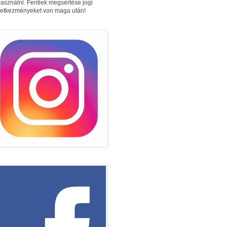
használni. Fentiek megsértése jogi
etkezményeket von maga után!