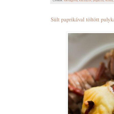
Címkék:
fokhagyma
,
kacsazsír
,
pogácsa
,
ricotta
Sült paprikával töltött puly