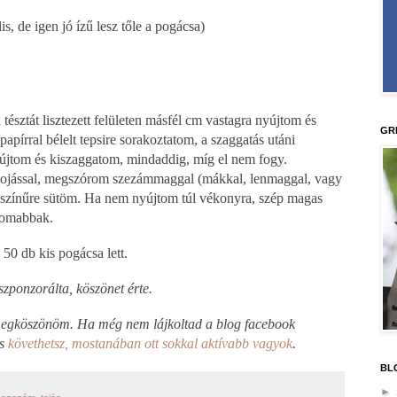
s, de igen jó ízű lesz tőle a pogácsa)
észtát lisztezett felületen másfél cm vastagra nyújtom és
GR
pírral bélelt tepsire sorakoztatom, a szaggatás utáni
yújtom és kiszaggatom, mindaddig, míg el nem fogy.
 tojással, megszórom szezámmaggal (mákkal, lenmaggal, vagy
anyszínűre sütöm. Ha nem nyújtom túl vékonyra, szép magas
nomabbak.
50 db kis pogácsa lett.
szponzorálta, köszönet érte.
 megköszönöm. Ha még nem lájkoltad a blog facebook
is
követhetsz, mostanában ott sokkal aktívabb vagyok
.
BL
►