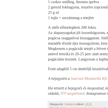
1 csokor snidling, finomra aprítva
2 gerezd fokhagyma, reszelve (opcionáli
25 g só
1 tojás + szezámmag a tetejére
A sütőt előmelegítem 200 fokra.
Az alapanyagokat jól összedolgozom, a t
pogácsa szaggatóval kiszaggatom. Sütőpa
maradék tésztát újra összegyúrom, kin
Megkenem a pogácsák tetejét a felvert
amivel tetszik) és 20-25 perc alatt ar
pogácsáim lesznek. Langyosan a legfi
Fenti adagból 5 cm átmérőjű kiszúróval 
A bejegyzést a
Szarvasi Mozzarella Kft
Ha tetszett a bejegyzés és megosztod,
oldalát,
ITT megteheted
. Instagramon 
Bejegyezte:
Gabojsza
dátum:
18:23