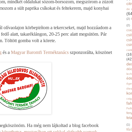
om, mindkét oldalukat sózom-borsozom, megszórom a zúzott
ci
mozom a sült paprika csíkokat és feltekerem, majd konyhai
de 
(6
(2)
(2)
ál olívaolajon körbepirítom a tekercseket, majd hozzáadom a
csi
és fedő alatt, takaréklángon, 20-25 perc alatt megsütöm. Pár
csi
om. Töltött gomba volt a körete.
csí
csi
csir
g
és a
Magyar Baromfi Terméktanács
szponzorálta, köszönet
(16
(42
de
dióo
lec
éd
ége
éle
ko
csi
fah
Fel
fen
fet
 megköszönöm. Ha még nem lájkoltad a blog facebook
(1)
főz
s
követhetsz, mostanában ott sokkal aktívabb vagyok
.