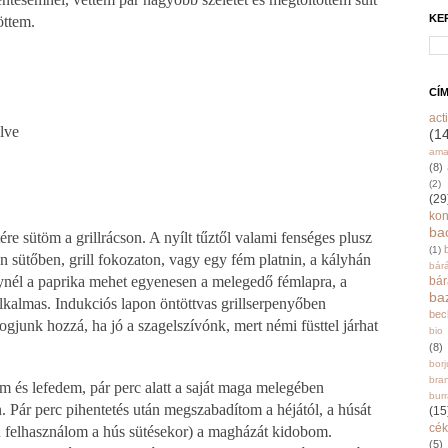
KE
öttem.
CÍ
acti
lve
(1
ama
(8)
(2)
(29
ko
ba
re sütöm a grillrácson. A nyílt tűztől valami fenséges plusz
(1)
an sütőben, grill fokozaton, vagy egy fém platnin, a kályhán
bár
elynél a paprika mehet egyenesen a melegedő fémlapra, a
bá
ba
lkalmas. Indukciós lapon öntöttvas grillserpenyőben
bec
ogjunk hozzá, ha jó a szagelszívónk, mert némi füsttel járhat
bio
(8)
bor
bra
 és lefedem, pár perc alatt a saját maga melegében
burr
. Pár perc pihentetés után megszabadítom a héjától, a húsát
(15
cék
d felhasználom a hús sütésekor) a magházát kidobom.
(5)