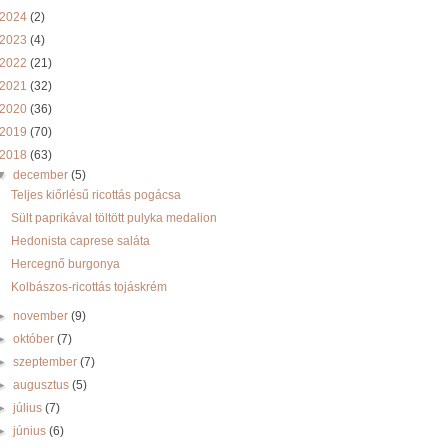
2024
(2)
2023
(4)
2022
(21)
2021
(32)
2020
(36)
2019
(70)
2018
(63)
▼
december
(5)
Teljes kiőrlésű ricottás pogácsa
Sült paprikával töltött pulyka medalion
Hedonista caprese saláta
Hercegnő burgonya
Kolbászos-ricottás tojáskrém
►
november
(9)
►
október
(7)
►
szeptember
(7)
►
augusztus
(5)
►
július
(7)
►
június
(6)