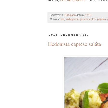
Bejegyezte:
Gabojsza
dátum:
17:07
Címkék:
bor
,
fokhagyma
,
gluténmentes
,
paprika
,
2018. DECEMBER 28.
Hedonista caprese saláta