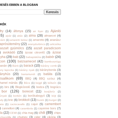
RESÉS EBBEN A BLOGBAN
MKÉK
Ajánló
fry
(14)
áfonya
(15)
air fryer
(1)
45)
alma
(28)
almaecet
(4)
ajvár
(1)
akác
(2)
amaretto
(4)
ananász
ránt
(1)
amaretti keksz
(1)
aprósütemény
(22)
aranydurbincs
(2)
articsóka
aszalt gyümölcs
(15)
aszalt paradicsom
)
avokádó
(15)
ázsiai
ázsiai citromfű
(3)
nyha
(29)
bab
(22)
babér
(24)
babapiskóta
(2)
con
(100)
balzsamecet
(42)
bambuszrügy
barack
(10)
banán
(4)
Bánk
(2)
bárány comb
(2)
bárányborda
(3)
ány lapocka
(1)
bárány nyak
(1)
rányhús
(20)
batáta
(13)
barramundi
(2)
zsalikom
(69)
BBQ
(4)
BBQ szósz
(4)
hamel mártás
(5)
Bécs
(1)
bejgli
(2)
bélszín
(1)
birs
(4)
Blogkóstoló
(5)
bodza
(7)
bogrács
(2)
bor
(126)
borecet
(11)
borjúbríz
(2)
borókabogyó
(3)
júnyak
(1)
borkén
(1)
böjt
(1)
brokkoli
(13)
brie
(6)
ndy
(1)
burek
(1)
burger
(2)
camembert
cajun
(5)
ata
(1)
caciocavallo
(1)
)
cannelloni
(4)
cayenne bors
(7)
carambola
(1)
chili
(89)
la
(22)
chia mag
(6)
chips
CEWI
(1)
chutney
(3)
cider
(4)
cikória
(3)
chocoMe
(1)