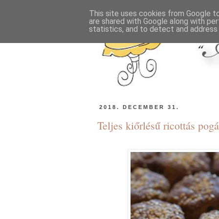
This site uses cookies from Google to 
are shared with Google along with per
statistics, and to detect and address
2018. DECEMBER 31.
Teljes kiőrlésű ricottás pog