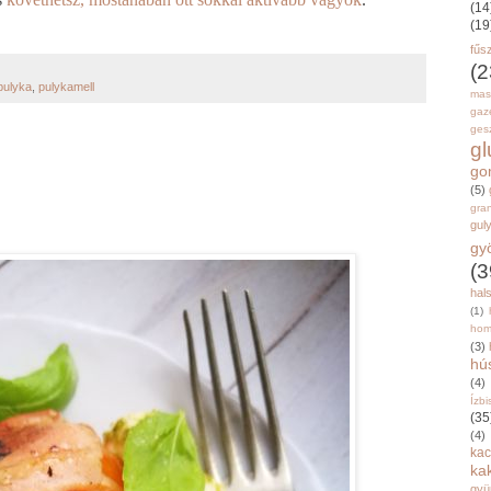
(14
(19
fűs
(2
pulyka
,
pulykamell
mas
gaz
gesz
g
go
(5)
gran
gul
gy
(3
hal
(1)
hom
(3)
hú
(4)
Ízbi
(35
(4)
kac
ka
gyü