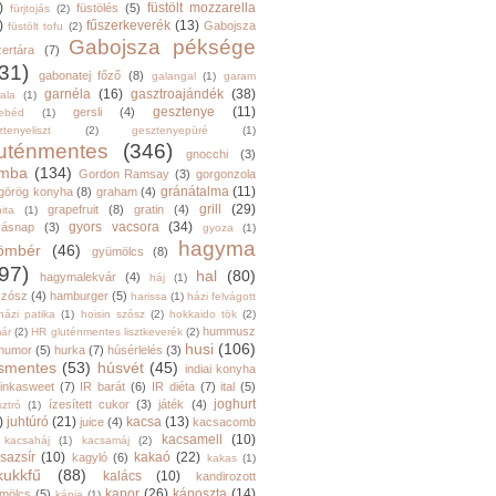
)
füstölt mozzarella
füstölés
(5)
fürjtojás
(2)
)
fűszerkeverék
(13)
Gabojsza
füstölt tofu
(2)
Gabojsza péksége
zertára
(7)
31)
gabonatej főző
(8)
galangal
(1)
garam
garnéla
(16)
gasztroajándék
(38)
ala
(1)
gesztenye
(11)
gersli
(4)
ebéd
(1)
tenyeliszt
(2)
gesztenyepüré
(1)
luténmentes
(346)
gnocchi
(3)
mba
(134)
Gordon Ramsay
(3)
gorgonzola
gránátalma
(11)
görög konyha
(8)
graham
(4)
grill
(29)
grapefruit
(8)
gratin
(4)
ita
(1)
gyors vacsora
(34)
yásnap
(3)
gyoza
(1)
hagyma
ömbér
(46)
gyümölcs
(8)
97)
hal
(80)
hagymalekvár
(4)
háj
(1)
szósz
(4)
hamburger
(5)
harissa
(1)
házi felvágott
házi patika
(1)
hoisin szósz
(2)
hokkaido tök
(2)
hummusz
ár
(2)
HR gluténmentes lisztkeverék
(2)
husi
(106)
humor
(5)
hurka
(7)
húsérlelés
(3)
smentes
(53)
húsvét
(45)
indiai konyha
inkasweet
(7)
IR barát
(6)
IR diéta
(7)
ital
(5)
joghurt
ízesített cukor
(3)
játék
(4)
sztró
(1)
)
juhtúró
(21)
kacsa
(13)
juice
(4)
kacsacomb
kacsamell
(10)
kacsaháj
(1)
kacsamáj
(2)
sazsír
(10)
kakaó
(22)
kagyló
(6)
kakas
(1)
kukkfű
(88)
kalács
(10)
kandirozott
kapor
(26)
káposzta
(14)
mölcs
(5)
kápia
(1)