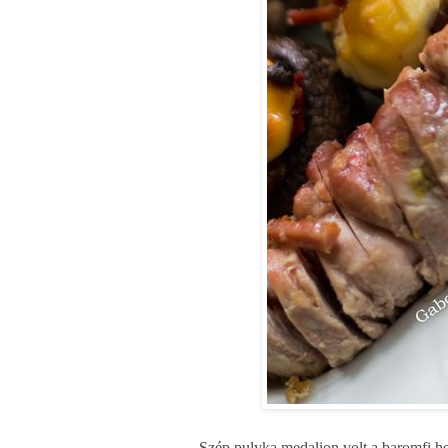
Szép pulyka medalion volt a baromfi he