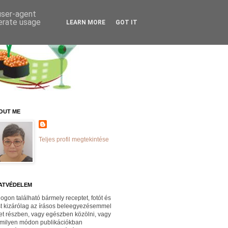
 user-agent
nerate usage
LEARN MORE
GOT IT
OUT ME
Teljes profil megtekintése
ATVÉDELEM
logon található bármely receptet, fotót és
st kizárólag az írásos beleegyezésemmel
et részben, vagy egészben közölni, vagy
milyen módon publikációkban