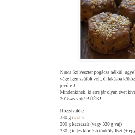
Nincs Szilveszter pogácsa nélkül, ugye?
vége igen zsúfolt volt, új lakásba költ
jövőre
J
Mindenkinek, ki erre jár olyan évet kí
2018-as volt! BÚÉK!
Hozzávalók:
330 g
ricotta
300 g kacsazsír (vagy 330 g vaj)
330 g teljes kiőrlésű tönköly liszt (+ e