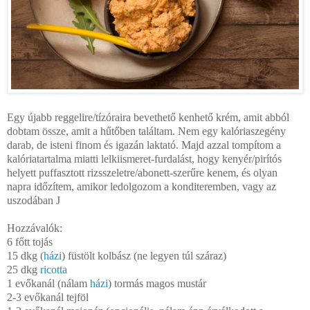
Egy újabb reggelire/tízóraira bevethető kenhető krém, amit abból
dobtam össze, amit a hűtőben találtam. Nem egy kalóriaszegény
darab, de isteni finom és igazán laktató. Majd azzal tompítom a
kalóriatartalma miatti lelkiismeret-furdalást, hogy kenyér/pirítós
helyett puffasztott rizsszeletre/abonett-szerűre kenem, és olyan
napra időzítem, amikor ledolgozom a konditeremben, vagy az
uszodában
J
Hozzávalók:
6 főtt tojás
15 dkg (
házi
) füstölt kolbász (ne legyen túl száraz)
25 dkg
ricotta
1 evőkanál (nálam
házi
) tormás magos mustár
2-3 evőkanál tejföl