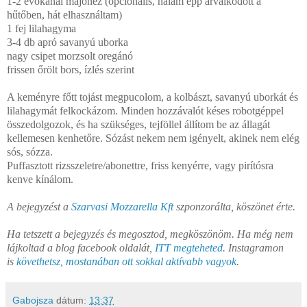
1-2 evőkanál majonéz (opcionális, nálam épp árválkodott a
hűtőben, hát elhasználtam)
1 fej lilahagyma
3-4 db apró savanyú uborka
nagy csipet morzsolt oregánó
frissen őrölt bors, ízlés szerint
A keményre főtt tojást megpucolom, a kolbászt, savanyú uborkát és
lilahagymát felkockázom. Minden hozzávalót késes robotgéppel
összedolgozok, és ha szükséges, tejföllel állítom be az állagát
kellemesen kenhetőre. Sózást nekem nem igényelt, akinek nem elég
sós, sózza.
Puffasztott rizsszeletre/abonettre, friss kenyérre, vagy pirítósra
kenve kínálom.
A bejegyzést a
Szarvasi Mozzarella Kft
szponzorálta, köszönet érte.
Ha tetszett a bejegyzés és megosztod, megköszönöm. Ha még nem
lájkoltad a blog facebook oldalát,
ITT megteheted
. Instagramon
is
követhetsz, mostanában ott sokkal aktívabb vagyok
.
Gabojsza
dátum:
13:37