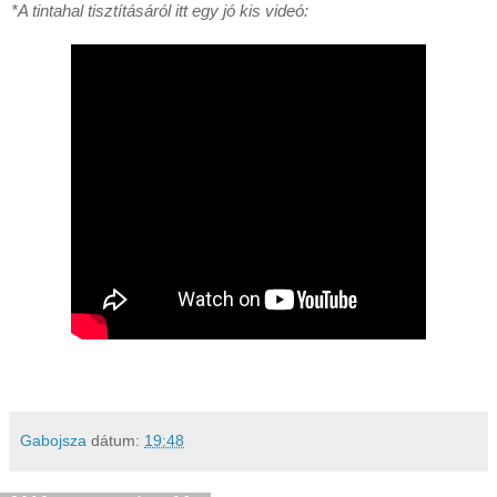
*A tintahal tisztításáról itt egy jó kis videó:
Gabojsza
dátum:
19:48