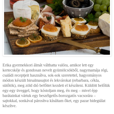
Erika gyermekkori álmát válthatta valóra, amikor lett egy
kertecskéje és gondosan nevelt gyümölcsökből, nagymamája régi,
családi receptjeit használva, sok-sok szeretettel, hagyományos
módon készült birsalmasajtot és lekvárokat (rebarbara, cékla,
sütőtök), meg zöld dió befőttet kezdett el készíteni. Küldött belőlük
egy-egy üveggel, hogy kóstoljam meg, én meg – mivel épp
barátainkat vártuk egy beszélgetős-borozgatós vacsorára –
sajtokkal, sonkával párosítva kínáltam őket, egy pazar hidegtálat
készítve.