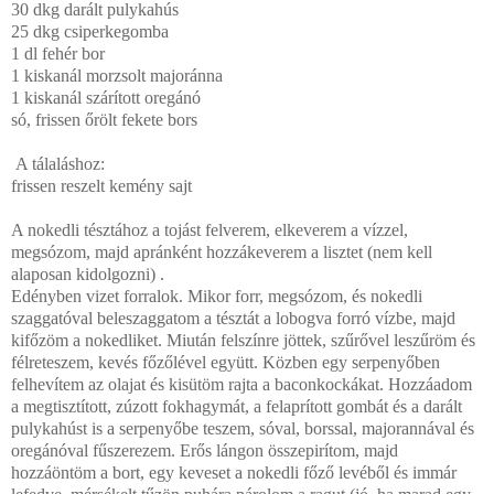
30 dkg darált pulykahús
25 dkg csiperkegomba
1 dl fehér bor
1 kiskanál morzsolt majoránna
1 kiskanál szárított oregánó
só, frissen őrölt fekete bors
A tálaláshoz:
frissen reszelt kemény sajt
A nokedli tésztához a tojást felverem, elkeverem a vízzel,
megsózom, majd apránként hozzákeverem a lisztet (nem kell
alaposan kidolgozni) .
Edényben vizet forralok. Mikor forr, megsózom, és nokedli
szaggatóval beleszaggatom a tésztát a lobogva forró vízbe, majd
kifőzöm a nokedliket. Miután felszínre jöttek, szűrővel leszűröm és
félreteszem, kevés főzőlével együtt. Közben egy serpenyőben
felhevítem az olajat és kisütöm rajta a baconkockákat. Hozzáadom
a megtisztított, zúzott fokhagymát, a felaprított gombát és a darált
pulykahúst is a serpenyőbe teszem, sóval, borssal, majorannával és
oregánóval fűszerezem. Erős lángon összepirítom, majd
hozzáöntöm a bort, egy keveset a nokedli főző levéből és immár