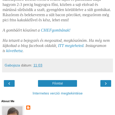
hagyom 2-3 percig bugyogva főni, közben a sajt elolvad és
mártássá sűrűsödik a szaft, gyengéden körülölelve a sült gombákat.
Rászórom és belekeverem a sült bacon pörcöket, megszórom még
pici friss kakukkfűvel és kész, lehet enni!
A gombáért köszönet a
CHEFgombának!
Ha tetszett a bejegyzés és megosztod, megköszönöm. Ha még nem
lájkoltad a blog facebook oldalát,
ITT megteheted
. Instagramon
is
követhetsz
.
Gabojsza
dátum:
11:03
‹
›
Főoldal
Internetes verzió megtekintése
About Me