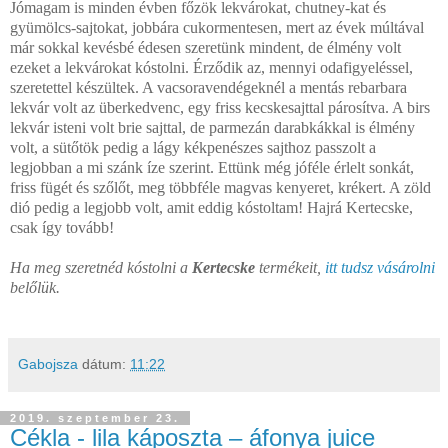
Jómagam is minden évben főzök lekvárokat, chutney-kat és
gyümölcs-sajtokat, jobbára cukormentesen, mert az évek múltával
már sokkal kevésbé édesen szeretünk mindent, de élmény volt
ezeket a lekvárokat kóstolni. Érződik az, mennyi odafigyeléssel,
szeretettel készültek. A vacsoravendégeknél a mentás rebarbara
lekvár volt az überkedvenc, egy friss kecskesajttal párosítva. A birs
lekvár isteni volt brie sajttal, de parmezán darabkákkal is élmény
volt, a sütőtök pedig a lágy kékpenészes sajthoz passzolt a
legjobban a mi szánk íze szerint. Ettünk még jóféle érlelt sonkát,
friss fügét és szőlőt, meg többféle magvas kenyeret, krékert. A zöld
dió pedig a legjobb volt, amit eddig kóstoltam! Hajrá Kertecske,
csak így tovább!
Ha meg szeretnéd kóstolni a
Kertecske
termékeit,
itt tudsz vásárolni
belőlük.
Gabojsza
dátum:
11:22
2019. szeptember 23.
Cékla - lila káposzta – áfonya juice