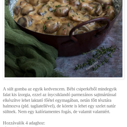
A sült gomba az egyik kedvencem. Bébi csiperkéből mindegyik
falat kis ízorgia, ezzel az ínycsiklandó parmezános sajtmártással
elkészítve lehet laktató főétel egymagában, netán főtt tésztára
halmozva (pld. tagliatellével), de körete is lehet egy szelet natúr
sültnek. Nem egy kalóriamentes fogás, de valamit valamiért.
Hozzávalók 4 adaghoz: