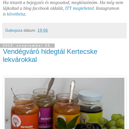
Ha tetszett a bejegyzés és megosztod, megköszönöm. Ha még nem
lájkoltad a blog facebook oldalát,
ITT megteheted
. Instagramon
is
követhetsz
.
Gabojsza
dátum:
19:56
2019. szeptember 24.
Vendégváró hidegtál Kertecske
lekvárokkal