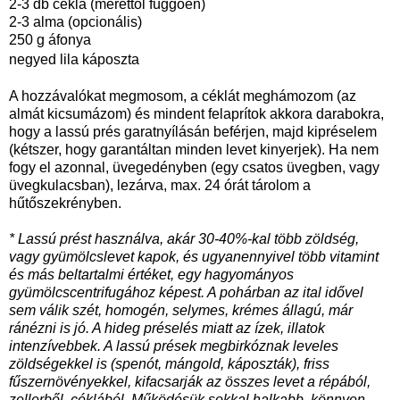
2-3 db cékla (mérettől függően)
2-3 alma (opcionális)
250 g áfonya
negyed lila káposzta
A hozzávalókat megmosom, a céklát meghámozom (az
almát kicsumázom) és mindent felaprítok akkora darabokra,
hogy a lassú prés garatnyílásán beférjen, majd kipréselem
(kétszer, hogy garantáltan minden levet kinyerjek). Ha nem
fogy el azonnal, üvegedényben (egy csatos üvegben, vagy
üvegkulacsban), lezárva, max. 24 órát tárolom a
hűtőszekrényben.
* Lassú prést használva, akár 30-40%-kal több zöldség,
vagy gyümölcslevet kapok, és ugyanennyivel több vitamint
és más beltartalmi értéket, egy hagyományos
gyümölcscentrifugához képest. A pohárban az ital idővel
sem válik szét, homogén, selymes, krémes állagú, már
ránézni is jó. A hideg préselés miatt az ízek, illatok
intenzívebbek. A lassú prések megbirkóznak leveles
zöldségekkel is (spenót, mángold, káposzták), friss
fűszernövényekkel, kifacsarják az összes levet a répából,
zellerből, céklából. Működésük sokkal halkabb, könnyen