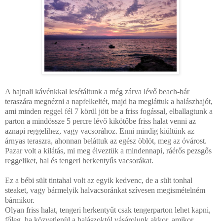
A hajnali kávénkkal lesétáltunk a még zárva lévő beach-bár
teraszára megnézni a napfelkeltét, majd ha megláttuk a halászhajót,
ami minden reggel fél 7 körül jött be a friss fogással, elballagtunk a
parton a mindössze 5 percre lévő kikötőbe friss halat venni az
aznapi reggelihez, vagy vacsorához. Enni mindig kiültünk az
árnyas teraszra, ahonnan beláttuk az egész öblöt, meg az óvárost.
Pazar volt a kilátás, mi meg élveztük a mindennapi, ráérős pezsgős
reggeliket, hal és tengeri herkentyűs vacsorákat.
Ez a bébi sült tintahal volt az egyik kedvenc, de a sült tonhal
steaket, vagy bármelyik halvacsoránkat szívesen megismételném
bármikor.
Olyan friss halat, tengeri herkentyűt csak tengerparton lehet kapni,
főleg, ha közvetlenül a halászoktól vásárolunk akkor, amikor