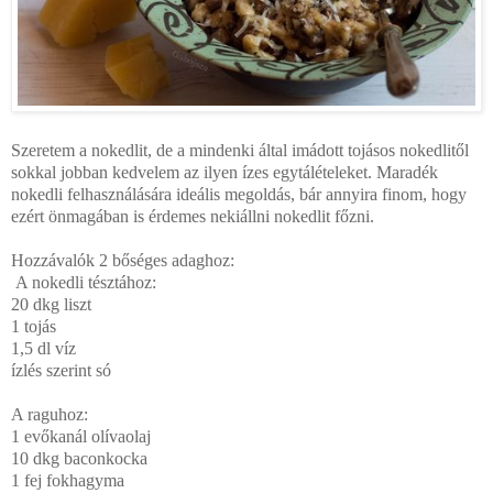
Szeretem a nokedlit, de a mindenki által imádott tojásos nokedlitől
sokkal jobban kedvelem az ilyen ízes egytálételeket. Maradék
nokedli felhasználására ideális megoldás, bár annyira finom, hogy
ezért önmagában is érdemes nekiállni nokedlit főzni.
Hozzávalók 2 bőséges adaghoz:
A nokedli tésztához:
20 dkg liszt
1 tojás
1,5 dl víz
ízlés szerint só
A raguhoz:
1 evőkanál olívaolaj
10 dkg baconkocka
1 fej fokhagyma