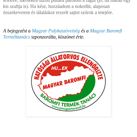
lefedve, mérsékelt tűzön puhára párolom a ragut (jó, ha marad egy
kis szaftja is). Ha kész, hozzáadom a nokedlit, alaposan
összekeverem és tálaláskor reszelt sajtot szórok a tetejére.
A bejegyzést a
Magyar Pulykaszövetség
és a
Magyar Baromfi
Terméktanács
szponzorálta, köszönet érte.