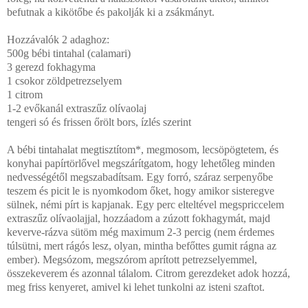
befutnak a kikötőbe és pakolják ki a zsákmányt.
Hozzávalók 2 adaghoz:
500g bébi tintahal (calamari)
3 gerezd fokhagyma
1 csokor zöldpetrezselyem
1 citrom
1-2 evőkanál extraszűz olívaolaj
tengeri só és frissen őrölt bors, ízlés szerint
A bébi tintahalat megtisztítom*, megmosom, lecsöpögtetem, és
konyhai papírtörlővel megszárítgatom, hogy lehetőleg minden
nedvességétől megszabadítsam. Egy forró, száraz serpenyőbe
teszem és picit le is nyomkodom őket, hogy amikor sisteregve
sülnek, némi pírt is kapjanak. Egy perc elteltével megspriccelem
extraszűz olívaolajjal, hozzáadom a zúzott fokhagymát, majd
keverve-rázva sütöm még maximum 2-3 percig (nem érdemes
túlsütni, mert rágós lesz, olyan, mintha befőttes gumit rágna az
ember). Megsózom, megszórom aprított petrezselyemmel,
összekeverem és azonnal tálalom. Citrom gerezdeket adok hozzá,
meg friss kenyeret, amivel ki lehet tunkolni az isteni szaftot.