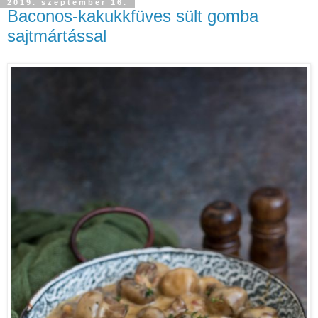
2019. szeptember 16.
Baconos-kakukkfüves sült gomba
sajtmártással