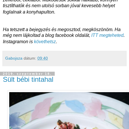
tisztíthatók és nem utolsó sorban jóval kevesebb helyet
foglalnak a konyhapulton.
Ha tetszett a bejegyzés és megosztod, megköszönöm. Ha
még nem lájkoltad a blog facebook oldalát,
ITT megteheted
.
Instagramon is
követhetsz
.
Gabojsza
dátum:
09:40
2019. szeptember 18.
Sült bébi tintahal