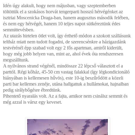
Idén úgy alakult, hogy nem májusban, vagy szeptemberben
töltöttük el a szokásos horvát tengerparti hosszú hétvégénket az
isztriai Moscenicka Draga-ban, hanem augusztus második felében,
és nem egy hétvégét, hanem 10 teljes napot sütkéreztünk édes
semmittevésben.
Az utazás hirtelen ötlet volt, így érthető módon a szokott szállásunk
teltház miatt nem tudott fogadni, de szerencsénkre a házigazdánk
testvérénél épp szabad volt egy 2 fős apartman, amiről kiderült,
hogy még jobb helyen van, mint az, ahol évek óta rendszeresen
megszálltunk.
A nyilvános strand végénél, mindössze 22 lépcső választott el a
parttól. Régi kőház, 45-50 cm vastag falakkal (így légkondicionáló
hiányában is kellemesen hűvös), este 10-ig beszűrődött a közeli
parti bar kellemes zenéje, utána hallgattuk a hullámokat, hajnalban
pedig sirálybőgésre ébredtünk.
Pihentető nyaralás volt. Az a fajta, amikor nem csinálsz semmit és
még azzal is vársz egy keveset.