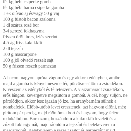
fél kg bébi csiperke gomba
fél kg bébi barna csiperke gomba
1 ek olívaolaj és/vagy 50 g vaj
100 g füstölt bacon szalonna
1 dl száraz rozé bor
3-4 gerezd fokhagyma
frissen őrölt bors, ízlés szerint
4-5 ág friss kakukkfű
2 dl tejszín
100 g mascarpone
100 g jól olvadó reszelt sajt
50 g frissen reszelt parmezán
A bacont nagyon apróra vágom és egy akkora edényben, amibe
majd a gomba is kényelmesen elfér, pörcösre sütöm a zsiradékon.
Kiveszem az edényből és félreteszem. A visszamaradt zsiradékon,
erős lángon, kevergetve megsütöm a gombát. A cél, hogy süljön, ne
párolódjon, akkor lesz igazán jó íze, ha aranybarnára sülnek a
gombafejek. Előbb-utóbb levet eresztenek, azt hagyom elfőni, még
pirítom pár percig, majd ráöntöm a bort és hagyom, hogy felére
redukálódjon. Borsozom, hozzáadom a kakukkfű leveleit és a
zúzott fokhagymát, majd ráöntöm a tejszínt és belekeverem a
mascarponét. Belekeverem a reszelt sajtot és parmezánt majd