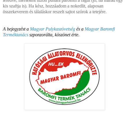
lefedve, mérsékelt tűzön puhára párolom a ragut (jó, ha marad egy
kis szaftja is). Ha kész, hozzáadom a nokedlit, alaposan
összekeverem és tálaláskor reszelt sajtot szórok a tetejére.
A bejegyzést a
Magyar Pulykaszövetség
és a
Magyar Baromfi
Terméktanács
szponzorálta, köszönet érte.