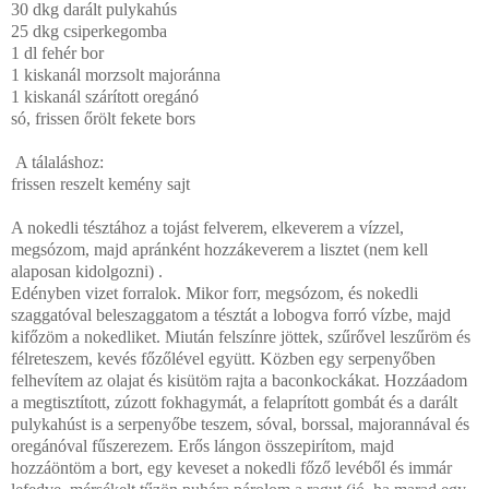
30 dkg darált pulykahús
25 dkg csiperkegomba
1 dl fehér bor
1 kiskanál morzsolt majoránna
1 kiskanál szárított oregánó
só, frissen őrölt fekete bors
A tálaláshoz:
frissen reszelt kemény sajt
A nokedli tésztához a tojást felverem, elkeverem a vízzel,
megsózom, majd apránként hozzákeverem a lisztet (nem kell
alaposan kidolgozni) .
Edényben vizet forralok. Mikor forr, megsózom, és nokedli
szaggatóval beleszaggatom a tésztát a lobogva forró vízbe, majd
kifőzöm a nokedliket. Miután felszínre jöttek, szűrővel leszűröm és
félreteszem, kevés főzőlével együtt. Közben egy serpenyőben
felhevítem az olajat és kisütöm rajta a baconkockákat. Hozzáadom
a megtisztított, zúzott fokhagymát, a felaprított gombát és a darált
pulykahúst is a serpenyőbe teszem, sóval, borssal, majorannával és
oregánóval fűszerezem. Erős lángon összepirítom, majd
hozzáöntöm a bort, egy keveset a nokedli főző levéből és immár