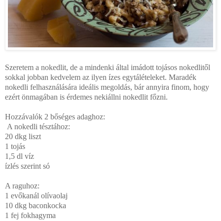
Szeretem a nokedlit, de a mindenki által imádott tojásos nokedlitől
sokkal jobban kedvelem az ilyen ízes egytálételeket. Maradék
nokedli felhasználására ideális megoldás, bár annyira finom, hogy
ezért önmagában is érdemes nekiállni nokedlit főzni.
Hozzávalók 2 bőséges adaghoz:
A nokedli tésztához:
20 dkg liszt
1 tojás
1,5 dl víz
ízlés szerint só
A raguhoz:
1 evőkanál olívaolaj
10 dkg baconkocka
1 fej fokhagyma