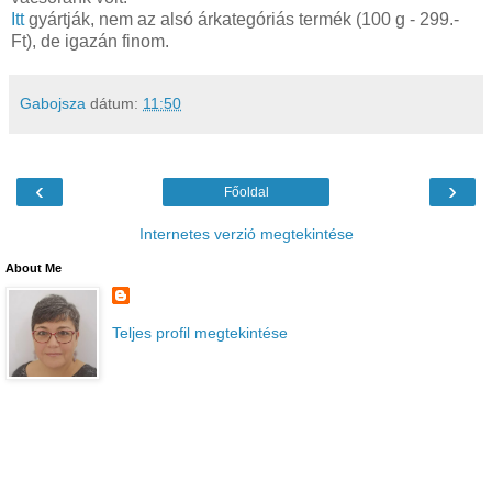
Itt
gyártják, nem az alsó árkategóriás termék (100 g - 299.-
Ft), de igazán finom.
Gabojsza
dátum:
11:50
‹
›
Főoldal
Internetes verzió megtekintése
About Me
Teljes profil megtekintése