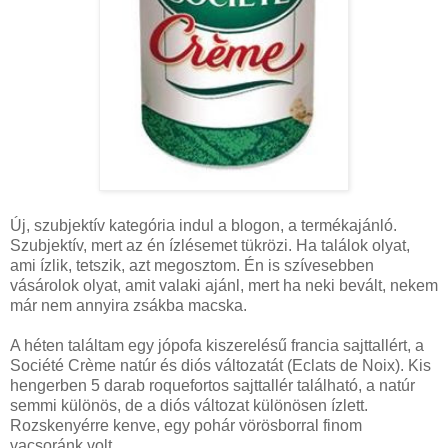
Új, szubjektív kategória indul a blogon, a termékajánló.
Szubjektív, mert az én ízlésemet tükrözi. Ha találok olyat,
ami ízlik, tetszik, azt megosztom. Én is szívesebben
vásárolok olyat, amit valaki ajánl, mert ha neki bevált, nekem
már nem annyira zsákba macska.
A héten találtam egy jópofa kiszerelésű francia sajttallért, a
Société Crème natúr és diós változatát (Eclats de Noix). Kis
hengerben 5 darab roquefortos sajttallér található, a natúr
semmi különös, de a diós változat különösen ízlett.
Rozskenyérre kenve, egy pohár vörösborral finom
vacsoránk volt.