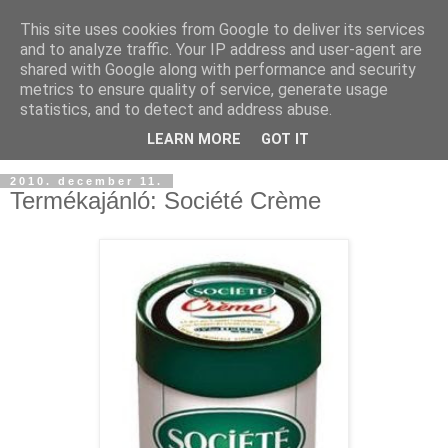
This site uses cookies from Google to deliver its services
and to analyze traffic. Your IP address and user-agent are
shared with Google along with performance and security
metrics to ensure quality of service, generate usage
statistics, and to detect and address abuse.
LEARN MORE
GOT IT
2010. december 11.
Termékajánló: Société Crème