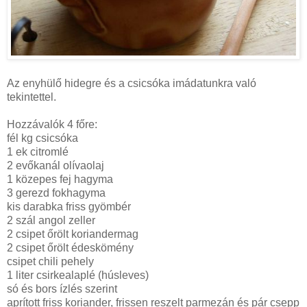
Az enyhülő hidegre és a csicsóka imádatunkra való
tekintettel.
Hozzávalók 4 főre:
fél kg csicsóka
1 ek citromlé
2 evőkanál olívaolaj
1 közepes fej hagyma
3 gerezd fokhagyma
kis darabka friss gyömbér
2 szál angol zeller
2 csipet őrölt koriandermag
2 csipet őrölt édeskömény
csipet chili pehely
1 liter
csirkealaplé (húsleves)
só és bors ízlés szerint
aprított friss koriander, frissen reszelt parmezán és pár csepp