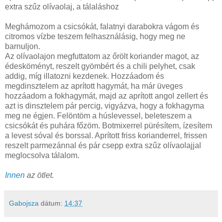
extra szűz olívaolaj, a tálaláshoz
Meghámozom a csicsókát, falatnyi darabokra vágom és
citromos vízbe teszem felhasználásig, hogy meg ne
barnuljon.
Az olívaolajon megfuttatom az őrölt koriander magot, az
édesköményt, reszelt gyömbért és a chili pelyhet, csak
addig, míg illatozni kezdenek. Hozzáadom és
megdinsztelem az aprított hagymát, ha már üveges
hozzáadom a fokhagymát, majd az aprított angol zellert és
azt is dinsztelem pár percig, vigyázva, hogy a fokhagyma
meg ne égjen. Felöntöm a húslevessel, beleteszem a
csicsókát és puhára főzöm. Botmixerrel pürésítem, ízesítem
a levest sóval és borssal. Aprított friss korianderrel, frissen
reszelt parmezánnal és pár csepp extra szűz olívaolajjal
meglocsolva tálalom.
Innen
az ötlet.
Gabojsza
dátum:
14:37