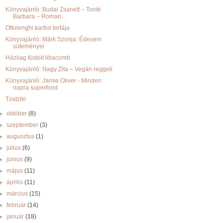
Könyvajánló: Budai Zsanett – Tonté
Barbara – Roman...
Ottolenghi karfiol tortája
Könyvajánló: Márk Szonja: Édesem
süteményei
Házilag füstölt libacomb
Könyvajánló: Nagy Zita – Vegán reggeli
Könyvajánló: Jamie Oliver - Minden
napra superfood
Tzatziki
►
október
(8)
►
szeptember
(3)
►
augusztus
(1)
►
július
(6)
►
június
(9)
►
május
(11)
►
április
(11)
►
március
(15)
►
február
(14)
►
január
(18)