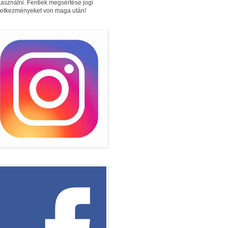
használni. Fentiek megsértése jogi
etkezményeket von maga után!