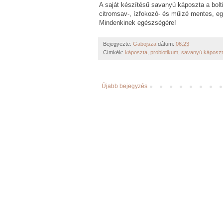
A saját készítésű savanyú káposzta a bolti
citromsav-, ízfokozó- és műizé mentes, eg
Mindenkinek egészségére!
Bejegyezte:
Gabojsza
dátum:
06:23
Címkék:
káposzta
,
probiotikum
,
savanyú káposz
Újabb bejegyzés