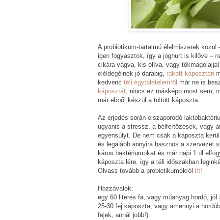
A probiotikum-tartalmú élelmiszerek közül –
igen fogyasztok, így a joghurt is kilőve 
cikára vágva, kis olíva, vagy tökmagolajja
eléldegélnék jó darabig,
rakott káposztán
m
kedvenc
téli egytálételemről
már ne is bes
káposztát
, nincs ez másképp most sem, mi
már ebből készül a töltött káposzta.
Az erjedés során elszaporodó laktobaktériu
ugyanis a stressz, a bélfertőzések, vagy an
egyensúlyt. De nem csak a káposzta kerül
és legalább annyira hasznos a szervezet 
káros baktériumokat és már napi 1 dl elfo
káposzta lére, így a téli időszakban legi
Olvass tovább a probiotikumokról
itt!
Hozzávalók:
egy 60 literes fa, vagy műanyag hordó, jól
25-30 fej káposzta, vagy amennyi a hordób
fejek, annál jobb!)