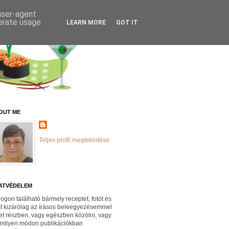
 user-agent
nerate usage
LEARN MORE
GOT IT
OUT ME
Teljes profil megtekintése
ATVÉDELEM
logon található bármely receptet, fotót és
st kizárólag az írásos beleegyezésemmel
et részben, vagy egészben közölni, vagy
milyen módon publikációkban