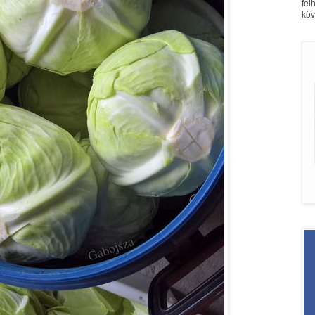
fel
köv