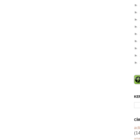
►
►
►
►
►
►
►
►
►
KE
CÍ
acti
(1
ama