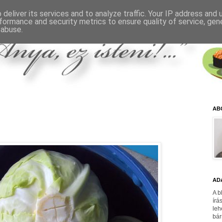
deliver its services and to analyze traffic. Your IP address and
formance and security metrics to ensure quality of service, ge
 abuse.
AB
AD
A b
írá
leh
bár