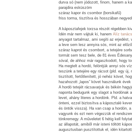
durva só (nem jódozott, finom, hanem a kap
parajdira esküszöm
száraz kapor és csombor (borsikafű)
friss torma, tisztítva és hosszában negyed
A káposztafejek torzsa részét régebben kiv
Idén már nem vájtuk ki, hanem
Alíz tanác
anyagot tartalmaz, ami segíti az erjedést
a leve sem lesz annyira sós, mint az előz
száraz kaprot és csombort, a tetejére sorba
tormát sem tesz bele, de 81 éves Édesany
sóval, de ahhoz már ragaszkodott, hogy tor
Ha megtelt a hordó, felöntjük annyi sós vízz
teszünk a tetejére egy rácsot (pld. egy ú
tisztított, fertőtlenített, jó nehéz követ, 
hazahozott „lapos” követ használunk évek 
A hordó tetejét rácsavarjuk és békén hagyj
naponta bedugunk egy slagot a hordónak a 
levet, ahány literes a hordónk. Pld. a hatva
önteni, ezzel biztosítva a káposztalé kever
és öntök vissza). Ha van csap a hordón, a
vagyunk és ezt nem végezzük el rendszer
tönkremegy. A műveletet 6 hétig kell folyt
az állapotát, amiből már isteni töltött káp
augusztusban pusztítottuk el, idén kitartott