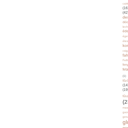
csir
(16
(42
de
dióo
lec
éd
ége
éle
ko
csi
fah
Fel
fen
fet
(1)
főz
(14
(19
fűs
(2
mas
gaz
gesz
g
go