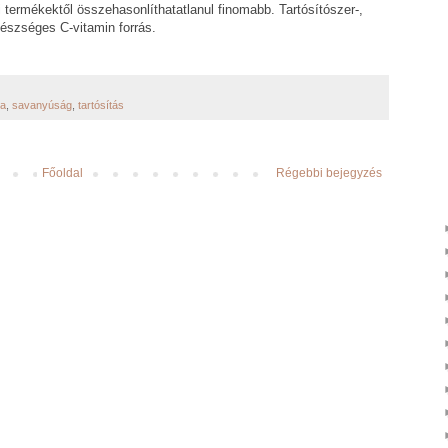
 termékektől összehasonlíthatatlanul finomabb. Tartósítószer-,
észséges C-vitamin forrás.
ta
,
savanyúság
,
tartósítás
Főoldal
Régebbi bejegyzés