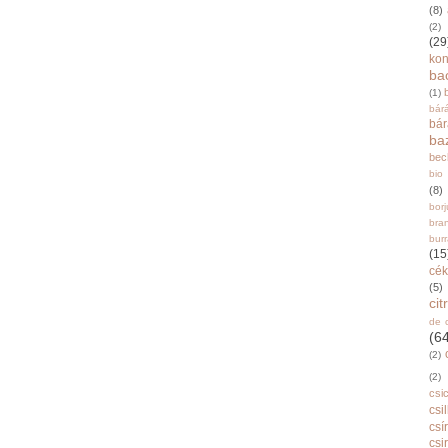
(8)
(2)
(29
ko
ba
(1)
bár
bá
ba
bec
bio
(8)
bor
bra
burr
(15
cék
(5)
ci
de 
(6
(2)
(2)
csi
csi
csí
csi