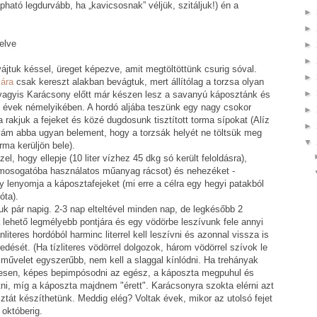
ható legdurvább, ha „kavicsosnak” véljük, szitáljuk!) én a
►
►
elve
►
►
ájtuk késsel, üreget képezve, amit megtöltöttünk csurig sóval.
►
sára
csak kereszt alakban bevágtuk, mert állítólag a torzsa olyan
►
, vagyis Karácsony előtt már készen lesz a savanyú káposztánk és
ő évek némelyikében. A hordó aljába teszünk egy nagy csokor
►
 rakjuk a fejeket és közé dugdosunk tisztított torma sípokat (Alíz
►
ám abba ugyan belement, hogy a torzsák helyét ne töltsük meg
▼
ma kerüljön bele).
el, hogy ellepje (10 liter vízhez 45 dkg só került feloldásra),
j, mosogatóba használatos műanyag rácsot) és nehezéket -
hogy lenyomja a káposztafejeket (mi erre a célra egy hegyi patakból
óta).
uk pár napig. 2-3 nap elteltével minden nap, de legkésőbb 2
lehető legmélyebb pontjára és egy vödörbe leszívunk fele annyi
nliteres hordóból harminc literrel kell leszívni és azonnal vissza is
edését. (Ha tízliteres vödörrel dolgozok, három vödörrel szívok le
 művelet egyszerűbb, nem kell a slaggal kínlódni. Ha trehányak
esen, képes bepimpósodni az egész, a káposzta megpuhul és
atni, míg a káposzta majdnem "érett". Karácsonyra szokta elérni azt
osztát készíthetünk. Meddig elég? Voltak évek, mikor az utolsó fejet
 októberig.