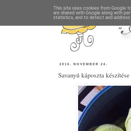
This site uses cookies from Google to 
are shared with Google along with per
statistics, and to detect and address
2016. NOVEMBER 24.
Savanyú káposzta készítése