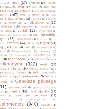
csoki
(67)
csombor
(21)
csülök
keszív
(1)
)
dagasztás nélkül
(17)
darált hús
dara
(2)
)
datolya
(6)
Dél-Baranya
(6)
déli tőkegomba
(2)
sszert
(167)
dió
(38)
diéta
(6)
dinnye
(8)
disznóvágás
(25)
laj
(6)
dukkah
(2)
dulce de
édesburgonya
(10)
he
(1)
durum liszt
(1)
eskömény
(16)
Égerszög
(4)
egészség
(1)
egytál
(123)
tett tészta
(2)
ehető virág
(1)
erdélyi
eper
(20)
sztőmentes péksütemény
(2)
nyha
(58)
érlelő tasak
(4)
Essencia
(1)
éti
étterem
(44)
fagylalt
(14)
ga
(1)
fácán
(1)
éj
(51)
fánk
(4)
fasírt
(3)
feketegyökér
(1)
fenyőmag
(8)
hívás
(1)
felvágott helyett
(1)
yőrügy
(3)
fermentáló gép
(4)
fermentálás
(2)
finger food
(78)
a
(20)
fodroskel
(2)
fogas
fokhagyma
(322)
főzelék
(17)
francia
(24)
füge
őiskola
(7)
frittata
(1)
fusilli
(1)
)
füstölt mozzarella
füstölés
(5)
fürjtojás
(2)
)
fűszerkeverék
(13)
Gabojsza
füstölt tofu
(2)
Gabojsza péksége
zertára
(7)
31)
gabonatej főző
(8)
galangal
(1)
garam
garnéla
(16)
gasztroajándék
(38)
ala
(1)
gesztenye
(11)
gersli
(4)
ebéd
(1)
tenyeliszt
(2)
gesztenyepüré
(1)
luténmentes
(346)
gnocchi
(3)
mba
(134)