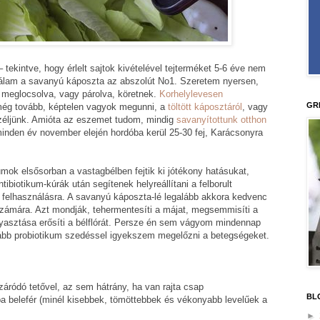
 tekintve, hogy érlelt sajtok kivételével tejterméket 5-6 éve nem
– nálam a savanyú káposzta az abszolút No1. Szeretem nyersen,
l meglocsolva, vagy párolva, köretnek.
Korhelylevesen
GR
ég tovább, képtelen vagyok megunni, a
töltött káposztáról
, vagy
zéljünk. Amióta az eszemet tudom, mindig
savanyítottunk otthon
nden év november elején hordóba kerül 25-30 fej, Karácsonyra
mok elsősorban a vastagbélben fejtik ki jótékony hatásukat,
tibiotikum-kúrák után segítenek helyreállítani a felborult
 felhasználásra. A savanyú káposzta-lé legalább akkora kedvenc
számára. Azt mondják, tehermentesíti a májat, megsemmisíti a
gyasztása erősíti a bélflórát. Persze én sem vágyom mindennap
nkább probiotikum szedéssel igyekszem megelőzni a betegségeket.
 záródó tetővel, az sem hátrány, ha van rajta csap
BL
a belefér (minél kisebbek, tömöttebbek és vékonyabb levelűek a
►