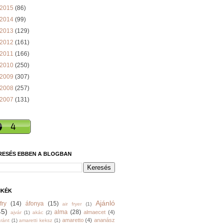
2015
(86)
2014
(99)
2013
(129)
2012
(161)
2011
(166)
2010
(250)
2009
(307)
2008
(257)
2007
(131)
RESÉS EBBEN A BLOGBAN
MKÉK
Ajánló
fry
(14)
áfonya
(15)
air fryer
(1)
45)
alma
(28)
almaecet
(4)
ajvár
(1)
akác
(2)
amaretto
(4)
ananász
ránt
(1)
amaretti keksz
(1)