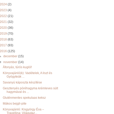
2024
(2)
2023
(4)
2022
(21)
2021
(32)
2020
(36)
2019
(70)
2018
(63)
2017
(93)
2016
(125)
►
december
(15)
▼
november
(14)
Áfonyás, túrós kuglóf
Könyvajánló(k): Vadételek, A liszt és
Gyógyteák ...
Savanyú káposzta készítése
Gesztenyés póréhagyma krémleves sült
hagymával és ...
Gluténmentes spekulaas keksz
Mákos bejgli-pite
Könyvajánló: Kisgyörgy Éva –
Travellina: Világutaz...