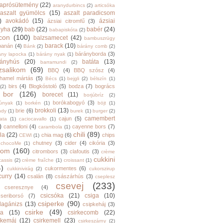
aprósütemény
(22)
aranydurbincs
(2)
articsóka
aszalt gyümölcs
(15)
aszalt paradicsom
)
avokádó
(15)
ázsiai
ázsiai citromfű
(3)
nyha
(29)
bab
(22)
babér
(24)
babapiskóta
(2)
con
(100)
balzsamecet
(42)
bambuszrügy
barack
(10)
banán
(4)
Bánk
(2)
bárány comb
(2)
bárányborda
(3)
ány lapocka
(1)
bárány nyak
(1)
rányhús
(20)
batáta
(13)
barramundi
(2)
zsalikom
(69)
BBQ
(4)
BBQ szósz
(4)
hamel mártás
(5)
Bécs
(1)
bejgli
(2)
bélszín
(1)
birs
(4)
Blogkóstoló
(5)
bodza
(7)
bogrács
(2)
bor
(126)
borecet
(11)
borjúbríz
(2)
borókabogyó
(3)
júnyak
(1)
borkén
(1)
böjt
(1)
brokkoli
(13)
brie
(6)
ndy
(1)
burek
(1)
burger
(2)
camembert
cajun
(5)
ata
(1)
caciocavallo
(1)
)
cannelloni
(4)
cayenne bors
(7)
carambola
(1)
chili
(89)
la
(22)
chia mag
(6)
chips
CEWI
(1)
chutney
(3)
cider
(4)
cikória
(3)
chocoMe
(1)
trom
(160)
citrombors
(3)
clafoutis
(3)
crème
cukkini
cassis
(2)
crème fraîche
(1)
croissant
(1)
4)
cukormentes
(6)
cukkinivirág
(2)
cukorszirup
curry
(14)
csalán
(8)
császárhús
(3)
cseplesz
csevej
(233)
cseresznye
(4)
csicsóka
(21)
csiga
(10)
cseriborsó
(7)
csiperke
(90)
llagánizs
(13)
csipkeháj
(3)
csirke
(49)
ra
(15)
csirkecomb
(22)
rkemáj
(12)
csirkemell
(23)
csirkeszárny
(2)