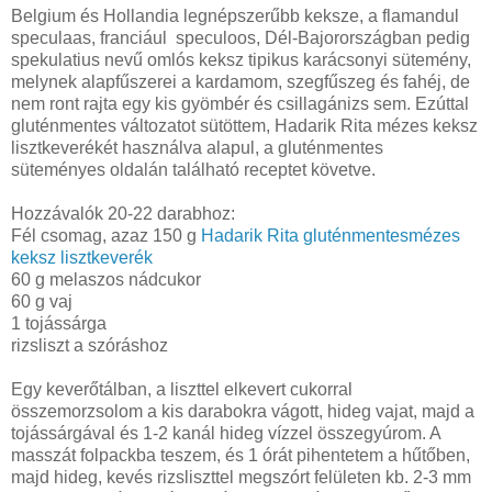
Belgium és Hollandia legnépszerűbb keksze, a flamandul
speculaas, franciául speculoos, Dél-Bajorországban pedig
spekulatius nevű omlós keksz tipikus karácsonyi sütemény,
melynek alapfűszerei a kardamom, szegfűszeg és fahéj, de
nem ront rajta egy kis gyömbér és csillagánizs sem. Ezúttal
gluténmentes változatot sütöttem, Hadarik Rita mézes keksz
lisztkeverékét használva alapul, a gluténmentes
süteményes oldalán található receptet követve.
Hozzávalók 20-22 darabhoz:
Fél csomag, azaz 150 g
Hadarik Rita gluténmentesmézes
keksz lisztkeverék
60 g melaszos nádcukor
60 g vaj
1 tojássárga
rizsliszt a szóráshoz
Egy keverőtálban, a liszttel elkevert cukorral
összemorzsolom a kis darabokra vágott, hideg vajat, majd a
tojássárgával és 1-2 kanál hideg vízzel összegyúrom. A
masszát folpackba teszem, és 1 órát pihentetem a hűtőben,
majd hideg, kevés rizsliszttel megszórt felületen kb. 2-3 mm