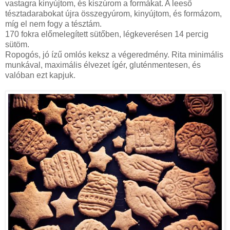
vastagra kinyújtom, és kiszúrom a formákat. A leeső
tésztadarabokat újra összegyúrom, kinyújtom, és formázom,
míg el nem fogy a tésztám.
170 fokra előmelegített sütőben, légkeverésen 14 percig
sütöm.
Ropogós, jó ízű omlós keksz a végeredmény. Rita minimális
munkával, maximális élvezet ígér, gluténmentesen, és
valóban ezt kapjuk.