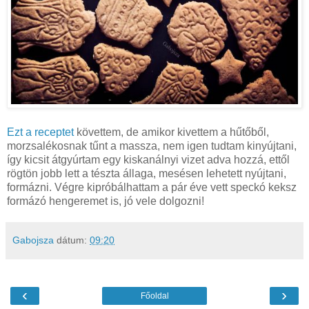
Ezt a receptet
követtem, de amikor kivettem a hűtőből,
morzsalékosnak tűnt a massza, nem igen tudtam kinyújtani,
így kicsit átgyúrtam egy kiskanálnyi vizet adva hozzá, ettől
rögtön jobb lett a tészta állaga, mesésen lehetett nyújtani,
formázni. Végre kipróbálhattam a pár éve vett speckó keksz
formázó hengeremet is, jó vele dolgozni!
Gabojsza
dátum:
09:20
‹
›
Főoldal