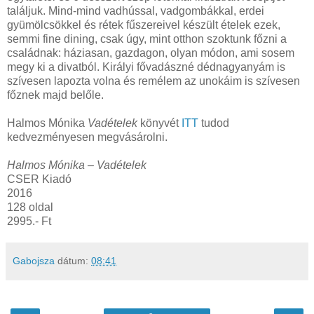
találjuk. Mind-mind vadhússal, vadgombákkal, erdei
gyümölcsökkel és rétek fűszereivel készült ételek ezek,
semmi fine dining, csak úgy, mint otthon szoktunk főzni a
családnak: háziasan, gazdagon, olyan módon, ami sosem
megy ki a divatból. Királyi fővadászné dédnagyanyám is
szívesen lapozta volna és remélem az unokáim is szívesen
főznek majd belőle.
Halmos Mónika
Vadételek
könyvét
ITT
tudod
kedvezményesen megvásárolni.
Halmos Mónika – Vadételek
CSER Kiadó
2016
128 oldal
2995.- Ft
Gabojsza
dátum:
08:41