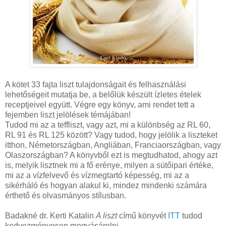
A kötet 33 fajta liszt tulajdonságait és felhasználási
lehetőségeit mutatja be, a belőlük készült ízletes ételek
receptjeivel együtt. Végre egy könyv, ami rendet tett a
fejemben liszt jelölések témájában!
Tudod mi az a teffliszt, vagy azt, mi a különbség az RL 60,
RL 91 és RL 125 között? Vagy tudod, hogy jelölik a liszteket
itthon, Németországban, Angliában, Franciaországban, vagy
Olaszországban? A könyvből ezt is megtudhatod, ahogy azt
is, melyik lisztnek mi a fő erénye, milyen a sütőipari értéke,
mi az a vízfelvevő és vízmegtartó képesség, mi az a
sikérháló és hogyan alakul ki, mindez mindenki számára
érthető és olvasmányos stílusban.
Badakné dr. Kerti Katalin
A liszt
című könyvét
ITT
tudod
kedvezményesen megvásárolni.