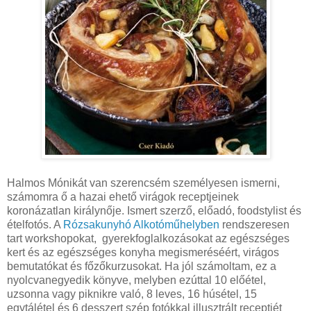
Halmos Mónikát van szerencsém személyesen ismerni,
számomra ő a hazai ehető virágok receptjeinek
koronázatlan királynője. Ismert szerző, előadó, foodstylist és
ételfotós. A
Rózsakunyhó Alkotóműhelyben
rendszeresen
tart workshopokat, gyerekfoglalkozásokat az egészséges
kert és az egészséges konyha megismeréséért, virágos
bemutatókat és főzőkurzusokat. Ha jól számoltam, ez a
nyolcvanegyedik könyve, melyben ezúttal 10 előétel,
uzsonna vagy piknikre való, 8 leves, 16 húsétel, 15
egytálétel és 6 desszert szép fotókkal illusztrált receptjét