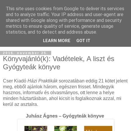
This site uses cookies from Google to deliver its services
and to analyze traffic. Your IP address and user-agent are
shared with Google along with performance and security
metrics to ensure quality of service, generate usage
statistics, and to detect and address abuse.
LEARN MORE
GOT IT
2016. november 25.
Könyvajánló(k): Vadételek, A liszt és
Gyógyteák könyve
Cser Kiadó
Házi Praktikák
sorozatában eddig 21 kötet jelent
meg, ebből ajánlok három, egészen frisset. Mindegyik
hasznos, informatív és olvasmányos, ott lenne a helye
minden háztartásban, ahol kicsit is foglalkoznak azzal, mi
kerül az asztalra.
Juhász Ágnes – Gyógyteák könyve