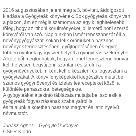
2016 augusztusában jelent meg a 3. bővített, átdolgozott
kiadása a Gyógyteák könyvének. Sok gyógyteás könyv van
a piacon, ám ez mégis számomra az egyik leghitelesebb,
főleg, hogy az itthoni körülményeket jól ismerő honi szerző
könyvéről van szó. Napjainkban ismét reneszánszát éli a
növénygyógyászat, sokan lelik örömüket a hasznos
növények termesztésében, gyűjtögetésében és egyre
többen nyúlunk gyógyszer helyett a gyógyteás szekrénybe.
A kötetből megtudhatjuk, hogyan lehet termeszteni, hogyan
kell helyesen begyűjteni, szárítani és tárolni a
gyógynövényeket, miként kell elkészíteni és fogyasztani a
gyógyteákat. A könyv fényképekkel kiegészítve mutat be
számos gyógynövényt és ízletes tearecepteket közöl a
különféle panaszokra, betegségekre.
A gyógyteákat áttekintő táblázata mutatja be, szó esik a
gyógyteák fogyasztásának szabályairól is
és találunk a kötetben hasznos magyar és latin nyelvű
névmutatót.
Juhász Ágnes – Gyógyteák könyve
CSER Kiadó