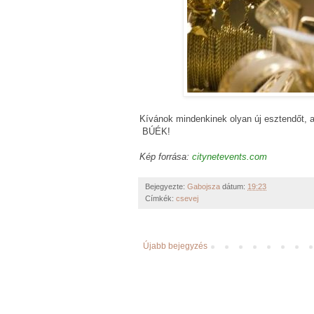
Kívánok mindenkinek olyan új esztendőt, a
BÚÉK!
Kép forrása:
citynetevents.com
Bejegyezte:
Gabojsza
dátum:
19:23
Címkék:
csevej
Újabb bejegyzés