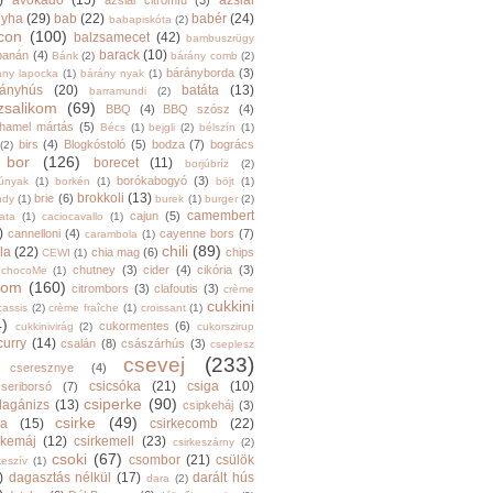
)
avokádó
(15)
ázsiai
ázsiai citromfű
(3)
nyha
(29)
bab
(22)
babér
(24)
babapiskóta
(2)
con
(100)
balzsamecet
(42)
bambuszrügy
barack
(10)
banán
(4)
Bánk
(2)
bárány comb
(2)
bárányborda
(3)
ány lapocka
(1)
bárány nyak
(1)
rányhús
(20)
batáta
(13)
barramundi
(2)
zsalikom
(69)
BBQ
(4)
BBQ szósz
(4)
hamel mártás
(5)
Bécs
(1)
bejgli
(2)
bélszín
(1)
birs
(4)
Blogkóstoló
(5)
bodza
(7)
bogrács
(2)
bor
(126)
borecet
(11)
borjúbríz
(2)
borókabogyó
(3)
júnyak
(1)
borkén
(1)
böjt
(1)
brokkoli
(13)
brie
(6)
ndy
(1)
burek
(1)
burger
(2)
camembert
cajun
(5)
ata
(1)
caciocavallo
(1)
)
cannelloni
(4)
cayenne bors
(7)
carambola
(1)
chili
(89)
la
(22)
chia mag
(6)
chips
CEWI
(1)
chutney
(3)
cider
(4)
cikória
(3)
chocoMe
(1)
trom
(160)
citrombors
(3)
clafoutis
(3)
crème
cukkini
cassis
(2)
crème fraîche
(1)
croissant
(1)
4)
cukormentes
(6)
cukkinivirág
(2)
cukorszirup
curry
(14)
csalán
(8)
császárhús
(3)
cseplesz
csevej
(233)
cseresznye
(4)
csicsóka
(21)
csiga
(10)
cseriborsó
(7)
csiperke
(90)
llagánizs
(13)
csipkeháj
(3)
csirke
(49)
ra
(15)
csirkecomb
(22)
rkemáj
(12)
csirkemell
(23)
csirkeszárny
(2)
csoki
(67)
csombor
(21)
csülök
keszív
(1)
)
dagasztás nélkül
(17)
darált hús
dara
(2)