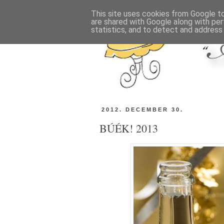
This site uses cookies from Google to 
are shared with Google along with per
statistics, and to detect and address
2012. DECEMBER 30.
BÚÉK! 2013