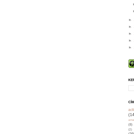
►
►
►
►
►
KE
CÍ
acti
(1
ama
(8)
(2)