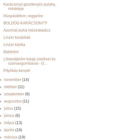
Karácsonyi gesztenyés pulyka,
másképp
Húspástétom, reggelire
BOLDOG KARÁCSONYT!
Azonnal puha mézeskalács
Linzer kosárkák
Linzer karika
Babkrém
Libamájkrém tokaji zselével és
szarvasgombával - G...
Pityókás kenyér
►
november
(14)
►
október
(11)
►
szeptember
(9)
►
augusztus
(11)
►
július
(15)
►
június
(6)
►
május
(13)
►
április
(19)
►
március
(19)