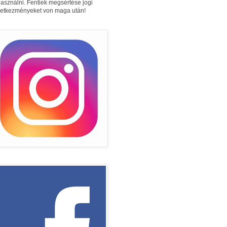
használni. Fentiek megsértése jogi
etkezményeket von maga után!