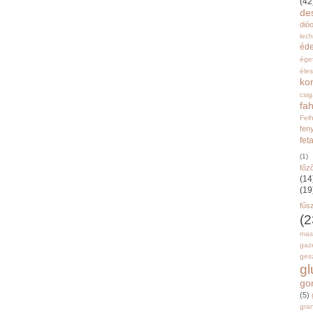
(42
de
dióo
lec
éd
ége
éle
ko
csi
fah
Fel
fen
fet
(1)
főz
(14
(19
fűs
(2
mas
gaz
gesz
g
go
(5)
gran