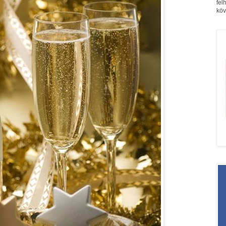
fel
köv