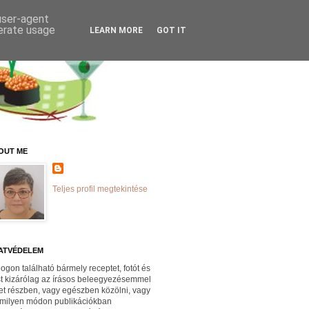
 user-agent
nerate usage
LEARN MORE
GOT IT
OUT ME
Teljes profil megtekintése
ATVÉDELEM
logon található bármely receptet, fotót és
st kizárólag az írásos beleegyezésemmel
et részben, vagy egészben közölni, vagy
milyen módon publikációkban