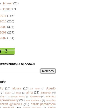
►
február
(23)
►
január
(7)
2011
(166)
2010
(250)
2009
(307)
2008
(257)
2007
(131)
RESÉS EBBEN A BLOGBAN
MKÉK
Ajánló
fry
(14)
áfonya
(15)
air fryer
(1)
45)
alma
(28)
almaecet
(4)
ajvár
(1)
akác
(2)
amaretto
(4)
ananász
ránt
(1)
amaretti keksz
(1)
aprósütemény
(22)
aranydurbincs
(2)
articsóka
aszalt gyümölcs
(15)
aszalt paradicsom