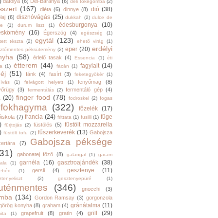
)
datolya
(6)
Dél-Baranya
(6)
déli tőkegomba
(2)
sszert
(167)
dió
(38)
diéta
(6)
dinnye
(8)
disznóvágás
(25)
laj
(6)
dukkah
(2)
dulce de
édesburgonya
(10)
he
(1)
durum liszt
(1)
eskömény
(16)
Égerszög
(4)
egészség
(1)
egytál
(123)
tett tészta
(2)
ehető virág
(1)
erdélyi
eper
(20)
sztőmentes péksütemény
(2)
nyha
(58)
érlelő tasak
(4)
Essencia
(1)
éti
étterem
(44)
fagylalt
(14)
ga
(1)
fácán
(1)
éj
(51)
fánk
(4)
fasírt
(3)
feketegyökér
(1)
fenyőmag
(8)
hívás
(1)
felvágott helyett
(1)
yőrügy
(3)
fermentáló gép
(4)
fermentálás
(2)
finger food
(78)
a
(20)
fodroskel
(2)
fogas
fokhagyma
(322)
főzelék
(17)
francia
(24)
füge
őiskola
(7)
frittata
(1)
fusilli
(1)
)
füstölt mozzarella
füstölés
(5)
fürjtojás
(2)
)
fűszerkeverék
(13)
Gabojsza
füstölt tofu
(2)
Gabojsza péksége
zertára
(7)
31)
gabonatej főző
(8)
galangal
(1)
garam
garnéla
(16)
gasztroajándék
(38)
ala
(1)
gesztenye
(11)
gersli
(4)
ebéd
(1)
tenyeliszt
(2)
gesztenyepüré
(1)
luténmentes
(346)
gnocchi
(3)
mba
(134)
Gordon Ramsay
(3)
gorgonzola
gránátalma
(11)
görög konyha
(8)
graham
(4)
grill
(29)
grapefruit
(8)
gratin
(4)
ita
(1)