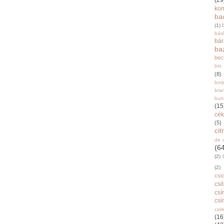
(29
ko
ba
(1)
bár
bá
ba
bec
bio
(8)
bor
bra
burr
(15
cék
(5)
ci
de 
(6
(2)
(2)
csi
csi
csí
csi
csir
(16