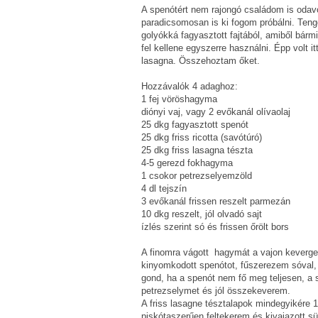
A spenótért nem rajongó családom is odavol
paradicsomosan is ki fogom próbálni. Teng
golyókká fagyasztott fajtából, amiből bármi
fel kellene egyszerre használni. Épp volt i
lasagna. Összehoztam őket.
Hozzávalók 4 adaghoz:
1 fej vöröshagyma
diónyi vaj, vagy 2 evőkanál olívaolaj
25 dkg fagyasztott spenót
25 dkg friss ricotta (savótúró)
25 dkg friss lasagna tészta
4-5 gerezd fokhagyma
1 csokor petrezselyemzöld
4 dl tejszín
3 evőkanál frissen reszelt parmezán
10 dkg reszelt, jól olvadó sajt
ízlés szerint só és frissen őrölt bors
A finomra vágott hagymát a vajon keverget
kinyomkodott spenótot, fűszerezem sóval,
gond, ha a spenót nem fő meg teljesen, a sü
petrezselymet és jól összekeverem.
A friss lasagne tésztalapok mindegyikére 1
piskótaszerűen feltekerem és kivajazott s