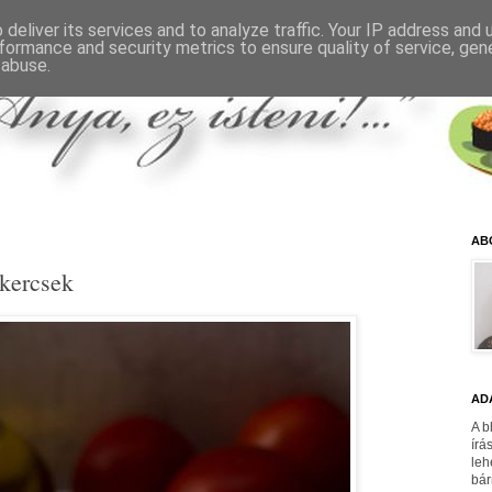
deliver its services and to analyze traffic. Your IP address and
formance and security metrics to ensure quality of service, ge
 abuse.
AB
ekercsek
AD
A b
írá
leh
bár