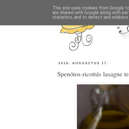
This site uses cookies from Google to 
are shared with Google along with per
statistics, and to detect and address
2016. AUGUSZTUS 17.
Spenótos-ricottás lasagne t