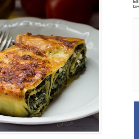
fel
köv