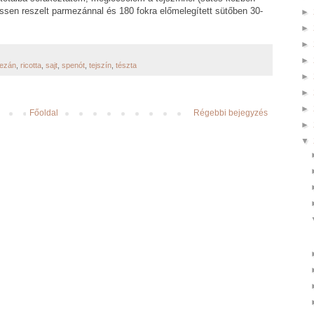
issen reszelt parmezánnal és 180 fokra előmelegített sütőben 30-
►
►
►
►
ezán
,
ricotta
,
sajt
,
spenót
,
tejszín
,
tészta
►
►
►
Főoldal
Régebbi bejegyzés
►
▼