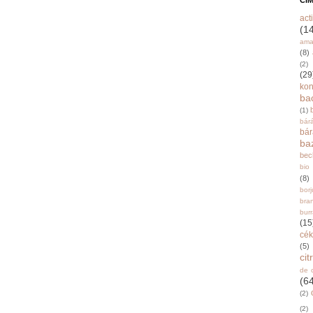
CÍ
acti
(1
ama
(8)
(2)
(29
ko
ba
(1)
bár
bá
ba
bec
bio
(8)
bor
bra
burr
(15
cék
(5)
ci
de 
(6
(2)
(2)