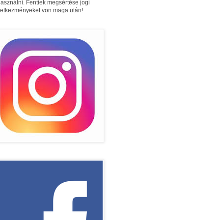
használni. Fentiek megsértése jogi
etkezményeket von maga után!