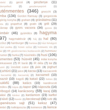
gesztenye
(11)
gersli
(4)
ebéd
(1)
tenyeliszt
(2)
gesztenyepüré
(1)
luténmentes
(346)
gnocchi
(3)
mba
(134)
Gordon Ramsay
(3)
gorgonzola
gránátalma
(11)
görög konyha
(8)
graham
(4)
grill
(29)
grapefruit
(8)
gratin
(4)
ita
(1)
gyors vacsora
(34)
yásnap
(3)
gyoza
(1)
hagyma
ömbér
(46)
gyümölcs
(8)
97)
hal
(80)
hagymalekvár
(4)
háj
(1)
szósz
(4)
hamburger
(5)
harissa
(1)
házi felvágott
házi patika
(1)
hoisin szósz
(2)
hokkaido tök
(2)
hummusz
ár
(2)
HR gluténmentes lisztkeverék
(2)
husi
(106)
humor
(5)
hurka
(7)
húsérlelés
(3)
smentes
(53)
húsvét
(45)
indiai konyha
inkasweet
(7)
IR barát
(6)
IR diéta
(7)
ital
(5)
joghurt
ízesített cukor
(3)
játék
(4)
sztró
(1)
)
juhtúró
(21)
kacsa
(13)
juice
(4)
kacsacomb
kacsamell
(10)
kacsaháj
(1)
kacsamáj
(2)
sazsír
(10)
kakaó
(22)
kagyló
(6)
kakas
(1)
kukkfű
(88)
kalács
(10)
kandirozott
kapor
(26)
káposzta
(14)
mölcs
(5)
kápia
(1)
karácsony
(59)
ribogyó
(14)
karaj
(10)
kardamom
(23)
karfiol
alábé
(5)
kárász
(2)
)
kávé
(12)
kecskesajt
(30)
kefir
(6)
kaviár
(1)
kpenészes sajt
(51)
keksz
(47)
kence
bimbó
(5)
kelkáposzta
(8)
kemence
(9)