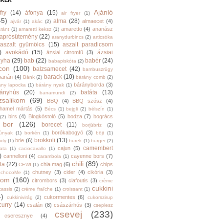
MKÉK
Ajánló
fry
(14)
áfonya
(15)
air fryer
(1)
45)
alma
(28)
almaecet
(4)
ajvár
(1)
akác
(2)
amaretto
(4)
ananász
ránt
(1)
amaretti keksz
(1)
aprósütemény
(22)
aranydurbincs
(2)
articsóka
aszalt gyümölcs
(15)
aszalt paradicsom
)
avokádó
(15)
ázsiai
ázsiai citromfű
(3)
nyha
(29)
bab
(22)
babér
(24)
babapiskóta
(2)
con
(100)
balzsamecet
(42)
bambuszrügy
barack
(10)
banán
(4)
Bánk
(2)
bárány comb
(2)
bárányborda
(3)
ány lapocka
(1)
bárány nyak
(1)
rányhús
(20)
batáta
(13)
barramundi
(2)
zsalikom
(69)
BBQ
(4)
BBQ szósz
(4)
hamel mártás
(5)
Bécs
(1)
bejgli
(2)
bélszín
(1)
birs
(4)
Blogkóstoló
(5)
bodza
(7)
bogrács
(2)
bor
(126)
borecet
(11)
borjúbríz
(2)
borókabogyó
(3)
júnyak
(1)
borkén
(1)
böjt
(1)
brokkoli
(13)
brie
(6)
ndy
(1)
burek
(1)
burger
(2)
camembert
cajun
(5)
ata
(1)
caciocavallo
(1)
)
cannelloni
(4)
cayenne bors
(7)
carambola
(1)
chili
(89)
la
(22)
chia mag
(6)
chips
CEWI
(1)
chutney
(3)
cider
(4)
cikória
(3)
chocoMe
(1)
trom
(160)
citrombors
(3)
clafoutis
(3)
crème
cukkini
cassis
(2)
crème fraîche
(1)
croissant
(1)
4)
cukormentes
(6)
cukkinivirág
(2)
cukorszirup
curry
(14)
csalán
(8)
császárhús
(3)
cseplesz
csevej
(233)
cseresznye
(4)