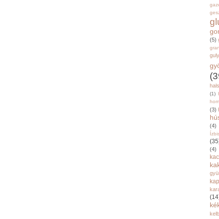
gaz
gesz
g
go
(5)
gran
gul
gy
(3
hal
(1)
hom
(3)
hú
(4)
Ízbi
(35
(4)
kac
ka
gyü
kap
kar
(14
ké
kel