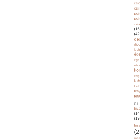
csi
csi
csí
csi
csir
(16
(42
de
dióo
lec
éd
ége
éle
ko
csi
fah
Fel
fen
fet
(1)
főz
(14
(19
fűs
(2
mas