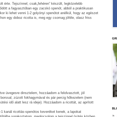
t érte. Tejszínnel, csak„fehéren” készült, legközelebb
ődött a fagyasztóban egy zacskó spenót, abból a praktikusan
kor ki lehet venni 1-2 golyónyi spenótot anélkül, hogy az egészet
tthon egy doboz ricotta is, meg egy csomag jóféle, olasz friss
GR
ve üvegesre dinsztelem, hozzáadom a felolvasztott, jól
 borssal, zúzott fokhagymával és pár percig hőkezelem (nem
tési idő alatt lesz rá ideje). Hozzáadom a ricottát, az aprított
BL
-1 kanál ricottás-spenótos keveréket kenek, a lapokat
►
ütőtálba sorakoztatom, meglocsolom a tejszínnel (sütés közben