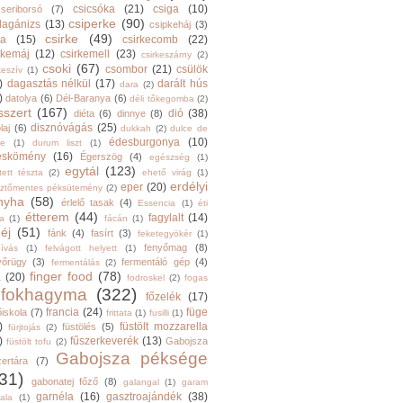
csicsóka
(21)
csiga
(10)
cseriborsó
(7)
csiperke
(90)
llagánizs
(13)
csipkeháj
(3)
csirke
(49)
ra
(15)
csirkecomb
(22)
rkemáj
(12)
csirkemell
(23)
csirkeszárny
(2)
csoki
(67)
csombor
(21)
csülök
keszív
(1)
)
dagasztás nélkül
(17)
darált hús
dara
(2)
)
datolya
(6)
Dél-Baranya
(6)
déli tőkegomba
(2)
sszert
(167)
dió
(38)
diéta
(6)
dinnye
(8)
disznóvágás
(25)
laj
(6)
dukkah
(2)
dulce de
édesburgonya
(10)
he
(1)
durum liszt
(1)
eskömény
(16)
Égerszög
(4)
egészség
(1)
egytál
(123)
tett tészta
(2)
ehető virág
(1)
erdélyi
eper
(20)
sztőmentes péksütemény
(2)
nyha
(58)
érlelő tasak
(4)
Essencia
(1)
éti
étterem
(44)
fagylalt
(14)
ga
(1)
fácán
(1)
éj
(51)
fánk
(4)
fasírt
(3)
feketegyökér
(1)
fenyőmag
(8)
hívás
(1)
felvágott helyett
(1)
yőrügy
(3)
fermentáló gép
(4)
fermentálás
(2)
finger food
(78)
a
(20)
fodroskel
(2)
fogas
fokhagyma
(322)
főzelék
(17)
francia
(24)
füge
őiskola
(7)
frittata
(1)
fusilli
(1)
)
füstölt mozzarella
füstölés
(5)
fürjtojás
(2)
)
fűszerkeverék
(13)
Gabojsza
füstölt tofu
(2)
Gabojsza péksége
zertára
(7)
31)
gabonatej főző
(8)
galangal
(1)
garam
garnéla
(16)
gasztroajándék
(38)
ala
(1)