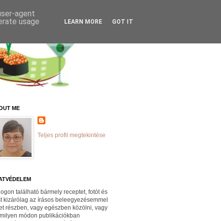
 user-agent
nerate usage
LEARN MORE
GOT IT
OUT ME
Teljes profil megtekintése
ATVÉDELEM
logon található bármely receptet, fotót és
st kizárólag az írásos beleegyezésemmel
et részben, vagy egészben közölni, vagy
milyen módon publikációkban