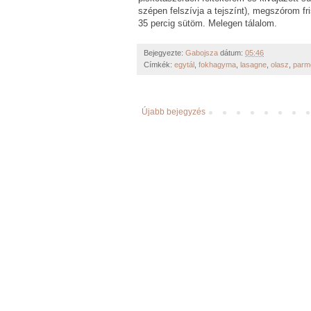
szépen felszívja a tejszínt), megszórom fr
35 percig sütöm. Melegen tálalom.
Bejegyezte:
Gabojsza
dátum:
05:46
Címkék:
egytál
,
fokhagyma
,
lasagne
,
olasz
,
parm
Újabb bejegyzés