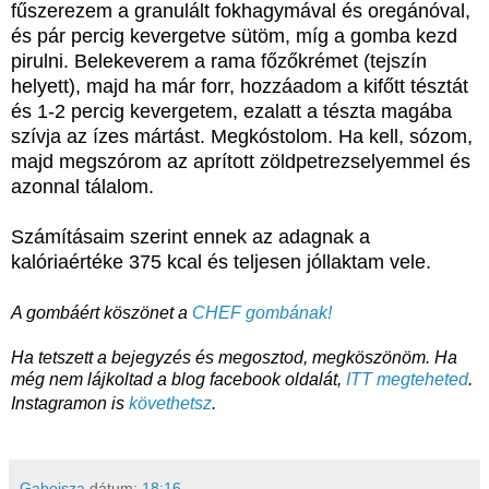
fűszerezem a granulált fokhagymával és oregánóval,
és pár percig kevergetve sütöm, míg a gomba kezd
pirulni. Belekeverem a rama főzőkrémet (tejszín
helyett), majd ha már forr, hozzáadom a kifőtt tésztát
és 1-2 percig kevergetem, ezalatt a tészta magába
szívja az ízes mártást. Megkóstolom. Ha kell, sózom,
majd megszórom az aprított zöldpetrezselyemmel és
azonnal tálalom.
Számításaim szerint ennek az adagnak a
kalóriaértéke 375 kcal és teljesen jóllaktam vele.
A gombáért köszönet a
CHEF gombának!
Ha tetszett a bejegyzés és megosztod, megköszönöm. Ha
még nem lájkoltad a blog facebook oldalát,
ITT megteheted
.
Instagramon is
követhetsz
.
Gabojsza
dátum:
18:16