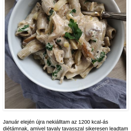
Január elején újra nekiálltam az 1200 kcal-ás
diétámnak, amivel tavaly tavasszal sikeresen leadtam