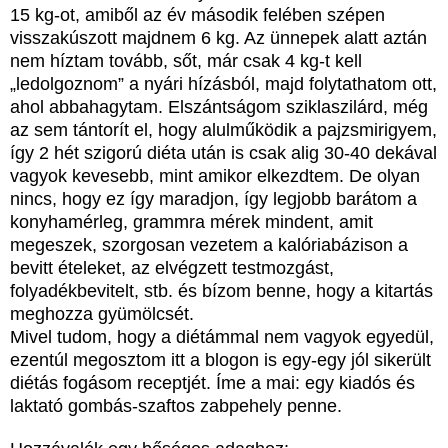
15 kg-ot, amiből az év második felében szépen
visszakúszott majdnem 6 kg. Az ünnepek alatt aztán
nem híztam tovább, sőt, már csak 4 kg-t kell
„ledolgoznom” a nyári hízásból, majd folytathatom ott,
ahol abbahagytam. Elszántságom sziklaszilárd, még
az sem tántorít el, hogy alulműködik a pajzsmirigyem,
így 2 hét szigorú diéta után is csak alig 30-40 dekával
vagyok kevesebb, mint amikor elkezdtem. De olyan
nincs, hogy ez így maradjon, így legjobb barátom a
konyhamérleg, grammra mérek mindent, amit
megeszek, szorgosan vezetem a kalóriabázison a
bevitt ételeket, az elvégzett testmozgást,
folyadékbevitelt, stb. és bízom benne, hogy a kitartás
meghozza gyümölcsét.
Mivel tudom, hogy a diétámmal nem vagyok egyedül,
ezentúl megosztom itt a blogon is egy-egy jól sikerült
diétás fogásom receptjét. Íme a mai: egy kiadós és
laktató gombás-szaftos zabpehely penne.