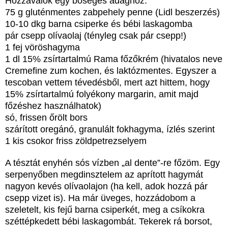
Hozzávalók egy bőséges adaghoz:
75 g gluténmentes zabpehely penne (Lidl beszerzés)
10-10 dkg barna csiperke és bébi laskagomba
pár csepp olívaolaj (tényleg csak pár csepp!)
1 fej vöröshagyma
1 dl 15% zsírtartalmú Rama főzőkrém (hivatalos neve
Cremefine zum kochen, és laktózmentes. Egyszer a
tescoban vettem tévedésből, mert azt hittem, hogy
15% zsírtartalmú folyékony margarin, amit majd
főzéshez használhatok)
só, frissen őrölt bors
szárított oregánó, granulált fokhagyma, ízlés szerint
1 kis csokor friss zöldpetrezselyem
A tésztát enyhén sós vízben „al dente”-re főzöm. Egy
serpenyőben megdinsztelem az aprított hagymát
nagyon kevés olívaolajon (ha kell, adok hozzá pár
csepp vizet is). Ha már üveges, hozzádobom a
szeletelt, kis fejű barna csiperkét, meg a csíkokra
széttépkedett bébi laskagombát. Tekerek rá borsot,