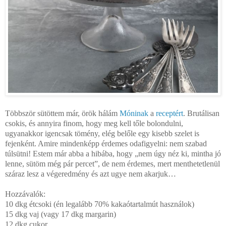
Többször sütöttem már, örök hálám
Móninak
a
receptért
. Brutálisan
csokis, és annyira finom, hogy meg kell tőle bolondulni,
ugyanakkor igencsak tömény, elég belőle egy kisebb szelet is
fejenként. Amire mindenképp érdemes odafigyelni: nem szabad
túlsütni! Estem már abba a hibába, hogy „nem úgy néz ki, mintha jó
lenne, sütöm még pár percet”, de nem érdemes, mert menthetetlenül
száraz lesz a végeredmény és azt ugye nem akarjuk…
Hozzávalók:
10 dkg étcsoki (én legalább 70% kakaótartalmút használok)
15 dkg vaj (vagy 17 dkg margarin)
12 dkg cukor