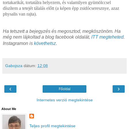
tortakarikát, tortatálra helyezem, és valamilyen gyümölccsel
díszítem a tetejét tálalás előtt (a képen épp zsidócseresznye, azaz
physalis van rajta).
Ha tetszett a bejegyzés és megosztod, megköszönöm. Ha
még nem lájkoltad a blog facebook oldalát,
ITT megteheted
.
Instagramon is
követhetsz
.
Gabojsza
dátum:
12:08
‹
›
Főoldal
Internetes verzió megtekintése
About Me
Teljes profil megtekintése