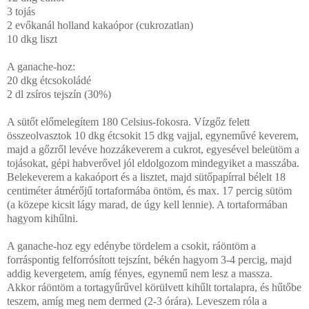
3 tojás
2 evőkanál holland kakaópor (cukrozatlan)
10 dkg liszt
A ganache-hoz:
20 dkg étcsokoládé
2 dl zsíros tejszín (30%)
A sütőt előmelegítem 180 Celsius-fokosra. Vízgőz felett
összeolvasztok 10 dkg étcsokit 15 dkg vajjal, egyneművé keverem,
majd a gőzről levéve hozzákeverem a cukrot, egyesével beleütöm a
tojásokat, gépi habverővel jól eldolgozom mindegyiket a masszába.
Belekeverem a kakaóport és a lisztet, majd sütőpapírral bélelt 18
centiméter átmérőjű tortaformába öntöm, és max. 17 percig sütöm
(a közepe kicsit lágy marad, de úgy kell lennie). A tortaformában
hagyom kihűlni.
A ganache-hoz egy edénybe tördelem a csokit, ráöntöm a
forráspontig felforrósított tejszínt, békén hagyom 3-4 percig, majd
addig kevergetem, amíg fényes, egynemű nem lesz a massza.
Akkor ráöntöm a tortagyűrűvel körülvett kihűlt tortalapra, és hűtőbe
teszem, amíg meg nem dermed (2-3 órára). Leveszem róla a