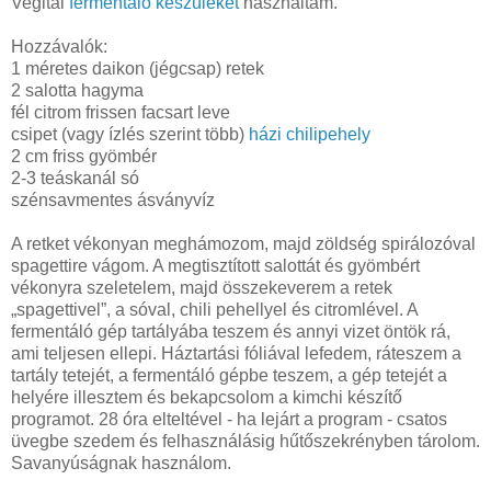
Vegital
fermentáló készüléket
használtam.
Hozzávalók:
1 méretes daikon (jégcsap) retek
2 salotta hagyma
fél citrom frissen facsart leve
csipet (vagy ízlés szerint több)
házi chilipehely
2 cm friss gyömbér
2-3 teáskanál só
szénsavmentes ásványvíz
A retket vékonyan meghámozom, majd zöldség spirálozóval
spagettire vágom. A megtisztított salottát és gyömbért
vékonyra szeletelem, majd összekeverem a retek
„spagettivel”, a sóval, chili pehellyel és citromlével. A
fermentáló gép tartályába teszem és annyi vizet öntök rá,
ami teljesen ellepi. Háztartási fóliával lefedem, ráteszem a
tartály tetejét, a fermentáló gépbe teszem, a gép tetejét a
helyére illesztem és bekapcsolom a kimchi készítő
programot. 28 óra elteltével - ha lejárt a program - csatos
üvegbe szedem és felhasználásig hűtőszekrényben tárolom.
Savanyúságnak használom.