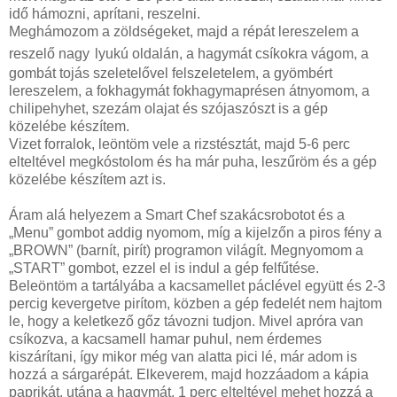
idő hámozni, aprítani, reszelni.
Meghámozom a zöldségeket, majd a répát lereszelem a
reszelő nagy
lyukú oldalán, a hagymát csíkokra vágom, a
gombát tojás szeletelővel felszeletelem, a gyömbért
lereszelem, a fokhagymát fokhagymaprésen átnyomom, a
chilipehyhet, szezám olajat és szójaszószt is a gép
közelébe készítem.
Vizet forralok, leöntöm vele a rizstésztát, majd 5-6 perc
elteltével megkóstolom és ha már puha, leszűröm és a gép
közelébe készítem azt is.
Áram alá helyezem a Smart Chef szakácsrobotot és a
„Menu” gombot addig nyomom, míg a kijelzőn a piros fény a
„BROWN” (barnít, pirít) programon világít. Megnyomom a
„START” gombot, ezzel el is indul a gép felfűtése.
Beleöntöm a tartályába a kacsamellet páclével együtt és 2-3
percig kevergetve pirítom, közben a gép fedelét nem hajtom
le, hogy a keletkező gőz távozni tudjon. Mivel apróra van
csíkozva, a kacsamell hamar puhul, nem érdemes
kiszárítani, így mikor még van alatta pici lé, már adom is
hozzá a sárgarépát. Elkeverem, majd hozzáadom a kápia
paprikát, utána a hagymát. 1 perc elteltével mehet hozzá a