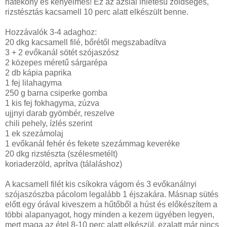
hatékony és kényelmes! Ez az ázsiai ihletésű zöldséges,
rizstésztás kacsamell 10 perc alatt elkészült benne.
Hozzávalók 3-4 adaghoz:
20 dkg kacsamell filé, bőrétől megszabadítva
3 + 2 evőkanál sötét szójaszósz
2 közepes méretű sárgarépa
2 db kápia paprika
1 fej lilahagyma
250 g barna csiperke gomba
1 kis fej fokhagyma, zúzva
ujjnyi darab gyömbér, reszelve
chili pehely, ízlés szerint
1 ek szezámolaj
1 evőkanál fehér és fekete szezámmag keveréke
20 dkg rizstészta (szélesmetélt)
koriaderzöld, aprítva (tálaláshoz)
A kacsamell filét kis csíkokra vágom és 3 evőkanálnyi
szójaszószba pácolom legalább 1 éjszakára. Másnap sütés
előtt egy órával kiveszem a hűtőből a húst és előkészítem a
többi alapanyagot, hogy minden a kezem ügyében legyen,
mert maga az étel 8-10 perc alatt elkészül, ezalatt már nincs