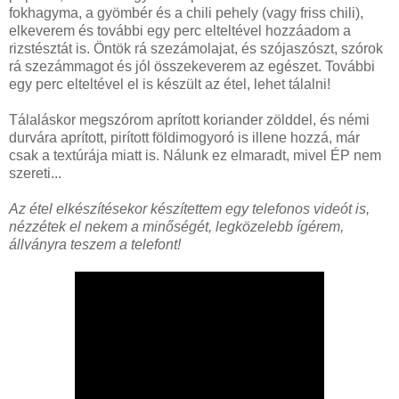
fokhagyma, a gyömbér és a chili pehely (vagy friss chili),
elkeverem és további egy perc elteltével hozzáadom a
rizstésztát is. Öntök rá szezámolajat, és szójaszószt, szórok
rá szezámmagot és jól összekeverem az egészet. További
egy perc elteltével el is készült az étel, lehet tálalni!
Tálaláskor megszórom aprított koriander zölddel, és némi
durvára aprított, pirított földimogyoró is illene hozzá, már
csak a textúrája miatt is. Nálunk ez elmaradt, mivel ÉP nem
szereti...
Az étel elkészítésekor készítettem egy telefonos videót is,
nézzétek el nekem a minőségét, legközelebb ígérem,
állványra teszem a telefont!