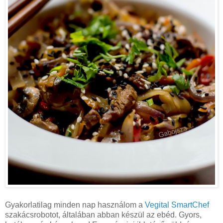
Gyakorlatilag minden nap használom a
Vegital SmartChef
szakácsrobotot, általában abban készül az ebéd. Gyors,