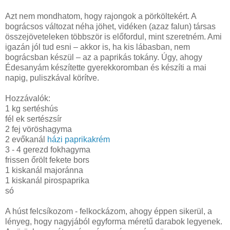
Azt nem mondhatom, hogy rajongok a pörköltekért. A
bográcsos változat néha jöhet, vidéken (azaz falun) társas
összejöveteleken többször is előfordul, mint szeretném. Ami
igazán jól tud esni – akkor is, ha kis lábasban, nem
bográcsban készül – az a paprikás tokány. Úgy, ahogy
Édesanyám készítette gyerekkoromban és készíti a mai
napig, puliszkával körítve.
Hozzávalók:
1 kg sertéshús
fél ek sertészsír
2 fej vöröshagyma
2 evőkanál
házi paprikakrém
3 - 4 gerezd fokhagyma
frissen őrölt fekete bors
1 kiskanál majoránna
1 kiskanál pirospaprika
só
A húst felcsíkozom - felkockázom, ahogy éppen sikerül, a
lényeg, hogy nagyjából egyforma méretű darabok legyenek.