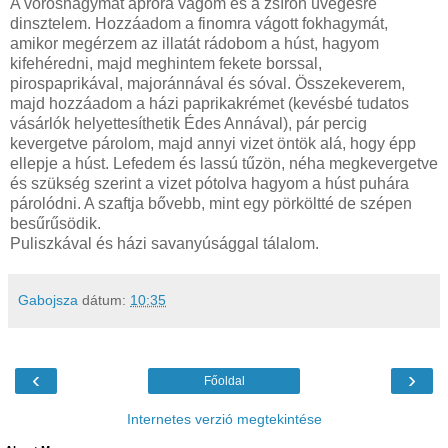
A vöröshagymát apróra vágom és a zsíron üvegesre
dinsztelem. Hozzáadom a finomra vágott fokhagymát,
amikor megérzem az illatát rádobom a húst, hagyom
kifehéredni, majd meghintem fekete borssal,
pirospaprikával, majoránnával és sóval. Összekeverem,
majd hozzáadom a házi paprikakrémet (kevésbé tudatos
vásárlók helyettesíthetik Édes Annával), pár percig
kevergetve párolom, majd annyi vizet öntök alá, hogy épp
ellepje a húst. Lefedem és lassú tűzön, néha megkevergetve
és szükség szerint a vizet pótolva hagyom a húst puhára
párolódni. A szaftja bővebb, mint egy pörköltté de szépen
besűrűsödik.
Puliszkával és házi savanyúsággal tálalom.
Gabojsza
dátum:
10:35
‹
›
Főoldal
Internetes verzió megtekintése