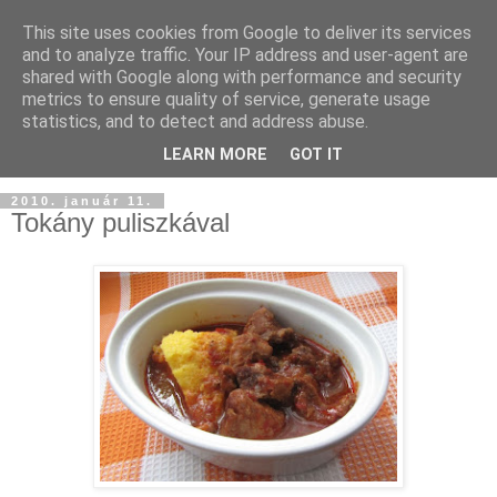
This site uses cookies from Google to deliver its services
and to analyze traffic. Your IP address and user-agent are
shared with Google along with performance and security
metrics to ensure quality of service, generate usage
statistics, and to detect and address abuse.
LEARN MORE
GOT IT
2010. január 11.
Tokány puliszkával