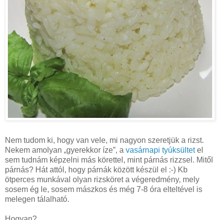
Nem tudom ki, hogy van vele, mi nagyon szeretjük a rizst.
Nekem amolyan „gyerekkor íze”, a
vasárnapi tyúksültet
el
sem tudnám képzelni más körettel, mint párnás rizzsel. Mitől
párnás? Hát attól, hogy párnák között készül el :-) Kb
ötperces munkával olyan rizsköret a végeredmény, mely
sosem ég le, sosem mászkos és még 7-8 óra elteltével is
melegen tálalható.
Hogyan?