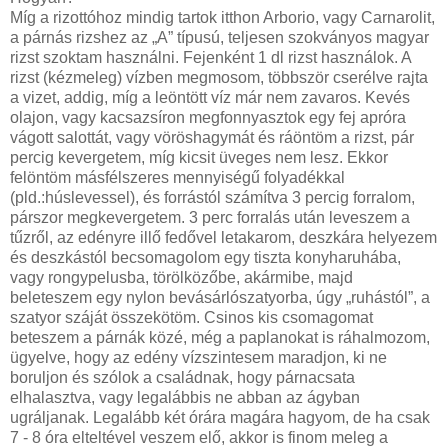
Míg a rizottóhoz mindig tartok itthon Arborio, vagy Carnarolit,
a párnás rizshez az „A” típusú, teljesen szokványos magyar
rizst szoktam használni. Fejenként 1 dl rizst használok. A
rizst (kézmeleg) vízben megmosom, többször cserélve rajta
a vizet, addig, míg a leöntött víz már nem zavaros. Kevés
olajon, vagy kacsazsíron megfonnyasztok egy fej apróra
vágott salottát, vagy vöröshagymát és ráöntöm a rizst, pár
percig kevergetem, míg kicsit üveges nem lesz. Ekkor
felöntöm másfélszeres mennyiségű folyadékkal
(pld.:húslevessel), és forrástól számítva 3 percig forralom,
párszor megkevergetem. 3 perc forralás után leveszem a
tűzről, az edényre illő fedővel letakarom, deszkára helyezem
és deszkástól becsomagolom egy tiszta konyharuhába,
vagy rongypelusba, törölközőbe, akármibe, majd
beleteszem egy nylon bevásárlószatyorba, úgy „ruhástól”, a
szatyor száját összekötöm. Csinos kis csomagomat
beteszem a párnák közé, még a paplanokat is ráhalmozom,
ügyelve, hogy az edény vízszintesem maradjon, ki ne
boruljon és szólok a családnak, hogy párnacsata
elhalasztva, vagy legalábbis ne abban az ágyban
ugráljanak. Legalább két órára magára hagyom, de ha csak
7 - 8 óra elteltével veszem elő, akkor is finom meleg a