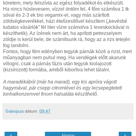
köretem, mely felszívta az egész folyadékot és elkészült.
Ha nincs húslevesem, vízzel öntöm fel, 4 főre számítva 1 tk
sóval és 2-3 ek bio vegamix-el, vagy más szárított
zöldségkeverékkel, házi ételízesítővel készítem („kevésbé
tudatos vásárlók” fél liter vízre számolva 1 leveskockával is
készíthetik). Az ízének nem árt, ha aprított petrezselyem
zöldje is kerül bele, de számítsunk rá, hogy az a rizs tetején
fog landolni.
Fontos, hogy fém edényben tegyük párnák közé a rizst, mert
műanyagban nem puhul meg. Ha vendégek előtt akarunk
villogni, csak a párnás fázis után tegyük kiolajozott
(kizsírozott) formába, amiből kiborítva lehet tálalni.
A maradékából (már ha marad), egy kis apróra vágott
hagymával, pár csepp citromlével és egy lecsepegtetett
tonhalkonzervvel finom halsaláta készíthető.
Gabojsza
dátum:
09:47
‹
›
Főoldal