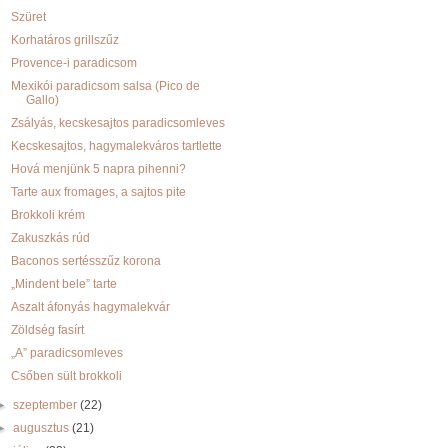
Szüret
Korhatáros grillszűz
Provence-i paradicsom
Mexikói paradicsom salsa (Pico de
Gallo)
Zsályás, kecskesajtos paradicsomleves
Kecskesajtos, hagymalekváros tartlette
Hová menjünk 5 napra pihenni?
Tarte aux fromages, a sajtos pite
Brokkoli krém
Zakuszkás rúd
Baconos sertésszűz korona
„Mindent bele” tarte
Aszalt áfonyás hagymalekvár
Zöldség fasírt
„A” paradicsomleves
Csőben sült brokkoli
►
szeptember
(22)
►
augusztus
(21)