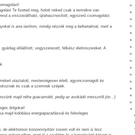
somagolást!
►
golást Te fizeted meg, holott neked csak a termékre van
►
resd a visszaváltható, újrahasznosított, egyszerű csomagolást.
►
►
yokat is arra tanítom, mindig nézzék meg a beltartalmat, mert a
►
►
►
yárilag előállított, vegyszerezett, félkész élelmiszereket. A
►
►
k.
►
►
ométert utaztatott, mesterségesen érlelt, agyoncsomagolt és
►
ést okoznak és csak a szemnek szépek.
►
►
s eszünk majd néha guacamolét, pedig az avokádó messziről jön…)
►
eges dolgokat!
▼
sa majd kidobása energiapazarlással és felesleges
, de elektromos konzervnyitóm sosem volt és nem is lesz.
gas polcon pihen, mert jó a csuklóm és a kenyérvágó késem is.