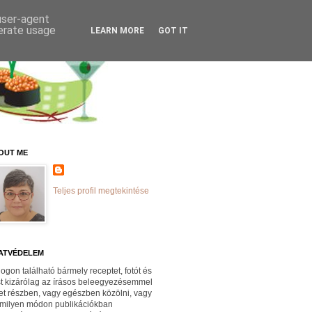
 user-agent
nerate usage
LEARN MORE
GOT IT
OUT ME
Teljes profil megtekintése
ATVÉDELEM
logon található bármely receptet, fotót és
st kizárólag az írásos beleegyezésemmel
et részben, vagy egészben közölni, vagy
milyen módon publikációkban