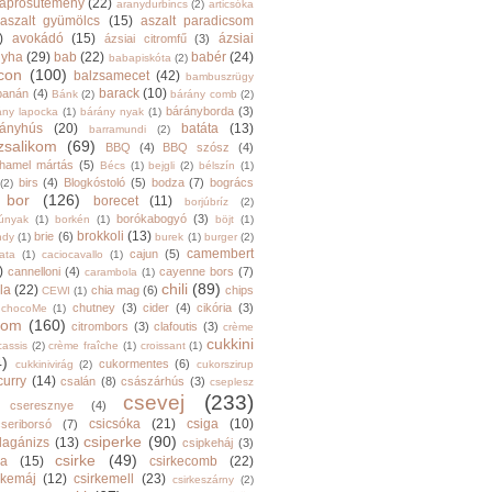
aprósütemény
(22)
aranydurbincs
(2)
articsóka
aszalt gyümölcs
(15)
aszalt paradicsom
)
avokádó
(15)
ázsiai
ázsiai citromfű
(3)
nyha
(29)
bab
(22)
babér
(24)
babapiskóta
(2)
con
(100)
balzsamecet
(42)
bambuszrügy
barack
(10)
banán
(4)
Bánk
(2)
bárány comb
(2)
bárányborda
(3)
ány lapocka
(1)
bárány nyak
(1)
rányhús
(20)
batáta
(13)
barramundi
(2)
zsalikom
(69)
BBQ
(4)
BBQ szósz
(4)
hamel mártás
(5)
Bécs
(1)
bejgli
(2)
bélszín
(1)
birs
(4)
Blogkóstoló
(5)
bodza
(7)
bogrács
(2)
bor
(126)
borecet
(11)
borjúbríz
(2)
borókabogyó
(3)
júnyak
(1)
borkén
(1)
böjt
(1)
brokkoli
(13)
brie
(6)
ndy
(1)
burek
(1)
burger
(2)
camembert
cajun
(5)
ata
(1)
caciocavallo
(1)
)
cannelloni
(4)
cayenne bors
(7)
carambola
(1)
chili
(89)
la
(22)
chia mag
(6)
chips
CEWI
(1)
chutney
(3)
cider
(4)
cikória
(3)
chocoMe
(1)
trom
(160)
citrombors
(3)
clafoutis
(3)
crème
cukkini
cassis
(2)
crème fraîche
(1)
croissant
(1)
4)
cukormentes
(6)
cukkinivirág
(2)
cukorszirup
curry
(14)
csalán
(8)
császárhús
(3)
cseplesz
csevej
(233)
cseresznye
(4)
csicsóka
(21)
csiga
(10)
cseriborsó
(7)
csiperke
(90)
llagánizs
(13)
csipkeháj
(3)
csirke
(49)
ra
(15)
csirkecomb
(22)
rkemáj
(12)
csirkemell
(23)
csirkeszárny
(2)