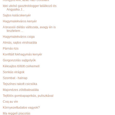
Rongyos kifli, azaz házi croissant
Idei utolsó gasztroblogger találkozó és
Angyalka J...
Sajtos kalácskenyér
Hagymalekváros kenyér
A brassói diétás változata, avagy én is
tesztelem ...
Hagymalekváros csiga
Almás, sajtos virslisaláta
Párnás rizs
Konfitált fokhagymás kenyér
Gorgonzolás sajtgolyók
Kéksajtos töltött csirkemell
Sonkás virágok
Szombat - halnap
Tejszínes rakott csicsóka
Majonézes zöldbabsaláta
Tejfölös gombapaprikás, puliszkával
Coq au vin
Környezettudatos vagyok?
Ma reggeli piacolás