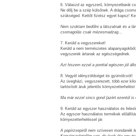
6. Válaszd az egyszerű, környezetbarát c
Ne dőlj be a szép külsőnek. A drága csoma
szükséged. Kettőt fizetsz egyet kapsz! Ke
Nem szoktam bedőlni a látszatnak és a lán
csomagolás csak mézesmadzag…
7. Kerüld a vegyszereket!
Kerüld a nem természetes alapanyagokból, g
vegyszerek ártanak az egészségednek.
Azt hiszem ezzel a ponttal egészen jól állo
8. Vegyél idényzöldséget és gyümölcsöt!
Az üvegházi, vegyszerezett, több ezer kil
tartósított áruk jelentős környezetterhel
Ma már ezzel sincs gond (azért ezentúl i
9. Kerüld az egyszer használatos és felesl
Az egyszer használatos termékek előállítá
környezetterheléssel jár.
A papírzsepiről nem szívesen mondanék le
Kenyérszeletelőm van, de évek óta egy ma