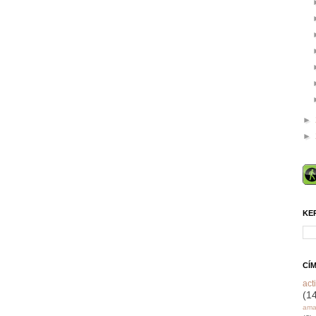
►
►
KE
CÍ
acti
(1
ama