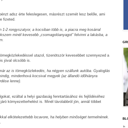
pénzt adsz érte feleslegesen, másrészt szemét lesz belőle, ami
e fizeted.
1-2 rongyszatyor, a kocsiban több is, a piacra meg kosárral
ekszem minél kevesebb „csomagolóanyagot” felvinni a lakásba, a
öm.
GR
ömegközlekedéssel utazol, tizenötször kevesebbet szennyezed a
s jóval olcsóbb is.
ár az is tömegközlekedés, ha négyen szállunk autóba. Gyaloglás
mindig, mindenhová kocsival megyek (az állandó időhiányra
dése lenne).
gokat, ezáltal a helyi gazdaság fenntartásához és fejlődéséhez
járó környezetterhelést is. Minél távolabbról jön, annál többet
kkal elkötelezettebb locavore, ha helyben minőséget termelnének.
BL
…
►