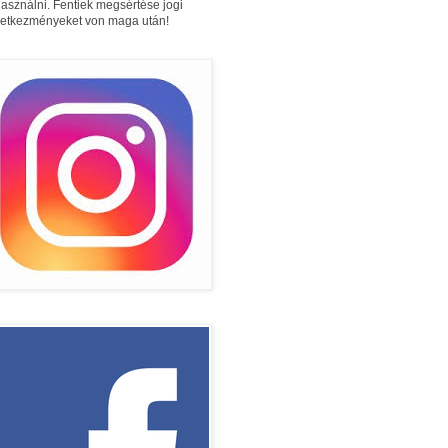
használni. Fentiek megsértése jogi
etkezményeket von maga után!