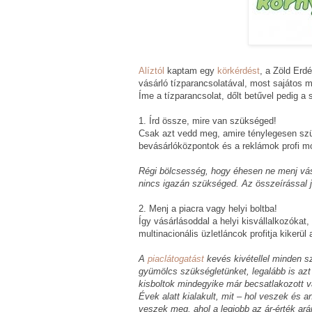
Alíztól
kaptam egy
körkérdést
, a Zöld Erd
vásárló tízparancsolatával, most sajátos
Íme a tízparancsolat, dőlt betűvel pedig a
1. Írd össze, mire van szükséged!
Csak azt vedd meg, amire ténylegesen szü
bevásárlóközpontok és a reklámok profi mó
Régi bölcsesség, hogy éhesen ne menj vásá
nincs igazán szükséged. Az összeírással jó
2. Menj a piacra vagy helyi boltba!
Így vásárlásoddal a helyi kisvállalkozókat,
multinacionális üzletláncok profitja kikerül
A
piaclátogatást
kevés kivétellel minden s
gyümölcs szükségletünket, legalább is az
kisboltok mindegyike már becsatlakozott v
Évek alatt kialakult, mit – hol veszek és
veszek meg, ahol a legjobb az ár-érték ará