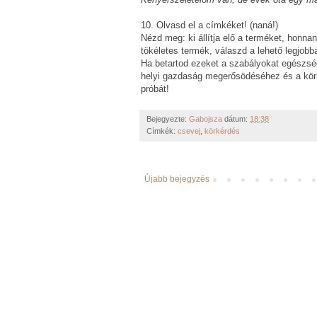
10. Olvasd el a címkéket! (naná!)
Nézd meg: ki állítja elő a terméket, honnan
tökéletes termék, válaszd a lehető legjobba
Ha betartod ezeket a szabályokat egészsé
helyi gazdaság megerősödéséhez és a kö
próbát!
Bejegyezte:
Gabojsza
dátum:
18:38
Címkék:
csevej
,
körkérdés
Újabb bejegyzés