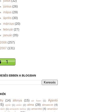
►
július
(32)
►
június
(26)
►
május
(29)
►
április
(30)
►
március
(20)
►
február
(27)
►
január
(35)
2008
(257)
2007
(131)
RESÉS EBBEN A BLOGBAN
MKÉK
Ajánló
fry
(14)
áfonya
(15)
air fryer
(1)
45)
alma
(28)
almaecet
(4)
ajvár
(1)
akác
(2)
amaretto
(4)
ananász
ránt
(1)
amaretti keksz
(1)