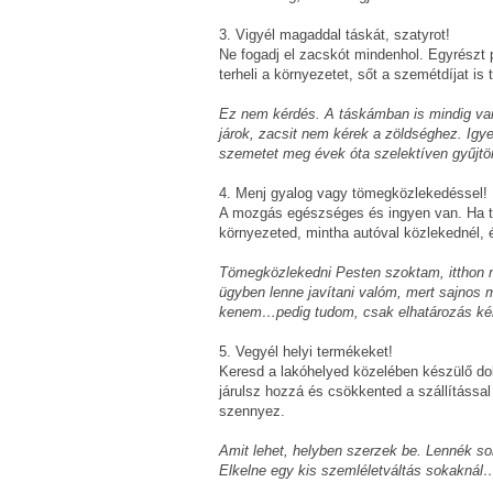
3. Vigyél magaddal táskát, szatyrot!
Ne fogadj el zacskót mindenhol. Egyrészt 
terheli a környezetet, sőt a szemétdíjat is t
Ez nem kérdés. A táskámban is mindig van 
járok, zacsit nem kérek a zöldséghez. Igy
szemetet meg évek óta szelektíven gyűjt
4. Menj gyalog vagy tömegközlekedéssel!
A mozgás egészséges és ingyen van. Ha t
környezeted, mintha autóval közlekednél, é
Tömegközlekedni Pesten szoktam, itthon m
ügyben lenne javítani valóm, mert sajnos 
kenem…pedig tudom, csak elhatározás kér
5. Vegyél helyi termékeket!
Keresd a lakóhelyed közelében készülő dol
járulsz hozzá és csökkented a szállítással 
szennyez.
Amit lehet, helyben szerzek be. Lennék so
Elkelne egy kis szemléletváltás sokaknál