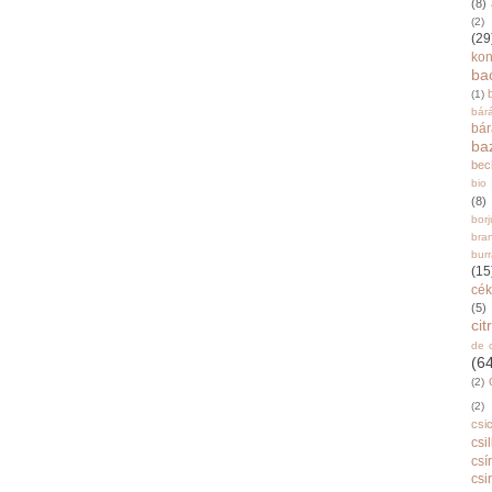
(8)
(2)
(29
ko
ba
(1)
bár
bá
ba
bec
bio
(8)
bor
bra
burr
(15
cék
(5)
ci
de 
(6
(2)
(2)
csi
csi
csí
csi