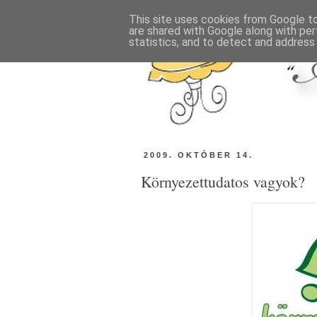
This site uses cookies from Google to 
are shared with Google along with per
statistics, and to detect and address
2009. OKTÓBER 14.
Környezettudatos vagyok?