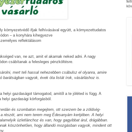
fel
köv
ély környezetvédő ifjak felhívásával együtt, a környezettudatos
 módon – a konyhára kihegyezve
 személyes reflektálásom
kséged van, ne azt, amit el akarnak neked adni. A nagy
don csábítanak a felesleges pénzköltésre.
rolni, mert teli hassal nehezebben csábulsz el olyanra, amire
 barátságban vagyok, évek óta listát írok, vásárláshoz is.
 a helyi gazdaságot támogatod, amitől a te jóléted is függ. A
 a helyi gazdasági körforgásból.
zerdán és szombaton megejtem, ott szerzem be a zöldség-
t a részét, ami nem terem meg Édesanyám kertjében. A helyi
alamelyik üzletlánchoz és van, hogy gagyibbat árul, drágábban.
 annak köszönhetően, hogy állandó mozgásban vagyok, mindent ott
ny.