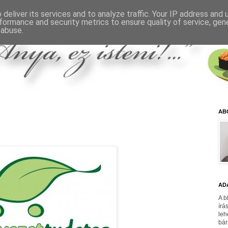
deliver its services and to analyze traffic. Your IP address and
formance and security metrics to ensure quality of service, ge
 abuse.
AB
AD
A b
írá
leh
bár