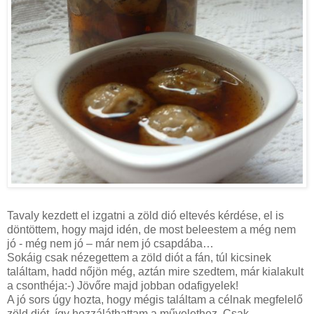
Tavaly kezdett el izgatni a zöld dió eltevés kérdése, el is
döntöttem, hogy majd idén, de most beleestem a még nem
jó - még nem jó – már nem jó csapdába…
Sokáig csak nézegettem a zöld diót a fán, túl kicsinek
találtam, hadd nőjön még, aztán mire szedtem, már kialakult
a csonthéja:-) Jövőre majd jobban odafigyelek!
A jó sors úgy hozta, hogy mégis találtam a célnak megfelelő
zöld diót, így hozzáláthattam a művelethez. Csak