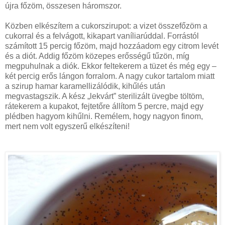
újra főzöm, összesen háromszor.
Közben elkészítem a cukorszirupot: a vizet összefőzöm a
cukorral és a felvágott, kikapart vaníliarúddal. Forrástól
számított 15 percig főzöm, majd hozzáadom egy citrom levét
és a diót. Addig főzöm közepes erősségű tűzön, míg
megpuhulnak a diók. Ekkor feltekerem a tüzet és még egy –
két percig erős lángon forralom. A nagy cukor tartalom miatt
a szirup hamar karamellizálódik, kihűlés után
megvastagszik. A kész „lekvárt” sterilizált üvegbe töltöm,
rátekerem a kupakot, fejtetőre állítom 5 percre, majd egy
plédben hagyom kihűlni. Remélem, hogy nagyon finom,
mert nem volt egyszerű elkészíteni!