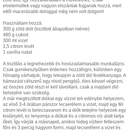
elvetemültek vagy nagyon elszántak fogjanak hozzá, mert
ettől macerásabb dologgal még nem volt dolgom!
Használtam hozzá:
300 g zöld diót (tisztított állapotban mérve)
480 g cukrot
300 ml vizet
1,5 citrom levét
1 vanília rudat
A tisztítás a legnehezebb és hosszadalmasabb munkafázis.
Csak gumikesztyűben érdemes hozzáfogni, különben egy
hónapig várhatjuk, hogy lekopjon a zöld dió festékanyaga. A
hámozást célszerű egy rövid pengéjű, éles késsel végezni,
az összes zöld részt el kell távolítani, csak a majdani dió
belsejére van szükség.
A már megtisztított diókat egy vízzel teli edénybe helyezem,
az első 3-4 órában párszor lecserélem a vizet, majd egy fél
citrom levét is belecsavarom és a diók tetejére helyezek egy
kistányért, ez lenyomja a diókat és a citromos víz alatt tartja
őket. Így várják a másnapot, amikor hideg vízben felteszem
főni és 3 percig hagyom forrni, majd lecserélem a vizet és