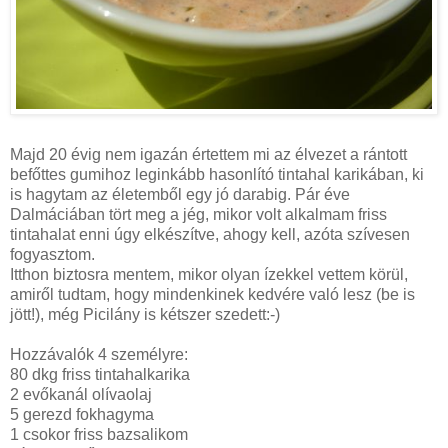
Majd 20 évig nem igazán értettem mi az élvezet a rántott
befőttes gumihoz leginkább hasonlító tintahal karikában, ki
is hagytam az életemből egy jó darabig. Pár éve
Dalmáciában tört meg a jég, mikor volt alkalmam friss
tintahalat enni úgy elkészítve, ahogy kell, azóta szívesen
fogyasztom.
Itthon biztosra mentem, mikor olyan ízekkel vettem körül,
amiről tudtam, hogy mindenkinek kedvére való lesz (be is
jött!), még Picilány is kétszer szedett:-)
Hozzávalók 4 személyre:
80 dkg friss tintahalkarika
2 evőkanál olívaolaj
5 gerezd fokhagyma
1 csokor friss bazsalikom