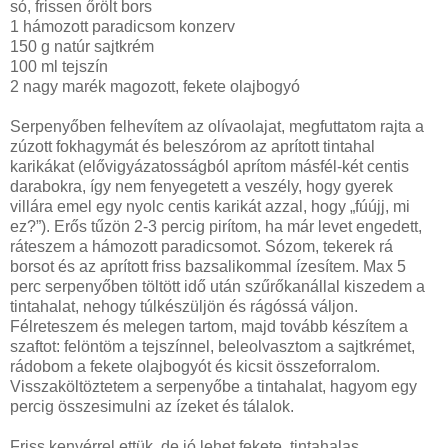
só, frissen őrölt bors
1 hámozott paradicsom konzerv
150 g natúr sajtkrém
100 ml tejszín
2 nagy marék magozott, fekete olajbogyó
Serpenyőben felhevítem az olívaolajat, megfuttatom rajta a
zúzott fokhagymát és beleszórom az aprított tintahal
karikákat (elővigyázatosságból aprítom másfél-két centis
darabokra, így nem fenyegetett a veszély, hogy gyerek
villára emel egy nyolc centis karikát azzal, hogy „fúújj, mi
ez?”). Erős tűzön 2-3 percig pirítom, ha már levet engedett,
ráteszem a hámozott paradicsomot. Sózom, tekerek rá
borsot és az aprított friss bazsalikommal ízesítem. Max 5
perc serpenyőben töltött idő után szűrőkanállal kiszedem a
tintahalat, nehogy túlkészüljön és rágóssá váljon.
Félreteszem és melegen tartom, majd tovább készítem a
szaftot: felöntöm a tejszínnel, beleolvasztom a sajtkrémet,
rádobom a fekete olajbogyót és kicsit összeforralom.
Visszaköltöztetem a serpenyőbe a tintahalat, hagyom egy
percig összesimulni az ízeket és tálalok.
Friss kenyérrel ettük, de jó lehet fekete, tintahalas