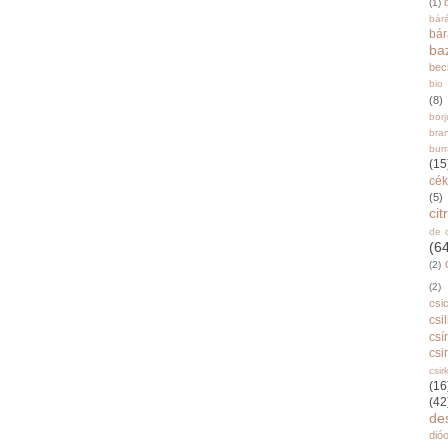
(1)
bár
bá
ba
bec
bio
(8)
bor
bra
burr
(15
cék
(5)
ci
de 
(6
(2)
(2)
csi
csi
csí
csi
csir
(16
(42
de
dióo