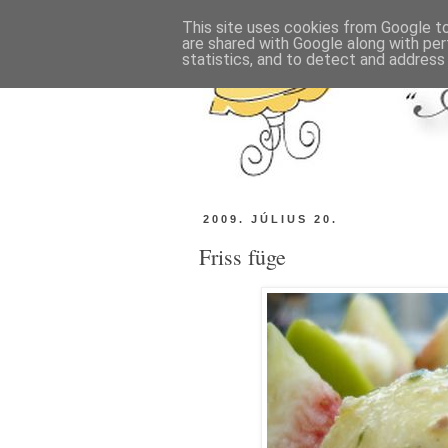
This site uses cookies from Google to 
are shared with Google along with per
statistics, and to detect and address
2009. JÚLIUS 20.
Friss füge