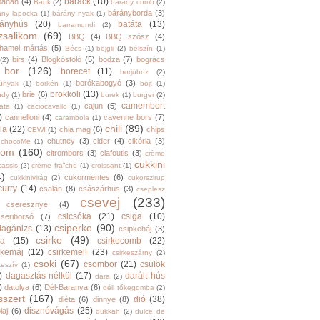
barack
(10)
banán
(4)
Bánk
(2)
bárány comb
(2)
bárányborda
(3)
ány lapocka
(1)
bárány nyak
(1)
rányhús
(20)
batáta
(13)
barramundi
(2)
zsalikom
(69)
BBQ
(4)
BBQ szósz
(4)
hamel mártás
(5)
Bécs
(1)
bejgli
(2)
bélszín
(1)
birs
(4)
Blogkóstoló
(5)
bodza
(7)
bogrács
(2)
bor
(126)
borecet
(11)
borjúbríz
(2)
borókabogyó
(3)
júnyak
(1)
borkén
(1)
böjt
(1)
brokkoli
(13)
brie
(6)
ndy
(1)
burek
(1)
burger
(2)
camembert
cajun
(5)
ata
(1)
caciocavallo
(1)
)
cannelloni
(4)
cayenne bors
(7)
carambola
(1)
chili
(89)
la
(22)
chia mag
(6)
chips
CEWI
(1)
chutney
(3)
cider
(4)
cikória
(3)
chocoMe
(1)
trom
(160)
citrombors
(3)
clafoutis
(3)
crème
cukkini
cassis
(2)
crème fraîche
(1)
croissant
(1)
4)
cukormentes
(6)
cukkinivirág
(2)
cukorszirup
curry
(14)
csalán
(8)
császárhús
(3)
cseplesz
csevej
(233)
cseresznye
(4)
csicsóka
(21)
csiga
(10)
cseriborsó
(7)
csiperke
(90)
llagánizs
(13)
csipkeháj
(3)
csirke
(49)
ra
(15)
csirkecomb
(22)
rkemáj
(12)
csirkemell
(23)
csirkeszárny
(2)
csoki
(67)
csombor
(21)
csülök
keszív
(1)
)
dagasztás nélkül
(17)
darált hús
dara
(2)
)
datolya
(6)
Dél-Baranya
(6)
déli tőkegomba
(2)
sszert
(167)
dió
(38)
diéta
(6)
dinnye
(8)
disznóvágás
(25)
laj
(6)
dukkah
(2)
dulce de