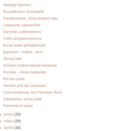
Hétvége Egerben
Bazsalikomos dinnyetatár
Paradicsomos, olivás tintahal ragu
Languszta, egyszerűen
Garnélás cukkinitekercs
Chilis sárgadinnyeleves
Kocka alakú görögdinnyék
Barackos – mákos - túrós
Áfonya likőr
Gombás trottole kéksajt mártással
Rucolás – olivás babsaláta
Piri-piri csirke
Vaníliás zöld dió szirupban
Louis Armstrong Jazz Fesztivál, Bánk
Zabpelyhes, almás sütik
Feketeribizli lekvár
►
június
(26)
►
május
(29)
►
április
(30)