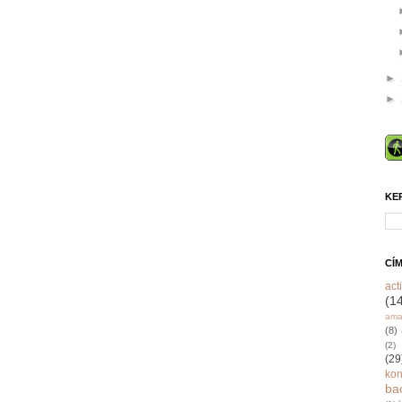
►
►
KE
CÍ
acti
(1
ama
(8)
(2)
(29
ko
ba