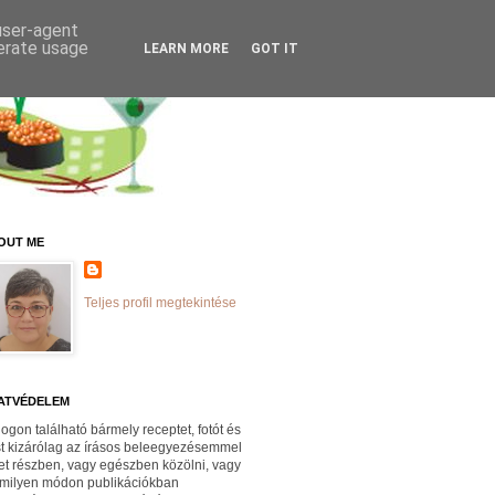
 user-agent
nerate usage
LEARN MORE
GOT IT
OUT ME
Teljes profil megtekintése
ATVÉDELEM
logon található bármely receptet, fotót és
st kizárólag az írásos beleegyezésemmel
et részben, vagy egészben közölni, vagy
milyen módon publikációkban