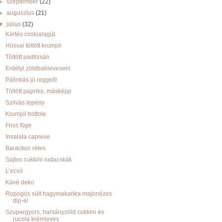
►
szeptember
(22)
►
augusztus
(21)
▼
július
(32)
Körtés csokialagút
Hússal töltött krumpli
Töltött padlizsán
Erdélyi zöldbablevesem
Pálinkás jó reggelt!
Töltött paprika, másképp
Szilvás lepény
Krumpli trottole
Friss füge
Insalata caprese
Barackos rétes
Sajtos cukkini rudacskák
L’ecsó
Kávé deko
Ropogós sült hagymakarika majonézes
dip-el
Szupergyors, harsányzöld cukkini és
rucola krémleves