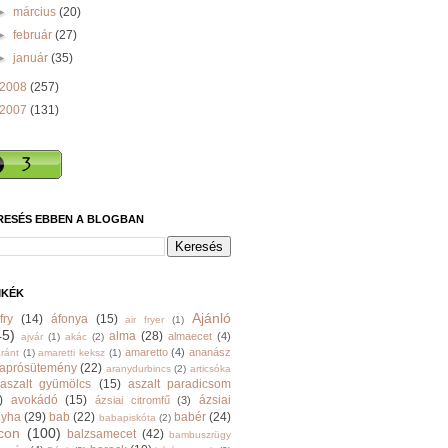
►
március
(20)
►
február
(27)
►
január
(35)
2008
(257)
2007
(131)
RESÉS EBBEN A BLOGBAN
MKÉK
Ajánló
fry
(14)
áfonya
(15)
air fryer
(1)
45)
alma
(28)
almaecet
(4)
ajvár
(1)
akác
(2)
amaretto
(4)
ananász
ránt
(1)
amaretti keksz
(1)
aprósütemény
(22)
aranydurbincs
(2)
articsóka
aszalt gyümölcs
(15)
aszalt paradicsom
)
avokádó
(15)
ázsiai
ázsiai citromfű
(3)
nyha
(29)
bab
(22)
babér
(24)
babapiskóta
(2)
con
(100)
balzsamecet
(42)
bambuszrügy