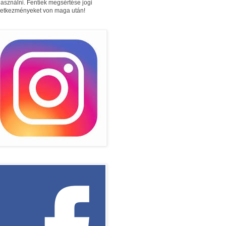
használni. Fentiek megsértése jogi
etkezményeket von maga után!