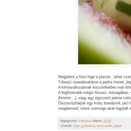
Megjelent a friss füge a piacon…lehet cse
Tribunj-i nyaralásainkon a partra menet „le
A klímaváltozásnak köszönhetően már itthon
A legfinomabb mégis frissen, önmagában, 
(hmmm…), vagy egy egyszerű panna cotta 
Összezúzhatjuk egy korty brandyvel, pici 
megdermed, isteni csemege akár fagylalt 
Bejegyezte:
Gabojsza
dátum:
10:35
Címkék:
füge
,
gyümölcs
,
mozzarella
,
tapas