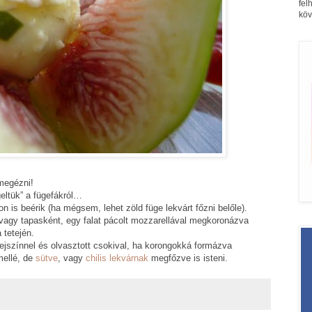
fel
köv
megézni!
geltük” a fügefákról…
 is beérik (ha mégsem, lehet zöld füge lekvárt főzni belőle).
vagy tapasként, egy falat pácolt mozzarellával megkoronázva
tetején.
tejszínnel és olvasztott csokival, ha korongokká formázva
mellé, de
sütve
, vagy
chilis lekvárnak
megfőzve is isteni.