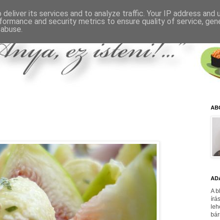
deliver its services and to analyze traffic. Your IP address and
formance and security metrics to ensure quality of service, ge
 abuse.
AB
AD
A b
írá
leh
bár