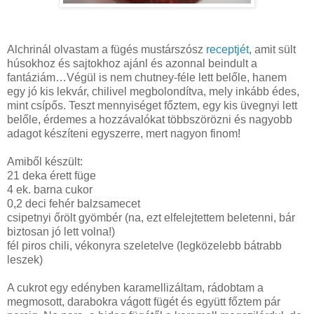
Alchrinál olvastam a fügés mustárszósz
receptjét
, amit sült
húsokhoz és sajtokhoz ajánl és azonnal beindult a
fantáziám…Végül is nem chutney-féle lett belőle, hanem
egy jó kis lekvár, chilivel megbolondítva, mely inkább édes,
mint csípős. Teszt mennyiséget főztem, egy kis üvegnyi lett
belőle, érdemes a hozzávalókat többszörözni és nagyobb
adagot készíteni egyszerre, mert nagyon finom!
Amiből készült:
21 deka érett füge
4 ek. barna cukor
0,2 deci fehér balzsamecet
csipetnyi őrölt gyömbér (na, ezt elfelejtettem beletenni, bár
biztosan jó lett volna!)
fél piros chili, vékonyra szeletelve (legközelebb bátrabb
leszek)
A cukrot egy edényben karamellizáltam, rádobtam a
megmosott, darabokra vágott fügét és együtt főztem pár