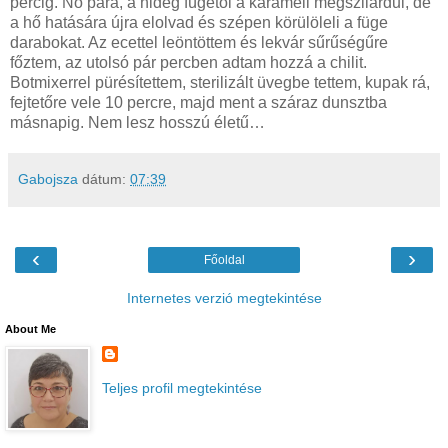
percig. No para, a hideg fügétől a karamell megszilárdul, de
a hő hatására újra elolvad és szépen körülöleli a füge
darabokat. Az ecettel leöntöttem és lekvár sűrűségűre
főztem, az utolsó pár percben adtam hozzá a chilit.
Botmixerrel pürésítettem, sterilizált üvegbe tettem, kupak rá,
fejtetőre vele 10 percre, majd ment a száraz dunsztba
másnapig. Nem lesz hosszú életű…
Gabojsza
dátum:
07:39
‹
›
Főoldal
Internetes verzió megtekintése
About Me
Teljes profil megtekintése