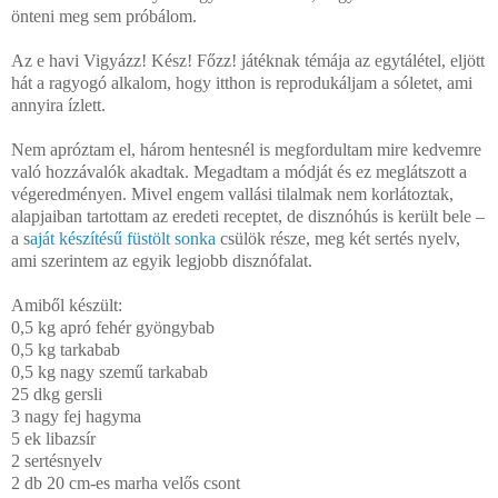
önteni meg sem próbálom.
Az e havi Vigyázz! Kész! Főzz! játéknak témája az egytálétel, eljött
hát a ragyogó alkalom, hogy itthon is reprodukáljam a sóletet, ami
annyira ízlett.
Nem apróztam el, három hentesnél is megfordultam mire kedvemre
való hozzávalók akadtak. Megadtam a módját és ez meglátszott a
végeredményen. Mivel engem vallási tilalmak nem korlátoztak,
alapjaiban tartottam az eredeti receptet, de disznóhús is került bele –
a s
aját készítésű füstölt sonka
csülök része, meg két sertés nyelv,
ami szerintem az egyik legjobb disznófalat.
Amiből készült:
0,5 kg apró fehér gyöngybab
0,5 kg tarkabab
0,5 kg
nagy szemű tarkabab
25 dkg gersli
3 nagy fej hagyma
5 ek libazsír
2 sertésnyelv
2 db 20 cm-es marha velős csont