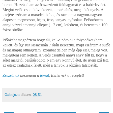
borsot. Hozzáadtam az összezúzott fokhagymát és a babérlevelet.
Megint velős csont következett, a marhahús, meg a két nyelv. A
tetejére szórtam a maradék babot, és rátettem a nagyon-nagyon
alaposan megmosott, héjas, friss, tanyasi tojásokat. Felöntöttem
annyi vízzel amennyi ellepte (+
2 cm
), lefedtem, és betettem a 100
fokos sütőbe.
Időnként megnéztem hogy áll, kell-e pótolni a folyadékot (nem
kellett) és így sült lassacskán 7 órán keresztül, majd elzártam a sütőt
és másnapig otthagytam, szombat délben még épp elég meleg volt,
melegíteni sem kellett. A velős csontból annyi enyv főtt ki, hogy a
sólet magától besűrűsödött. Nem egy könnyű étel, de isteni ízű lett,
az egész családnak ízlett, még a lányok is jóízűen falatozták.
Zsuzsának
köszönöm a
témát
, Eszternek a receptet!
Gabojsza
dátum:
08:51