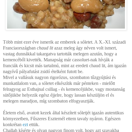
Több mint ezer éve ismerik az emberek a sóletet. A X.-XI. századi
Franciaországban
chaud lit
azaz meleg ágy néven volt ismert,
vastag dunnákkal takargatva tartották melegen azután, hogy a
kemencéből kivették. Manapság már cassoluet-nak hívják a
franciák és kicsit más tartalmú, mint az eredeti chaud lit, ám igazán
nagyívű pályafutást zsidó ételként futott be.
Mivel a vallásuk nagyon rigorózus, szombaton tűzgyújtási és
munkatilalom van, a sóletet elkészítik már pénteken - mielőtt
felragyog az Esthajnal csillag - és kemencéjükbe, vagy mostanság
sütőjükbe helyezik egész éjjelre, hogy lassan készüljön el és
melegen maradjon, míg szombaton elfogyasztják.
Életem első, avatott kezek által készített sóletjét igazán autentikus
környezetben, Fűszeres Eszternél ettem tavaly nyáron. Egészen
konkrétan
ezt
ettük.
Challah kísérte és olyan nagyon finom volt, hogy azt szavakba