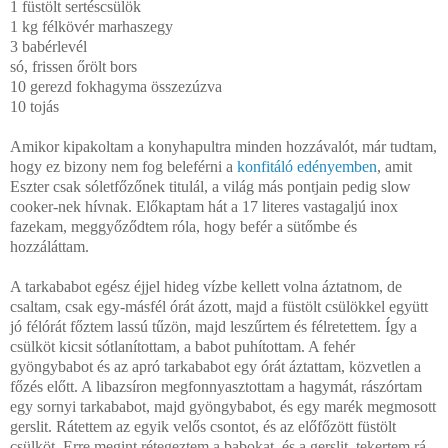
1 füstölt sertéscsülök
1 kg félkövér marhaszegy
3 babérlevél
só, frissen őrölt bors
10 gerezd fokhagyma összezúzva
10 tojás
Amikor kipakoltam a konyhapultra minden hozzávalót, már tudtam,
hogy ez bizony nem fog beleférni a
konfitáló edényemben
, amit
Eszter csak sóletfőzőnek titulál, a világ más pontjain pedig slow
cooker-nek hívnak. Előkaptam hát a 17 literes vastagaljú inox
fazekam, meggyőződtem róla, hogy befér a sütőmbe és
hozzáláttam.
A tarkababot egész éjjel hideg vízbe kellett volna áztatnom, de
csaltam, csak egy-másfél órát ázott, majd a füstölt csülökkel együtt
jó félórát főztem lassú tűzön, majd leszűrtem és félretettem. Így a
csülköt kicsit sótlanítottam, a babot puhítottam. A fehér
gyöngybabot és az apró tarkababot egy órát áztattam, közvetlen a
főzés előtt. A libazsíron megfonnyasztottam a hagymát, rászórtam
egy sornyi tarkababot, majd gyöngybabot, és egy marék megmosott
gerslit. Rátettem az egyik velős csontot, és az előfőzött füstölt
csülköt. Erre megint rétegeztem a babokat, és a gerslit, tekertem rá