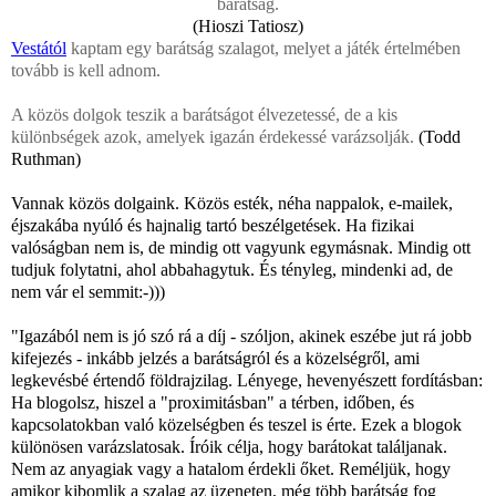
barátság.
(Hioszi Tatiosz)
Vestától
kaptam egy barátság szalagot, melyet a játék értelmében
tovább is kell adnom.
A közös dolgok teszik a barátságot élvezetessé, de a kis
különbségek azok, amelyek igazán érdekessé varázsolják.
(Todd
Ruthman)
Vannak közös dolgaink. Közös esték, néha nappalok, e-mailek,
éjszakába nyúló és hajnalig tartó beszélgetések. Ha fizikai
valóságban nem is, de mindig ott vagyunk egymásnak. Mindig ott
tudjuk folytatni, ahol abbahagytuk. És tényleg, mindenki ad, de
nem vár el semmit:-)))
"Igazából nem is jó szó rá a díj - szóljon, akinek eszébe jut rá jobb
kifejezés - inkább jelzés a barátságról és a közelségről, ami
legkevésbé értendő földrajzilag. Lényege, hevenyészett fordításban:
Ha blogolsz, hiszel a "proximitásban" a térben, időben, és
kapcsolatokban való közelségben és teszel is érte. Ezek a blogok
különösen varázslatosak. Íróik célja, hogy barátokat találjanak.
Nem az anyagiak vagy a hatalom érdekli őket. Reméljük, hogy
amikor kibomlik a szalag az üzeneten, még több barátság fog