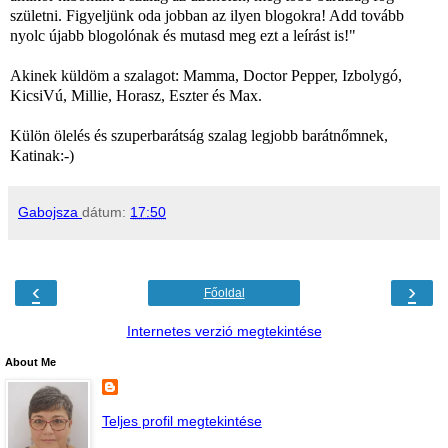
születni. Figyeljünk oda jobban az ilyen blogokra! Add tovább
nyolc újabb blogolónak és mutasd meg ezt a leírást is!"
Akinek küldöm a szalagot: Mamma, Doctor Pepper, Izbolygó,
KicsiVú, Millie, Horasz, Eszter és Max.
Külön ölelés és szuperbarátság szalag legjobb barátnőmnek,
Katinak:-)
Gabojsza
dátum:
17:50
‹
›
Főoldal
Internetes verzió megtekintése
About Me
Teljes profil megtekintése