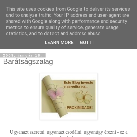
This site uses cookies from Google to deliver its services
and to analyze traffic. Your IP address and user-agent are
shared with Google along with performance and security
metrics to ensure quality of service, generate usage
statistics, and to detect and address abuse.
LEARN MORE
GOT IT
2009. január 18.
Barátságszalag
Ugyanazt szeretni, ugyanazt csodálni, ugyanúgy érezni - ez a