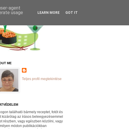
 user-agent
nerate usage
LEARN MORE
GOT IT
OUT ME
Teljes profil megtekintése
ATVÉDELEM
logon található bármely receptet, fotót és
st kizárólag az írásos beleegyezésemmel
et részben, vagy egészben közölni, vagy
milyen módon publikációkban