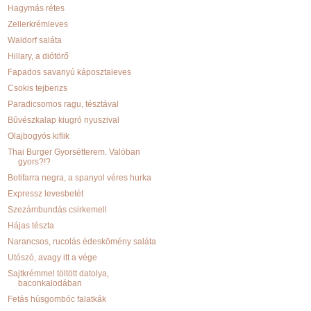
Hagymás rétes
Zellerkrémleves
Waldorf saláta
Hillary, a diótörő
Fapados savanyú káposztaleves
Csokis tejberizs
Paradicsomos ragu, tésztával
Bűvészkalap kiugró nyuszival
Olajbogyós kiflik
Thai Burger Gyorsétterem. Valóban
gyors?!?
Botifarra negra, a spanyol véres hurka
Expressz levesbetét
Szezámbundás csirkemell
Hájas tészta
Narancsos, rucolás édeskömény saláta
Utószó, avagy itt a vége
Sajtkrémmel töltött datolya,
baconkalodában
Fetás húsgombóc falatkák