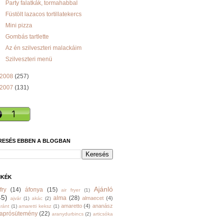
Party falatkák, tormahabbal
Füstölt lazacos tortillatekercs
Mini pizza
Gombás tartlette
Az én szilveszteri malackáim
Szilveszteri menü
2008
(257)
2007
(131)
RESÉS EBBEN A BLOGBAN
MKÉK
Ajánló
fry
(14)
áfonya
(15)
air fryer
(1)
45)
alma
(28)
almaecet
(4)
ajvár
(1)
akác
(2)
amaretto
(4)
ananász
ránt
(1)
amaretti keksz
(1)
aprósütemény
(22)
aranydurbincs
(2)
articsóka