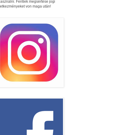
használni. Fentiek megsértése jogi
etkezményeket von maga után!