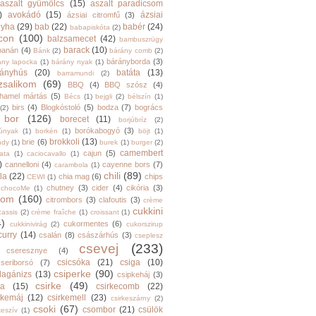
aszalt gyümölcs
(15)
aszalt paradicsom
)
avokádó
(15)
ázsiai
ázsiai citromfű
(3)
nyha
(29)
bab
(22)
babér
(24)
babapiskóta
(2)
con
(100)
balzsamecet
(42)
bambuszrügy
barack
(10)
banán
(4)
Bánk
(2)
bárány comb
(2)
bárányborda
(3)
ány lapocka
(1)
bárány nyak
(1)
rányhús
(20)
batáta
(13)
barramundi
(2)
zsalikom
(69)
BBQ
(4)
BBQ szósz
(4)
hamel mártás
(5)
Bécs
(1)
bejgli
(2)
bélszín
(1)
birs
(4)
Blogkóstoló
(5)
bodza
(7)
bogrács
(2)
bor
(126)
borecet
(11)
borjúbríz
(2)
borókabogyó
(3)
júnyak
(1)
borkén
(1)
böjt
(1)
brokkoli
(13)
brie
(6)
ndy
(1)
burek
(1)
burger
(2)
camembert
cajun
(5)
ata
(1)
caciocavallo
(1)
)
cannelloni
(4)
cayenne bors
(7)
carambola
(1)
chili
(89)
la
(22)
chia mag
(6)
chips
CEWI
(1)
chutney
(3)
cider
(4)
cikória
(3)
chocoMe
(1)
trom
(160)
citrombors
(3)
clafoutis
(3)
crème
cukkini
cassis
(2)
crème fraîche
(1)
croissant
(1)
4)
cukormentes
(6)
cukkinivirág
(2)
cukorszirup
curry
(14)
csalán
(8)
császárhús
(3)
cseplesz
csevej
(233)
cseresznye
(4)
csicsóka
(21)
csiga
(10)
cseriborsó
(7)
csiperke
(90)
llagánizs
(13)
csipkeháj
(3)
csirke
(49)
ra
(15)
csirkecomb
(22)
rkemáj
(12)
csirkemell
(23)
csirkeszárny
(2)
csoki
(67)
csombor
(21)
csülök
keszív
(1)