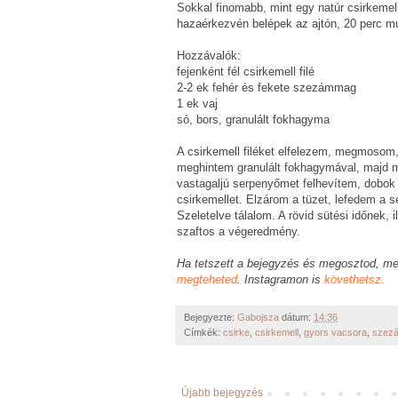
Sokkal finomabb, mint egy natúr csirkeme
hazaérkezvén belépek az ajtón, 20 perc mú
Hozzávalók:
fejenként fél csirkemell filé
2-2 ek fehér és fekete szezámmag
1 ek vaj
só, bors, granulált fokhagyma
A csirkemell filéket elfelezem, megmosom
meghintem granulált fokhagymával, majd
vastagaljú serpenyőmet felhevítem, dobok 
csirkemellet. Elzárom a tüzet, lefedem a s
Szeletelve tálalom. A rövid sütési időnek,
szaftos a végeredmény.
Ha tetszett a bejegyzés és megosztod, me
megteheted
. Instagramon is
követhetsz.
Bejegyezte:
Gabojsza
dátum:
14:36
Címkék:
csirke
,
csirkemell
,
gyors vacsora
,
szez
Újabb bejegyzés