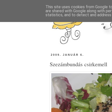
This site uses cookies from Google to 
are shared with Google along with per
statistics, and to detect and address
2009. JANUÁR 6.
Szezámbundás csirkemell