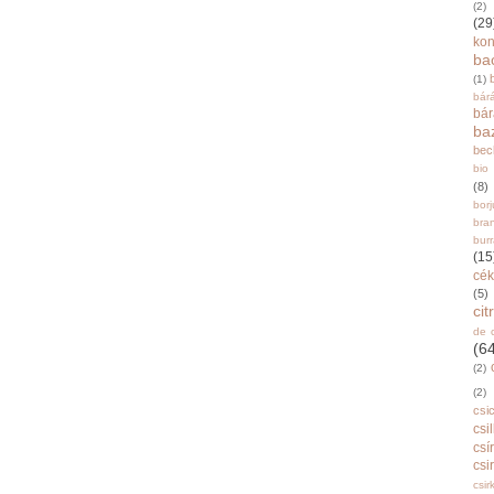
(2)
(29
ko
ba
(1)
bár
bá
ba
bec
bio
(8)
bor
bra
burr
(15
cék
(5)
ci
de 
(6
(2)
(2)
csi
csi
csí
csi
csir