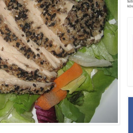
fel
köv