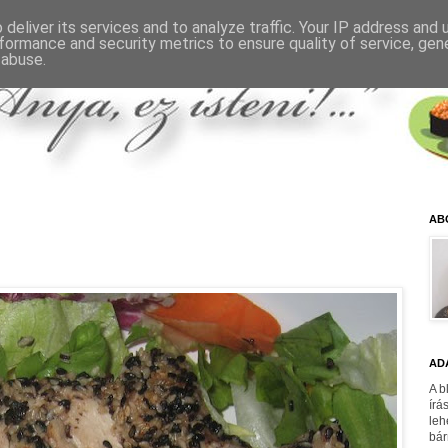
deliver its services and to analyze traffic. Your IP address and
formance and security metrics to ensure quality of service, ge
 abuse.
AB
AD
A b
írá
leh
bár