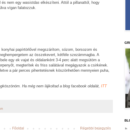
ll és nem egy
wasistdas
elkészíteni. Attól a pillanattól, hogy
lva vígan falatozzuk.
GR
, konyhai papírtörlővel megszárítom, sózom, borsozom és
 meghempergetem az összekevert, kétféle szezámmagba. A
bele egy ek vajat és oldalanként 3-4 perc alatt megsütöm a
erpenyőt, megterítek és friss salátával megágyazok a csirkének.
 illetve a pár perces pihentetésnek köszönhetően mennyeien puha,
gköszönöm. Ha még nem lájkoltad a blog facebook oldalát,
ITT
ám
BL
Főoldal
Régebbi bejegyzés
►