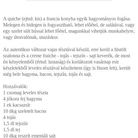
A quiche (ejtsd: kis) a francia konyha egyik hagyományos fogása.
Melegen és hidegen is fogyasztható, lehet előétel, de salátával, vagy
egy szelet sült hússal lehet főétel, magunkkal vihetjük munkahelyre,
vagy útravalónak, utazáskor.
Az autentikus változat vajas tésztával készül, erre kerül a füstölt
szalonna és a creme fraiche - tojás - tejszín - sajt keverék, de most
én kényelemből (értsd: lustaság) és korlátozott vasárnap esti
készletekből leveles tésztával készítettem (így is finom lett), került
még bele hagyma, bacon, tejszín, tojás és sajt.
Hozzávalók:
1 csomag leveles tészta
4 jókora fej hagyma
1 ek kacsazsír
10 dkg szeletelt bacon
4 tojás
1,5 dl tejszín
1,5 dl tej
10 dkg reszelt ementáli sajt