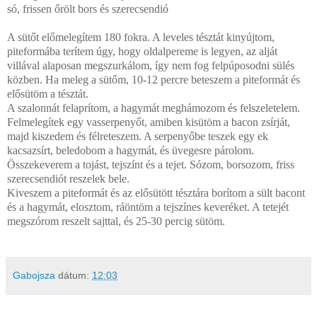
só, frissen őrölt bors és szerecsendió
A sütőt előmelegítem 180 fokra. A leveles tésztát kinyújtom,
piteformába terítem úgy, hogy oldalpereme is legyen, az alját
villával alaposan megszurkálom, így nem fog felpúposodni sülés
közben. Ha meleg a sütőm, 10-12 percre beteszem a piteformát és
elősütöm a tésztát.
A szalonnát felaprítom, a hagymát meghámozom és felszeletelem.
Felmelegítek egy vasserpenyőt, amiben kisütöm a bacon zsírját,
majd kiszedem és félreteszem. A serpenyőbe teszek egy ek
kacsazsírt, beledobom a hagymát, és üvegesre párolom.
Összekeverem a tojást, tejszínt és a tejet. Sózom, borsozom, friss
szerecsendiót reszelek bele.
Kiveszem a piteformát és az elősütött tésztára borítom a sült bacont
és a hagymát, elosztom, ráöntöm a tejszínes keveréket. A tetejét
megszórom reszelt sajttal, és 25-30 percig sütöm.
Gabojsza
dátum:
12:03