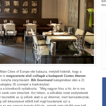
fel
köv
ain Cities of Europe idei kalauza, melyből kiderült, hogy a
re is
megszerezte első csillagát a budapesti Costes étterem
.
a konyha irányításáért.
Bib Gourmand
kategóriában idén a 21
salogány 26 szerepel a kiadványban.
a a következőt nyilatkozta: "Még nagyon friss a hír, én is ma
 senki sem értesített. Azt hittem, a séfváltás miatt esélytelenek
tesztelték az új séfünk alatt is az éttermet, mert bemutatkoztak,
új séf érkezésével előlről kell majd kezdenünk ezt a
or ez egy nagyon komoly kihívás, aminek még inkább meg kell