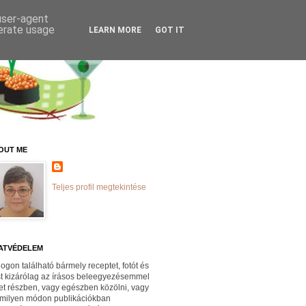
 user-agent
nerate usage
LEARN MORE
GOT IT
OUT ME
Teljes profil megtekintése
ATVÉDELEM
logon található bármely receptet, fotót és
st kizárólag az írásos beleegyezésemmel
et részben, vagy egészben közölni, vagy
milyen módon publikációkban