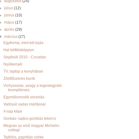
►
augusztus
(24)
►
július
(12)
►
június
(10)
►
május
(17)
►
április
(29)
▼
március
(27)
Egyforma, mint két tojás
Hal kétféleképpen
Segítsüti 2010 - Cocadas
Nyúlkenyér
TV, laptop a konyhában
Zöldfűszeres bucik
Vichyssoise, avagy a legeslegjobb
krumplileves
Egymilliomodik sorsolás
Vadnyúl vadas mártással
A nap képe
Sonkás–sajtos-gombás tekercs
Megvan az első magyar Michelin-
csillag!
Tejfölös, paprikás csirke