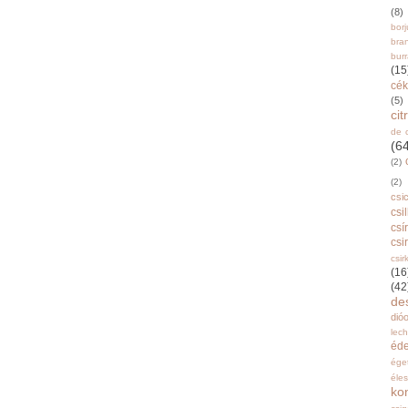
(8)
bor
bra
burr
(15
cék
(5)
ci
de 
(6
(2)
(2)
csi
csi
csí
csi
csir
(16
(42
de
dióo
lec
éd
ége
éle
ko