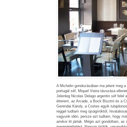
A Michelin gondozásában ma jelent meg a M
portugál séf, Miquel Vieira távozása ellené
Jelenleg Nicolas Delago argentin séf felel 
étterem, az Arcade, a Bock Bisztró és a C
Gerendai Károly, a Costes egyik tulajdonos
reggel tudtam meg újságíróktól, hivatalosan
vagyunk idén, persze azt tudtam, hogy már 
amikor itt jártak. Mégis azt gondoltam, az 
megmérettetést. Nagyon örülök, ugyanakk