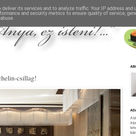
deliver its services and to analyze traffic. Your IP address and
formance and security metrics to ensure quality of service, ge
 abuse.
AB
elin-csillag!
AD
A b
írá
leh
bár