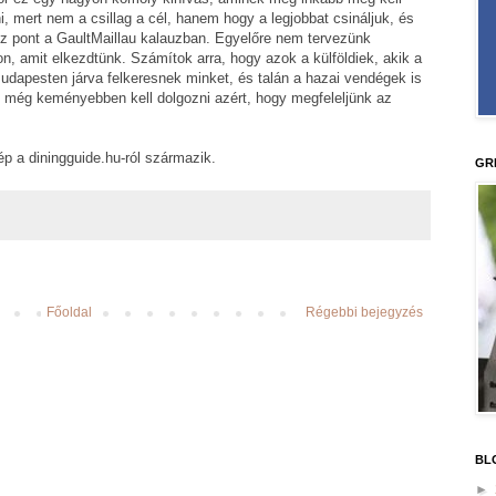
ni, mert nem a csillag a cél, hanem hogy a legjobbat csináljuk, és
úsz pont a GaultMaillau kalauzban. Egyelőre nem tervezünk
n, amit elkezdtünk. Számítok arra, hogy azok a külföldiek, akik a
Budapesten járva felkeresnek minket, és talán a hazai vendégek is
st még keményebben kell dolgozni azért, hogy megfeleljünk az
kép a diningguide.hu-ról származik.
GR
Főoldal
Régebbi bejegyzés
BL
►