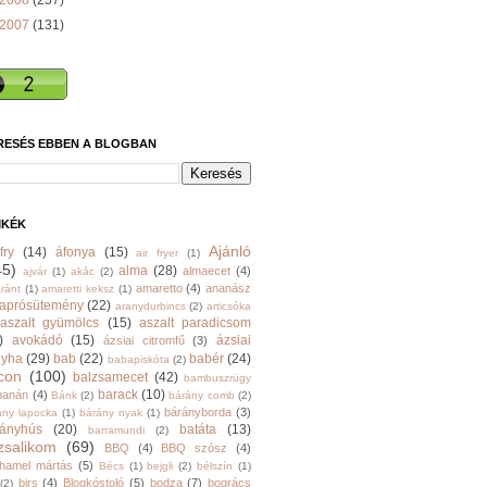
2008
(257)
2007
(131)
RESÉS EBBEN A BLOGBAN
MKÉK
Ajánló
fry
(14)
áfonya
(15)
air fryer
(1)
45)
alma
(28)
almaecet
(4)
ajvár
(1)
akác
(2)
amaretto
(4)
ananász
ránt
(1)
amaretti keksz
(1)
aprósütemény
(22)
aranydurbincs
(2)
articsóka
aszalt gyümölcs
(15)
aszalt paradicsom
)
avokádó
(15)
ázsiai
ázsiai citromfű
(3)
nyha
(29)
bab
(22)
babér
(24)
babapiskóta
(2)
con
(100)
balzsamecet
(42)
bambuszrügy
barack
(10)
banán
(4)
Bánk
(2)
bárány comb
(2)
bárányborda
(3)
ány lapocka
(1)
bárány nyak
(1)
rányhús
(20)
batáta
(13)
barramundi
(2)
zsalikom
(69)
BBQ
(4)
BBQ szósz
(4)
hamel mártás
(5)
Bécs
(1)
bejgli
(2)
bélszín
(1)
birs
(4)
Blogkóstoló
(5)
bodza
(7)
bogrács
(2)