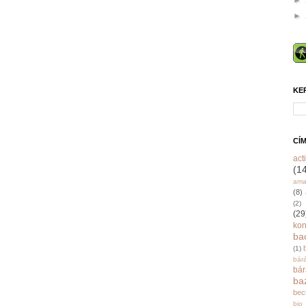
►
►
KE
CÍ
acti
(1
ama
(8)
(2)
(29
ko
ba
(1)
bár
bá
ba
bec
bio