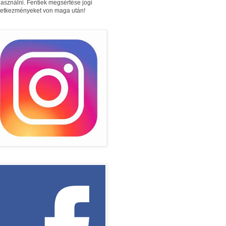
használni. Fentiek megsértése jogi
etkezményeket von maga után!