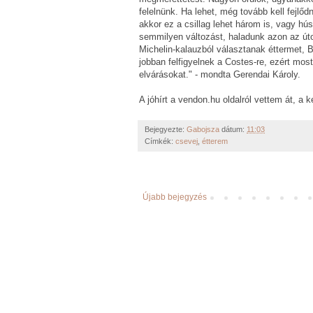
felelnünk. Ha lehet, még tovább kell fejlőd
akkor ez a csillag lehet három is, vagy h
semmilyen változást, haladunk azon az úto
Michelin-kalauzból választanak éttermet, 
jobban felfigyelnek a Costes-re, ezért mo
elvárásokat." - mondta Gerendai Károly.
A jóhírt a vendon.hu oldalról vettem át, a 
Bejegyezte:
Gabojsza
dátum:
11:03
Címkék:
csevej
,
étterem
Újabb bejegyzés