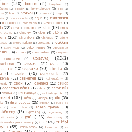
bor
(126)
borecet
(11)
borjúbríz
(2)
borókabogyó
(3)
júnyak
(1)
borkén
(1)
böjt
(1)
brokkoli
(13)
brie
(6)
ndy
(1)
burek
(1)
burger
(2)
camembert
cajun
(5)
ata
(1)
caciocavallo
(1)
)
cannelloni
(4)
cayenne bors
(7)
carambola
(1)
chili
(89)
la
(22)
chia mag
(6)
chips
CEWI
(1)
chutney
(3)
cider
(4)
cikória
(3)
chocoMe
(1)
trom
(160)
citrombors
(3)
clafoutis
(3)
crème
cukkini
cassis
(2)
crème fraîche
(1)
croissant
(1)
4)
cukormentes
(6)
cukkinivirág
(2)
cukorszirup
curry
(14)
csalán
(8)
császárhús
(3)
cseplesz
csevej
(233)
cseresznye
(4)
csicsóka
(21)
csiga
(10)
cseriborsó
(7)
csiperke
(90)
llagánizs
(13)
csipkeháj
(3)
csirke
(49)
ra
(15)
csirkecomb
(22)
rkemáj
(12)
csirkemell
(23)
csirkeszárny
(2)
csoki
(67)
csombor
(21)
csülök
keszív
(1)
)
dagasztás nélkül
(17)
darált hús
dara
(2)
)
datolya
(6)
Dél-Baranya
(6)
déli tőkegomba
(2)
sszert
(167)
dió
(38)
diéta
(6)
dinnye
(8)
disznóvágás
(25)
laj
(6)
dukkah
(2)
dulce de
édesburgonya
(10)
he
(1)
durum liszt
(1)
eskömény
(16)
Égerszög
(4)
egészség
(1)
egytál
(123)
tett tészta
(2)
ehető virág
(1)
erdélyi
eper
(20)
sztőmentes péksütemény
(2)
nyha
(58)
érlelő tasak
(4)
Essencia
(1)
éti
étterem
(44)