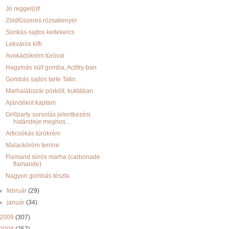
Jó reggel(i)t!
Zöldfűszeres rózsakenyér
Sonkás-sajtos keltekercs
Lekváros kifli
Avokádókrém túróval
Hagymás sült gomba, Actifry-ban
Gombás sajtos tarte Tatin
Marhalábszár pörkölt, kuktában
Ajándékot kaptam
Grillparty sorsolás jelentkezési
határideje meghos...
Articsókás túrókrém
Malacköröm terrine
Flamand sörös marha (carbonade
flamande)
Nagyon gombás tészta
►
február
(29)
►
január
(34)
2009
(307)