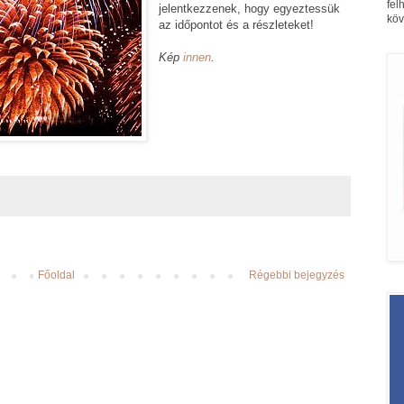
fel
jelentkezzenek, hogy egyeztessük
köv
az időpontot és a részleteket!
Kép
innen
.
Főoldal
Régebbi bejegyzés