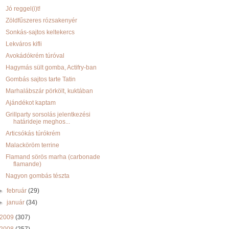
Jó reggel(i)t!
Zöldfűszeres rózsakenyér
Sonkás-sajtos keltekercs
Lekváros kifli
Avokádókrém túróval
Hagymás sült gomba, Actifry-ban
Gombás sajtos tarte Tatin
Marhalábszár pörkölt, kuktában
Ajándékot kaptam
Grillparty sorsolás jelentkezési
határideje meghos...
Articsókás túrókrém
Malacköröm terrine
Flamand sörös marha (carbonade
flamande)
Nagyon gombás tészta
►
február
(29)
►
január
(34)
2009
(307)