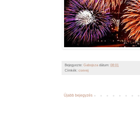
Bejegyezte:
Gabojsza
dátum:
08:01
Címkék:
csevej
Újabb bejegyzés