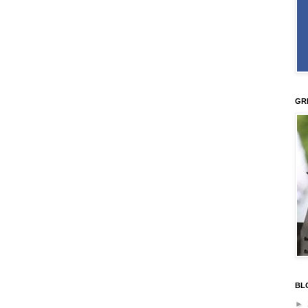
GR
BL
►