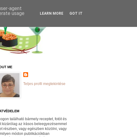
 user-agent
nerate usage
LEARN MORE
GOT IT
OUT ME
Teljes profil megtekintése
ATVÉDELEM
logon található bármely receptet, fotót és
st kizárólag az írásos beleegyezésemmel
et részben, vagy egészben közölni, vagy
milyen módon publikációkban