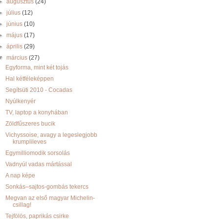
►
augusztus
(24)
►
július
(12)
►
június
(10)
►
május
(17)
►
április
(29)
▼
március
(27)
Egyforma, mint két tojás
Hal kétféleképpen
Segítsüti 2010 - Cocadas
Nyúlkenyér
TV, laptop a konyhában
Zöldfűszeres bucik
Vichyssoise, avagy a legeslegjobb
krumplileves
Egymilliomodik sorsolás
Vadnyúl vadas mártással
A nap képe
Sonkás–sajtos-gombás tekercs
Megvan az első magyar Michelin-
csillag!
Tejfölös, paprikás csirke