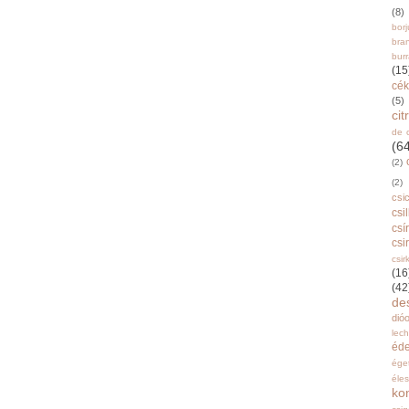
(8)
bor
bra
burr
(15
cék
(5)
ci
de 
(6
(2)
(2)
csi
csi
csí
csi
csir
(16
(42
de
dióo
lec
éd
ége
éle
ko