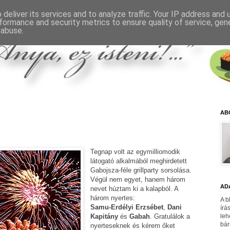
deliver its services and to analyze traffic. Your IP address and
formance and security metrics to ensure quality of service, ge
 abuse.
AB
Tegnap volt az egymilliomodik
látogató alkalmából meghirdetett
Gabojsza-féle grillparty sorsolása.
Végül nem egyet, hanem három
AD
nevet húztam ki a kalapból. A
három nyertes:
A b
Samu-Erdélyi Erzsébet
,
Dani
írá
Kapitány
és
Gabah
. Gratulálok a
leh
bár
nyerteseknek és kérem őket