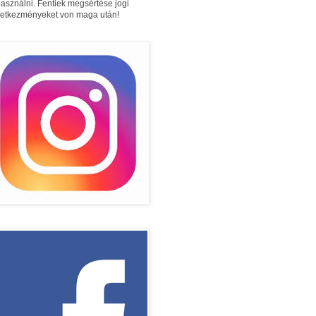
használni. Fentiek megsértése jogi
etkezményeket von maga után!