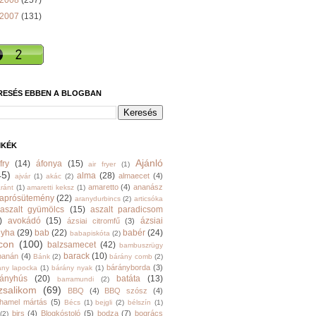
2008
(257)
2007
(131)
RESÉS EBBEN A BLOGBAN
MKÉK
Ajánló
fry
(14)
áfonya
(15)
air fryer
(1)
45)
alma
(28)
almaecet
(4)
ajvár
(1)
akác
(2)
amaretto
(4)
ananász
ránt
(1)
amaretti keksz
(1)
aprósütemény
(22)
aranydurbincs
(2)
articsóka
aszalt gyümölcs
(15)
aszalt paradicsom
)
avokádó
(15)
ázsiai
ázsiai citromfű
(3)
nyha
(29)
bab
(22)
babér
(24)
babapiskóta
(2)
con
(100)
balzsamecet
(42)
bambuszrügy
barack
(10)
banán
(4)
Bánk
(2)
bárány comb
(2)
bárányborda
(3)
ány lapocka
(1)
bárány nyak
(1)
rányhús
(20)
batáta
(13)
barramundi
(2)
zsalikom
(69)
BBQ
(4)
BBQ szósz
(4)
hamel mártás
(5)
Bécs
(1)
bejgli
(2)
bélszín
(1)
birs
(4)
Blogkóstoló
(5)
bodza
(7)
bogrács
(2)