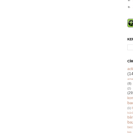
►
►
KE
CÍ
acti
(1
ama
(8)
(2)
(29
ko
ba
(1)
bár
bá
ba
bec
bio