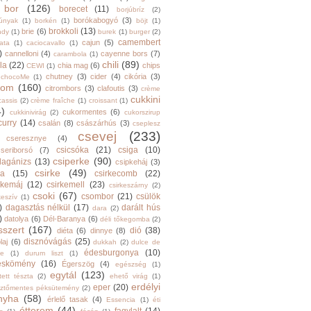
bor
(126)
borecet
(11)
borjúbríz
(2)
borókabogyó
(3)
júnyak
(1)
borkén
(1)
böjt
(1)
brokkoli
(13)
brie
(6)
ndy
(1)
burek
(1)
burger
(2)
camembert
cajun
(5)
ata
(1)
caciocavallo
(1)
)
cannelloni
(4)
cayenne bors
(7)
carambola
(1)
chili
(89)
la
(22)
chia mag
(6)
chips
CEWI
(1)
chutney
(3)
cider
(4)
cikória
(3)
chocoMe
(1)
trom
(160)
citrombors
(3)
clafoutis
(3)
crème
cukkini
cassis
(2)
crème fraîche
(1)
croissant
(1)
4)
cukormentes
(6)
cukkinivirág
(2)
cukorszirup
curry
(14)
csalán
(8)
császárhús
(3)
cseplesz
csevej
(233)
cseresznye
(4)
csicsóka
(21)
csiga
(10)
cseriborsó
(7)
csiperke
(90)
llagánizs
(13)
csipkeháj
(3)
csirke
(49)
ra
(15)
csirkecomb
(22)
rkemáj
(12)
csirkemell
(23)
csirkeszárny
(2)
csoki
(67)
csombor
(21)
csülök
keszív
(1)
)
dagasztás nélkül
(17)
darált hús
dara
(2)
)
datolya
(6)
Dél-Baranya
(6)
déli tőkegomba
(2)
sszert
(167)
dió
(38)
diéta
(6)
dinnye
(8)
disznóvágás
(25)
laj
(6)
dukkah
(2)
dulce de
édesburgonya
(10)
he
(1)
durum liszt
(1)
eskömény
(16)
Égerszög
(4)
egészség
(1)
egytál
(123)
tett tészta
(2)
ehető virág
(1)
erdélyi
eper
(20)
sztőmentes péksütemény
(2)
nyha
(58)
érlelő tasak
(4)
Essencia
(1)
éti
étterem
(44)