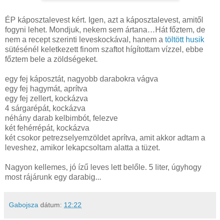
ÉP káposztalevest kért. Igen, azt a káposztalevest, amitől
fogyni lehet. Mondjuk, nekem sem ártana…Hát főztem, de
nem a recept szerinti leveskockával, hanem a
töltött husik
sütésénél keletkezett finom szaftot hígítottam vízzel, ebbe
főztem bele a zöldségeket.
egy fej káposztát, nagyobb darabokra vágva
egy fej hagymát, aprítva
egy fej zellert, kockázva
4 sárgarépát, kockázva
néhány darab kelbimbót, felezve
két fehérrépát, kockázva
két csokor petrezselyemzöldet aprítva, amit akkor adtam a
leveshez, amikor lekapcsoltam alatta a tüzet.
Nagyon kellemes, jó ízű leves lett belőle.
5 liter
, úgyhogy
most rájárunk egy darabig...
Gabojsza
dátum:
12:22