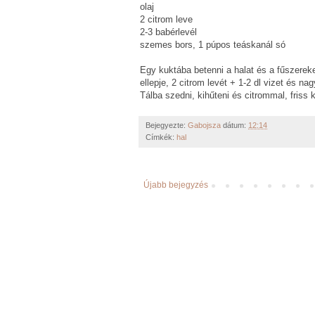
olaj
2 citrom leve
2-3 babérlevél
szemes bors, 1 púpos teáskanál só
Egy kuktába betenni a halat és a fűszereke
ellepje, 2 citrom levét + 1-
2 dl
vizet és nagy
Tálba szedni, kihűteni és citrommal, friss k
Bejegyezte:
Gabojsza
dátum:
12:14
Címkék:
hal
Újabb bejegyzés