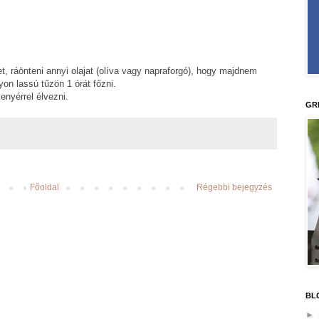
t, ráönteni annyi olajat (olíva vagy napraforgó), hogy majdnem
on lassú tűzön 1 órát főzni.
enyérrel élvezni.
GR
Főoldal
Régebbi bejegyzés
BL
►