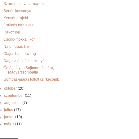
Szeretem a vasárnapokat...
Sertés kocsonya
Kenyér projekt
Csülkös bableves
Rakott kel
Csoko-mokka likőr
Natúr fogas filé
Olajos hal - házilag
Dagasztás nélküli kenyér
Őrségi Ínyes Sajtmanufaktúra,
Magyarszombatfa
Gombás-májas töltött csirkecomb
►
október
(20)
►
szeptember
(11)
►
augusztus
(7)
►
július
(17)
►
június
(19)
►
május
(11)