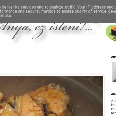
deliver its services and to analyze traffic. Your IP address and
formance and security metrics to ensure quality of service, ge
 abuse.
AB
AD
A b
írá
leh
bár