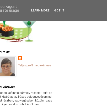
 user-agent
nerate usage
LEARN MORE
GOT IT
OUT ME
Teljes profil megtekintése
ATVÉDELEM
logon található bármely receptet, fotót és
st kizárólag az írásos beleegyezésemmel
et részben, vagy egészben közölni, vagy
milyen módon publikációkban