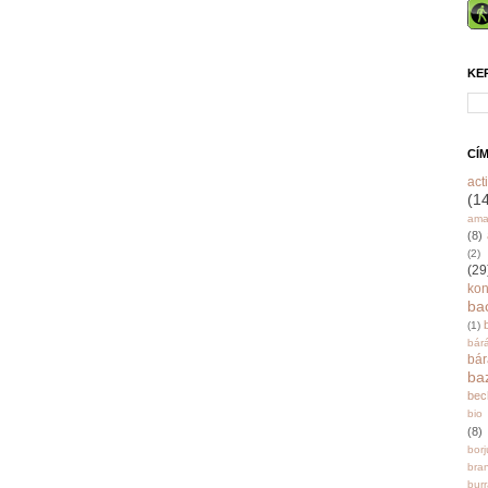
KE
CÍ
acti
(1
ama
(8)
(2)
(29
ko
ba
(1)
bár
bá
ba
bec
bio
(8)
bor
bra
burr