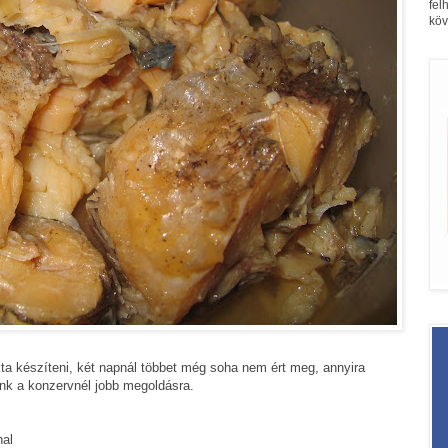
fel
köv
ta készíteni, két napnál többet még soha nem ért meg, annyira
unk a konzervnél jobb megoldásra.
hal