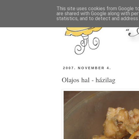
This site uses cookies from Google to 
are shared with Google along with per
statistics, and to detect and address
2007. NOVEMBER 4.
Olajos hal - házilag