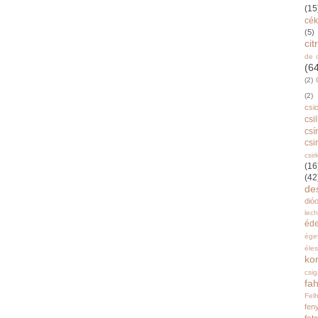
(15
cék
(5)
ci
de 
(6
(2)
(2)
csi
csi
csí
csi
csir
(16
(42
de
dióo
lec
éd
ége
éle
ko
csi
fah
Fel
fen