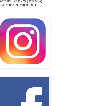
használni. Fentiek megsértése jogi
etkezményeket von maga után!