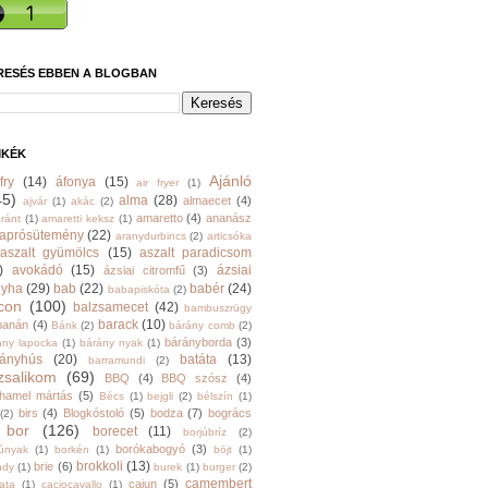
RESÉS EBBEN A BLOGBAN
MKÉK
Ajánló
fry
(14)
áfonya
(15)
air fryer
(1)
45)
alma
(28)
almaecet
(4)
ajvár
(1)
akác
(2)
amaretto
(4)
ananász
ránt
(1)
amaretti keksz
(1)
aprósütemény
(22)
aranydurbincs
(2)
articsóka
aszalt gyümölcs
(15)
aszalt paradicsom
)
avokádó
(15)
ázsiai
ázsiai citromfű
(3)
nyha
(29)
bab
(22)
babér
(24)
babapiskóta
(2)
con
(100)
balzsamecet
(42)
bambuszrügy
barack
(10)
banán
(4)
Bánk
(2)
bárány comb
(2)
bárányborda
(3)
ány lapocka
(1)
bárány nyak
(1)
rányhús
(20)
batáta
(13)
barramundi
(2)
zsalikom
(69)
BBQ
(4)
BBQ szósz
(4)
hamel mártás
(5)
Bécs
(1)
bejgli
(2)
bélszín
(1)
birs
(4)
Blogkóstoló
(5)
bodza
(7)
bogrács
(2)
bor
(126)
borecet
(11)
borjúbríz
(2)
borókabogyó
(3)
júnyak
(1)
borkén
(1)
böjt
(1)
brokkoli
(13)
brie
(6)
ndy
(1)
burek
(1)
burger
(2)
camembert
cajun
(5)
ata
(1)
caciocavallo
(1)