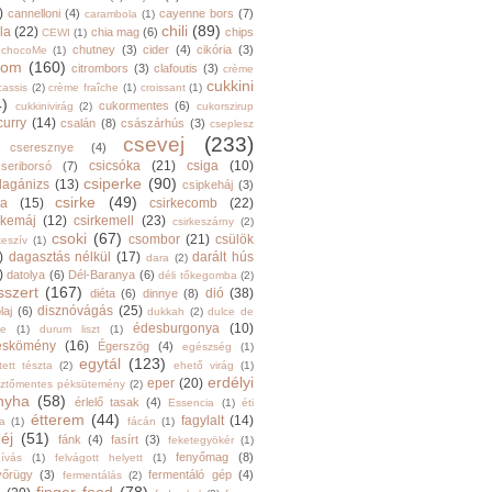
)
cannelloni
(4)
cayenne bors
(7)
carambola
(1)
chili
(89)
la
(22)
chia mag
(6)
chips
CEWI
(1)
chutney
(3)
cider
(4)
cikória
(3)
chocoMe
(1)
trom
(160)
citrombors
(3)
clafoutis
(3)
crème
cukkini
cassis
(2)
crème fraîche
(1)
croissant
(1)
4)
cukormentes
(6)
cukkinivirág
(2)
cukorszirup
curry
(14)
csalán
(8)
császárhús
(3)
cseplesz
csevej
(233)
cseresznye
(4)
csicsóka
(21)
csiga
(10)
cseriborsó
(7)
csiperke
(90)
llagánizs
(13)
csipkeháj
(3)
csirke
(49)
ra
(15)
csirkecomb
(22)
rkemáj
(12)
csirkemell
(23)
csirkeszárny
(2)
csoki
(67)
csombor
(21)
csülök
keszív
(1)
)
dagasztás nélkül
(17)
darált hús
dara
(2)
)
datolya
(6)
Dél-Baranya
(6)
déli tőkegomba
(2)
sszert
(167)
dió
(38)
diéta
(6)
dinnye
(8)
disznóvágás
(25)
laj
(6)
dukkah
(2)
dulce de
édesburgonya
(10)
he
(1)
durum liszt
(1)
eskömény
(16)
Égerszög
(4)
egészség
(1)
egytál
(123)
tett tészta
(2)
ehető virág
(1)
erdélyi
eper
(20)
sztőmentes péksütemény
(2)
nyha
(58)
érlelő tasak
(4)
Essencia
(1)
éti
étterem
(44)
fagylalt
(14)
ga
(1)
fácán
(1)
éj
(51)
fánk
(4)
fasírt
(3)
feketegyökér
(1)
fenyőmag
(8)
hívás
(1)
felvágott helyett
(1)
yőrügy
(3)
fermentáló gép
(4)
fermentálás
(2)