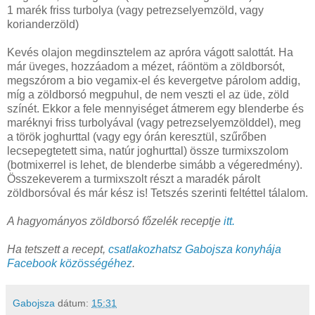
1 marék friss turbolya (vagy petrezselyemzöld, vagy
korianderzöld)
Kevés olajon megdinsztelem az apróra vágott salottát. Ha
már üveges, hozzáadom a mézet, ráöntöm a zöldborsót,
megszórom a bio vegamix-el és kevergetve párolom addig,
míg a zöldborsó megpuhul, de nem veszti el az üde, zöld
színét. Ekkor a fele mennyiséget átmerem egy blenderbe és
maréknyi friss turbolyával (vagy petrezselyemzölddel), meg
a török joghurttal (vagy egy órán keresztül, szűrőben
lecsepegtetett sima, natúr joghurttal) össze turmixszolom
(botmixerrel is lehet, de blenderbe simább a végeredmény).
Összekeverem a turmixszolt részt a maradék párolt
zöldborsóval és már kész is! Tetszés szerinti feltéttel tálalom.
A hagyományos zöldborsó főzelék receptje
itt.
Ha tetszett a recept,
csatlakozhatsz Gabojsza konyhája
Facebook közösségéhez
.
Gabojsza
dátum:
15:31