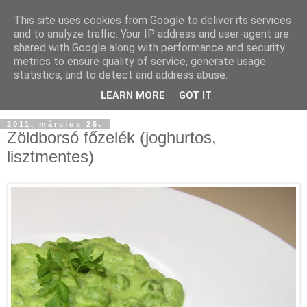
This site uses cookies from Google to deliver its services
and to analyze traffic. Your IP address and user-agent are
shared with Google along with performance and security
metrics to ensure quality of service, generate usage
statistics, and to detect and address abuse.
LEARN MORE
GOT IT
2011. március 25.
Zöldborsó főzelék (joghurtos,
lisztmentes)