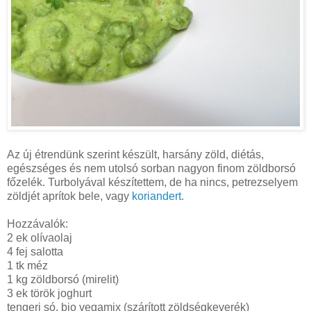
Az új étrendünk szerint készült, harsány zöld, diétás,
egészséges és nem utolsó sorban nagyon finom zöldborsó
főzelék. Turbolyával készítettem, de ha nincs, petrezselyem
zöldjét aprítok bele, vagy
koriandert.
Hozzávalók:
2 ek olívaolaj
4 fej salotta
1 tk méz
1 kg zöldborsó (mirelit)
3 ek török joghurt
tengeri só, bio vegamix (szárított zöldségkeverék)