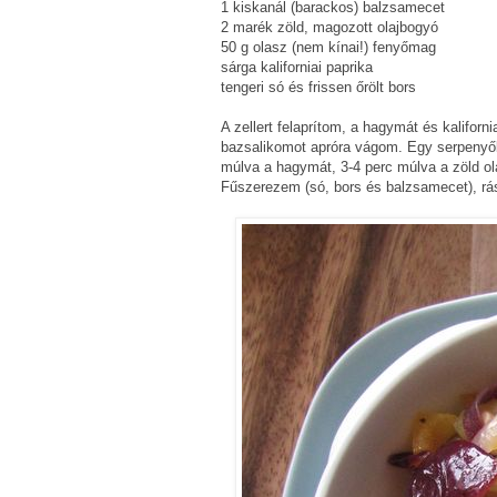
1 kiskanál (barackos) balzsamecet
2 marék zöld, magozott olajbogyó
50 g olasz (nem kínai!) fenyőmag
sárga kaliforniai paprika
tengeri só és frissen őrölt bors
A zellert felaprítom, a hagymát és kalifor
bazsalikomot apróra vágom. Egy serpenyőbe
múlva a hagymát, 3-4 perc múlva a zöld ol
Fűszerezem (só, bors és balzsamecet), rá