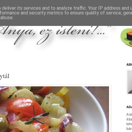
deliver its services and to analyze traffic. Your IP address and
formance and security metrics to ensure quality of service, ge
 abuse.
AB
ytál
AD
A b
írá
leh
bár