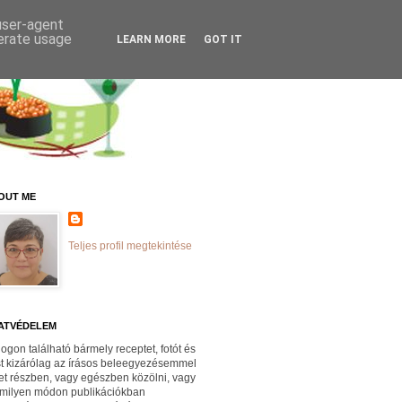
 user-agent
nerate usage
LEARN MORE
GOT IT
OUT ME
Teljes profil megtekintése
ATVÉDELEM
logon található bármely receptet, fotót és
st kizárólag az írásos beleegyezésemmel
et részben, vagy egészben közölni, vagy
milyen módon publikációkban