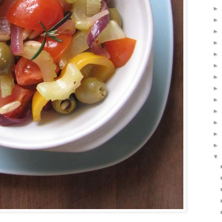
►
►
►
►
►
►
►
►
►
►
►
►
►
▼