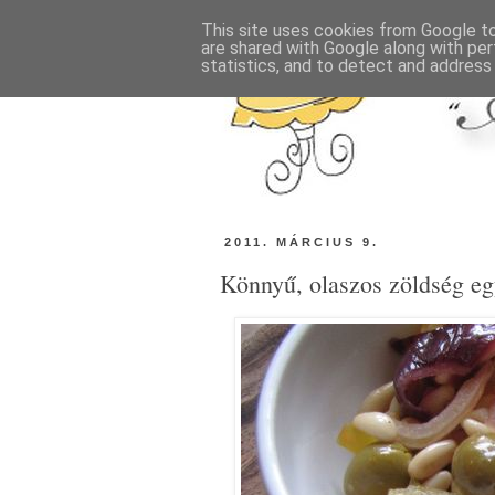
This site uses cookies from Google to 
are shared with Google along with per
statistics, and to detect and address
2011. MÁRCIUS 9.
Könnyű, olaszos zöldség eg