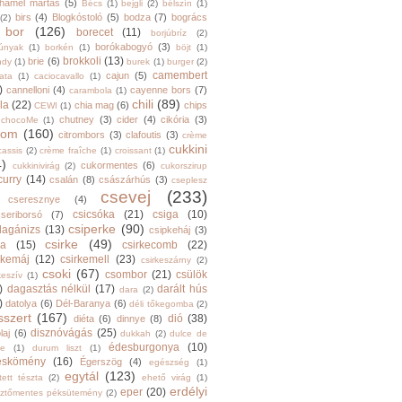
hamel mártás
(5)
Bécs
(1)
bejgli
(2)
bélszín
(1)
birs
(4)
Blogkóstoló
(5)
bodza
(7)
bogrács
(2)
bor
(126)
borecet
(11)
borjúbríz
(2)
borókabogyó
(3)
júnyak
(1)
borkén
(1)
böjt
(1)
brokkoli
(13)
brie
(6)
ndy
(1)
burek
(1)
burger
(2)
camembert
cajun
(5)
ata
(1)
caciocavallo
(1)
)
cannelloni
(4)
cayenne bors
(7)
carambola
(1)
chili
(89)
la
(22)
chia mag
(6)
chips
CEWI
(1)
chutney
(3)
cider
(4)
cikória
(3)
chocoMe
(1)
trom
(160)
citrombors
(3)
clafoutis
(3)
crème
cukkini
cassis
(2)
crème fraîche
(1)
croissant
(1)
4)
cukormentes
(6)
cukkinivirág
(2)
cukorszirup
curry
(14)
csalán
(8)
császárhús
(3)
cseplesz
csevej
(233)
cseresznye
(4)
csicsóka
(21)
csiga
(10)
cseriborsó
(7)
csiperke
(90)
llagánizs
(13)
csipkeháj
(3)
csirke
(49)
ra
(15)
csirkecomb
(22)
rkemáj
(12)
csirkemell
(23)
csirkeszárny
(2)
csoki
(67)
csombor
(21)
csülök
keszív
(1)
)
dagasztás nélkül
(17)
darált hús
dara
(2)
)
datolya
(6)
Dél-Baranya
(6)
déli tőkegomba
(2)
sszert
(167)
dió
(38)
diéta
(6)
dinnye
(8)
disznóvágás
(25)
laj
(6)
dukkah
(2)
dulce de
édesburgonya
(10)
he
(1)
durum liszt
(1)
eskömény
(16)
Égerszög
(4)
egészség
(1)
egytál
(123)
tett tészta
(2)
ehető virág
(1)
erdélyi
eper
(20)
sztőmentes péksütemény
(2)