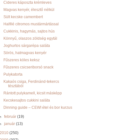
Cideres káposzta krémleves
Magvas kenyér, élesztő nélkül
Sült kecske camembert
Halfilé citromos mustármártással
Cukkinis, hagymás, sajtos hús
Könnyű, olaszos zöldség egytál
Joghurtos sárgarépa saláta
Sörös, hatmagvas kenyér
Fűszeres köles keksz
Fűszeres csicseriborsó snack
Pulykatorta
Kakaós csiga, Ferdinánd-tekercs
tésztából
Rántott pulykamell, kicsit másképp
Kecskesajtos cukkini saláta
Dinning guide – CEWI étel és bor kurzus
►
február
(19)
►
január
(13)
2010
(250)