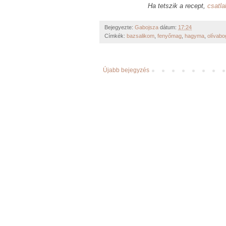
Ha tetszik a recept,
csatl
Bejegyezte:
Gabojsza
dátum:
17:24
Címkék:
bazsalikom
,
fenyőmag
,
hagyma
,
olívab
Újabb bejegyzés