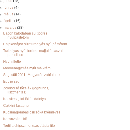
►
július
(18)
►
június
(4)
►
május
(14)
►
április
(16)
▼
március
(28)
Bacon kalodában sült pórés
nyúlpástétom
Csipkehájba sült turbolyás nyúlpástétom
Turbolyás nyúl terrine, májjal és aszalt
paradicso...
Nyúl rillette
Medvehagymás nyúl májkrém
Segítsüti 2011- Mogyorós zabfalatok
Egy jó szó
Zöldborsó főzelék (joghurtos,
lisztmentes)
Kecskesajttal töltött datolya
Cukkini lasagne
Kucsmagombás csicsóka krémleves
Kacsazsíros kifli
Tortilla chipsz morzsás tilápia filé