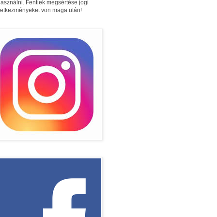
használni. Fentiek megsértése jogi
etkezményeket von maga után!