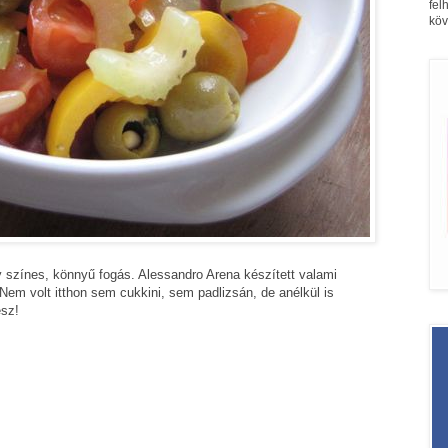
fel
köv
y színes, könnyű fogás. Alessandro Arena készített valami
Nem volt itthon sem cukkini, sem padlizsán, de anélkül is
ész!