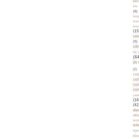
bec
bio
(8)
bor
bra
burr
(15
cék
(5)
ci
de 
(6
(2)
(2)
csi
csi
csí
csi
csir
(16
(42
de
dióo
lec
éd
ége
éle