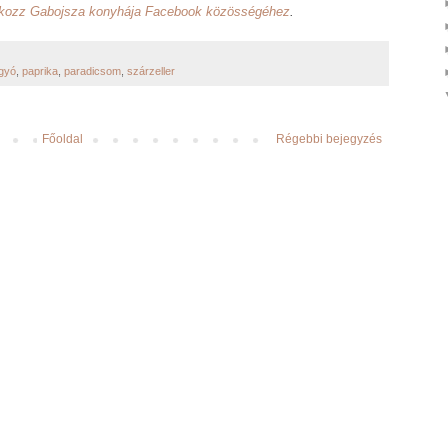
akozz Gabojsza konyhája Facebook közösségéhez
.
ogyó
,
paprika
,
paradicsom
,
szárzeller
Főoldal
Régebbi bejegyzés