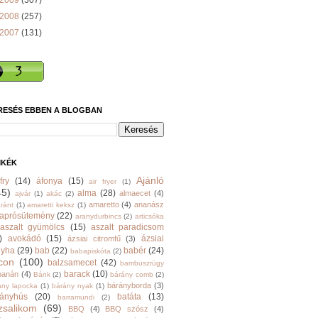
2009
(307)
2008
(257)
2007
(131)
RESÉS EBBEN A BLOGBAN
MKÉK
Ajánló
fry
(14)
áfonya
(15)
air fryer
(1)
45)
alma
(28)
almaecet
(4)
ajvár
(1)
akác
(2)
amaretto
(4)
ananász
ránt
(1)
amaretti keksz
(1)
aprósütemény
(22)
aranydurbincs
(2)
articsóka
aszalt gyümölcs
(15)
aszalt paradicsom
)
avokádó
(15)
ázsiai
ázsiai citromfű
(3)
nyha
(29)
bab
(22)
babér
(24)
babapiskóta
(2)
con
(100)
balzsamecet
(42)
bambuszrügy
barack
(10)
banán
(4)
Bánk
(2)
bárány comb
(2)
bárányborda
(3)
ány lapocka
(1)
bárány nyak
(1)
rányhús
(20)
batáta
(13)
barramundi
(2)
zsalikom
(69)
BBQ
(4)
BBQ szósz
(4)