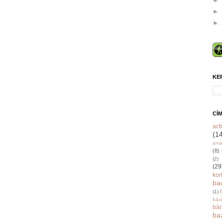
►
►
►
KE
CÍ
acti
(1
ama
(8)
(2)
(29
ko
ba
(1)
bár
bá
ba