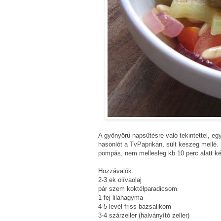
A gyönyörű napsütésre való tekintettel, eg
hasonlót a TvPaprikán, sült keszeg mellé. 
pompás, nem mellesleg kb 10 perc alatt k
Hozzávalók:
2-3 ek olívaolaj
pár szem koktélparadicsom
1 fej lilahagyma
4-5 levél friss bazsalikom
3-4 szárzeller (halványító zeller)