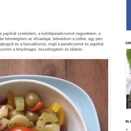
niai paprikát szeletelem, a koktélparadicsomot negyedelem, a
 felmelegítem az olívaolajat, beledobom a zellert, egy perc
GR
ajbogyót és a bazsalikomot, majd a paradicsomot és paprikát.
szórom a fenyőmagot, összeforgatom és tálalom.
BL
►