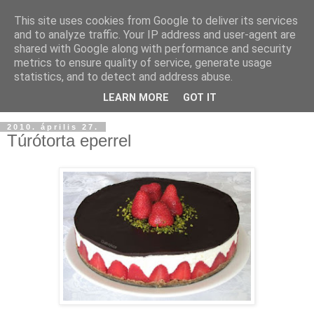
This site uses cookies from Google to deliver its services
and to analyze traffic. Your IP address and user-agent are
shared with Google along with performance and security
metrics to ensure quality of service, generate usage
statistics, and to detect and address abuse.
LEARN MORE
GOT IT
2010. április 27.
Túrótorta eperrel