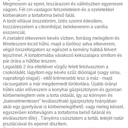
Megmosom az epret, leszárazom és vállrészben egyenesre
vágom. Fél cm vastagon felszeletelem és a szeletekkel
körberakom a tortaforma belső falát.
A túrót villával összetöröm, ízlés szerint édesítem,
hozzáreszelem a citromhéjat, belekeverem a vanília
esszenciát.
A zselatint elkeverem kevés vízben, forrásig melegítem és
félreteszem kicsit hűlni, majd a túróhoz adva elkeverem,
végül összeforgatom az egészet a kemény habbá felvert
tejszínnel. A tortaformába várakozó kekszalapra simítom és
pár órára a hűtőbe teszem.
Legalább 2 óra elteltével vízgőz felett felolvasztom a
csokoládét, lágyítom egy kevés szűz dióolajjal (vagy sima,
napraforgó olajjal) - ettől krémesebb lesz a máz - majd
rácsurgatom a már megdermedt túrótortára. Újabb órányi
hűtés után előveszem a konyhai gázpisztolyom és gyorsan
körbemelegítem vele a torta oldalát, így az könnyen és
„balesetmentesen” leválasztható (gázpisztoly hiányában
akár egy gyertyával is körbemelegíthető, vagy meleg késsel,
egyszerűen körbevágom a tortaforma belső falánál és
elválasztom tőle) . Tányérra csúsztatom a tortát, tetejét natúr
pisztáciával és eperrel díszítem.