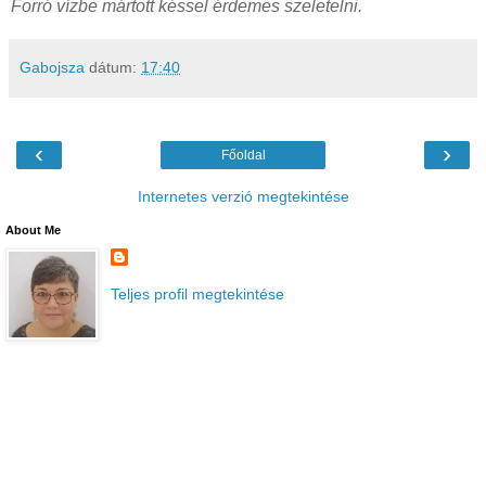
Forró vízbe mártott késsel érdemes szeletelni.
Gabojsza
dátum:
17:40
‹
›
Főoldal
Internetes verzió megtekintése
About Me
Teljes profil megtekintése