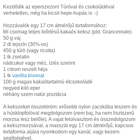
Kezdődik az eperszezon! Túróval és csokoládéval
verhetetlen, még ha kicsit hepe-hupás is :-)
Hozzávalók egy 17 cm átmérőjű tortaformához:
fél csomag teljes kiőrlésű kakaós keksz (pld. Grancereale)
50 g vaj
2 dl tejszín (30%-os)
450 g túró (vagy ricotta)
1 tk zselatin
nádcukor vagy méz, ízlés szerint
1 citrom reszelt héja
1 tk
vanília kivonat
100 g magas kakaótartalmú étcsokoládé
negyed kiló eper
néhány szem natúr pisztácia
A kekszeket összetöröm: erősebb nylon zacskóba teszem és
a húsklopfolóval megdolgozom (nem baj, ha nem lisztszerű
morzsa lesz belőle). A vajat felolvasztom és összedolgozom
a kekszmorzsával, a masszát egy 17 cm átmérőjű, kapcsos
tortaforma aljára nyomkodom egy kanál, vagy kezem
segítségével.