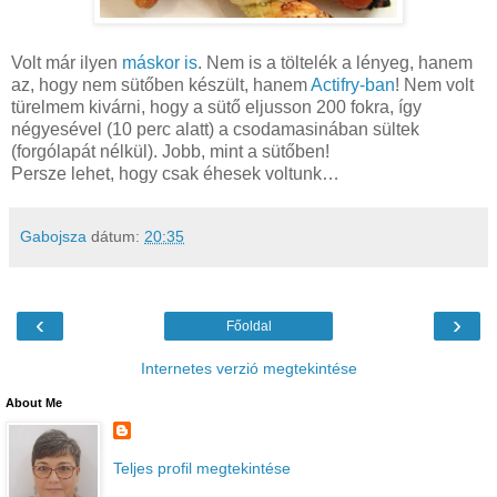
Volt már ilyen
máskor is
. Nem is a töltelék a lényeg, hanem
az, hogy nem sütőben készült, hanem
Actifry-ban
! Nem volt
türelmem kivárni, hogy a sütő eljusson 200 fokra, így
négyesével (10 perc alatt) a csodamasinában sültek
(forgólapát nélkül). Jobb, mint a sütőben!
Persze lehet, hogy csak éhesek voltunk…
Gabojsza
dátum:
20:35
‹
›
Főoldal
Internetes verzió megtekintése
About Me
Teljes profil megtekintése