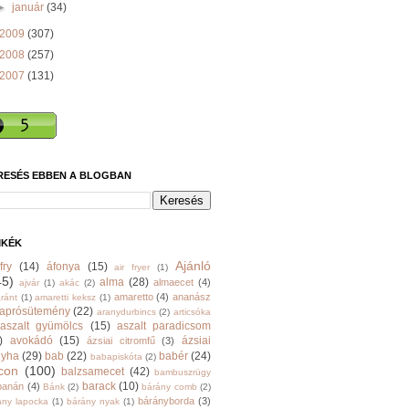
►
január
(34)
2009
(307)
2008
(257)
2007
(131)
RESÉS EBBEN A BLOGBAN
MKÉK
Ajánló
fry
(14)
áfonya
(15)
air fryer
(1)
45)
alma
(28)
almaecet
(4)
ajvár
(1)
akác
(2)
amaretto
(4)
ananász
ránt
(1)
amaretti keksz
(1)
aprósütemény
(22)
aranydurbincs
(2)
articsóka
aszalt gyümölcs
(15)
aszalt paradicsom
)
avokádó
(15)
ázsiai
ázsiai citromfű
(3)
nyha
(29)
bab
(22)
babér
(24)
babapiskóta
(2)
con
(100)
balzsamecet
(42)
bambuszrügy
barack
(10)
banán
(4)
Bánk
(2)
bárány comb
(2)
bárányborda
(3)
ány lapocka
(1)
bárány nyak
(1)