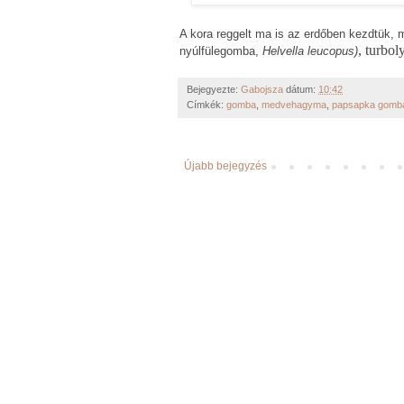
A kora reggelt ma is az erdőben kezdtük,
, turbo
nyúlfülegomba,
Helvella leucopus)
Bejegyezte:
Gabojsza
dátum:
10:42
Címkék:
gomba
,
medvehagyma
,
papsapka gomb
Újabb bejegyzés