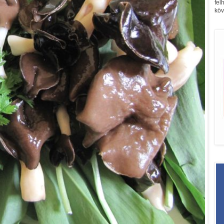
fel
köv