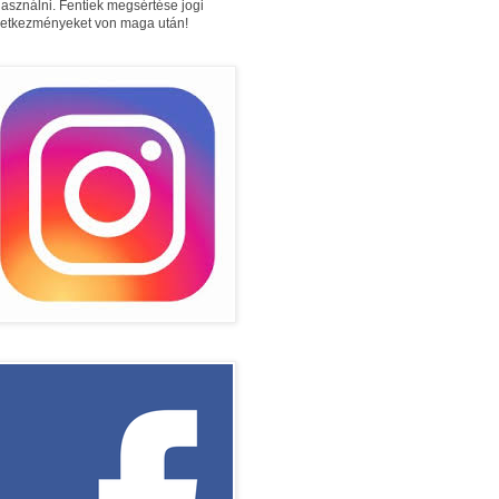
használni. Fentiek megsértése jogi
etkezményeket von maga után!