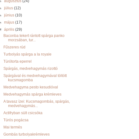
►
augusztus
(24)
►
július
(12)
►
június
(10)
►
május
(17)
▼
április
(29)
Baconba tekert rántott spárga panko
morzsában, tur...
Fűszeres rúd
Turbolyás spárga a la royale
Túrótorta eperrel
Spárgás, medvehagymás rizottó
Spárgával és medvehagymával töltött
kucsmagomba
Medvehagyma pesto kesudióval
Medvehagymás spárga krémleves
A tavasz ízei: Kucsmagombás, spárgás,
medvehagymás...
Actifryban sült csicsóka
Túrós pogácsa
Mai termés
Gombás turbolyakrémleves