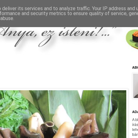
deliver its services and to analyze traffic. Your IP address and
formance and security metrics to ensure quality of service, ge
 abuse.
AB
AD
A b
írá
leh
bár