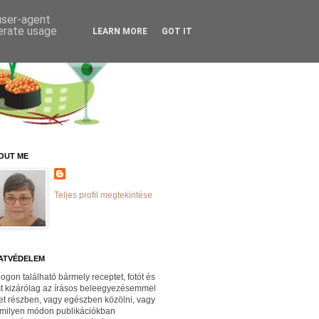
 user-agent
nerate usage
LEARN MORE
GOT IT
OUT ME
Teljes profil megtekintése
ATVÉDELEM
logon található bármely receptet, fotót és
st kizárólag az írásos beleegyezésemmel
et részben, vagy egészben közölni, vagy
milyen módon publikációkban