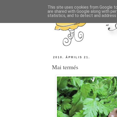
This site uses cookies from Google to 
are shared with Google along with per
statistics, and to detect and address
2010. ÁPRILIS 21.
Mai termés