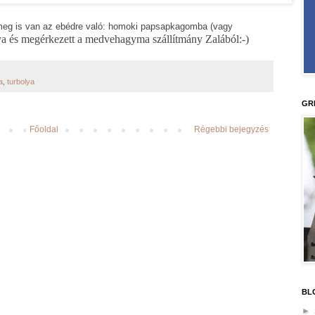
 meg is van az ebédre való: homoki papsapkagomba (vagy
lya és megérkezett a medvehagyma szállítmány Zalából:-)
a
,
turbolya
GR
Főoldal
Régebbi bejegyzés
BL
►