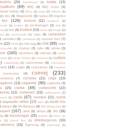
rányhús
(20)
batáta
(13)
barramundi
(2)
zsalikom
(69)
BBQ
(4)
BBQ szósz
(4)
hamel mártás
(5)
Bécs
(1)
bejgli
(2)
bélszín
(1)
birs
(4)
Blogkóstoló
(5)
bodza
(7)
bogrács
(2)
bor
(126)
borecet
(11)
borjúbríz
(2)
borókabogyó
(3)
júnyak
(1)
borkén
(1)
böjt
(1)
brokkoli
(13)
brie
(6)
ndy
(1)
burek
(1)
burger
(2)
camembert
cajun
(5)
ata
(1)
caciocavallo
(1)
)
cannelloni
(4)
cayenne bors
(7)
carambola
(1)
chili
(89)
la
(22)
chia mag
(6)
chips
CEWI
(1)
chutney
(3)
cider
(4)
cikória
(3)
chocoMe
(1)
trom
(160)
citrombors
(3)
clafoutis
(3)
crème
cukkini
cassis
(2)
crème fraîche
(1)
croissant
(1)
4)
cukormentes
(6)
cukkinivirág
(2)
cukorszirup
curry
(14)
csalán
(8)
császárhús
(3)
cseplesz
csevej
(233)
cseresznye
(4)
csicsóka
(21)
csiga
(10)
cseriborsó
(7)
csiperke
(90)
llagánizs
(13)
csipkeháj
(3)
csirke
(49)
ra
(15)
csirkecomb
(22)
rkemáj
(12)
csirkemell
(23)
csirkeszárny
(2)
csoki
(67)
csombor
(21)
csülök
keszív
(1)
)
dagasztás nélkül
(17)
darált hús
dara
(2)
)
datolya
(6)
Dél-Baranya
(6)
déli tőkegomba
(2)
sszert
(167)
dió
(38)
diéta
(6)
dinnye
(8)
disznóvágás
(25)
laj
(6)
dukkah
(2)
dulce de
édesburgonya
(10)
he
(1)
durum liszt
(1)
eskömény
(16)
Égerszög
(4)
egészség
(1)