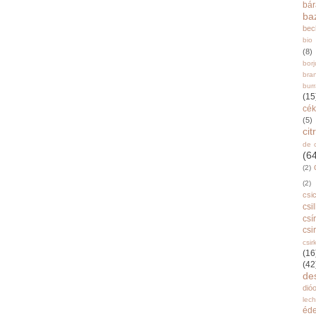
bá
ba
bec
bio
(8)
bor
bra
burr
(15
cék
(5)
ci
de 
(6
(2)
(2)
csi
csi
csí
csi
csir
(16
(42
de
dióo
lec
éd