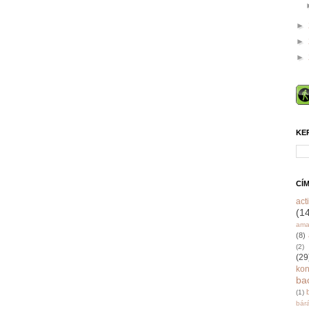
►
►
►
KE
CÍ
acti
(1
ama
(8)
(2)
(29
ko
ba
(1)
bár