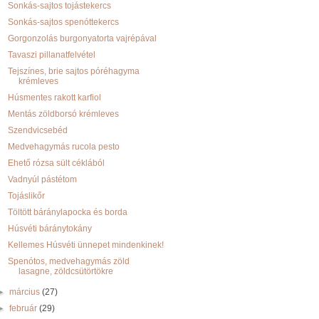
Sonkás-sajtos tojástekercs
Sonkás-sajtos spenóttekercs
Gorgonzolás burgonyatorta vajrépával
Tavaszi pillanatfelvétel
Tejszínes, brie sajtos póréhagyma
krémleves
Húsmentes rakott karfiol
Mentás zöldborsó krémleves
Szendvicsebéd
Medvehagymás rucola pesto
Ehető rózsa sült céklából
Vadnyúl pástétom
Tojáslikőr
Töltött báránylapocka és borda
Húsvéti báránytokány
Kellemes Húsvéti ünnepet mindenkinek!
Spenótos, medvehagymás zöld
lasagne, zöldcsütörtökre
►
március
(27)
►
február
(29)